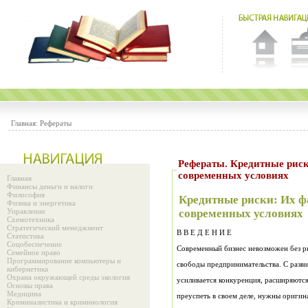
Главная:
Рефераты
Рефераты. Кредитные риск
современных условиях
Главная
Финансы деньги и налоги
Философия
Кредитные риски: Их ф
Физика и энергетика
Управление
современных условиях
Схемотехника
Стратегический менеджмент
В В Е Д Е Н И Е
Статистика
Соцобеспечение
Семейное право
Программирование компьютеры и
кибернетика
Охрана окружающей среды экология
Основы права
Медицина
Криминалистика и криминология