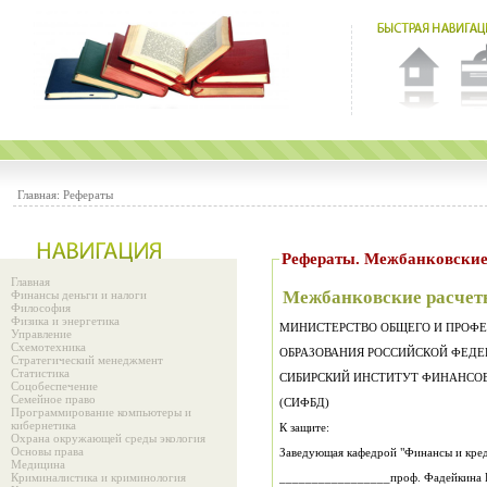
Главная:
Рефераты
Рефераты. Межбанковские
Главная
Межбанковские расчет
Финансы деньги и налоги
Философия
Физика и энергетика
МИНИСТЕРСТВО ОБЩЕГО И ПРОФ
Управление
Схемотехника
ОБРАЗОВАНИЯ РОССИЙСКОЙ ФЕДЕ
Стратегический менеджмент
Статистика
СИБИРСКИЙ ИНСТИТУТ ФИНАНСОВ
Соцобеспечение
Семейное право
(СИФБД)
Программирование компьютеры и
кибернетика
К защите:
Охрана окружающей среды экология
Основы права
Заведующая кафедрой "Финансы и кре
Медицина
Криминалистика и криминология
_________________проф. Фадейкина 