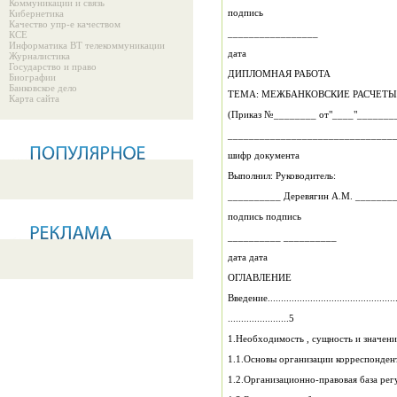
Коммуникации и связь
подпись
Кибернетика
Качество упр-е качеством
_________________
КСЕ
Информатика ВТ телекоммуникации
дата
Журналистика
Государство и право
ДИПЛОМНАЯ РАБОТА
Биографии
Банковское дело
ТЕМА: МЕЖБАНКОВСКИЕ РАСЧЕТ
Карта сайта
(Приказ №________ от"____"_______
_______________________________
шифр документа
Выполнил: Руководитель:
__________ Деревя
подпись подпись
__________ __________
дата дата
ОГЛАВЛЕНИЕ
Введение..................................................
.......................5
1.Необходимость , сущность и значение
1.1.Основы организации корреспондентских
1.2.Организационно-правовая база ре