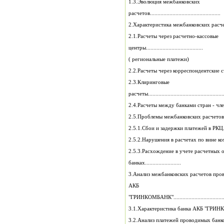
1.3.Эволюция межбанковских
расчетов...............................................
2.Характеристика межбанковских расчетов..
2.1.Расчеты через расчетно-кассовые
центры......................................
( региональные платежи)
2.3.Клиринговые
расчеты...................................................
2.4.Расчеты между банками стран - членов С
2.5.Проблемы межбанковских расчетов
2.5.1.Сбои и задержки платежей в РКЦ....
2.5.2.Нарушения в расчетах по вине ком
2.5.3.Расхождение в учете расчетных 
банках........................
3.Анализ межбанковских расчетов про
АКБ
"ГРИНКОМБАНК"......................................
3.1.Характеристика банка АКБ "ГРИ
3.2.Анализ платежей проводимых бан