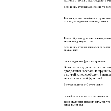
момент
t
.
Тогда будет задават
Если концы струны закреп
Так как процесс колебания струны зави
то следует задать начальные условия:
Таким образом, дополнительные услов
заданные функции точки.
Если концы струны движутся по заданн
другой вид:
где и - заданные функции времени
t
.
Возможны и другие типы граничн
продольных колебаниях пружины, 
а другой конец свободен. Закон 
является искомой функцией.
В точке подвеса
x
=0
отклонение
на свободном конце
x
=
l
натяжение пр
равно нулю (нет внешних сил), так чт
конца имеет вид