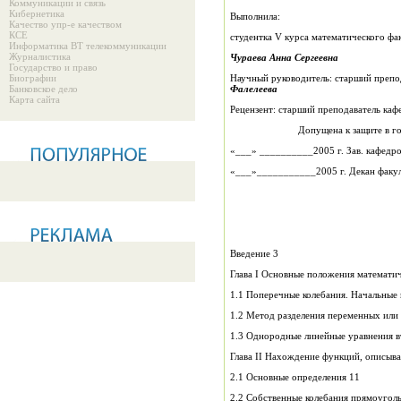
Коммуникации и связь
Кибернетика
Выполнила:
Качество упр-е качеством
КСЕ
студентка V курса математического фа
Информатика ВТ телекоммуникации
Журналистика
Чураева Анна
Сергеевна
Государство и право
Биографии
Научный руководитель: старший препо
Банковское дело
Фалелеева
Карта сайта
Рецензент: старший преподаватель ка
Допущена к защите в г
«___» __________2005 
«___»___________200
Введение 3
Глава I Основные положения математи
1.1 Поперечные колебания. Начальные 
1.2 Метод разделения переменных или
1.3 Однородные линейные уравнения в
Глава II Нахождение функций, описыв
2.1 Основные определения 11
2.2 Собственные колебания прямоугол