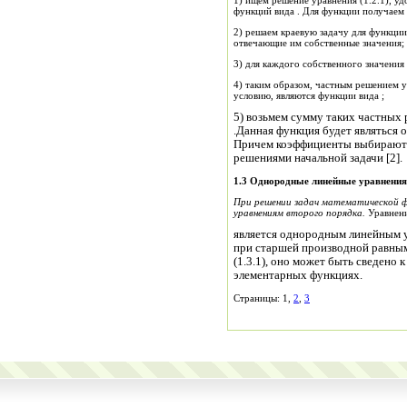
1) ищем решение уравнения (1.2.1), у
функций вида . Для 
2) решаем краевую задачу для функции . Пусть суть собственные функции 
отвечающие им собственные значения;
4) таким образом, частным решением у
условию, являются функции вида ;
5) возьмем сумму таких частных
.Данная функция будет являться
Причем коэффициенты выбираютс
решениями начальной задачи [2].
1.3 Однородные линейные уравнения 
При решении задач математической ф
уравнениям второго порядка.
Уравнен
является однородным линейным у
при старшей производной равным
(1.3.1), оно может быть сведено 
элементарных функциях.
Страницы: 1,
2
,
3