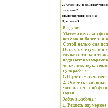
2.3 Собственные колебания круглой м
Заключение 28
Библиографический список 29
Приложение 30
Введение
М
атематическа
я физ
возможно более точн
С этой целью она ис
Объектом изучения м
служить только те я
в
поддаются измерению
движение, звук, теплот
Цели работы:
1.
Изучить математичес
2.
Освоить основные 
математической ф
из
задач.
Задачи работы:
1. Решить двумерное