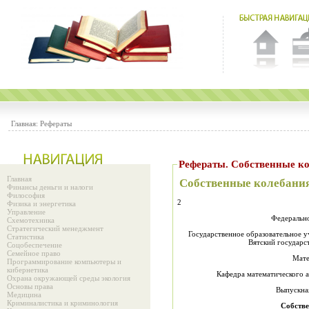
Главная:
Рефераты
Рефераты. Собственные к
Главная
Собственные колебани
Финансы деньги и налоги
Философия
2
Физика и энергетика
Управление
Федерально
Схемотехника
Стратегический менеджмент
Государственное образовательное 
Статистика
Вятский государс
Соцобеспечение
Семейное право
Мате
Программирование компьютеры и
кибернетика
Кафедра математического а
Охрана окружающей среды экология
Основы права
Выпускна
Медицина
Криминалистика и криминология
Собстве