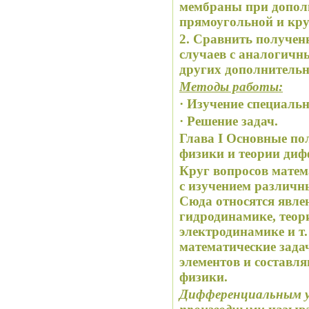
мембраны при допол
прямоугольной и кр
2. Сравнить получен
случаев с аналогич
других дополнительн
Методы работы:
· Изучение специаль
· Решение задач.
Глава I Основные по
физики и теории ди
Круг вопросов матем
с изучением ра
зличн
Сюда относятся явле
гидродинамике, теор
электродинамике и т
математические зада
элементов и составл
физики.
Дифференциальным у