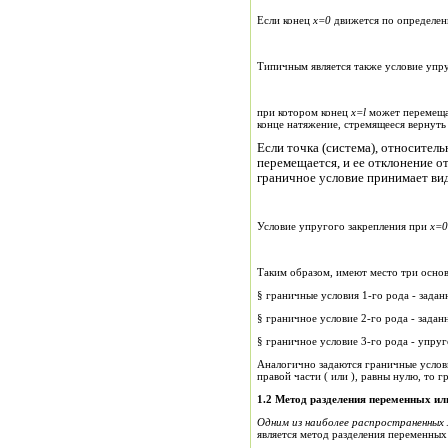
Если конец
x
=0
движется по определен
Типичным является также условие упру
при котором конец
x
=
l
может перемещат
конце натяжение, стремящееся вернуть
Если точка (система), относитель
перемещается, и ее отклонение о
граничное условие принимает ви
Условие упругого закрепления при
x
=0
Таким образом, имеют место три осно
§ граничные услови
§ граничное условие 2-
§ граничное услов
Аналогично задаются граничные услов
правой части ( или ), равны нулю, то 
1.2 Метод разделения переменных ил
Одним из наиболее распространенных
является метод разделения переменных