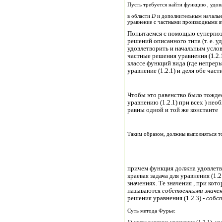
Пусть требуется найти функцию , удо
в области
D
и дополнительным начальным и гра
уравнение с частными производными в
Попытаемся с помощью суперпоз
решений описанного типа (т. е.
удовлетворить и начальным услов
частные решения уравнения (1.2.
классе функций вида (где непрерывны в , непрерывны в ). Подставляя функцию в
Чтобы это равенство было тождественно 
уравнению (1.2.1) при всех ) не
равны одной и той же константе
Таким образом, должны выполняться т
причем функция должна удовлетворять граничным условиям. Соответствующая
краевая задача для уравнения (1.
значениях. Те значения , при ко
называются
собственными значе
решения уравнения (1.2.3) -
собс
Суть метода Фурье: