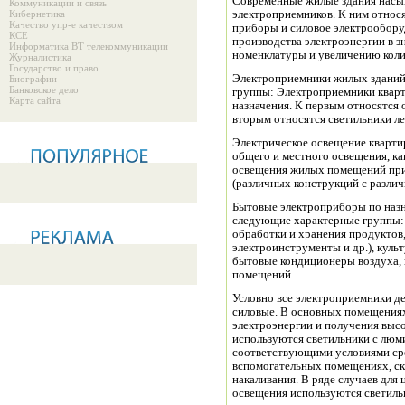
Современные жилые здания нас
Коммуникации и связь
Кибернетика
электроприемников. К ним относятся различные осветительные и
Качество упр-е качеством
приборы и силовое электрооборуд
КСЕ
производства электроэнергии в 
Информатика ВТ телекоммуникации
Журналистика
Государство и право
Электроприемники жилых зданий 
Биографии
Банковское дело
группы: Электроприемники квар
Карта сайта
назначения. К первым относятся
вторым относятся светильники ле
Электрическое освещение кварти
общего и местного освещения, ка
освещения жилых помещений при
(различных конструкций с разли
Бытовые электроприборы по назн
следующие характерные группы: 
обработки и хранения продуктов
электроинструменты и др.), куль
бытовые кондиционеры воздуха, 
помещений.
Условно все электроприемники де
силовые. В основных помещениях
электроэнергии и получения высо
используются светильники с люм
соответствующими условиями ср
вспомогательных помещениях, с
накаливания. В ряде случаев для
освещения используются светиль