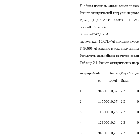
Расчет электрической нагрузки первог
Рр м-р=(10,67+2,3)*96600*0,001=1252
cos ц=0.93 табл 4
Sр.м-р=1347,2 кВА
где Руд.ж.д=10,67Вт/мІ-находим путе
F=96600 мІ-заданно в исходных данных
Результаты дальнейших расчетов своди
Таблица 2.1 Расчет электрических наг
микрорайон
F
Руд.ж.д
Руд.общ.зд
c
мІ
Вт/мІ
Вт/мІ
1
96600
10,67
2,3
0
2
115500
10,67
2,3
0
3
105000
10,78
2,3
0
4
126000
10,9
2,3
0
5
96000
10,2
2,3
0