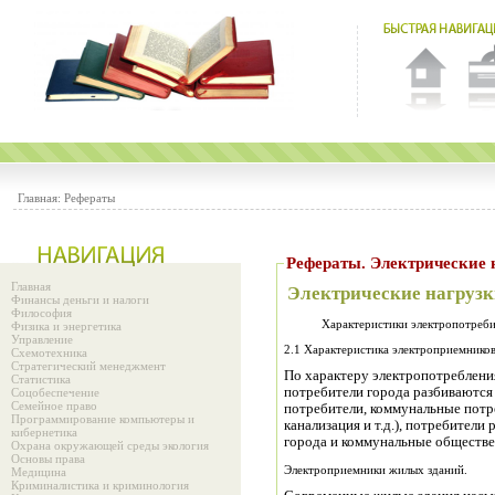
Главная:
Рефераты
Рефераты. Электрические 
Главная
Электрические нагруз
Финансы деньги и налоги
Философия
Характеристики электропотреби
Физика и энергетика
Управление
2.1 Характеристика электроприемник
Схемотехника
Стратегический менеджмент
По характеру электропотребления
Статистика
потребители города разбиваютс
Соцобеспечение
Семейное право
потребители, коммунальные потр
Программирование компьютеры и
канализация и т.д.), потребител
кибернетика
города и коммунальные обществе
Охрана окружающей среды экология
Основы права
Электроприемники жилых зданий.
Медицина
Криминалистика и криминология