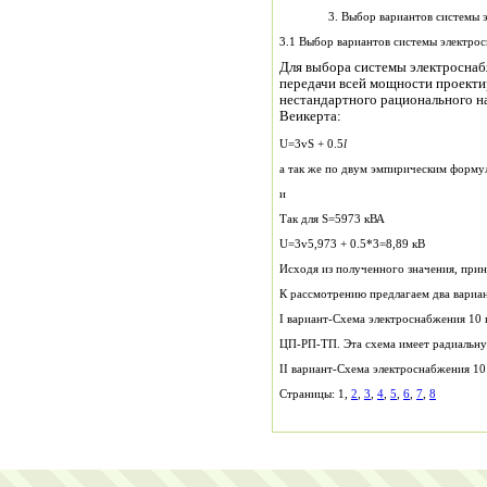
3. Выбор вариантов системы 
3.1 Выбор вариантов системы электро
Для выбора системы электросна
передачи всей мощности проекти
нестандартного рационального 
Веикерта:
U=3vS + 0.5
l
а так же по двум эмпирическим форму
и
Так для S=5973 кВА
U=3v5,973 + 0.5*3=8,89 кВ
Исходя из полученного значения, при
К рассмотрению предлагаем два вариа
I вариант-Схема электроснабжения 10 
ЦП-РП-ТП. Эта схема имеет радиальн
II вариант-Схема электросн
Страницы: 1,
2
,
3
,
4
,
5
,
6
,
7
,
8