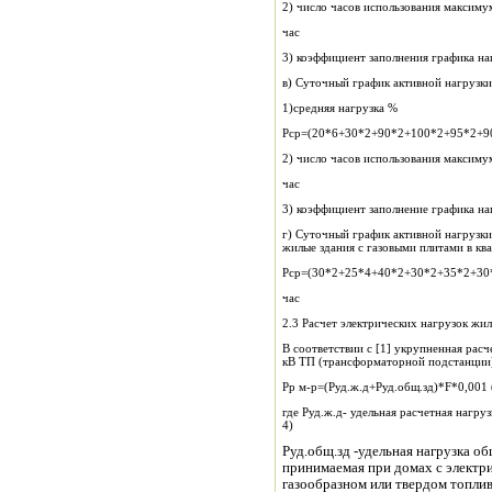
2) число часов использования максиму
час
3) коэффициент заполнения графика на
в) Суточный график активной нагрузк
1)средняя нагрузка %
Рср=(20*6+30*2+90*2+100*2+95*2+9
2) число часов использования максиму
час
3) коэффициент заполнение графика на
г) Суточный график активной нагрузки тр
Рср=(30*2+25*4+40*2+30*2+35*2+30
час
2.3 Расчет электрических нагрузок жи
В соответствии с [1] укрупненная рас
кВ ТП (трансформаторной подстанции),
Рр м-р=(Руд.ж.д+Руд.общ.зд)*F*0,001 
где Руд.ж.д- удельная расчетная нагрузка жилых домов на шинах напряжением 0,4 кВ ТП (табл
4)
Руд.общ.зд -удельная нагрузка общественных зданий микрорайонного значения,
принимаемая при домах с электри
газообразном или твердом топлив