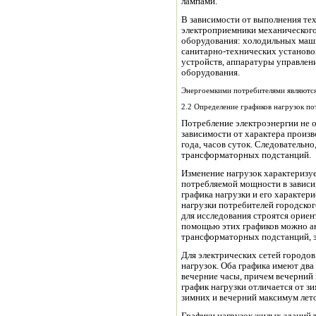
лампами.
В зависимости от выполнения те
электроприемники механического
оборудования: холодильных машин, под
санитарно-технических установо
устройств, аппаратуры управлени
оборудования.
Энергоемкими потребителями являютс
2.2 Определение графиков нагрузок по
Потребление электроэнергии не остается постоянным, а изменяется в
зависимости от характера произв
года, часов суток. Следовательн
трансформаторных подстанций.
Изменение нагрузок характеризу
потребляемой мощности в зависи
графика нагрузки и его характеристик
нагрузки потребителей городског
для исследования строятся орие
помощью этих графиков можно ан
трансформаторных подстанций, э
Для электрических сетей городо
нагрузок. Оба графика имеют дв
вечерние часы, причем вечерний
график нагрузки отличается от зи
зимних и вечерний максимум лето