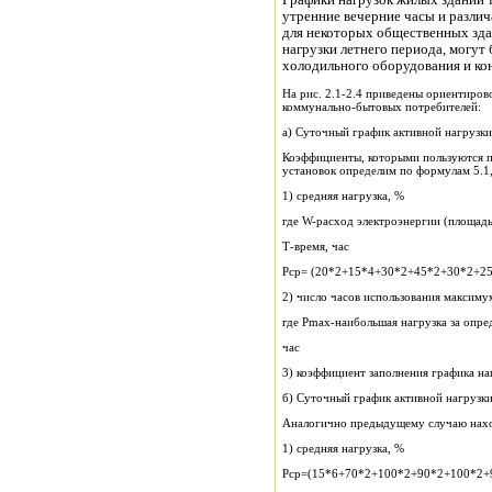
Графики нагрузок жилых зданий 
утренние вечерние часы и различ
для некоторых общественных зда
нагрузки летнего периода, могут
холодильного оборудования и ко
На рис. 2.1-2.4 приведены ориентиро
коммунально-бытовых потребителей:
Коэффициенты, которыми пользуются п
установок о
1) средняя нагрузка, %
где W-расход электроэнергии (площадь
Т-время, час
Рср= (20*2+15*4+30*2+45*2+30*2+2
2) число часов использования максиму
где Pmax-наибольшая нагрузка за опр
час
3) коэффициент заполнения графика на
б) Суточный график активной нагрузки 
Аналогично предыдущему случа
1) средняя нагрузка, %
Рср=(15*6+70*2+100*2+90*2+100*2+