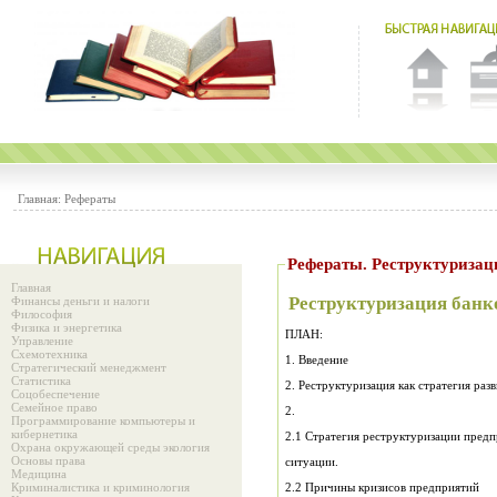
Главная:
Рефераты
Рефераты. Реструктуризац
Главная
Реструктуризация банк
Финансы деньги и налоги
Философия
Физика и энергетика
ПЛАН:
Управление
Схемотехника
1. Введение
Стратегический менеджмент
Статистика
2. Реструктуризация как стратегия раз
Соцобеспечение
Семейное право
2.
Программирование компьютеры и
кибернетика
2.1 Стратегия реструктуризации предп
Охрана окружающей среды экология
Основы права
ситуации.
Медицина
Криминалистика и криминология
2.2 Причины кризисов предприятий