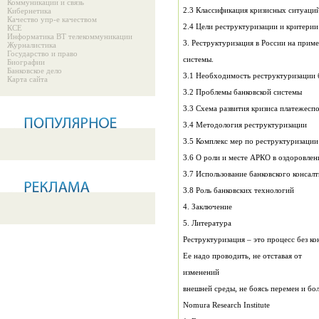
Коммуникации и связь
2.3 Классификация кризисных ситуаци
Кибернетика
Качество упр-е качеством
2.4 Цели реструктуризации и критери
КСЕ
Информатика ВТ телекоммуникации
3. Реструктуризация в Ро
Журналистика
Государство и право
системы.
Биографии
Банковское дело
3.1 Необходимость реструктуризации 
Карта сайта
3.2 Проблемы банковской системы
3.3 Схема развития кризиса платежесп
3.4 Методология реструктуризации
3.5 Комплекс мер по реструктуризации
3.7 Использование банковского консал
3.8 Роль банковских технологий
4. Заключение
5. Литература
Реструктуризация – это процесс без ко
Ее надо проводить, не отставая от
изменений
внешней среды, не боясь перемен и бол
Nomura Research Institute