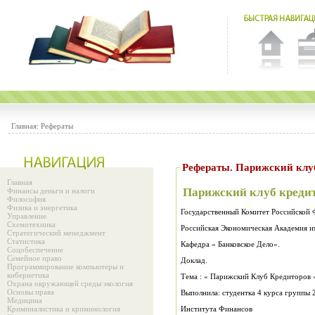
Главная:
Рефераты
Рефераты. Парижский клу
Главная
Парижский клуб креди
Финансы деньги и налоги
Философия
Физика и энергетика
Государственный Комитет Российской
Управление
Схемотехника
Российская Экономическая Академия им
Стратегический менеджмент
Статистика
Кафедра « Банковское Дело».
Соцобеспечение
Семейное право
Доклад.
Программирование компьютеры и
кибернетика
Тема : « Пар
Охрана окружающей среды экология
Основы права
Выполнила: студентка 4 курса группы 
Медицина
Криминалистика и криминология
Института Финансов