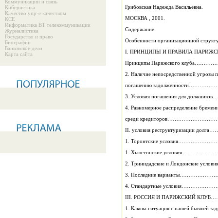
Коммуникации и связь
Грибовская Надежда Васильевна.
Кибернетика
Качество упр-е качеством
МОСКВА , 2001.
КСЕ
Информатика ВТ телекоммуникации
Содержание.
Журналистика
Государство и право
Особенности организационной ст
Биографии
Банковское дело
I. ПРИНЦИПЫ И ПРАВИЛА ПАРИЖС
Карта сайта
Принципы Парижского клуб
2. Наличие непосредственной угрозы
погашению задолженности
3. Условия погашения для до
4. Равномерное распределение бремен
среди кредиторов………………
II. условия реструктуризаци
1. Торонтские условия……
1. Хьюстонские условия…
2. Тринидадские и Лондонски
3. Последние варианты……
4. Стандартные условия…
III. РОССИЯ И ПАР
1. Какова ситуация с нашей бы