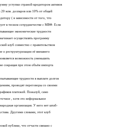
Клубом практика ограничивает также сумму уступки страной-кредитором активов
на вторичном рынке долгов пределом в 20 млн. долларов или 10% от общей
суммы требований к данной стране-кредитору ( в зависимости от того, что
больше ). Парижский Клуб функционирует в тесном сотрудничестве с МВФ. Если
какое-либо государство-должник, испытывающее экономические трудности
(например, по части баланса платежа), начинает осуществлять программу
оздоровления под эгидой МВФ. Парижский клуб совместно с правительством
данной страны вырабатывает соглашение о реструктуризации её внешнего
государственного долга. В результате появляется возможность уменьшить
пассивное сальдо платёжного баланса, не сокращая при этом объём импорта
спытывающие трудности в выплате долгов
другим государствам и частные учреждениям, проводят переговоры со своими
кредиторами о пересмотре условий и графиков платежей. Пожалуй, само
название «Парижский Клуб» не совсем точное , хотя это неформальное
объединение , а не официальная международная организация. У него нет штаб-
квартиры, секретариата, а главное, нет устава. Другими словами, этот клуб
Парижский Клуб не очень известен широкой публике, что отчасти связано с