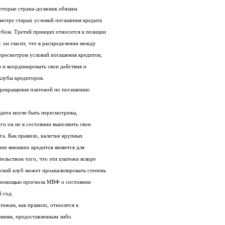
Первые два принципа — это условия, которые страна-должник обязана
выполнить, прежде чем вопрос о пересмотре старых условий погашения кредита
может быть рассмотрен Парижским клубом. Третий принцип относится к позиции
кредиторов и не является обязательным: он гласит, что в распределении между
собой бремени проблем, связанных с пересмотром условий погашения кредитов,
кредиторы должны действовать сообща и координировать свои действия и
клубы кредиторов.
прекращения платежей по погашению
Для того чтобы условия погашения кредита могли быть пересмотрены,
должнику следует доказать, что без этого он не в состоянии выполнить свои
обязательства по выплате внешнего долга. Как правило, наличие крупных
задолженностей по платежам в погашение внешних кредитов является для
Парижского клуба достаточным доказательством того, что эти платежи вскоре
будут прекращены. Кроме того, Парижский клуб может проанализировать степень
серьезности проблем данной страны с помощью прогноза МВФ о состоянии
 год.
Такие договорные обязательства по платежам, как правило, относятся к
кредитам или особым финансовым условиям, предоставленным либо