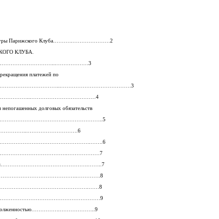
руктуры Парижского Клуба.……….…………………2
КОГО КЛУБА.
а……………………………………...………………3
 прекращения платежей по
…………………………………………...…………………………………3
лжников………………...………………………………4
и непогашенных долговых обязательств
…………………………………………………………..5
и долга………………...……………………….6
………………………………………………………….…….6
……………………………………………….………………7
е условия………………………………………….……..7
…………………………………………………..………….8
………………………………………………………….……8
ИЖСКИЙ КЛУБ……………………………………………………9
вшей задолженностью…………….………………..9