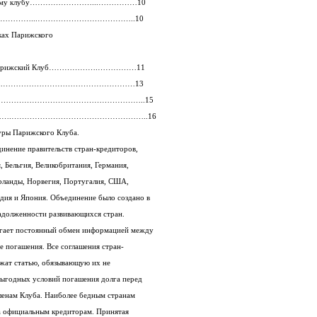
арижскому клубу……………………...……………10
 России……………...………………………………..10
мках Парижского
ии в Парижский Клуб……………….……………11
………..…………………………………………………13
……………………………………………………..15
…………….……………………………………………..16
уры Парижского Клуба.
Парижский клуб – неформальное объединение правительств стран-кредиторов,
которыми являются Австралия, Австрия, Бельгия, Великобритания, Германия,
Дания, Испания, Италия, Канада, Нидерланды, Норвегия, Португалия, США,
Швейцария, Швеция, Франция, Финляндия и Япония. Объединение было создано в
1956 году с целью реструктуризации задолженности развивающихся стран.
Членство в Парижском Клубе предполагает постоянный обмен информацией между
кредиторами о задолженности и ходе ее погашения. Все соглашения стран-
должников с Парижским Клубом содержат статью, обязывающую их не
предоставлять третьим странам более выгодных условий погашения долга перед
ними, чем условия, предоставленные членам Клуба. Наиболее бедным странам
списывается до 80% их внешнего долга официальным кредиторам. Принятая