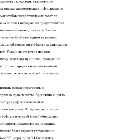
проводимой им политикой конфиденциальности : кредиторы стараются не
раскрывать информацию, касающуюся их оценки экономического и финансового
положения того или иного должника и масштабов предоставляемых льгот по
погашению долгов. Решение о том, должна ли такая информация предоставляться
третьим сторонам и в каком объеме, принимается самим должником. Тем не
менее, за 40 с лишним лет своего существования Клуб стал одним из главных
действующих лиц в проведении международной стратегии в области кредитования
и обеспечения погашения задолженностей. Указанная стратегия нередко
корректируется, но в ее основе по-прежнему лежат два принципа : проведение
внутренних реформ и структурной перестройки с предоставлением внешней
финансовой помощи в форме новых займов или льготных условий погашения
В 1956 году, как только клуб был организован, первые переговоры с
официальными кредиторами в Париже провело правительство Аргентины с целью
выработки взаимоприемлемой для пересмотра графиков платежей по
гарантированным государством экспортным кредитам. В следующие полтора
десятилетия с просьбами о пересмотре графиков платежей в клуб обращались
Бразилия, Чили и Турция. Наибольшая активность приходится на последние
двадцать лет, когда около 100 стран заключили более двухсот соглашений о
реструктурировании долгов на сумму боле 350 млрд. долл.[1] Свою лепту