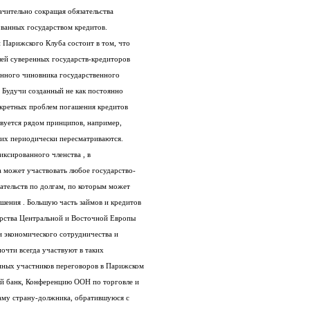
вносят также и коммерческие банки, значительно сокращая обязательства
ванных государством кредитов.
Особенность структурной организации Парижского Клуба состоит в том, что
он являет собой собрание представителей суверенных государств-кредиторов
под председательством высокопоставленного чиновника государственного
Казначейства Франции Франсуа Перье. Будучи созданный не как постоянно
действующий орган, а для решения конкретных проблем погашения кредитов
отдельным должникам, Клуб руководствуется рядом принципов, например,
них периодически пересматриваются.
Поскольку Парижский Клуб не имеет фиксированного членства , в
переговорном процессе в рамках Клуба может участвовать любое государство-
кредитор, являющееся держателем обязательств по долгам, по которым может
потребоваться пересмотр условий погашения . Большую часть займов и кредитов
развивающиеся страны , а также государства Центральной и Восточной Европы
получают от стран-членов Организации экономического сотрудничества и
развития (ОЭСР) , поэтому последние почти всегда участвуют в таких
переговорах.. Среди других традиционных участников переговоров в Парижском
Клубе следует назвать МВФ, Всемирный банк, Конференцию ООН по торговле и
развитию (ЮНКТАД) и, естественно, саму страну-должника, обратившуюся с