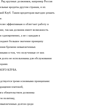
просьбой о пересмотре задолженности. Ряд крупных должников, например Россия
и Бразилия, сами предоставляют значительные кредиты другим странам, и их
должники также обращаются в Парижский Клуб. Таким кредиторам выгодно решать
е.
Многосторонний подход является наиболее эффективным и облегчает работу в
административно-организационном плане, так как должник имеет возможность
вести переговоры со всеми кредиторами одновременно, а не с каждым в
отдельности. Кроме того, кредиторы придают большое значение принципу
равенства или равномерного распределения бремени невыплаченных
задолженностей. Они хотят быть уверенными в том, что полученные от них
льготы в отношении условий погашения долга не использованы для обслуживания
торами.
КОГО КЛУБА.
одствуется тремя основными принципами:
кращения платежей,
обусловленность реструктуризации долга обязательством должника
ую политику,
равномерное распределение бремени невыплаченных долгов среди