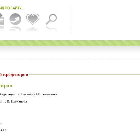
б кредиторов
торов
 Федерации по Высшему Образованию.
. Г. В. Плеханова
ижский Клуб Кредиторов ».
2417