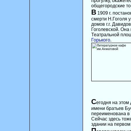
прогулку, окажете
общегородские то
В
1909 г. постан
смерти Н.Гоголя у
домов г.г. Давидо
Гоголевской. Она
Театральной площ
Горького
.
C
егодня на этом
имени братьев Бу
переименована в 
Сейчас здесь тож
здании на первом
П