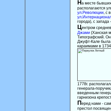
Н
а месте бывших
располагаются ул
ул.Революции
, с 
ул.Интернациона
города), с запада
Ц
ентром средне
Джами
(Ханская м
Типографский. Он 
Джуфт-Кале была 
караимами в 1734г
1778г. располага
генерала-поручик
введенным генера
гарнизона крепос
П
еред нами - с
престол посвящен