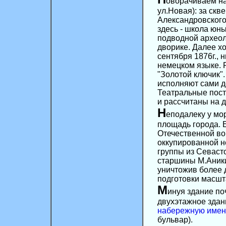
оворачиваем на
ул.Новая): за ск
Александровского
здесь - школа юны
подводной археол
дворике. Далее х
сентября 1876г., 
немецком языке. 
"Золотой ключик".
исполняют сами д
Театральные пост
и рассчитаны на д
Н
еподалеку у мо
площадь города. 
Отечественной вой
оккупированной 
группы из Севаст
старшины М.Аники
уничтожив более 
подготовки масшт
М
инуя здание поч
двухэтажное здан
набережную имен
бульвар).