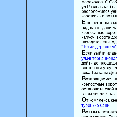
мореходов. С Соб
ул.Раздельная) на
расположился уни
короткий - и вот 
Е
ще несколько м
рядом со зданием
крепостные ворот
капусу (ворота д
находится еще од
"Текие дервишей"
Е
сли выйти из дв
ул.Интернациона
дойти до площади 
восточном углу пл
века Тахталы Джа
В
озвращаемся н
крепостные ворот
остановите свой 
в том числе и на
О
т комплекса ке
турецкие бани
.
В
от мы и познак