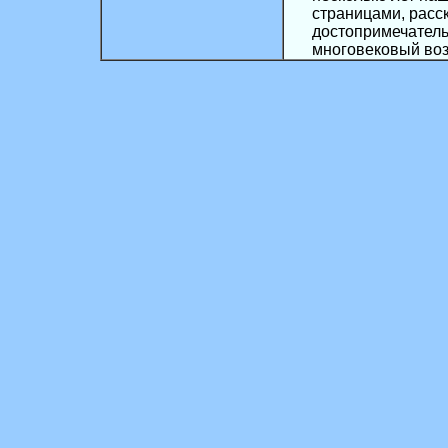
страницами, расс
достопримечатель
многовековый воз