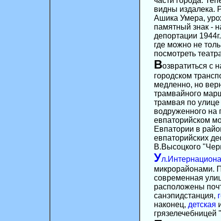
части города. Те
видны издалека. 
Ашика Умера, уро
памятный знак - 
депортации 1944г.
где можно не толь
посмотреть театр
В
озвратиться с 
городском транспо
медленно, но вер
трамвайного марш
трамвая по улице
водруженного на 
евпаторийском мо
Евпатории в райо
евпаторийских де
В.Высоцкого "Чер
У
л.Интернацион
микрорайонами. П
современная улиц
расположены почт
санэпидстанция,
наконец,
детская
и
грязелечебницей 