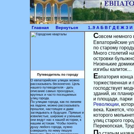
Главная
Вернуться
1..9 А Б В Г Д Е Ж З И
С
овсем немного 
Евпаторийские ул
по старому городу
Много столетий на
островки булыжно
Низенькие домики
изгибы калиток…
Е
Путеводитель по городу
впатория конца 
О евпаторийских улицах можно
торжественная и 
рассказывать бесконечно. Цель
нашего путеводителя - дать
господствует мод
описание самых проходных,
зданий, их плани
крупных и часто посещаемых
улиц города.
и площади, парки
По улицам города, как по линиям
Революции
, кото
на ладони, можно рассказывать
прошлое, настоящее и даже
века. Кажется, чт
заглядывать в будущее. Прямые и
которого мелькне
извилистые, широкие и узенькие,
они ведут нас к нашей истории, к
улиц старого гор
нашим истокам. Чтобы понять
Перекопская, Тру
душу любого города, нужно
совершить по нему пешую
П
о старым назва