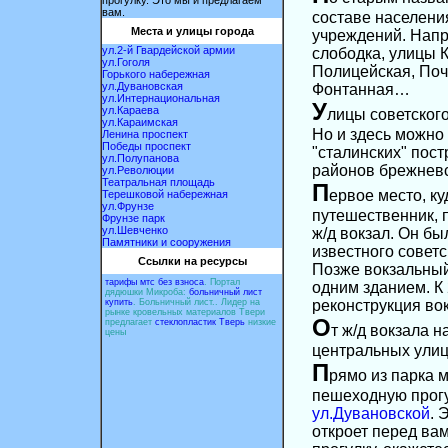
прогулку. Это мы и предлагаем
вам.
составе населени
Места и улицы города
учреждений. Напр
ул.2-й Гвардейской армии
слободка, улицы 
ул.Гоголя
Полицейская, Поч
Горького набережная
ул.Дувановская
Фонтанная…
ул.Интернациональная
У
ул.Караева
лицы советского
ул.Караимская
Но и здесь можно
Ленина проспект
Победы проспект
"сталинских" пос
ул.Полупанова
районов брежневс
ул.Революции
Театральная площадь
П
ервое место, к
Терешковой набережная
ул.Фрунзе
путешественник, 
Фрунзе парк
ул.Шевченко
ж/д вокзал. Он бы
Памятники и сооружения
известного советс
Ссылки на ресурсы
Позже вокзальны
тарифы мтс без взноса
. Портал
одним зданием. К
дядюшки Микроба:
больничный лист
купить
. Больничный лист.. Лидер на
реконструкция во
рынке кровельных материалов Твери
О
предлагает
стеклопластик Тверь
низкие
т ж/д вокзала 
цены
центральных улиц
П
рямо из парка 
пешеходную прогу
ул.Дувановской
. 
откроет перед ва