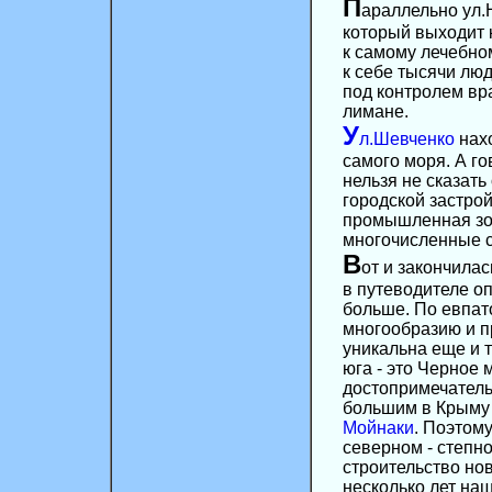
П
араллельно ул.
который выходит 
к самому лечебн
к себе тысячи лю
под контролем вр
лимане.
У
л.Шевченко
нахо
самого моря. А г
нельзя не сказать
городской застрой
промышленная зон
многочисленные с
В
от и закончила
в путеводителе оп
больше. По евпат
многообразию и п
уникальна еще и т
юга - это Черное 
достопримечатель
большим в Крыму 
Мойнаки
. Поэтом
северном - степн
строительство но
несколько лет на