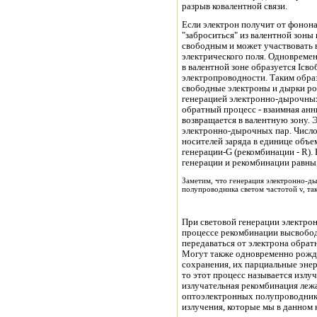
разрыв ковалентной связи.
Если электрон получит от фонон
"заброситься" из валентной зоны 
свободным и может участвовать 
электрического поля. Одновреме
в валентной зоне образуется Ісво
электропроводности. Таким обра
свободные электроны и дырки ро
генерацией электронно-дырочных 
обратный процесс - взаимная анн
возвращается в валентную зону. 
электронно-дырочных пар. Числ
носителей заряда в единице объе
генерации-G (рекомбинации - R).
генерации и рекомбинации равны,
Заметим, что генерация электронно-д
полупроводника светом частотой v, та
При световой генерации электрон
процессе рекомбинации высвобод
передаваться от электрона обрат
Могут также одновременно рождат
сохранения, их парциальные энер
то этот процесс называется излу
излучательная рекомбинация лежа
оптоэлектронных полупроводник
излучения, которые мы в данном 