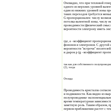
Очевидно, что при тепловой гене
одного из верхних уровней вален
один из нижних уровней зоны про
таких переходов требуется меньш
G пропорционален: числу возмож
потолка валентной зоны; числу н
проводимости (физический смысл
вероятности электрону иметь эн
где, a - коэффициент пропорцион
фононов и электронов. С другой
вероятности "встречи" носителей
и дырок р (g - коэффициент проп
так как для собственного полупроводни
(2), тогда
Отсюда
Проводимость кристалла согласн
и подвижности. Как видно из выр
полупроводнике экспоненциально
время температурная зависимост
заметную роль. Таким образом, 
первом приближении растет с тем