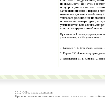
кристаллах под давлением, можн
проводимости. При этом рассмат
полупроводника в металл. Возмо
запрещенной зоны и переход мет
изменении давления на образец. 
теплового расширения постоянна
повышении температуры у полупр
уменьшается; в не слишком широ
аппроксимируется линейным зак
При комнатной температуре ширина за
увеличивается, а в Si - уменьшается.
1. Савельев И. В. Курс общей физики, T
2. Киреев П.С. Физика полупроводнико
3. Левинштейн. М. Е, Симин Г. С. Знак
2012 © Все права защищены
При использовании материалов активная
ссылка на источник
обязат