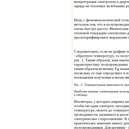
концентрация электронов и дырок
заряда на тепловых колебаниях р
Итак, с феноменологической точ
металлов тем, что в полупровод
очень быстро растет. Физическая
тепловой генерации электронно-
прологарифмировать выражение (8
Следовательно, если на графике п
- обратную температуру, то полу
рис. 2. Таким образом, зная на
характеристику полупроводника
таким образом величину Eg назы
поскольку ее еще определяют и и
поглощения излучения и вычисляю
Рис. 2. Температурная зависимость п
Наиболее важные элементарные полуп
в таблице.
Изоляторы, у которых ширина за
чтобы ни один электрон, находящи
температуре, вплоть до температ
проводимости, называются диэле
электрическое сопротивление. В
практическое значение имеют ди
полупроводников. Для кремния -