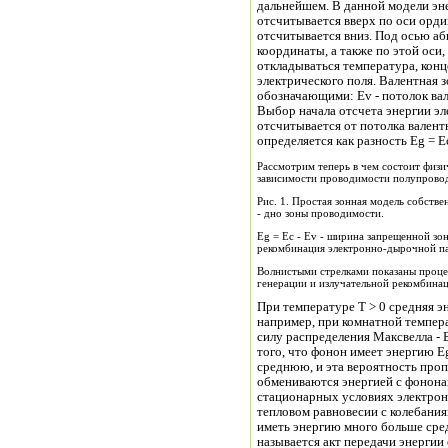
дальнейшем. В данной модели эн
отсчитывается вверх по оси орди
отсчитывается вниз. Под осью а
координаты, а также по этой оси,
откладываться температура, конц
электрического поля. Валентная 
обозначающими: Ev - потолок вал
Выбор начала отсчета энергии эл
отсчитывается от потолка вален
определяется как разность Eg = Ec
Рассмотрим теперь в чем состоит физи
зависимости проводимости полупровод
Рис. 1. Простая зонная модель собстве
- дно зоны проводимости.
Eg = Ec - Ev - ширина запрещенной зо
рекомбинация электронно-дырочной п
Волнистыми стрелками показаны проце
генерации и излучательной рекомбинац
При температуре Т > 0 средняя эн
например, при комнатной темпера
силу распределения Максвелла - 
того, что фонон имеет энергию E
среднюю, и эта вероятность про
обмениваются энергией с фононам
стационарных условиях электронн
тепловом равновесии с колебани
иметь энергию много больше сре
называется акт передачи энергии