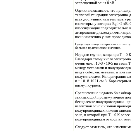
запрещенной зоны 8 эВ.
Оценки показывают, что при шир
тепловой генерации электронно-
всех доступных нам температура
изоляторы, у которых Eg > 2 эВ. 
классификация подходит только 
легирование диэлектриков, наприм
возникновению у них проводимос
Существуют еще интересные с точки з
большое практическое значение.
Нередки случаи, когда при Т = 0
Благодаря этому число электроно
очень мало: 10-3 - 10-5 на атом
между металлами и полупроводни
ведут себя, как металлы, а при в
полуметаллами. Концентрация эл
n = 1018-1021 см-3. Характерны
висмут, сурьма.
Сравнительно недавно был обнар
занимающий промежуточное поло
бесщелевые полупроводники - кр
валентной зоной и зоной провод
полупроводниках нижняя заполне
зоне, в которой при Т = 0 К вовс
полупроводникам относятся теллу
Следует отметить, что изменяя 