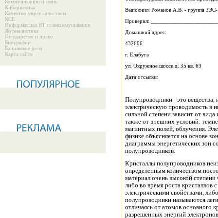
Коммуникации и связь
Кибернетика
Выполнил: Романов А.В. - группа ЗЭС
Качество упр-е качеством
КСЕ
Проверил: _______________________
Информатика ВТ телекоммуникации
Журналистика
Домашний адрес:
Государство и право
Биографии
432606
Банковское дело
Карта сайта
г. Елабуга
ул. Окружное шоссе д. 35 кв. 69
Дата отсылки:
Полупроводники - это вещества,
электрическую проводимость в ин
сильной степени зависит от вида 
также от внешних условий: темп
магнитных полей, облучения. Эл
физике объясняется на основе зо
диаграммы энергетических зон с
полупроводников.
Кристаллы полупроводников неи
определенным количеством посто
материал очень высокой степени
либо во время роста кристаллов 
электрическими свойствами, либо
полупроводники называются лег
отличаясь от атомов основного к
разрешенных энергий электронов