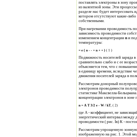
поставлять электроны в зону про
из валентной зоны. Эти процесс
разделе нас будет интересовать 
котором отсутствуют какие-либо
собственными.
При нагревании проводимость по
зависимость проводимости
собст
изменением концентрации
n
и по
температуры:
=
e
(
n
-
-
+
n
+
+
)
( 1 )
Подвижность носителей заряда в
сравнительно слабо и с ее возрастание
объясняется тем, что с повышен
в единицу времени, вследствие ч
движения носителей заряда в по
Рассмотрим донорный полупрово
электронов проводимости полуп
статистике Максвелла-Больцмана.
концентрации электронов в зоне
n
=
A
T
3/2
e
-
W
/
kT
, ( 2)
где А - коэффициент, не зависящи
энергетический интервал между
проводимости ( рис. Iв)
К
-
посто
Рассмотрим упрощенную зонную 
изображенную на рис. 1. Этой мо