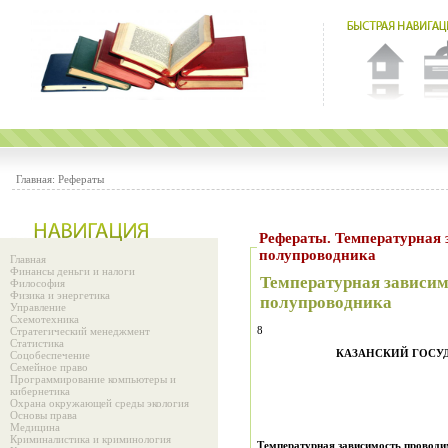
Главная:
Рефераты
Рефераты. Температурная 
полупроводника
Главная
Финансы деньги и налоги
Температурная зависим
Философия
Физика и энергетика
полупроводника
Управление
Схемотехника
8
Стратегический менеджмент
Статистика
КАЗАНСКИЙ ГОСУ
Соцобеспечение
Семейное право
Программирование компьютеры и
кибернетика
Охрана окружающей среды экология
Основы права
Медицина
Криминалистика и криминология
Температурная зависимость проводи