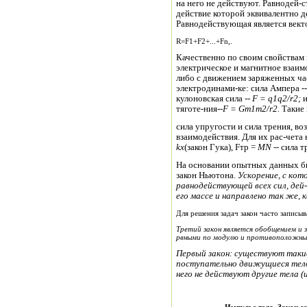
на него не действуют. Равнодей-
действие которой эквивалентно д
Равнодействующая является векто
R=F1+F2+...+Fn,.
Качественно по своим свойствам 
электрическое и магнитное взаим
либо с движением заряженных час
электродинами-ке: сила Ампера -
кулоновская сила --
F =
q
1
q
2
/
r
2
;
и
тяготе-ния--
F =
Gm
1
m
2
/
r
2
.
Такие 
сила упругости и сила трения, во
взаимодействия. Для их рас-чета
kx
(закон Гука), Fтр =
MN
--
сила т
На основании опытных данных б
закон Ньютона.
Ускорение, с ко
равнодействующей всех сил, дей
его
массе и напра
в
лено так же, к
Для решения задач закон часто записыв
Третий закон является обобщением и з
рвными по модулю и противоположны
Первый закон: существуют таки
поступательно движущиеся тело
него не действуют другие тела (