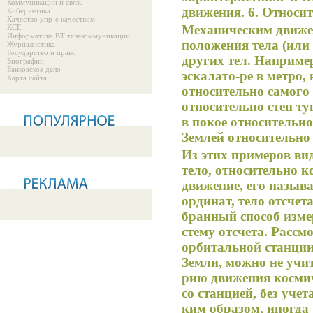
Коммуникации и связь
движения. 6. Относи
Кибернетика
Качество упр-е качеством
Механическим
движе
КСЕ
Информатика ВТ телекоммуникации
положения тела (или 
Журналистика
Государство и право
других тел. Например
Биографии
Банковское дело
эскалато-ре в метро, 
Карта сайта
относительно самого
относительно стен ту
в покое относительно
Землей относительно
Из этих примеров вид
тело, относительно к
движение, его назыв
ординат, тело отсчета
бранный способ изме
стему отсчета.
Рассмо
орбитальной станции
Земли, можно не учи
рию движения космич
со станцией, без учет
ким образом, иногда