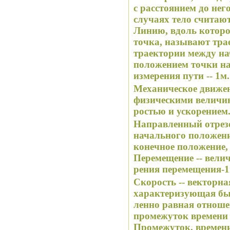
с расстоянием до нег
случаях тело считаю
Линию, вдоль которо
точка, называют тра
траектории между н
положением точки на
измерения пути -- 1м.
Механическое движен
физическими величин
ростью и ускорением
Направленный отрез
начального положени
конечное положение,
Перемещение -- вели
рения перемещения-1
Скорость
-- векторна
характеризующая быс
ленно равная отнош
промежуток времени 
Промежуток, времени