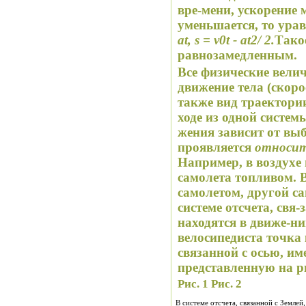
вре-мени, ускорение 
уменьшается, то ура
at
,
s
=
v
0
t
-
at
2
/ 2
.
Тако
равнозамедленным.
Все физические вел
движение тела (скоро
также вид траектории
ходе из одной системы
жения зависит от выб
проявляется
относит
Например, в воздухе
самолета топливом. В
самолетом, другой са
системе отсчета, свя-
находятся в движе-н
велосипедиста точка 
связанной с осью, им
представленную на р
Рис. 1 Рис. 2
В системе отсчета, связанной с Землей,