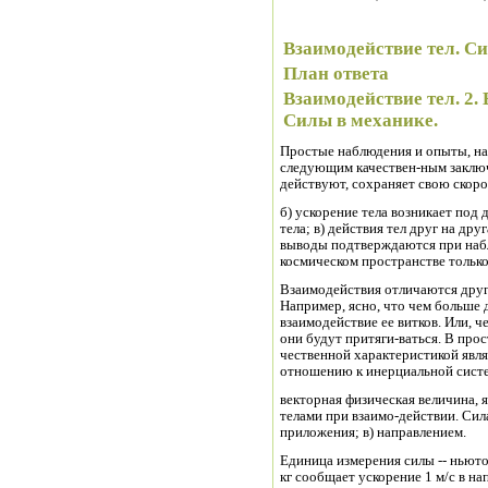
Взаимодействие тел. С
План ответа
Взаимодействие тел. 2. 
Силы в механике.
Простые наблюдения и опыты, нап
следующим качествен-ным заключе
действуют, сохраняет свою скоро
б) ускорение тела возникает под 
тела; в) действия тел друг на дру
выводы подтверждаются при набл
космическом пространстве только
Взаимодействия отличаются друг 
Например, ясно, что чем больше
взаимодействие ее витков. Или, ч
они будут притяги-ваться. В про
чественной характеристикой являе
отношению к инерциальной систем
векторная физическая величина,
телами при взаимо-действии. Сила
приложения; в) направлением.
Единица измерения силы -- ньютон
кг сообщает ускорение 1 м/с в на