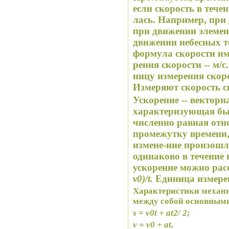
если скорость в тече
лась. Например, при
при движении элемен
движении небесных те
формула скорости им
рения скорости -- м/
ницу измерения скорос
Измеряют скорость с
Ускорение
-- векторн
характеризующая быс
численно равная отн
промежутку времени, 
измене-ние произошл
одинаково в течение 
ускорение можно рас
v
0
)/t.
Единица измерени
Характеристики механи
между собой основным
s =
v
0
t
+
at
2
/ 2;
v
=
v
0
+
at
.