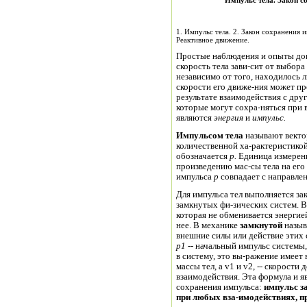
1. Импульс тела. 2. Закон сохранения 
Реактивное движение.
Простые наблюдения и опыты док
скорость тела зави-сит от выбор
независимо от того, находилось л
скорости его движе-ния может про
результате взаимодействия с дру
которые могут сохра-няться при 
являются
энергия
и
импульс.
Импульсом тела
называют векто
количественной ха-рактеристикой
обозначается
р.
Единица измерен
произведению мас-сы тела на его
импульса
р
совпадает с направлен
Для импульса тел выполняется за
замкнутых фи-зических систем. В
которая не обменивается энергие
нее. В механике
замкнутой
назыв
внешние силы или действие этих 
р
1
--
начальный импульс системы,
в систему, это вы-ражение имеет
массы тел, а v1 и v2, -- скорости 
взаимодействия. Эта формула и 
сохранения импульса:
и
м
пульс з
при любых вза-имодействиях, п