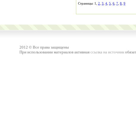
Страницы: 1,
2
,
3
,
4
,
5
,
6
,
7
,
8
,
9
2012 © Все права защищены
При использовании материалов активная
ссылка на источник
обязат