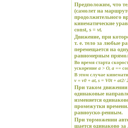
Предположим, что тел
(самолет на маршруте
продолжительного вр
кинематические урав
const
, s =
vt
.
Движение, при которо
т. е. тело за любые 
перемещается на одну
равномерным прямо
Во время старта скорост
ускорение
а > О, а ==
con
В этом случае кинемати
v
=
v
0
+
at
,
s
=
V
0
t
+
at
2
/ 
При таком движении 
одинаковые направле
изменяется одинаков
промежутки времени.
равн
о
уско-ренным.
При торможении авто
шается одинаково з