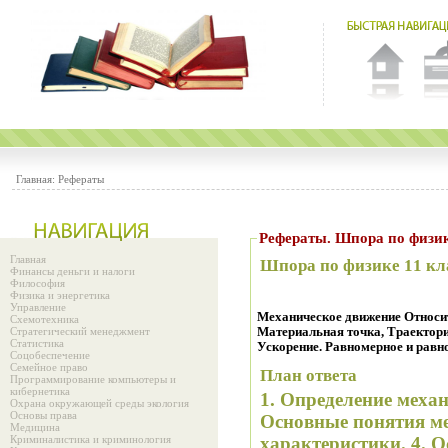
Главная:
Рефераты
Рефераты. Шпора по физик
Главная
Шпора по физике 11 кл
Финансы деньги и налоги
Философия
Физика и энергетика
Управление
Механическое движение Относи
Схемотехника
Стратегический менеджмент
Материальная точка, Траектори
Статистика
Ускорение. Равномерное и равн
Соцобеспечение
Семейное право
План ответа
Программирование компьютеры и
кибернетика
1. Определение механического движения. 2.
Охрана окружающей среды экология
Основы права
Основные понятия ме
Медицина
Криминалистика и криминология
характеристики. 4. 