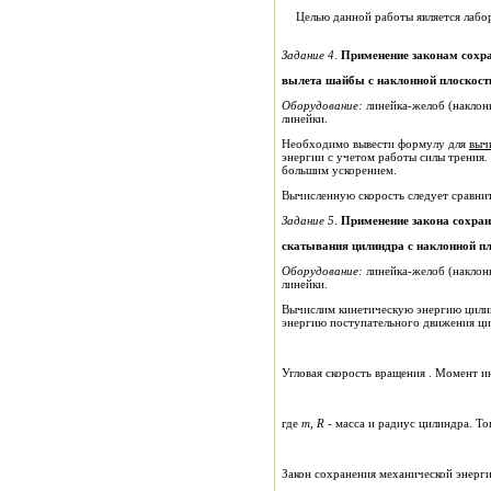
Целью данной работы является лабо
Задание 4
.
вылета шайбы с наклонной плоскост
Оборудование:
линейка-желоб (наклонная пл
линейки.
Необходимо вывести формулу для
выч
энергии с учетом работы силы трения.
большим ускорением.
Вычисленную скорость следует сравнит
Задание 5
.
Применение закона сохран
скатывания цилиндра с наклонной п
Оборудование:
линейка-желоб (наклонная пло
линейки.
Вычислим кинетическую энергию цилин
энергию поступательного движения ци
Угловая скорость вращения . Момент 
где
m
,
R
- масса и радиус цилиндра. То
Закон сохранения механической энерги