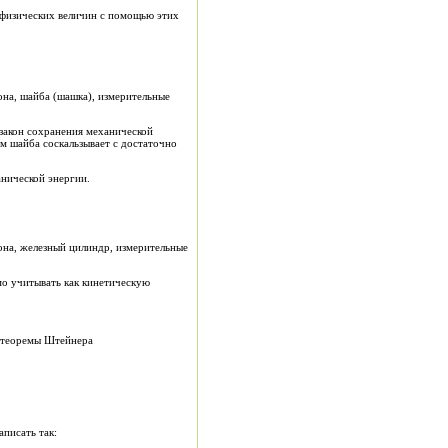
 физических величин с помощью этих
льные
м шайба соскальзывает с достаточно
анической энергии.
льные
о учитывать как кинетическую
 теоремы Штейнера
писать так: