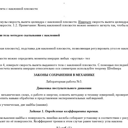
,
лета с наклонной плоскости
.
улы скорость вылета цилиндра с наклонной плоскости.
Измерьте
скорость вылета цилиндра
орости. 1.2. Примечание: Конец наклонной плоскости можно немного загнуть так, чтобы в
и тела методом скатывания с наклонной
ая плоскость), подставка для наклонной плоскости, позволяющая регулировать угол ее накл
кости можно определять моменты инерции любых «круглых» тел
и 4, измерьте скорость вылета выданного тела с наклонной плоскости. С помощью послед
ересчета момента инерции относительно оси симметрии используйте теорему Штейнера
ЗАКОНЫ СОХРАНЕНИЯ В МЕХАНИКЕ
Лабораторная работа №3.
Динамика поступательного движения
о механических силах, о работе и энергии; освоить методику и технику измерений; провери
импульса и механической энергии; закрепить навыки обработки и представления экспериментальных наблюдений.
елоб, линейка ученическая, две шайбы (шашки).
Задание 1.
Определение коэффициента трения.
Для определения коэффициент трения скольжения шайбы о поверхность линейки-желоба 
, при котором шайба равномерно скользит по её поверхности. Коэффициент трения в этом случае равен тангенсу угла наклона
k
1
=
tg
б
.
(1)