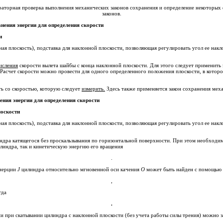
раторная проверка выполнения механических законов сохранения и определение некоторых
законов.
Применение законам сохранения энергии для определения скорости
и
оскость), подставка для наклонной плоскости, позволяющая регулировать угол ее наклона, шайба (шашка), измерите
исления
скорости вылета шайбы с конца наклонной плоскости. Для этого следует применить закон сохранения механической
 Расчет скорости можно провести для одного определенного положения плоскости, в которо
ь со скоростью, которую следует
измерить.
Здесь также применяется закон сохранения мех
ения энергии для определения скорости
лоскости
скость), подставка для наклонной плоскости, позволяющая регулировать угол ее наклона, железный цилиндр, измерите
дра катящегося без проскальзывания по горизонтальной поверхности. При этом необходим
линдра, так и кинетическую энергию его вращения
.
инерции
J
цилиндра относительно мгновенной оси качения
О
может быть найден с помощью
,
гда
.
и при скатывании цилиндра с наклонной плоскости (без учета работы силы трения) можно за