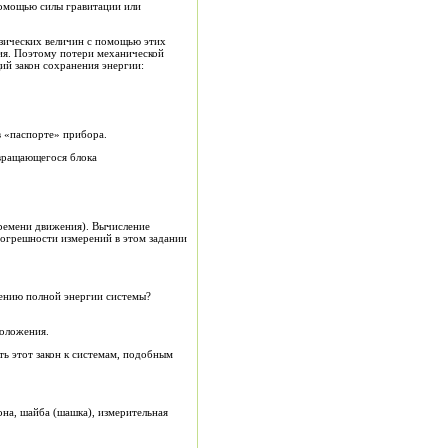
помощью силы гравитации или
изических величин с помощью этих
ния. Поэтому потери механической
, в любом случае можно применить общий закон сохранения энергии:
в «паспорте» прибора.
 вращающегося блока
времени движения). Вычисление
огрешности измерений в этом задании
шению полной энергии системы?
положения.
ть этот закон к системам, подобным
льная