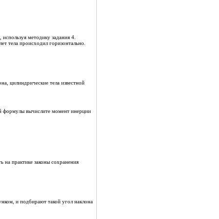
, используя методику задания 4.
лет тела происходил горизонтально.
она, цилиндрические тела известной
ней формулы вычислите момент инерции
ть на практике законы сохранения
собирают установку в соответствии с рисунком, и подбирают такой угол наклона