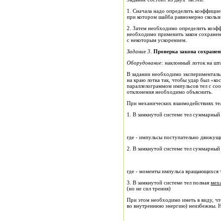
1. Сначала надо определить коэффици
при котором шайба равномерно скользи
2. Затем необходимо определить коэф
необходимо применить закон сохранени
с некоторым ускорением.
Задание 3
.
Проверка закона сохране
Оборудование:
наклонный лоток на шт
В задании необходимо экспериментальн
на краю лотка так, чтобы удар был «ко
параллелограммом импульсов тел с со
отклонения необходимо объяснить.
При механических взаимодействиях те
1. В замкнутой системе тел суммарный
где
- импульсы поступательно движущи
2. В замкнутой системе тел суммарный
где - моменты импульса вращающихся 
3. В замкнутой системе тел полная
мех
(но не сил трения)
При этом необходимо иметь в виду, чт