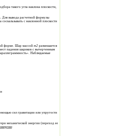
дбора такого угла наклона плоскости,
ь. Для вывода расчетной формулы
 соскальзывать с наклонной плоскости
рной форме. Шар массой
m
2
размешается
 мест падения шариков с вычерченным
параллеграммность». Наблюдаемые
ми
помощью сил гравитации или упругости
тери механической энергии (переход ее
 энергии
: