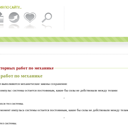
торных работ по механике
работ по механике
л выполняются механические законы сохранения:
 импульс системы остается постоянным, какие бы силы не действовали между телами
,
хся тел системы.
 момент импульса системы остается постоянным, какие бы силы не действовали между тела
,
тел системы.