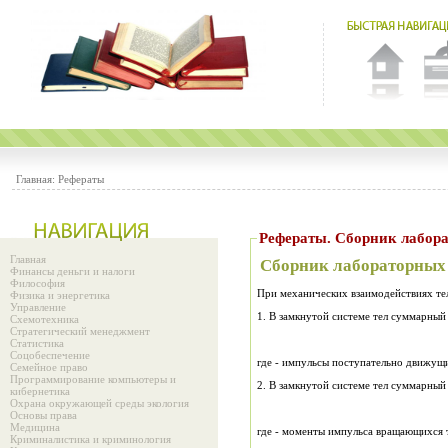
Главная:
Рефераты
Рефераты. Сборник лабора
Главная
Сборник лабораторных 
Финансы деньги и налоги
Философия
При механических взаимодействиях те
Физика и энергетика
Управление
1. В замкнутой системе тел суммарный
Схемотехника
Стратегический менеджмент
Статистика
Соцобеспечение
где
- импульсы поступательно движущи
Семейное право
Программирование компьютеры и
2. В замкнутой системе тел суммарный
кибернетика
Охрана окружающей среды экология
Основы права
Медицина
где - моменты импульса вращающихся 
Криминалистика и криминология