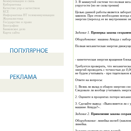
Коммуникации и связь
3. В замкнутой системе тел полная ме
Кибернетика
упругости (но не силы трения)
Качество упр-е качеством
КСЕ
Целью данной работы является лабора
Информатика ВТ телекоммуникации
законов. При этом необходимо всегда 
Журналистика
Государство и право
Биографии
Банковское дело
Карта сайта
Задание 1
.
Проверка закона сохране
Оборудование:
машина Атвуда с наборо
Полная механическая энергия движущи
Требуется проверить, что механическа
энергий проводить с точностью до
0,0
не будем учитывать - при тщательном 
Ответе на вопросы:
1. Велик ли вклад в общую энергию си
Следовало ли вообще учитывать энерг
2. Оцените в процентах потери механ
3. Сделайте вывод: «Выполняется ли с
машине Атвуда?».
Задание 2
.
Применение закона сохран
Оборудование:
линейка-желоб (наклонная пл
линейка.
Задание состоит из двух частей: