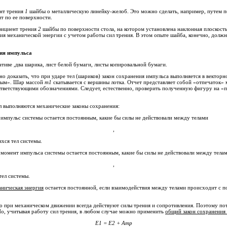
ент трения
1
шайбы о металлическую линейку-желоб. Это можно сделать, например, путем по
т по ее поверхности.
фициент трения
2
шайбы по поверхности стола, на котором установлена наклонная плоскост
я механической энергии с учетом работы сил трения. В этом опыте шайба, конечно, должна
ния импульса
ативе
,
два шарика, лист белой бумаги, листы копировальной бумаги.
о доказать, что при ударе тел (шариков) закон сохранения импульса выполняется в векто
сым».
Шар массой
m
1
скатывается с вершины лотка. Отчет представляет собой «отпечаток»
ответствующими обозначениями. Следует, естественно, проверить полученную фигуру на «
л выполняются механические законы сохранения:
 импульс системы остается постоянным, какие бы силы не действовали между телами
,
хся тел системы.
 момент импульса системы остается постоянным, какие бы силы не действовали между тела
,
тел системы.
аническая энергия
остается постоянной, если взаимодействия между телами происходит с 
о при механическом движении всегда действуют силы трения и сопротивления. Поэтому по
во внутреннюю энергию) неизбежны. Но, учитывая работу сил трения, в любом случае можно применить
общий закон сохранения
E
1
=
E
2
+
A
тр