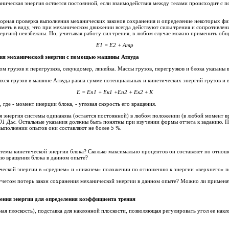
ханическая энергия остается постоянной, если взаимодействия между телами происходит с 
торная проверка выполнения механических законов сохранения и определение некоторых ф
иметь в виду, что при механическом движении всегда действуют силы трения и сопротивле
энергии (переход ее во внутреннюю энергию) неизбежны. Но, учитывая работу сил трения
E
1
=
E
2
+
A
тр
ния механической энергии с помощью машины Атвуда
м грузов и перегрузков, секундомер, линейка. Массы грузов, перегрузков и блока указаны 
хся грузов в машине Атвуда равна сумме потенциальных и кинетических энергий грузов и
Е = Е
п1
+ Е
к1
+Е
п2
+ Е
к2
+
К
- кинетическая энергия вращения блока, где - момент инерции блока,
- угловая скорость его вращения.
я энергия системы одинакова (остается постоянной) в любом положении (в любой момент 
01 Дж.
Остальные указания должны быть понятны при изучении формы отчета к заданию. П
выполнении опытов они составляют не более
5 %.
стемы кинетической энергии блока? Сколько максимально процентов он составляет по отно
ию вращения блока в данном опыте?
ической энергии в «среднем» и «нижнем» положении по отношению к энергии «верхнего» 
 учетом потерь закон сохранения механической энергии в данном опыте? Можно ли применя
ения энергии для определения коэффициента трения
оскость), подставка для наклонной плоскости, позволяющая регулировать угол ее наклона, шайба (шашка), измерите