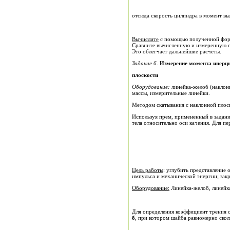
отсюда скорость цилиндра в момент вы
Вычислите
с помощью полученной форм
Сравните вычисленную и измеренную ск
Это облегчает дальнейшие расчеты.
Задание 6
.
Измерение момента инерци
плоскости
Оборудование:
линейка-желоб (наклонн
массы, измерительные линейки.
Методом скатывания с наклонной плос
Используя прем, примененный в задани
тела относительно оси качения. Для п
Цель работы
: углубить представление 
Оборудование:
Линейка-ж
б