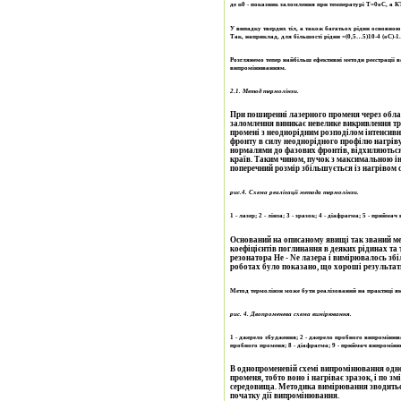
де n0 - показник заломлення при температурі Т=0оС, а 
У випадку твердих тіл, а також багатьох рідин основною
Так, наприклад, для більшості рідин =(0,5…5)10-4 (оС)-1.
Розглянемо тепер найбільш ефективні методи реєстрації 
випромінюванням.
2.1.
Метод термолінзи.
При поширенні лазерного променя через обла
заломлення виникає невелике викривлення т
промені з неоднорідним розподілом інтенсивності в поперечному перерізі виникають спотворення фазового
фронту в силу неоднорідного профілю нагріву 
нормалями до фазових фронтів, відхиляються 
країв. Таким чином, пучок з максимальною інт
поперечний розмір збільшується із нагрівом с
рис.4. Схема реалізації метода термолінзи.
1 - лазер; 2 - лінза; 3 - зразок; 4 - діафрагма; 5 - прийм
Оснований на описаному явищі так званий м
коефіцієнтів поглинання в деяких рідинах та
резонатора He - Ne лазера і вимірювалось зб
роботах було показано, що хороші результат
Метод термолінзи може бути реалізований на практиці як
рис. 4. Двопроменева схема вимірювання.
1 - джерело збудження; 2 - джерело пробного випромінюванн
пробного променя; 8 - діафрагма; 9 - приймач випромін
В однопроменевій схемі випромінювання одн
променя, тобто воно і нагріває зразок, і по з
середовища. Методика вимірювання зводиться
початку дії випромінювання.