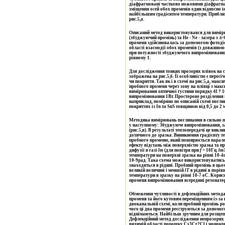
діафрагмовані частково ножовими діафрагмам
зміщення осей обох променів один відносно і
найбільшим градієнтом температури. Приблиз
рис.5,а.
Описаний метод використовувався для вимірю
(збуджуючий промінь) та He - Ne - лазера з л
променя здійснювалась за допомогою фотодіо
області взаємодії обох променів (з довжиною 
при потужності збуджуючого випромінювання 
рівному 1.
Для дослідження тонких прозорих плівок на 
зображена на рис.5,б. Її особливістю є перес
чи покриття. Так як і в схемі на рис.5,а, ма
пробного променя через зону на плівці з мак
вимірювання оптичної густини порядку бl ? 
випромінювання 1Вт. Просторове розділення п
наприклад, поміряно по описаній схемі погл
покриттях із In та SnS товщиною від 0,5 до 2 м
Методика вимірювань поглинання в сильно п
у наступному: Збуджуюче випромінювання, з
(рис.5,в). В результаті теплопередачі це вик
дотичного до зразка. Виникнення градієнту т
пробного променю, який поширюється паралел
ефекту відстань між поверхністю зразка та 
дифузії в газі
l
т
(для повітря при
f
= 10Гц.
l
т
температури на поверхні зразка на рівні 10-4оС, що відповідає куту відхилення пробного променя приблизно
10-9рад. Така схема може використовуватись 
знаходяться в рідині. Пробний промінь в цьо
великій величині і меншій
l
T
в рідині в порів
температури в зразку на рівні 10-7 оС. Кори
променя випромінювання всередині резонатор
Обмеження чутливості в дефлекційних метода
променя та його кутовим переміщенням із-за
двоканальній схемі, коли пробний промінь ро
чого ці два променя реєструються за допомог
віднімаються. Найбільш зручним для розщепл
Дефлекційний метод дослідження непрозорих 
видимій області порошку Cs3Cr2Cl і монокри