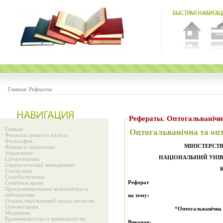
Главная:
Рефераты
Рефераты. Оптогальванічн
Главная
Оптогальванічна та оп
Финансы деньги и налоги
Философия
МІНІСТЕРСТВ
Физика и энергетика
Управление
НАЦІОНАЛЬНИЙ УНІВЕ
Схемотехника
Стратегический менеджмент
К
Статистика
Соцобеспечение
Реферат
Семейное право
Программирование компьютеры и
кибернетика
на тему:
Охрана окружающей среды экология
Основы права
“
Оптогальванічна 
Медицина
Криминалистика и криминология
Виконав: