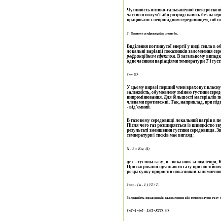
Чутливість оптико-гальванічної спектроскоп
частин в полум'ї або розряді навіть без лаз
працювати з непровідним середовищем, тобто в
2. Оптико-рефракційні методи.
Виділення поглинутої енергії у виді тепла в
локальні варіації показників заломлення с
рефракційним ефектом
. В загальному випад
одночасними варіаціями температури
Т
і гус
?
n
=
(
2
)
У цьому виразі перший член враховує власну 
залежність, обумовлену зміною густини серед
випромінювання. Для більшості матеріалів п
членами протилежні. Так, наприклад, при під
- від'ємний.
В газовому середовищі локальний нагрів в пе
Після чого газ розширяється із швидкістю зв
результаті зменшення густини середовища. З
температури і тисків має вигляд:
N
-
1
=
K
г
с, (3)
де с - густина газу; n - показник заломлення;
При нагріванні ідеального газу при постійному
розрахунку приростів показників заломлення 
?
n
с
=
-
(
n
-
1
)
?
T
/
T
.
Залежність показників заломлення від температури газу 
?
n
Т
=1+(
n
0
- 1)/(1+
K
T
T
)
, (4
)