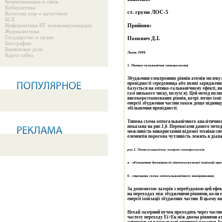
Коммуникации и связь
Кибернетика
ст
. групи Л
ОС-5
Качество упр-е качеством
КСЕ
Прийняв
:
Информатика ВТ телекоммуникации
Журналистика
Государство и право
Попович Д.І.
Биографии
Банковское дело
Львів 2006
Карта сайта
1.
Оптико-гальванічна спектроскопія
Збудження електронних рівнів атомів молеку
провідності середовища або появі заряджених
базується на оптико-гальванічному ефекті, 
газі низького тиску, полум'я). Цей метод пол
високорозташованих рівнів, котрі легше іоні
енергії збудження частин також дещо підвищу
збільшення провідності.
Типова схема оптогальванічного аналітичного
показана на рис.1,б. Перевагами даного методу
можливість використання відомої техніки спек
елементів порогова чутливість лежить в діап
рис.1. Оптогальванічна лазерна спектроскопія
а - збільшення ймовірності зіштовхувальної іонізації пр
б - спрощена схема оптогальванічного вимірювання;
За допомогою лазерів з перебудовою цей ефе
на переходах між збудженими рівнями, коли е
енергії іонізації збуджених частин. В цьому 
Нехай лазерний пучок проходить через части
частоту переходу Еі>Ек між двома рівнями атом
змінюються в результаті оптичної накачки. Із-