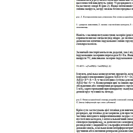
населеностей викличуть зміну ?І розрядного 
баластному опорі R (рис.2). Якщо інтенсивні
змінна напруга, котру можна безпосередньо 
рис. 2. Експериментальна установка для оптогальванічно
1 - джерело живлення; 2- лампа з пустотілим катодом; 3 -
самописець.
Навіть з малими потужностями лазерів (декілька міліват) в газових розрядах в декілька міліампер можна
отримати високі сигнали (від мікро- до мілів
допомогою оптично індукованої зміни струму
спектроскопією.
Зазвичай спостерігаються як додатні, так і від
індукованим лазерним переходом Еі>Ек. Якщо І
напруги ?U, викликана лазерно індукованою з
?
U
=
R
?
I
=
a
[?
n
i
IP
(
E
i
)- ?
n
k
IP
(
E
k
)].
(1)
Існують декілька конкуруючих процесів, котрі
іонізація електронним ударом A(Ei)=e>A++2e,
A(Ei)+A*>A++A+e чи особливо суттєва для ви
A(Ei)+hх>A++e. Конкуренція цих та інших проц
збільшення або зменшення розрядного струму
5 мА), зареєстрований при швидкому сканува
демонструє чутливість методу.
рис.3. Оптогальванічний спектр розряду в неоновій спе
U
¦ (тому інформація про знак губиться)
Крім суто застосувань цієї техніки для вивче
розрядах, ця техніка дуже корисна для прост
частина вихідного випромінювання лазера з 
пустотілим катодом, і оптогальванічний спе
спектром (наприклад, за допомогою самописця
розподілені у видимій та ультрафіолетовій об
довжин хвиль, оскільки вони інтерферометричн
зручними абсолютними реперами довжин хвиль