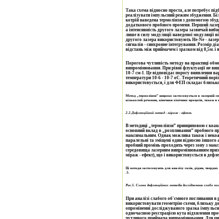
Така схема відносно проста, але потребує під
реалізувати імпульсний режим збудження. Бі
котрій наведена термолінзи з допомогою збу
додаткового пробного променя. Перший лазер
а інтенсивність другого лазера зазвичай виби
лише в силу модуляції наведеної модуляції від
другого лазера використовують He-Ne - лазер
сигналів - синхронне інтегрування. Розмір ді
відстань між приймачем і зразком від 0,5м. і 
Порогова чутливість методу на практиці обм
випромінювання. При рівні флуктуації не вищ
10-7 см-1. Це відповідає порогу виявлення ва
температури 10-6 - 10-7 оС. Теоретичний по
використовується, і для ФЕП складає близько 
Метод „термолінзи” широко застосовується в лазерній сп
кількостей речовин, кінетики хімічних процесів, також в н
2.2.
Дефлекційний метод - міраж - ефект.
В методиці „термолінзи” принциповою є коак
основний вклад в „розпливання” пробного променя вносить осьова зона, де приріст температури є
максимальним. Однак можлива також і некоакс
паралельні та зміщені один відносно іншого 
пробний промінь проходить через зону з мак
середовища лазерним випромінюванням призво
міраж - ефект), що і використовується в деф
Ці методи застосовують для аналізу газів, рідин, твердих
.5.
Рис.5. Схема дефлекційних методів дослідження слабо пог
При аналізі слабого об'ємного поглинання в 
використовувати геометрію схеми, близьку до
опроміненні досліджуваного зразка імпуль
одночасною реєстрацією кута відхилення про
чутливого приймача випромінювання. Для ци