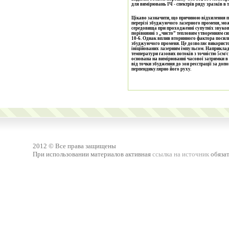
для вимірювань ІЧ - спектрів ряду зразків в 
Цікаво зазначити, що причиною відхилення п
перерізі збуджуючого лазерного променя, мож
середовища при проходженні супутніх звуков
порівнянні з „чисто” тепловим утворенням си
10-6. Однак вплив вторинного фактора посилю
збуджуючого променя. Це дозволяє використо
ініційованих лазерним імпульсом. Наприклад
температури газових потоків з точністю 5см/
основана на вимірюванні часової затримки в
від точки збудження до зон реєстрації за до
перпендикулярно його руху.
2012 © Все права защищены
При использовании материалов активная
ссылка на источник
обязат