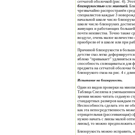
сетчатой оболочкой (рис. 4). Это
близорукостью
или
миопией.
Бли
чрезвычайно распространён сред
специалистов каждые 3 новорожд
начальной школе число близоруки
школе число близоруких достигае
живущих и работающих большей 
почти неизвестна. Точно также 
воздухе, очень малое количество 
приобрели её в школе или при ра
Причиной близорукости в большин
детстве глаз легко деформируется
яблоко “привыкает” удлиняться на
способность сплющиваться для ф
предмета на сетчатой оболочке 
близорукого глаза на рис. 4 с дли
Испытание на близорукость
.
Один из видов проверки на миоп
Таблица Снеллена в уменьшенном
зрении можно читать седьмую с
стандартных размеров каждым гла
Неспособность сделать это не обя
как эта непосредственность може
отрицательная (рассеивающая) сф
нужно начать с линзы малой опти
линзы), то можно предположить 
Близорукость можно исправить, н