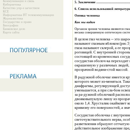
Коммуникации и связь
5.
Заключение ………………………
Кибернетика
Качество упр-е качеством
6. Список использованной лит
КСЕ
Информатика ВТ телекоммуникации
Оптика человека
Журналистика
Государство и право
Как мы видим
Биографии
Банковское дело
Органом зрения человека являются гла
Карта сайта
весьма совершенную оптическую систе
В целом глаз человека -- это шар
называют глазным яблоком (рис.
глаза называют склерой, а ее пр
роговицей. С внутренней стороны склера покрыта сосудистой оболочкой,
состоящей из кровеносных сосуд
сосудистая оболоч-ка переходит
окрашенную у различных людей, 
прозрачной водяни-стой массой.
В радужной оболочке имеется кру
которого может из-меняться. Так
диафрагмы, регулирующей доступ 
уменьшается, а при сла-бом освещ
за ра-дужной оболочкой располож
двояковыпуклую линзу из прозра
около 1,4. Хрусталик окаймляет 
кривизну его поверхностей, а зна
Сосудистая оболочка с внутренне
светочувствительного нерва, осо
разветвления образуют сетчатую 
действительное изображение пред