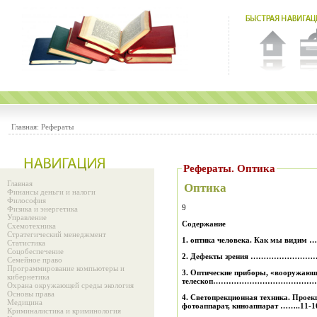
Главная:
Рефераты
Рефераты. Оптика
Главная
Оптика
Финансы деньги и налоги
Философия
9
Физика и энергетика
Управление
Содержание
Схемотехника
Стратегический менеджмент
1.
оптика человека. Как мы в
Статистика
Соцобеспечение
2.
Д
ефекты зрения ………………
Семейное право
Программирование компьютеры и
3.
Оптические приборы, «вооружающи
кибернетика
телескоп…………………………………
Охрана окружающей среды экология
Основы права
4.
Светопрекционная техника. Проек
Медицина
фотоаппарат, киноаппарат ……..11-1
Криминалистика и криминология