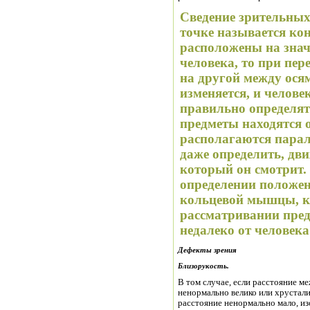
Сведение зрительных
точке называется ко
расположены на знач
человека, то при пере воде глаз с одног
на другой между ося
изменяется, и челове
правильно определят
предметы находятся о
располагаются парал
даже определить, дви
который он смотрит.
определении положен
кольцевой мышцы, к
рассматривании пре
недалеко от человека
Дефекты зрения
Близорукость.
В том случае, если расстояние м
ненормально велико или хрусталик
расстояние ненормально мало, и