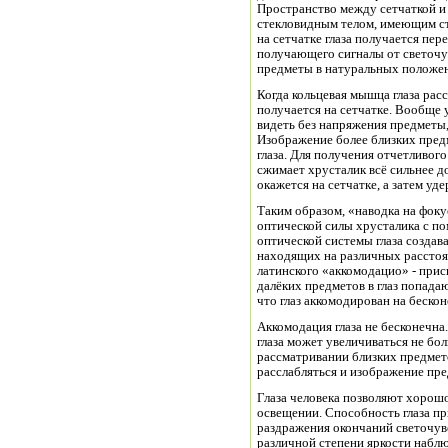
Пространство между сетчаткой и
стекловидным телом, имеющим ст
на сетчатке глаза получается пер
получающего сигналы от светочув
предметы в натуральных положе
Когда кольцевая мышца глаза рас
получается на сетчатке. Вообще у
видеть без напряжения предметы,
Изображение более близких предм
глаза. Для получения отчетливог
сжимает хрусталик всё сильнее до тех пор, пока изображение предмета не
окажется на сетчатке, а затем уд
Таким образом, «наводка на фоку
оптической силы хрусталика с 
оптической системы глаза создав
находящих на различных расстоян
латинского «аккомодацио» - при
далёких предметов в глаз попадаю
что глаз аккомодирован на бескон
Аккомодация глаза не бесконечн
глаза может увеличиваться не бо
рассматривании близких предмето
расслабляться и изображение пре
Глаза человека позволяют хорошо
освещении. Способность глаза пр
раздражения окончаний светочувст
различной степени яркости набл