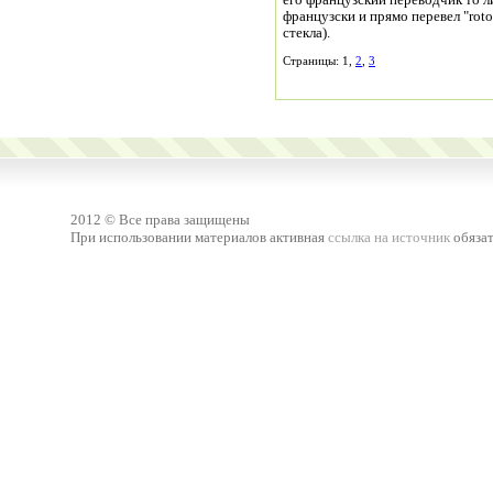
его французский переводчик то ли
французски и прямо перевел "roton
стекла).
Страницы: 1,
2
,
3
2012 © Все права защищены
При использовании материалов активная
ссылка на источник
обязат