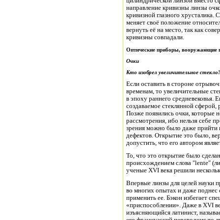
цилиндрической линзой вместо сф
направление кривизны линзы очк
кривизной глазного хрусталика. С
меняет своё положение относител
вернуть её на место, так как со
кривизны совпадали.
Оптические приборы, вооружающие г
Очки
Кто изобрел увеличительное стекло
Если оставить в стороне отрыво
временам, то увеличительные сте
в эпоху раннего средневековья. 
создаваемое стеклянной сферой, 
Позже появились очки, которые н
рассмотрения, ибо нельзя себе п
зрения можно было даже прийти 
дефектов. Открытие это было, ве
допустить, что его автором являет
То, что это открытие было сдел
происхождением слова "lente" (лин
ученые XVI века решили нескольк
Впервые линзы для целей науки п
во многих опытах и даже поднес 
применить ее. Бэкон избегает спе
«приспособлении». Даже в XVI в
изъясняющийся латинист, называет