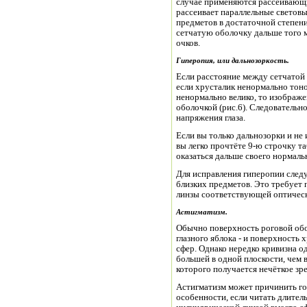
случае применяются рассеивающие
рассеивает параллельные светов
предметов в достаточной степени
сетчатую оболочку дальше того м
очков.
Гиперопия, или дальнозоркость
.
Если расстояние между сетчатой
если хрусталик ненормально тоно
ненормально велико, то изображе
оболочкой (рис.6). Следовательн
напряжения глаза.
Если вы только дальнозорки и не 
вы легко прочтёте 9-ю строчку т
оказаться дальше своего нормаль
Для исправления гиперопии след
близких предметов. Это требует
линзы соответствующей оптичес
Астигматизм.
Обычно поверхность роговой обо
глазного яблока - и поверхность
сфер. Однако нередко кривизна о
большей в одной плоскости, чем в 
которого получается нечёткое зр
Астигматизм может причинить гол
особенности, если читать длител