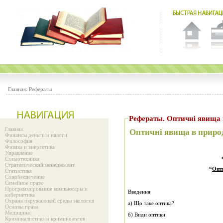
Главная:
Рефераты
Рефераты. Оптичні явища 
Главная
Оптичні явища в приро
Финансы деньги и налоги
Философия
Физика и энергетика
Управление
Схемотехника
Стратегический менеджмент
“
Опт
Статистика
Соцобеспечение
Семейное право
Программирование компьютеры и
Введення
кибернетика
Охрана окружающей среды экология
а) Що таке оптика?
Основы права
Медицина
б) Види оптики
Криминалистика и криминология