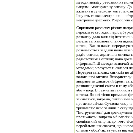
методи аналізу речовини на моле
напрям - молекулярну оптику. До 
вживана в сучасному матеріалозна
Існують також електронна і нейт
нейтронне дзеркало. Розроблені 
Сприяючи розвитку різних напрямі
переживає сьогодні період бурх
розвитку дало винахід інтенсивни
результаті хвильова оптика підня
оптиці. Важко навіть перерахуват
розвиваються завдяки появі лазері
радіо-оптика, адаптивна оптика т
радіотехніки і оптики; вона досл
інформації. Ці методи зазвичай 
методами; в результаті склався н
Передача світлових сигналів по 
волоконної оптики. Використовую
виправляти хвильовий фронт світ
розповсюдженні світла в тому аб
або у воді. В результаті виникла 
оптика. До неї тісно примикає ф
займається, зокрема, питаннями е
променю світла. Сучасна лазерна 
тривалістю всього лише в секунд
“інструментом” для дослідження ц
протікають і зокрема в біологічн
спеціальний напрям, до якого тіс
перебільшення сказати, що широк
оптики - обов'язкова умова науко