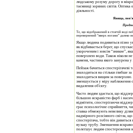
людському розуму дорогу в мікро
таємниці зоряних світів. Оптика 
діяльності.
Явища, пов'я
Предме
Те, що відображений в стоячій воді пей
перевернений “вверх ногами” далеко не
Якщо людина подивиться пізно уве
як відбивається берег, що спуска
укороченим і зовсім “зникне”, як
поверхнею води. Також ніколи не
каменя, частина якого занурена у 
Пейзаж бачиться спостерігачеві т
знаходиться на стільки глибше за
знаходиться вищим за поверхню. 
зменшується у міру наближення ок
видалення об'єкту.
Часто людям здається, що віддзер
більшою яскравістю фарб і насич
відмітити, спостерігаючи віддзер
грає психологічне сприйняття, чи
ставка обмежують невелику ділян
надмірного розсіяного світла, що
спостерігача, тобто він дивиться
вузьку трубу. Зменшення яскравос
полегшує людям спостереження неб