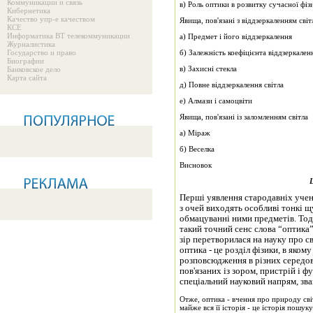
Коммуникации и связь
в) Роль оптики в розвитку сучасної фіз
Кибернетика
Качество упр-е качеством
Явища, пов'язані з віддзеркаленням світ
КСЕ
Информатика ВТ телекоммуникации
а) Предмет і його віддзеркалення
Журналистика
Государство и право
б) Залежність коефіцієнта віддзеркаленн
Биографии
в) Захисні стекла
Банковское дело
Карта сайта
д) Повне віддзеркалення світла
е) Алмази і самоцвіти
Явища, пов'язані із заломленням світла
а) Міраж
б) Веселка
Висновок
Перші уявлення стародавніх учен
з очей виходять особливі тонкі щ
обмацуванні ними предметів. Тоді
такий точний сенс слова “оптика”
зір перетворилася на науку про св
оптика - це розділ фізики, в яком
розповсюдження в різних середов
пов'язаних із зором, пристрій і ф
спеціальний науковий напрям, зв
Отже, оптика - вчення про природу світ
майже вся її історія - це історія пошуку