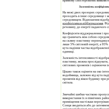
прямому спостереженні виявляєть
Залежність коефіцієнта 
На межі двох прозорих середовищ
проходить в інше середовище і з
середовищем. Відношення відобр
коефіцієнтом віддзеркалення
. Ві
речовину, до енергії падаючого 
Коефіцієнти віддзеркалення і пр
що граничать між собою середовищ
на скляну пластинку перпендикул
лише 5% світловій енергії, а 95%
кута падіння частка відображеної 
одиниці.
Залежність інтенсивності відобр
пластинку, можна прослідкувати,
світлових променів і оцінюючи ін
Цікаво також оцінити на око інте
водоймища, залежно від кута пад
променів від вікон будинку при рі
світила.
Звичайні шибки частково пропуск
використання їх в північних район
приміщення настільки перегріваю
Сонця зводиться або до затемнен