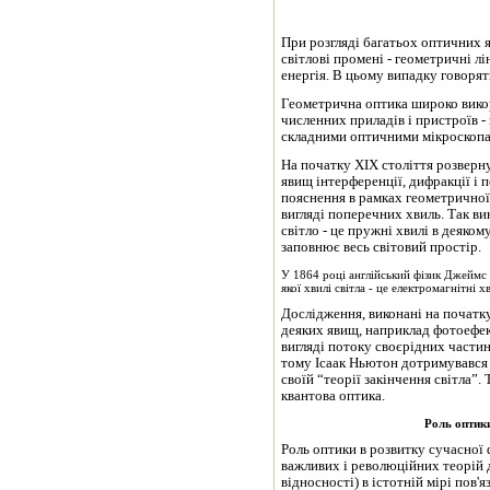
При розгляді багатьох оптичних
світлові промені - геометричні л
енергія. В цьому випадку говоря
Геометрична оптика широко викори
численних приладів і пристроїв -
складними оптичними мікроскопа
На початку XIX століття розверн
явищ інтерференції, дифракції і п
пояснення в рамках геометричної 
вигляді поперечних хвиль. Так в
світло - це пружні хвилі в деякому середовищі (світовому ефірі), яке ніби то
заповнює весь світовий простір.
У 1864 році англійський фізик Джеймс 
якої хвилі світла - це електромагнітні 
Дослідження, виконані на початку
деяких явищ, наприклад фотоефек
вигляді потоку своєрідних частин
тому Ісаак Ньютон дотримувався 
своїй “теорії закінчення світла”.
квантова оптика.
Роль оптики
Роль оптики в розвитку сучасної
важливих і революційних теорій д
відносності) в істотній мірі пов