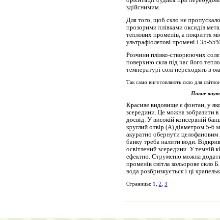
орієнтації будівлі при перебудові.
здійснимим.
Для того, щоб скло не пропускал
прозорими плівками оксидів метал
теплових променів, а покриття мі
ультрафіолетові промені і 35-55
Розчини плівко-створюючих солей
поверхню скла під час його тепл
температурі солі переходять в ок
Так само виготовляють скло для світло
Повне внут
Красиве видовище є фонтан, у як
зсередини. Це можна зобразити в
досвід. У високій консервній банц
круглий отвір (А) діаметром 5-6
акуратно обернути целофановим п
банку треба налити води. Відкри
освітлений зсередини. У темній кі
ефектно. Струменю можна додати
променів світла кольорове скло Б
вода розбризкується і ці крапельк
Страницы: 1,
2
,
3