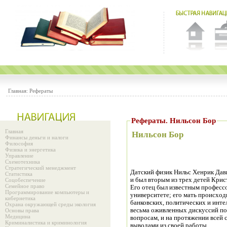
Главная:
Рефераты
Рефераты. Нильсон Бор
Главная
Нильсон Бор
Финансы деньги и налоги
Философия
Физика и энергетика
Управление
Схемотехника
Стратегический менеджмент
Датский физик Нильс Хенрик Дави
Статистика
и был вторым из трех детей Крист
Соцобеспечение
Семейное право
Его отец был известным професс
Программирование компьютеры и
университете; его мать происход
кибернетика
банковских, политических и инте
Охрана окружающей среды экология
весьма оживленных дискуссий п
Основы права
Медицина
вопросам, и на протяжении всей
Криминалистика и криминология
выводами из своей работы.