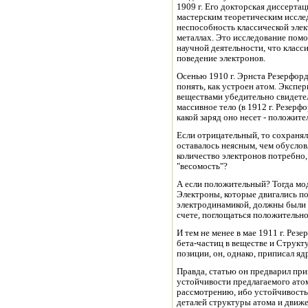
1909 г. Его докторская диссертац
мастерским теоретическим иссле
неспособность классической эле
металлах. Это исследование помо
научной деятельности, что класс
поведение электронов.
Осенью 1910 г. Эрнста Резерфор
понять, как устроен атом. Эксп
веществами убедительно свидетел
массивное тело (в 1912 г. Резерф
какой заряд оно несет - положит
Если отрицательный, то сохраня
оставалось неясным, чем обуслов
количество электронов потребно
"весомость"?
А если положительный? Тогда мод
Электроны, которые двигались по
электродинамикой, должны были 
счете, поглощаться положительн
И тем не менее в мае 1911 г. Рез
бета-частиц в веществе и Структ
позиции, он, однако, приписал ядр
Правда, статью он предварил пр
устойчивости предлагаемого атом
рассмотрению, ибо устойчивость 
деталей структуры атома и движ