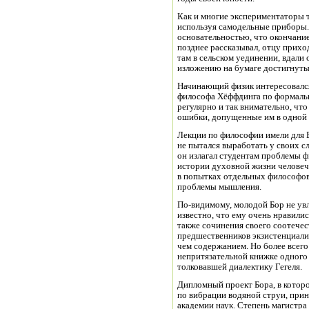
Как и многие экспериментаторы 
используя самодельные приборы.
основательностью, что окончание
позднее рассказывал, отцу прихо
там в сельском уединении, вдали 
изложению на бумаге достигнутых
Начинающий физик интересовался
философа Хёффдинга по формальн
регулярно и так внимательно, чт
ошибки, допущенные им в одной 
Лекции по философии имели для 
не пытался выработать у своих 
он излагал студентам проблемы ф
истории духовной жизни человече
в попытках отдельных философов
проблемы мышления.
По-видимому, молодой Бор не увл
известно, что ему очень нравили
также сочинения своего соотечес
предшественников экзистенциали
чем содержанием. Но более всег
непритязательной книжке одного
толковавшей диалектику Гегеля.
Дипломный проект Бора, в котор
по вибрации водяной струи, прин
академии наук. Степень магистра