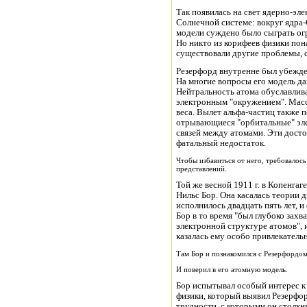
Так появилась на свет ядерно-эл
Солнечной системе: вокруг ядра
модели суждено было сыграть ог
Но никто из корифеев физики пона
существовали другие проблемы, 
Резерфорд внутренне был убежден
На многие вопросы его модель да
Нейтральность атома обуславлив
электронным "окружением". Масс
веса. Вылет альфа-частиц также 
отрывающиеся "орбитальные" эле
связей между атомами. Эти дост
фатальный недостаток.
Чтобы избавиться от него, требовалос
представлений.
Той же весной 1911 г. в Копенга
Нильс Бор. Она касалась теории 
исполнилось двадцать пять лет, и
Бор в то время "был глубоко за
электронной структуре атомов",
казалась ему особо привлекатель
Там Бор и познакомился с Резерфордом.
И поверил в его атомную модель.
Бор испытывал особый интерес к
физики, который выявил Резерфор
трудности, с которыми он столкн