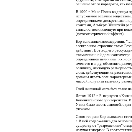
решение этого парадокса, как пол
В 1900 г. Макс Планк выдвинул п
испускаемое горячим веществом,
определенными дискретными порц
квантами, Альберт Эйнштейн ра
эмиссию, возникающую при погл
(фотоэлектрический эффект).
Бор вспоминал впоследствии: "…в
электронное строение атома Рез
действия". Вот ход его рассужде
стомиллионной доли сантиметра.
определенной величины; их носит
имея это в виду, объяснить разм
величину, имеющую размерность 
силы, действующие на расстоянии
должны играть роль характерные
массой получить величину разме
Такой константой могла быть только по
Летом 1912 г. Б. вернулся в Копе
Копенгагенского университета. В
У них было шесть сыновей, один 
физиком
Свою теорию Бор изложил в стать
г. В ней содержались два основн
существуют "разрешенные" стаци
излучает энергии. В соответствии