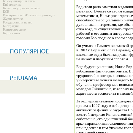
Коммуникации и связь
Кибернетика
Родители рано заметили выдающи
Качество упр-е качеством
развитию. Вместе со своим млад
КСЕ
Информатика ВТ телекоммуникации
математиком, Нильс рос в чрезвы
Журналистика
способностей социальном и научн
Государство и право
духовными интересами, где обыч
Биографии
отца вряд ли существовало строг
Банковское дело
Карта сайта
работой и его живым интересом к
говорил Бор позднее о своем род
Он учился в Гаммельхольмской гр
в 1903 г. Бор и его брат Гаральд
школьные годы были заядлыми фу
на лыжах и парусным спортом.
Еще будучи учеником, Нильс Бор
небольшие физические опыты. В 
трудностей, о которых вспоминал
университете успехи молодого Бо
обучения профессор мог использо
молодом Эйнштейне, которому по
ждать места ассистента в высшей
За экспериментальное исследова
провел в 1907 году в лаборатории
английского физика и лауреата Н
золотой медалью Копенгагенской 
собственно, его единственной б
ярко выраженными склонностями 
принадлежал к тем физикам-теоре
годы своей юности.