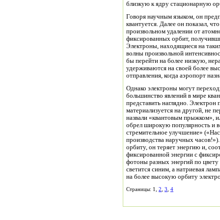
близкую к ядру стационарную орб
Говоря научным языком, он пред
квантуется. Далее он показал, чт
произвольном удалении от атомно
фиксированных орбит, получивш
Электроны, находящиеся на таких
волны произвольной интенсивност
бы перейти на более низкую, не
удерживаются на своей более выс
отправления, когда аэропорт наз
Однако электроны могут переход
большинство явлений в мире кван
представить наглядно. Электрон 
материализуется на другой, не п
назвали «квантовым прыжком», и
обрел широкую популярность и во
стремительное улучшение» («Нас
производства наручных часов!»).
орбиту, он теряет энергию и, соо
фиксированной энергии с фиксир
фотоны разных энергий по цвету 
светится синим, а натриевая лам
на более высокую орбиту электро
Страницы: 1,
2
,
3
,
4