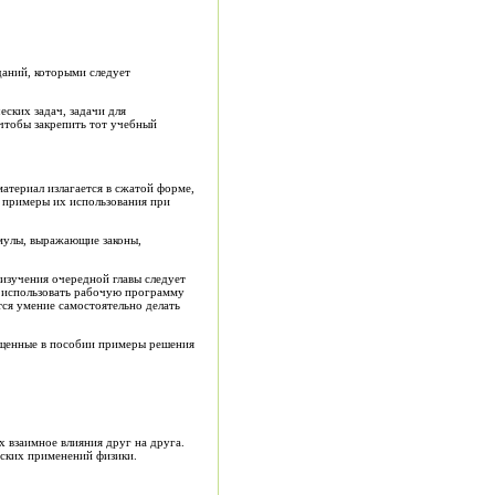
даний, которыми следует
ских задач, задачи для
 чтобы закрепить тот учебный
атериал излагается в сжатой форме,
и примеры их использования при
рмулы, выражающие законы,
изучения очередной главы следует
о использовать рабочую программу
тся умение самостоятельно делать
мещенные в пособии примеры решения
х взаимное влияния друг на друга.
еских применений физики.