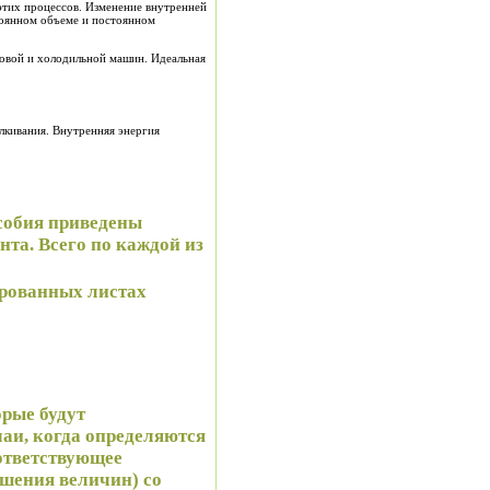
этих процессов. Изменение внутренней
стоянном объеме и постоянном
алкивания. Внутренняя энергия
особия приведены
нта. Всего по каждой из
юрованных листах
орые будут
чаи, когда определяются
оответствующее