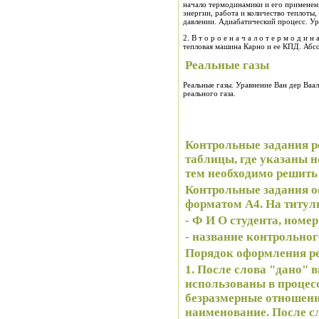
начало термодинамики и его применен
энергии, работа и количество теплоты
давлении. Адиабатический процесс. Ур
2. В т о р о е н а ч а л о т е р м о д и н а м и к и. Энтропия. Круговые, обратимые и необратимые процессы. Принцип действия тепловой и холодильной машин. Идеальная
тепловая машина Карно и ее КПД. Абс
Реальные газы
Реальные газы. Уравнение Ван дер Ваа
реального газа.
Контрольные задания р
таблицы, где указаны н
тем необходимо решить 
Контрольные задания о
форматом А4. На титул
- Ф И О студента, 
- название контрольног
Порядок оформления р
1. После слова "дано" 
использованы в процесс
безразмерные отношения
наименование. После слова "найти" выписать все искомые ве