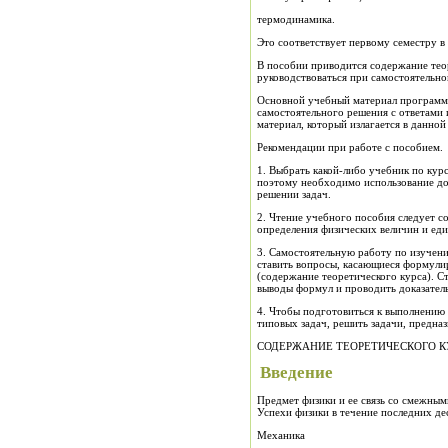
термодинамика.
Это соответствует первому семестру в
В пособии приводится содержание тео
руководствоваться при самостоятельно
Основной учебный материал программы 
самостоятельного решения с ответами 
материал, который излагается в данной 
Рекомендации при работе с пособием.
1. Выбрать какой-либо учебник по кур
поэтому необходимо использование доп
решении задач.
2. Чтение учебного пособия следует с
определения физических величин и еди
3. Самостоятельную работу по изучени
ставить вопросы, касающиеся формулир
(содержание теоретического курса). С
выводы формул и проводить доказатель
4. Чтобы подготовиться к выполнению
типовых задач, решить задачи, предна
СОДЕРЖАНИЕ ТЕОРЕТИЧЕСКОГО К
Введение
Предмет физики и ее связь со смежным
Успехи физики в течение последних де
Механика