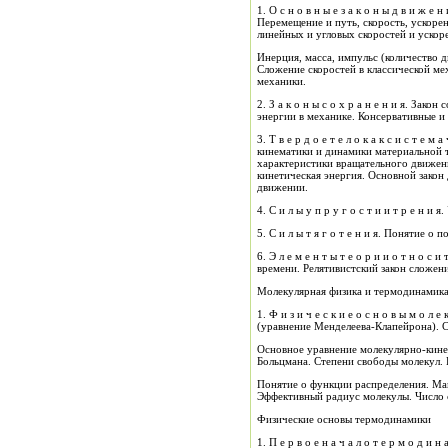
1. О с н о в н ы е з а к о н ы д в и ж е н и я. Механическое движение. Системы отсчета и системы координат. Понятие материальной точки. Движение материальной точки.
Перемещение и путь, скорость, ускоре
линейных и угловых скоростей и ускор
Инерция, масса, импульс (количество 
Сложение скоростей в классической м
механики.
2. З а к о н ы с о х р а н е н и я. Закон сохранения импульса. Работа и мощность. Работа переменной силы. Кинетическая и потенциальная энергии. Закон сохранения
энергии в механике. Консервативные и
3. Т в е р д о е т е л о к а к с и с т е м а ч а с т и ц. Понятие абсолютно твердого тела. Поступательное и вращательное движения твердого тела. Применимость законов
кинематики и динамики материальной т
характеристики вращательного движени
кинетическая энергия. Основной закон
движении.
4. С и л ы у 
5. С и л ы т я г о т е н и я.
6. Э л е м е н т ы т е о р и и о т н о с и т е л ь н о с т и. Постулаты теории относительности. Преобразования Лоренца. Релятивистское изменение длин и промежутков
времени. Релятивистский закон сложени
Молекулярная физика и термодинамик
1. Ф и з и ч е с к и е о с н о в ы м о л е к у л я р н о - к и н е т и ч е с к о й т е о р и и. Понятие о реальном и идеальном газах. Уравнение состояния идеального газа
(уравнение Менделеева-Клапейрона). С
Основное уравнение молекулярно-кинет
Больцмана. Степени свободы молекул. 
Понятие о функции распределения. Мак
Эффективный радиус молекулы. Число 
Физические основы термодинамики
1. П е р в о е н а ч а л о т е р м о д и н а м и к и. Внутренняя энергия системы как функция состояния. Количество теплоты. Эквивалентность теплоты и работы. Первое