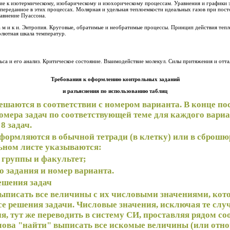
ие к изотермическому, изобарическому и изохорическому процессам. Уравнения и графики 
, переданное в этих процессах. Молярная и удельная теплоемкости идеальных газов при по
авнение Пуассона.
олютная шкала температур.
льса и его анализ. Критическое состояние. Взаимодействие молекул. Силы притяжения и отт
Требования к оформлению контрольных заданий
и разъ
яснения по использованию таблиц
ешаются в соответствии с номером варианта. В конце п
омера задач по соответствующей теме для каждого вариа
8 задач.
формляются в обычной тетради (в клетку) или в сброш
ьном листе указываются:
номер группы и факультет;
о задания и номер варианта.
ешения задач
выписать все величины с их числовыми значениями, кот
е решения задачи. Числовые значения, исключая те слу
, тут же переводить в систему СИ, проставляя рядом с
личины (или отношения величин) со