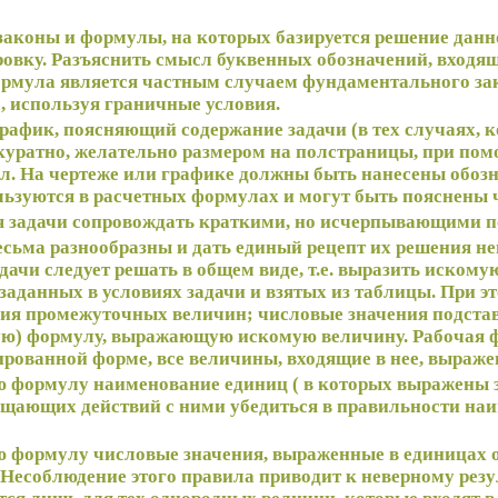
 законы и формулы, на которых базируется решение данн
овку. Разъяснить смысл буквенных обозначений, входя
ормула является частным случаем фундаментального зак
а, используя граничные условия.
график, поясняющий содержание задачи (в тех случаях, к
куратно, желательно размером на полстраницы, при по
ал. На чертеже или графике должны быть нанесены обоз
льзуются в расчетных формулах и могут быть пояснены 
я задачи сопровождать краткими, но исчерпывающими 
есьма разнообразны и дать единый рецепт их решения н
дачи следует решать в общем виде, т.е. выразить иском
заданных в условиях задачи и взятых из таблицы. При эт
ия промежуточных величин; числовые значения подстав
ую) формулу, выражающую искомую величину. Рабочая 
ированной форме, все величины, входящие в нее, выраже
ую формулу наименование единиц ( в которых выражены
рощающих действий с ними убедиться в правильности н
ую формулу числовые значения, выраженные в единицах 
. Несоблюдение этого правила приводит к неверному рез