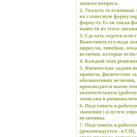
знаком вопроса.
2. Указать те основные
их словесную формулир
формулу. Если такая ф
вывести из этого закон
3. Сделать чертеж или 
Выполнить его надо ак
циркуля, линейки, лек
величин, которые испо
4. Каждый этап решени
5. Физические задачи в
правило, физические за
обозначениях величин, 
производятся вычислен
окончательную (рабоч
записана в рационализ
6. Подставить в рабоч
значения ) и путем уп
величины.
7. Подставить в рабоч
(рекомендуется - в СИ)