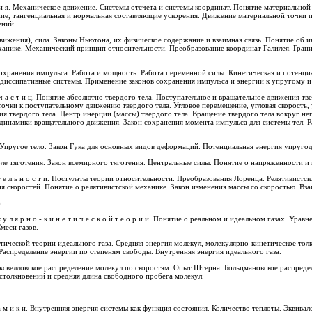
ние, тангенциальная и нормальная составляющие ускорения. Движение материальной точки 
ений.
движения), сила. Законы Ньютона, их физическое содержание и взаимная связь. Понятие об 
еханике. Механический принцип относительности. Преобразование координат Галилея. Гран
 диссипативные системы. Применение законов сохранения импульса и энергии к упругому 
очки к поступательному движению твердого тела. Угловое перемещение, угловая скорость, 
я твердого тела. Центр инерции (массы) твердого тела. Вращение твердого тела вокруг н
 динамики вращательного движения. Закон сохранения момента импульса для системы тел. 
п р у г о с т и и т р е н и я. Упругое тело. Закон Гука для основных видов деформаций. Потенциальная энерги
 Понятие о поле тяготения. Закон всемирного тяготения. Центральные силы. Понятие о напряженност
я скоростей. Понятие о релятивистской механике. Закон изменения массы со скоростью. Вза
а
меси газов.
ической теории идеального газа. Средняя энергия молекул, молекулярно-кинетическое тол
Распределение энергии по степеням свободы. Внутренняя энергия идеального газа.
свелловское распределение молекул по скоростям. Опыт Штерна. Больцмановское распредел
столкновений и средняя длина свободного пробега молекул.