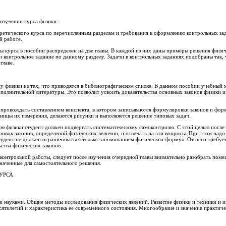
 изучении курса физики.
ретического курса по перечисленным разделам и требования к оформлению контрольных за
й работе.
курса в пособии распределен на две главы. В каждой из них даны примеры решения физиче
и контрольное задание по данному разделу. Задачи в контрольных заданиях подобраны так,
главе.
су физики из тех, что приводятся в библиографическом списке. В данном пособии учебный м
олнительной литературы. Это позволит усвоить доказательства основных законов физики 
опровождать составлением конспекта, в котором записываются формулировки законов и фо
ницы их измерения, делаются рисунки и выполняется решение типовых задач.
ю физики студент должен подвергать систематическому самоконтролю. С этой целью после 
овок законов, определений физических величин, и отвечать на эти вопросы. При этом над
тудент не должен ограничиваться только запоминанием физических формул. От него требуе
ства физических законов.
 контрольной работы, следует после изучения очередной главы внимательно разобрать по
значенные для самостоятельного решения.
УРСА
и науками. Общие методы исследования физических явлений. Развитие физики и техники и и
сятилетий и характеристика ее современного состояния. Многообразие и значение практич