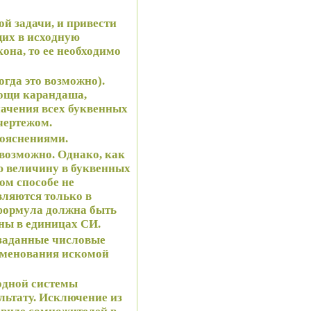
ой задачи, и привести
щих в исходную
она, то ее необходимо
огда это возможно).
мощи карандаша,
начения всех буквенных
чертежом.
пояснениями.
евозможно. Однако, как
ую величину в буквенных
ом способе не
ляются только в
формула должна быть
ны в единицах СИ.
 заданные числовые
аименования искомой
одной системы
ультату. Исключение из