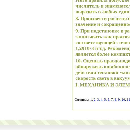
этого правила допускае
числитель и знаменате
выразить в любых едини
8. Произвести расчеты 
значение и сокращенно
9. При подстановке в 
записывать как произве
соответствующей степен
1,2910-3 и т.д. Рекоме
является более компакт
10. Оценить правдоподо
обнаружить ошибочност
действия тепловой маш
скорость света в вакуум
I
. МЕХАНИКА И ЭЛ
Страницы: 1,
2
,
3
,
4
,
5
,
6
,
7
,
8
,
9
,
10
,
1