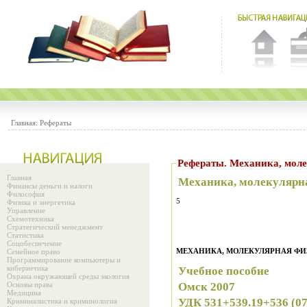
Главная:
Рефераты
Рефераты. Механика, мол
Главная
Механика, молекулярн
Финансы деньги и налоги
Философия
5
Физика и энергетика
Управление
Схемотехника
Стратегический менеджмент
Статистика
Соцобеспечение
МЕХАНИКА, МОЛЕКУЛЯРНАЯ Ф
Семейное право
Программирование компьютеры и
кибернетика
Учебное пособие
Охрана окружающей среды экология
Основы права
Омск 2007
Медицина
УДК 531+539.19+536 (0
Криминалистика и криминология