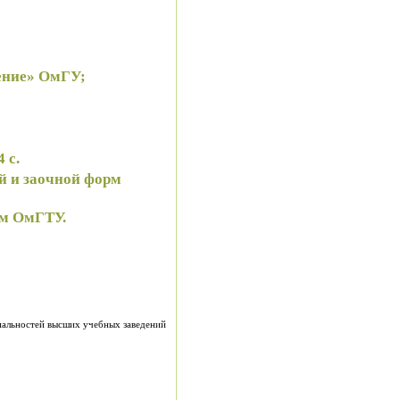
дение» ОмГУ;
3. 74 с.
й и заочной форм
ом ОмГТУ.
иальностей высших учебных заведений