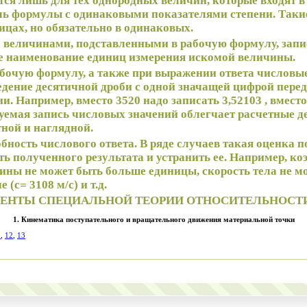
тся лишь для тех однородных величин, которые входят в
ль формулы с одинаковыми показателями степени. Так
цах, но обязательно в одинаковых.
с величинами, подставленными в рабочую формулу, запис
е наименование единиц измерения искомой величины.
рабочую формулу, а также при выражении ответа числовы
дение десятичной дроби с одной значащей цифрой перед 
и. Например, вместо 3520 надо записать 3,52103 , вместо
ндуемая запись числовых значений облегчает расчетные д
ной и наглядной.
бность числового ответа. В ряде случаев такая оценка 
ь полученного результата и устранить ее. Например, к
ины не может быть больше единицы, скорость тела не м
е (с
=
3108 м/с) и т.д.
ЕМЕНТЫ СПЕЦИАЛЬНОЙ ТЕОРИИ ОТНОСИТЕЛЬНОСТ
1. Кинематика поступательного и вращательного движения материальной точки
1
,
12
,
13