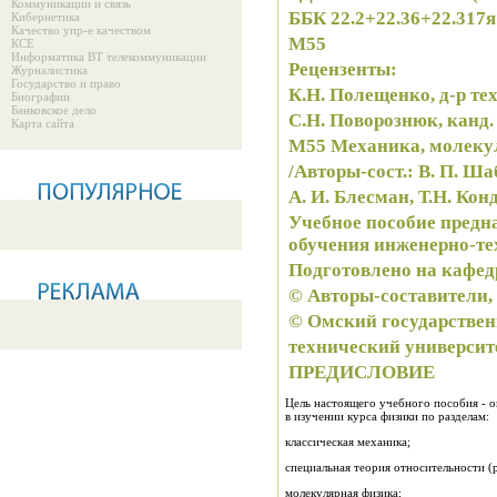
Коммуникации и связь
ББК 22.2+22.36+22.317
Кибернетика
Качество упр-е качеством
М55
КСЕ
Информатика ВТ телекоммуникации
Рецензенты:
Журналистика
Государство и право
К.Н. Полещенко, д-р т
Биографии
Банковское дело
С.Н. Поворознюк, канд. 
Карта сайта
М55 Механика, молекул
/Авторы-сост.: В. П. Ша
Учебное пособие предн
обучения инженерно-те
Подготовлено на кафед
© Авторы-составители,
© Омский государстве
технический университе
ПРЕДИСЛОВИЕ
Цель настоящего учебного пособия - 
в изучении курса физики по разделам:
классическая механика;
специальная теория относительности (
молекулярная физика;