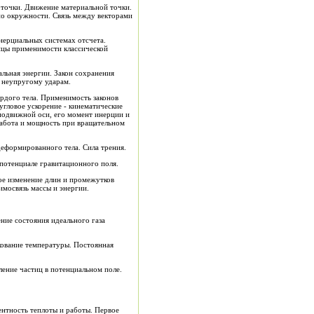
по окружности. Связь между векторами
инерциальных системах отсчета.
ицы применимости классической
и неупругому ударам.
угловое ускорение - кинематические
еподвижной оси, его момент инерции и
Работа и мощность при вращательном
я упругодеформированного тела. Сила трения.
и и потенциале гравитационного поля.
имосвязь массы и энергии.
кование температуры. Постоянная
ение частиц в потенциальном поле.