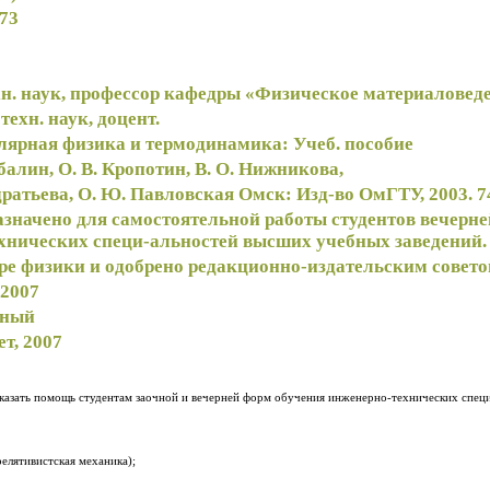
я73
ехн. наук, профессор кафедры «Физическое материалове
техн. наук, доцент.
ярная физика и термодинамика: Учеб. пособие
балин, О. В. Кропотин, В. О. Нижникова,
А. И. Блесман, Т.Н. Кондратьева, О. Ю. Павловская Омск: Изд-во ОмГТУ, 200
азначено для самостоятельной работы студентов вечерне
хнических специ-альностей высших учебных заведений.
ре физики и одобрено редакционно-издательским совет
 2007
нный
т, 2007
оказать помощь студентам заочной и вечерней форм обучения инженерно-технических спец
релятивистская механика);