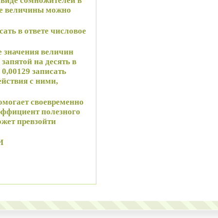
 виде сомножителей в
ие величины можно
ать в ответе числовое
е значения величин
запятой на десять в
 0,00129 записать
ействия с ними,
помогает своевременно
оэффициент полезного
ожет превзойти
И