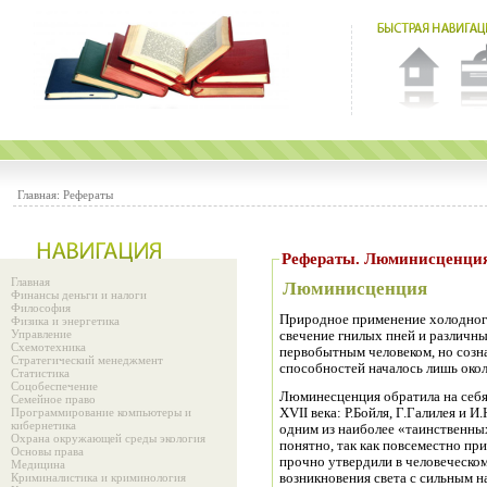
Главная:
Рефераты
Рефераты. Люминисценци
Главная
Люминисценция
Финансы деньги и налоги
Философия
Природное применение холодного
Физика и энергетика
Управление
свечение гнилых пней и различны
Схемотехника
первобытным человеком, но созна
Стратегический менеджмент
способностей началось лишь окол
Статистика
Соцобеспечение
Люминесценция обратила на себ
Семейное право
Программирование компьютеры и
XVII века: Р.Бойля, Г.Галилея и 
кибернетика
одним из наиболее «таинственны
Охрана окружающей среды экология
понятно, так как повсеместно пр
Основы права
прочно утвердили в человеческом
Медицина
Криминалистика и криминология
возникновения света с сильным н