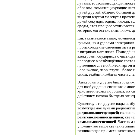
лучами, то люминесценция может 
образом, люминесцирующие част
лучей другой, обычно большей д
энергии внутри молекулы протек
долей секунды; однако иногда, 
среды, этот процесс затягивается
которых мы остановимся ниже, д
Как указывалось выше, люминесц
лучами, но и ударами электронов
происхождение свечения газа в 
в витринах магазинов. Приведён
электроны, соударяясь с частица
последнее в возбуждённое состо
применяются гелий, неон, аргон и
- оранжевое, пары ртути - белое 
синяя, зелёная и жёлтая части спе
Электроны и другие быстродвиж
для возбуждения свечения и мног
кристаллических порошков; их св
действием потока быстрых элект
Существуют и другие виды возбу
возбуждаемое лучами радиоактив
радиолюминесценцией;
свечение
рентгенолюминесценцией
; свеч
хемилюминесценцией
. Частным
упомянутое выше свечение живы
возникающее при механическом 