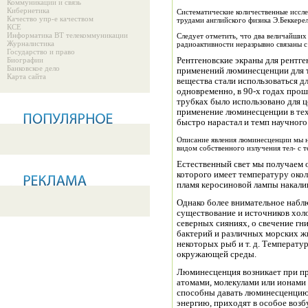
Коммуникации и связь
Кибернетика
Систематические количественные иссле
Качество упр-е качеством
трудами английского физика Э.Беккерел
КСЕ
Информатика ВТ телекоммуникации
Следует отметить, что два величайших 
Журналистика
радиоактивности неразрывно связаны 
Государство и право
Биографии
Рентгеновские экраны для рентг
Банковское дело
применений люминесценции для 
Карта сайта
вещества стали использоваться д
одновременно, в 90-х годах прошлого столетия, свечение газов в разрядных
трубках было использовано для ц
применение люминесценции в техн
быстро нарастал и темп научного
Описание явления люминесценции мы 
видом собственного излучения тел- с 
Естественный свет мы получаем о
которого имеет температуру окол
пламя керосиновой лампы накалив
Однако более внимательное наб
существование и источников хол
северных сияниях, о свечение гни
бактерий и различных морских животных: каракатиц, рачков
некоторых рыб и т. д. Температу
окружающей среды.
Люминесценция возникает при пр
атомами, молекулами или ионами 
способны давать люминесценцию.
энергию, приходят в особое возб