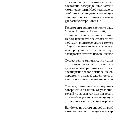
обычно очень незначительное, вр
состояние, возбуждённые частицы
люминесценции. Необходимую для возбуждения свечения энергию можно
сообщить частицами люминесцен
направить на него поток световы
ударами электронов и т. д.
Рассмотрим теперь свечение раск
большой тепловой энергией, кото
одной частицы к другой, а также
Небольшая часть электромагнитно
к области видимого света т может
общем, излучении тела возраста
температурах, которые можно до
электромагнитного излучения все
Существенно отметить, что темпе
огромного числа частиц, энергет
динамическом
равновесии
с элек
частицами: в любое мгновение ст
переходит в невозбуждённое сос
энергию и
Условия, в которых возбуждаютс
совершенно отличны от условий,
тела. В то время как при нагреван
при возбуждении люминесценции
остающиеся в окружении огромно
Наиболее простым способом воз
люминесцентного вещества ульт