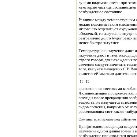
лучами видимого света; при это
некоторые частицы люминесцентн
возбуждённое состояние.
Различие между температурным 
можно пояснить таким мысленны
мгновенно отделить от окружаю
оболочкой, то излучение внутри е
безгранично долго будет резко из
менее быстро затухнет.
Температурное излучение дают и 
излучение дают и тела, находящи
строго говоря, для нахождения 
свечения следует вычитать темпе
того, как указал академик С.И.В
является её заметная длительност
-13 -15
сравнению со световыми колебаниями, име
Люминесценции продолжается, по крайней мере, 
секунды после прекращения возбу
вещества, не излучается мгновен
видов свечения, например от из
рассеивающих свет какого-нибуд
Свечение, возникающее под действием 
При фотолюминесценции вещество
излучение одной длины волны в 
возбуждение производится неви