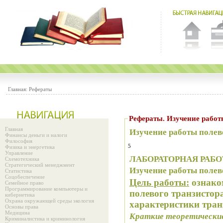
Главная:
Рефераты
Рефераты. Изучение работ
Главная
Изучение работы полев
Финансы деньги и налоги
Философия
5
Физика и энергетика
Управление
ЛАБОРАТОРНАЯ РАБО
Схемотехника
Стратегический менеджмент
Изучение работы полев
Статистика
Соцобеспечение
Цель работы:
ознако
Семейное право
Программирование компьютеры и
полевого транзистор
кибернетика
Охрана окружающей среды экология
характеристики тран
Основы права
Медицина
Краткие теоретические
Криминалистика и криминология