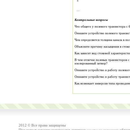
2
…
Контрольные вопросы
Что общего у полевого транзистора с
Опишите устройство полевого транзи
Чем определяется толщина канала в п
Объясните причину насыщения в стоков
Как зависит вид стоковой характеристи
В чем отличие полевых транзисторов с
изолированный затвор?
Опишите устройство и работу полевого
Опишите устройство и работу транзис
Как возникает инверсия типа проводим
2012 © Все права защищены
При использовании материалов активная
ссылка на источник
обязат