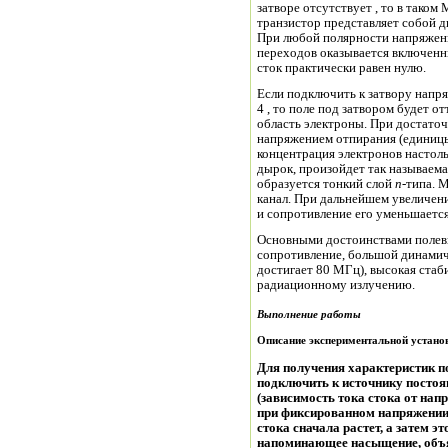
затворе отсутствует , то в таком
транзистор представляет собой 
переходов оказывается включенны
сток практически равен нулю.
Если подключить к затвору напряж
4 , то поле под затвором будет о
область электроны. При достато
напряжением отпирания (единицы
концентрация электронов настол
дырок, произойдет так называема
образуется тонкий слой
n
-
типа. 
канал. При дальнейшем увеличении возрастает концентрация электронов в к
и сопротивление его уменьшается
Основными достоинствами полевы
сопротивление, большой динамич
достигает 80 МГц), высокая стаб
радиационному излучению.
Выполнение работы
Описание экспериментальной устано
Для получения характеристик по
подключить к источнику постоя
(зависимость тока стока от на
при фиксированном напряжении 
стока сначала растет, а затем э
напоминающее насыщение, объясняется тем, что с у