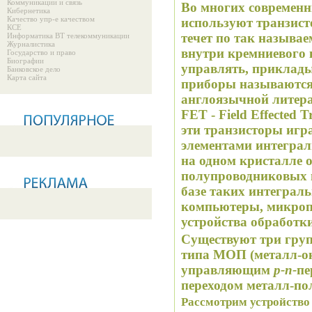
Коммуникации и связь
Во многих современн
Кибернетика
Качество упр-е качеством
используют транзист
КСЕ
течет по так называ
Информатика ВТ телекоммуникации
Журналистика
внутри кремниевого 
Государство и право
Биографии
управлять, приклады
Банковское дело
Карта сайта
приборы называются
англоязычной литер
FET - Field Effected 
эти транзисторы играют 
элементами интеграл
на одном кристалле 
полупроводниковых п
базе таких интеграл
компьютеры, микроп
устройства обработки
Существуют три группы полевых транзи
типа МОП (металл-ок
управляющим
p
-
n
-
пе
переходом металл-по
Рассмотрим устройство 