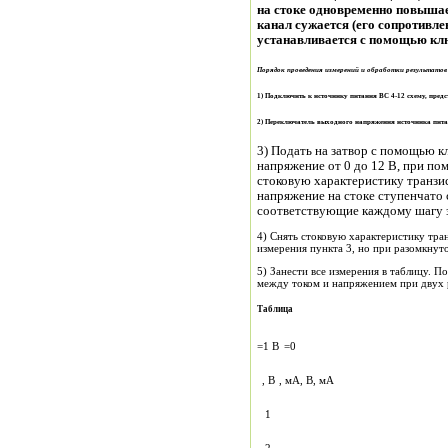
на стоке одновременно повыша
канал сужается (его сопротивление возрастает). Напряжение на 
устанавливается с помощью кл
Порядок проведения измерений и обработки результатов
1) Подключить к источнику питания ВС 4-12 схему, предс
2) Переключатель выходного напряжения источника пита
3) Подать на затвор с помощью к
напряжение от 0 до 12 В, при п
стоковую характеристику транзи
напряжение на стоке ступенчато 
соответствующие каждому шагу з
4) Снять стоковую характеристику транзистора пр
измерения пункта 3, но при разомкнут
5) Занести все измерения в таблицу. По
между током и напряжением при двух 
Таблица
=1 В
=0
, В
, мА
, В
, мА
1