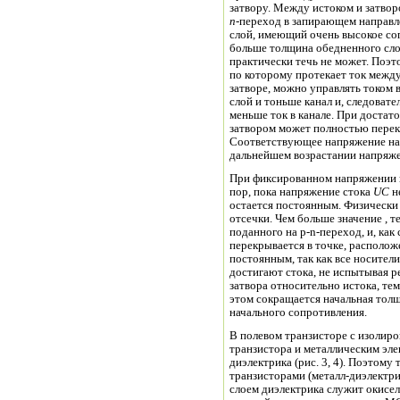
затвору. Между истоком и затво
n
-
переход в запирающем направл
слой, имеющий очень высокое со
больше толщина обедненного слоя
практически течь не может. Поэтому увеличение соотв
по которому протекает ток между истоком и с
затворе, можно управлять током в канале. Чем больше , тем т
слой и тоньше канал и, следовате
меньше ток в канале. При достаточно большо
затвором может полностью перекры
Соответствующее напряжение называется напряжением отсечки. При
дальнейшем возрастании напряжен
При фиксированном напряжении 
пор, пока напряжение стока
U
C
н
остается постоянным. Физически 
отсечки. Чем больше значение , 
поданного на p-n-переход, и, как 
перекрывается в точке, располож
постоянным, так как все носител
достигают стока, не испытывая 
затвора относительно истока, те
этом сокращается начальная толщ
начального сопротивления.
В полевом транзисторе с изолир
транзистора и металлическим эле
диэлектрика (рис. 3, 4). Поэтом
транзисторами (металл-диэлектрик-полупроводник). Часто в МДП-транзисторе
слоем диэлектрика служит окисел