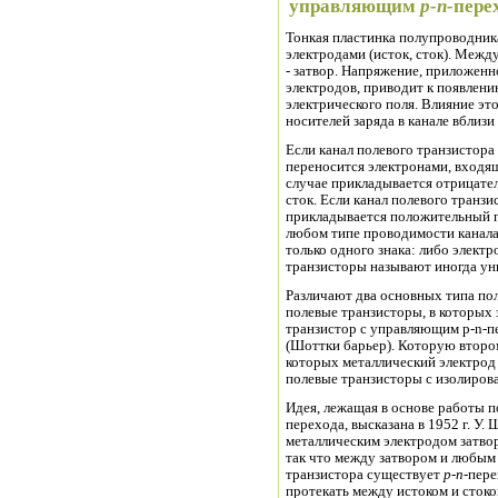
управляющим
p
-
n
-
перех
Тонкая пластинка полупроводник
электродами (исток, сток). Межд
- затвор. Напряжение, приложен
электродов, приводит к появлени
электрического поля. Влияние эт
носителей заряда в канале вблизи
Если канал полевого транзистора
переносится электронами, входящи
случае прикладывается отрицател
сток. Если канал полевого транз
прикладывается положительный по
любом типе проводимости канала 
только одного знака: либо элект
транз
Различают два основных типа по
транзистор с управляющим p-n-п
(Шоттки барьер). Которую второ
которых металлический электрод з
полевые транзисторы с изолиров
Идея, лежащая в основе работы п
перехода, высказана в 1952 г. У. 
металлическим электродом затво
так что между затвором и любым 
транзистора существует
p
-
n
-
пере
протекать между истоком и стоком, зависит от напряжени