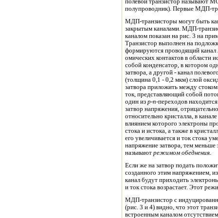
полевой транзистор называют МО
полупроводник). Первые МДП-тра
МДП-транзисторы могут быть как
закрытым каналами. МДП-транзи
каналом показан на рис. 3 на пр
Транзистор выполнен на подлож
формируются проводящий канал
омических контактов в области ис
собой конденсатор, в котором од
затвора, а другой - канал полево
(толщина 0,1 - 0,2 мкм) слой окс
затвора приложить между стоком 
ток, представляющий собой поток 
один из
p
-
n
-
переходов находится
затвор напряжения, отрицательног
относительно кристалла, в канале
влиянием которого электроны пр
стока и истока, а также в криста
его увеличивается и ток стока у
напряжение затвора, тем меньше 
называют
режимом обеднения
.
Если же на затвор подать положи
созданного этим напряжением, из областе
канал будут приходить электроны
и ток стока возрастает. Этот ре
МДП-транзистор с индуцированны
(рис. 3 и 4) видно, что этот тра
встроенным каналом отсутствие