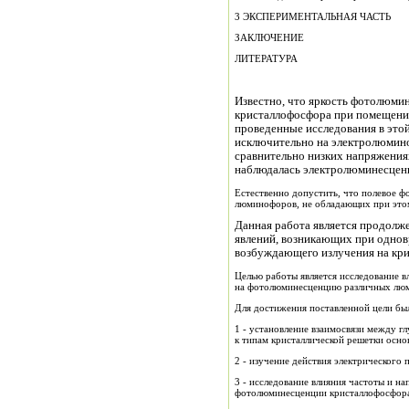
3 ЭКСПЕРИМЕНТАЛЬНАЯ ЧАСТЬ
ЗАКЛЮЧЕНИЕ
ЛИТЕРАТУРА
Известно, что яркость фотолюми
кристаллофосфора при помещении 
проведенные исследования в это
исключительно на электролюмин
сравнительно низких напряжениях
наблюдалась электролюминесцен
Естественно допустить, что полевое 
люминофоров, не обладающих при это
Данная работа является продолж
явлений, возникающих при однов
возбуждающего излучения на кр
Целью работы является исследование в
на фотолюминесценцию различных лю
Для достижения поставленной цели был
1 - установление взаимосвязи между 
к типам кристаллической решетки осн
2 - изучение действия электрического
3 - исследование влияния частоты и на
фотолюминесценции кристаллофосфора