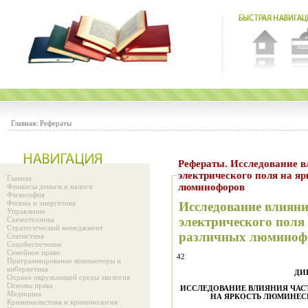
Главная:
Рефераты
Рефераты. Исследование в
электрического поля на я
Главная
люминофоров
Финансы деньги и налоги
Философия
Физика и энергетика
Исследование влияни
Управление
электрического поля
Схемотехника
Стратегический менеджмент
различных люминоф
Статистика
Соцобеспечение
Семейное право
42
Программирование компьютеры и
кибернетика
ДИ
Охрана окружающей среды экология
Основы права
ИССЛЕДОВАНИЕ ВЛИЯНИЯ ЧАС
Медицина
НА ЯРКОСТЬ ЛЮМИНЕ
Криминалистика и криминология