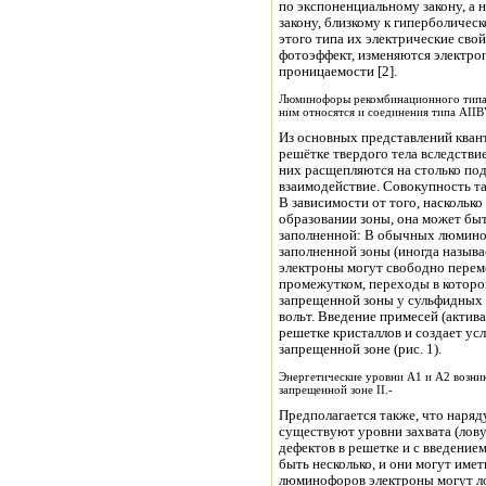
по экспоненциальному закону, а 
закону, близкому к гиперболиче
этого типа их электрические сво
фотоэффект, изменяются электро
проницаемости [2].
Люминофоры рекомбинационного типа п
ним относятся и соединения типа АIIВ
Из основных представлений квант
решётке твердого тела вследстви
них расщепляются на столько под
взаимодействие. Совокупность т
В зависимости от того, наскольк
образовании зоны, она может быт
заполненной: В обычных люмино
заполненной зоны (иногда называ
электроны могут свободно перем
промежутком, переходы в которо
запрещенной зоны у сульфидных 
вольт. Введение примесей (актив
решетке кристаллов и создает ус
запрещенной зоне (рис. 1).
Энергетические уровни А1 и А2 возник
запрещенной зоне II.-
Предполагается также, что наряд
существуют уровни захвата (лов
дефектов в решетке и с введение
быть несколько, и они могут име
люминофоров электроны могут ло