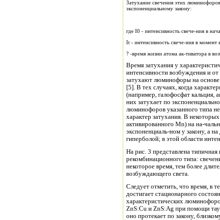
Затухание свечения этих люминофоров
экспоненциальному закону:
где I0 - интенсивность свече-ния в н
It - интенсивность свече-ния в м
? -время жизни атома ак-тиватора в в
Время затухания у характеристи
интенсивности возбуждения и от
затухают люминофоры на основе 
[5]. В тех случаях, когда харак
(например, галофосфат кальция, 
них затухает по экспоненциальном
люминофоров указанного типа не
характер затухания. В некоторых 
активированного Mn) на на-чаль
экспоненциаль-ном у закону, а н
гиперболой; в этой области интен
На рис. 3 представлена типичная
рекомбинационного типа: свечени
некоторое время, тем более длит
возбуждающего света.
Следует отметить, что время, в 
достигает стационарного состоян
характеристических люминофоро
ZnS:Сu и ZnS:Ag при помощи таум
оно протекает по закону, близко