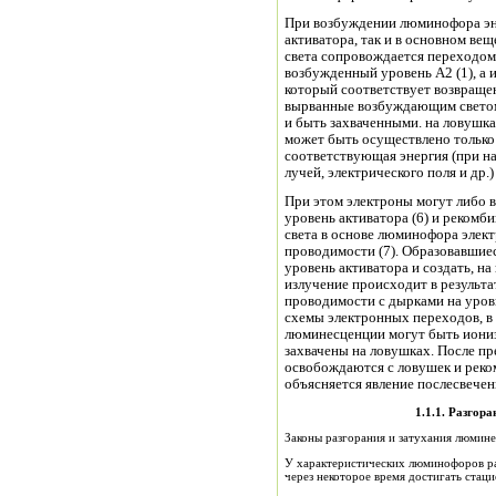
При возбуждении люминофора эне
активатора, так и в основном ве
света сопровождается переходом 
возбужденный уровень А2 (1), а и
который соответствует возвраще
вырванные возбуждающим светом, могут также перейти в зону проводимости (3)
и быть захваченными. на ловушка
может быть осуществлено только 
соответствующая энергия (при н
лучей, электрического поля и др.) 
При этом электроны могут либо в
уровень активатора (6) и рекомб
света в основе люминофора элект
проводимости (7). Образовавшиес
уровень активатора и создать, н
излучение происходит в результа
проводимости с дырками на уровн
схемы электронных переходов, в
люминесценции могут быть иониз
захвачены на ловушках. После п
освобождаются с ловушек и рек
объясняется явление послесвечени
1.1.1.
Разгора
Законы разгорания и затухания люмин
У характеристических люминофоров ра
через некоторое время достигать стаци