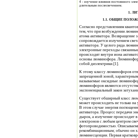
4 - изучение влияния постоянного эл
длительным послесвечением.
1. Л
1.1. ОБЩИЕ ПОЛО
Согласно представлениям кванто
тем, что при возбуждении люми
атома активатора. Возвращение э
сопровождается излучением света с длиной волны
активатора. У целого ряда люмин
электронные переходы связанные
происходят внутри иона активат
основы люминофора. Люминофоры характеристического типа представляют
собой диэлектрики.[1].
К этому классу люминофоров относятся, как правило, люминофоры с широкой
запрещенной зоной, характерным
называемые оксидные люминофор
люминофоров являются отсутств
экспоненциальный закон затухани
Существует обширный класс люм
может происходить не только на 
В этом случае энергия поглощенн
активатора. Процесс передачи эн
дырок, а излучение происходит 
электронов с любым центром св
фотопроводимостью. Описываемы
рекомбинационным; обычно он х
люминесценции. Первая кратковр