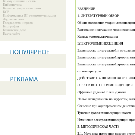
Коммуникации и связь
Кибернетика
Качество упр-е качеством
ВВЕДЕНИЕ
КСЕ
Информатика ВТ телекоммуникации
1. ЛИТЕРАТУРНЫЙ ОБЗОР
Журналистика
Государство и право
Общие положения теории люминесцен
Биографии
Разгорание и затухание люминесценци
Банковское дело
Карта сайта
Кривые термовысвечивания
ЭЛЕКТРОЛЮМИНЕСЦЕНЦИЯ
Зависимость интегральной и мгновенн
Зависимость интегральной яркости эл
Зависимость интегральной яркости эл
от температуры
ДЕЙСТВИЕ НА ЛЮМИНОФОРЫ ИНФ
ЭЛЕКТРОФОТОЛЮМИНЕСЦЕНЦИЯ
Эффекты Гуддена-Поля и Дэшена
Новые эксперименты по эффектам, выз
Свечение при одновременном действии
Тушение фотолюминесценции полем
Изменение электролюминесценции при
2. МЕТОДИЧЕСКАЯ ЧАСТЬ
2.1. Методика измерения яркости эле