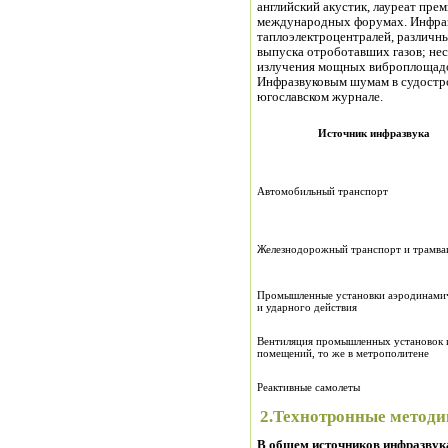
английский акустик, лауреат прем
международных форумах. Инфра
таплоэлектроцентралей, различн
выпуска отроботавших газов; не
излучения мощных виброплощадок
Инфразвуковым шумам в судостро
югославском журнале.
Источник инфразвука
Автомобильный транспорт
Железнодорожный транспорт и трамва
Промышленные установки аэродинами
и ударного действия
Вентиляция промышленных установок 
помещений, то же в метрополитене
Реактивные самолеты
2.Технотронные метод
В общем источников инфразвука