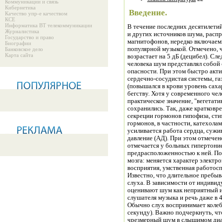
Коммуникации и связь
Кибернетика
Введение.
Качество упр-е качеством
КСЕ
Информатика ВТ телекоммуникации
В течение последних десятилетий
Журналистика
и других источников шума, расп
Государство и право
магнитофонов, нередко включаем
Биографии
популярной музыкой. Отмечено, ч
Банковское дело
Карта сайта
возрастает на 5 дБ (децибел). Сл
человека шум представлял собой 
опасности. При этом быстро акти
сердечно-сосудистая системы, га
(повышался в крови уровень сахар
бегству. Хотя у современного чел
практическое значение, "вегетат
сохранились. Так, даже кратковр
секреции гормонов гипофиза, с
гормонов, в частности, катехола
усиливается работа сердца, суж
давление (АД). При этом отмече
отмечается у больных гипертоние
предрасположенностью к ней. По
мозга: меняется характер электр
восприятия, умственная работос
Известно, что длительное пребы
слуха. В зависимости от индиви
оценивают шум как неприятный 
слушателя музыка и речь даже в 
Обычно слух воспринимает колеба
секунду). Важно подчеркнуть, чт
чрезмерный шум в слышимом диап