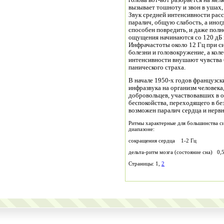
голова вот-вот разорвется на мел
вызывает тошноту и звон в ушах,
Звук средней интенсивности расс
паралич, общую слабость, а ино
способен повредить, и даже пол
ощущения начинаются со 120 дБ 
Инфрачастоты около 12 Гц при си
болезни и головокружение, а кол
интенсивности внушают чувства б
панического страха.
В начале 1950-х годов французск
инфразвука на организм человека,
добровольцев, участвовавших в 
беспокойства, переходящего в бе
возможен паралич сердца и нервн
Ритмы характерные для большинства си
диапазоне:
сокращения сердца 1-2 Гц
дельта-ритм мозга (состояние сна) 0,5
Страницы: 1,
2