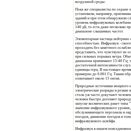
воздушной среды .
Пока же специалисты по охране 
установили, например, приемник
зданий и при этом обнаружили с
уровень инфразвуковых колебаний
140 дБ, то есть даже несколько 
диапазоне слышимых частот.
Элементарная частица нейтрино 
способностью. Инфразвук - своег
проходить без заметного ослабле
представить, что чувствуют не о
при сильных порывах ветра. Обы
диапазона принимают 15-40 Гц; т
достаточной интенсивности слухо
единицы герц. В настоящее время
примерно до 0.001 Гц. Таким обр
охватывает около 15 октав.
Природные источники мощного ин
электрические разряды и резкие к
столь уж часто докучают человек
человек быстро догоняет природу 
запуске космических ракет типа 
значение инфразвукового уровня д
обслуживающего персонала и окр
поездов, движение поездов в то
инфразвукового шлейфа.
Инфразвук в нашем повседневном