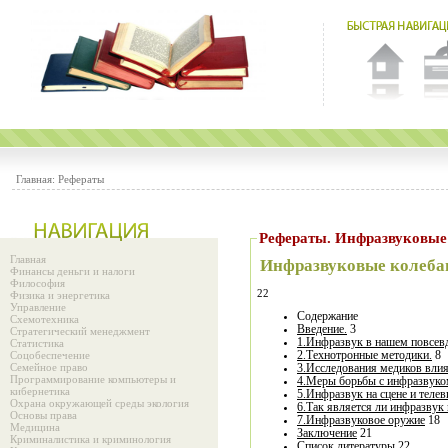
Главная:
Рефераты
Рефераты. Инфразвуковые
Главная
Инфразвуковые колеба
Финансы деньги и налоги
Философия
22
Физика и энергетика
Управление
Содержание
Схемотехника
Введение.
3
Стратегический менеджмент
1.Инфразвук в нашем повсев
Статистика
Соцобеспечение
2.Технотронные методики.
8
Семейное право
3.
Исследования м
Программирование компьютеры и
4.Меры борьбы с инфразвуко
кибернетика
5.Инфразвук на сцене и теле
Охрана окружающей среды экология
6.Так является ли инфразву
Основы права
7.Инфразвуковое оружие
18
Медицина
Заключение
21
Криминалистика и криминология
Список литературы
22