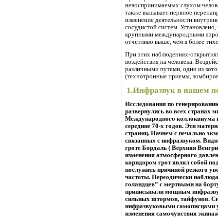
невоспринимаемых слухом челове
также вызывает нервное перенап
изменение деятельности внутренн
сосудистой систем. Установлено,
крупными международными аэроп
отчетливо выше, чем в более тих
При этих наблюдениях-открытиях
воздействия на человека. Воздей
различными путями, один из кот
(технотронные приемы, зомбирова
1.Инфразвук в нашем п
Исследования по генерированию
развернулись во всех странах 
Международного коллоквиума п
середине 70-х годов. Эти мате
страниц. Начнем с печально эк
связанных с инфразвуком. Видн
гроте Бордаль ( Верхняя Венгри
изменения атмосферного давлен
коридором грот являл собой под
послужить причиной резкого ув
частоты. Переодически наблюда
голандцев” с мертвыми на борт
приписывали мощным инфразву
сильных штормов, тайфунов. Сн
инфразвуковыми самописцами у
изменения самочувствия экипа