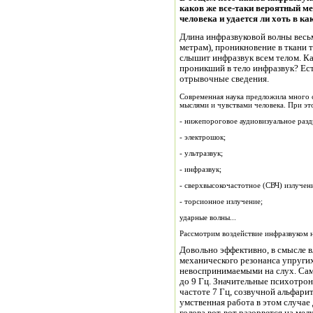
каков же все-таки вероятный м
человека и удается ли хоть в ка
Длина инфразвуковой волны весьма
метрам), проникновение в ткани т
слышит инфразвук всем телом. К
проникший в тело инфразвук? Ес
отрывочные сведения.
Современная наука предложила много 
мыслями и чувствами человека. При эт
- нижепороговое аудиовизуальное раз
- электрошок;
- ультразвук;
- инфразвук;
- сверхвысокочастотное (СВЧ) излучен
- торсионное излучение;
ударные волны...
Рассмотрим воздействие инфразвуком 
Довольно эффективно, в смысле в
механического резонанса упругих
невоспринимаемыми на слух. Сам
до 9 Гц. Значительные психотро
частоте 7 Гц, созвучной альфар
умственная работа в этом случае