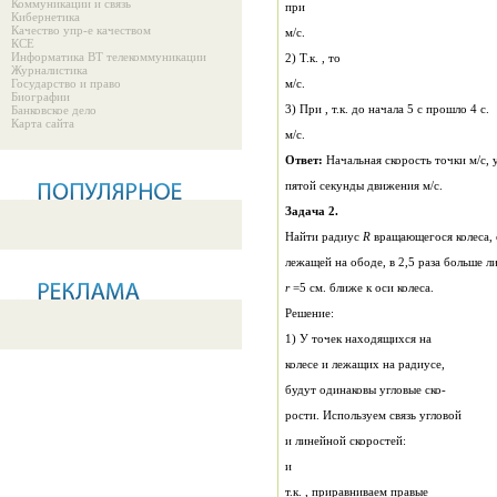
Коммуникации и связь
при
Кибернетика
Качество упр-е качеством
м/с.
КСЕ
Информатика ВТ телекоммуникации
2) Т.к. , то
Журналистика
Государство и право
м/с.
Биографии
3) При , т.к. до начала 5 с прошло 4 с.
Банковское дело
Карта сайта
м/с.
Ответ:
пятой секунды движения м/с.
Задача 2.
Найти радиус
R
вращающегося колеса, 
лежащей на ободе, в 2,5 
r
=5 cм. ближе к оси колеса.
Решение:
1) У точек находящихся на
колесе и лежащих на радиусе,
будут одинаковы угловые ско-
рости. Используем связь угловой
и линейной скоростей:
и
т.к. , приравниваем правые