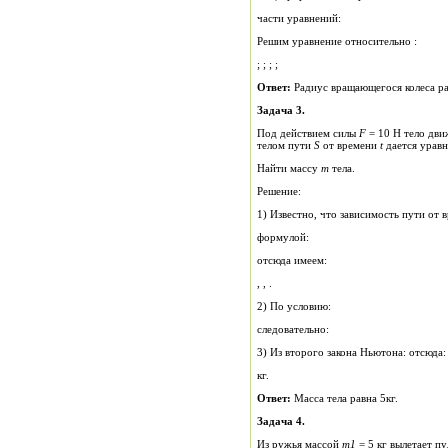
части уравнений:
Решим уравнение относительно :
; ; ; ;
Ответ:
Радиус вращающегося колеса ра
Задача 3.
Под действием силы
F
= 10 Н тело движется пр
телом пути
S
от времени
t
дается уравн
Найти массу
m
тела.
Решение:
1) Известно, что зависимость пути от
формулой:
отсюда имеем:
, , .
2) По условию:
следовательно:
3) Из второго закона Ньютона: отсюда:
кг.
Ответ:
Масса тела равна 5кг.
Задача 4.
Из ружья массой
m
1
= 5 кг вылетает п