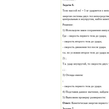
Задача 6.
Тело массой
m
1
= 5 кг ударяется о не
энергия системы двух тел непосредств
центральным и неупругим, найти кин
Решение:
1) Используем закон сохранения импул
Где - скорость первого тела до удара;
- скорость второго тела до удара;
- скорость движения тел после удара.
т.к. по условию второе тело до удара 
2) ;
; ; .
3) Отсюда имеем:
;
- скорость первого тела до удара.
4) Подставив данное значение, найде
5) Выполним проверку размерности:
Ответ:
Кинетическая энергия первого 
Задача 7.