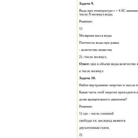
Задача 9.
Вода при температуре
t
=
4 0C занима
число
N
молекул воды.
Решение:
1)
Молярная масса воды
Плотность воды при равна
- количество вещества
2) -число молекул.
Ответ:
при в объеме воды количество
а число молекул
Задача 10.
Найти внутреннюю энергию w массы
Какая часть этой энергии приходится 
долю вращательного движения?
Решение:
1) где - число степеней
свободы т.к. кислород является
двухатомным газом.
2)