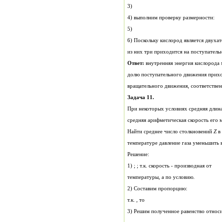
3)
4) выполним проверку размерности:
5)
6) Поскольку кислород является двух
из них три приходится на поступатель
Ответ:
внутренняя энергия кислорода м
Задача 11.
При некоторых условиях средняя длина
средняя арифметическая скорость его 
Найти среднее число столкновений
Z
в
температуре давление газа уменьшить в
Решение:
1) ; ; т.к. скорость - производная от
температуры, а по условию.
2) Составим пропорцию:
т.к. , то
3) Решим полученное равенство относ