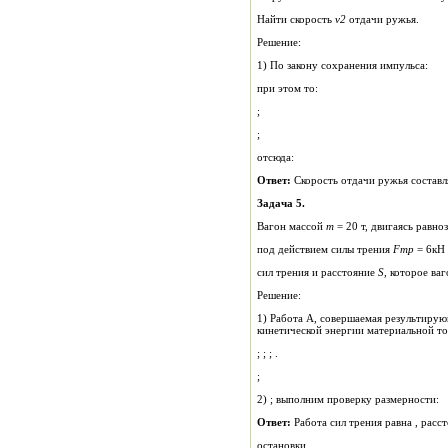
Найти скорость
v
2
отдачи ружья.
Решение:
1) По закону сохранения импульса:
при этом то:
;
;
отсюда:
Ответ:
Скорость отдачи ружья составл
Задача 5.
Вагон массой
m
= 20 т, двигаясь равн
под действием силы трения
F
mp
= 6кН 
сил трения и расстояние
S
, которое ва
Решение:
1) Работа А, совершаемая результирующей силой, может быть определена как мера изменения
кинетической энергии материальной то
; ; ; .
;
2) ; выполним проверку размерности:
Ответ:
Работа сил трения равна , расс
остановки .