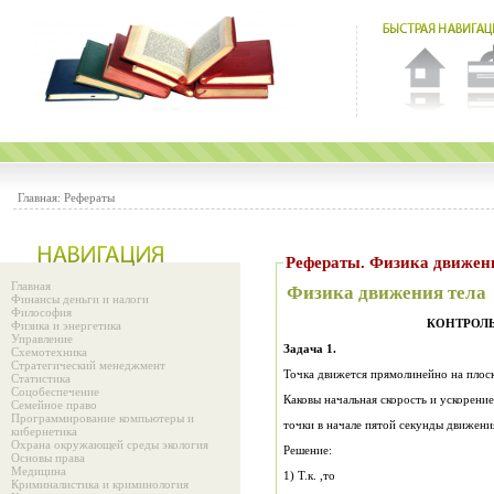
Главная:
Рефераты
Рефераты. Физика движен
Главная
Физика движения тела
Финансы деньги и налоги
Философия
КОНТРОЛЬ
Физика и энергетика
Управление
Задача 1.
Схемотехника
Стратегический менеджмент
Точка движется прямолинейно на плоск
Статистика
Соцобеспечение
Каковы начальная скорость и ускорени
Семейное право
Программирование компьютеры и
точки в начале пятой секунды движени
кибернетика
Охрана окружающей среды экология
Решение:
Основы права
Медицина
1) Т.к. ,то
Криминалистика и криминология