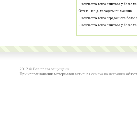
- количество тепла отнятого у более хо
Ответ: - к.п.д. холодильной машины
- количество тепла переданного более 
- количество тепла отнятого у более х
2012 © Все права защищены
При использовании материалов активная
ссылка на источник
обязат