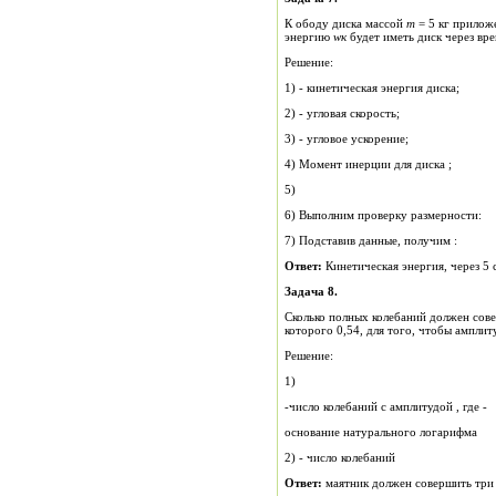
К ободу диска массой
m
= 5 кг прилож
энергию
w
к
будет иметь диск через вр
Решение:
1) - кинетическая энергия диска;
2) - угловая скорость;
3) - угловое ускорение;
4) Момент инерции для диска ;
5)
6) Выполним проверку размерности:
7) Подставив данные, получим :
Ответ:
Задача 8.
Сколько полных колебаний должен сов
которого 0,54, для того, чтобы амплит
Решение:
1)
-число колебаний с амплитудой , где -
основание натурального логарифма
2) - число колебаний
Ответ:
маятник должен совершить три