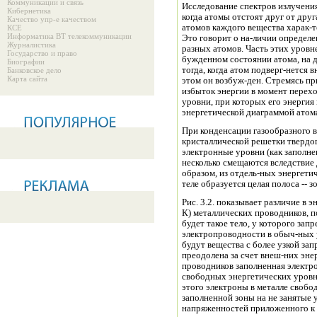
Коммуникации и связь
Исследование спектров излучения
Кибернетика
когда атомы отстоят друг от друг
Качество упр-е качеством
атомов каждого вещества харак-
КСЕ
Информатика ВТ телекоммуникации
Это говорит о на-личии определенных энерге-тических состояний (у
Журналистика
разных атомов. Часть этих уровн
Государство и право
бужденном состоянии атома, на других электроны могут находиться только
Биографии
тогда, когда атом подверг-нется внешнему энергетическому воздействию; при
Банковское дело
Карта сайта
этом он возбуж-ден. Стремясь пр
избыток энергии в момент перех
уровни, при которых его энергия
энергетической диаграммой атома,
При конденсации газообразного в
кристаллической решетки твердог
электронные уровни (как заполне
несколько смещаются вследствие 
образом, из отдель-ных энергет
теле образуется целая полоса -- 
Рис. 3.2. показывает различие в 
К) металлических проводников, 
будет такое тело, у которого зап
электропроводности в обыч-ных 
будут вещества с более узкой за
преодолена за счет внеш-них эне
проводников заполненная электр
свободных энергетических уровн
этого электроны в металле свобо
заполненной зоны на не занятые
напряженностей приложенного к 