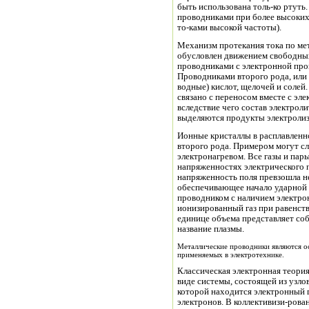
быть использована толь-ко ртуть
проводниками при более высоких
то-ками высокой частоты).
Механизм протекания тока по ме
обусловлен движением свободных
проводниками с электронной про
Проводниками второго рода, или 
водные) кислот, щелочей и солей
связано с переносом вместе с эл
вследствие чего состав электроли
выделяются продукты электролиз
Ионные кристаллы в расплавленн
второго рода. Примером могут с
электронагревом. Все газы и пары, в том числе и пары металлов, при низких
напряженностях электрического п
напряженность поля превзошла не
обеспечивающее начало ударной и
проводником с наличием электро
ионизированный газ при равенств
единице объема представляет с
название плазмы.
Металлические проводники являются о
применяемых в электротехнике.
Классическая электронная теория
виде системы, состоящей из узло
которой находится электронный 
электронов. В коллективизи-рова