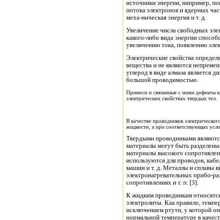
источники энергии, например, по
потока электронов и ядерных час
меха-ническая энергия и т. д.
Увеличение числа свободных эле
какого-либо вида энергии спосо
увеличению тока, появлению эле
Электрические свойства определ
вещества и не являются непреме
углерод в виде алмаза является ди
большой проводимостью.
Примеси и связанные с ними дефекты 
электрических свойствах твердых тел.
В качестве проводников электрического
жидкости, а при соответствующих усло
Твердыми проводниками являютс
материалы могут быть разделены
материалы высокого сопротивлен
используются для проводов, кабе
машин и т. д. Металлы и сплавы 
электронагревательных прибо-рах
сопротивлениях и т. п. [3].
К жидким проводникам относятся
электролиты. Как правило, темпе
исключением ртути, у которой он
нормальной температуре в качес