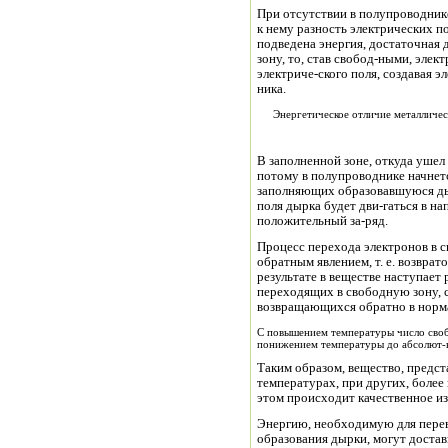
При отсутствии в полупроводни
к нему разность электрических по
подведена энергия, достаточная 
зону, то, став свобод-ными, эле
электриче-ского поля, создавая 
ника.
Энергетическое отличие металличес
В заполненной зоне, откуда ушел 
потому в полупроводнике начнет
заполняющих образовавшуюся дыр
поля дырка будет дви-гаться в н
положительный за-ряд.
Процесс перехода электронов в 
обратным явлением, т. е. возврат
результате в веществе наступает р
переходящих в свободную зону, с
возвращающихся обратно в норма
С повышением температуры число свобо
понижением температуры до абсолют-но
Таким образом, вещество, предс
температурах, при других, более
этом происходит качественное и
Энергию, необходимую для перев
образования дырки, могут достав