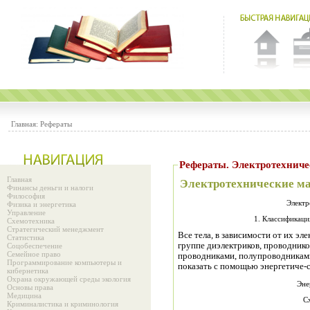
Главная:
Рефераты
Рефераты. Электротехнич
Главная
Электротехнические м
Финансы деньги и налоги
Философия
Электр
Физика и энергетика
Управление
1. Классификаци
Схемотехника
Стратегический менеджмент
Все тела, в зависимости от их эл
Статистика
группе диэлектриков, проводнико
Соцобеспечение
Семейное право
проводниками, полупроводниками
Программирование компьютеры и
показать с помощью энергетиче-с
кибернетика
Охрана окружающей среды экология
Эне
Основы права
Медицина
С
Криминалистика и криминология