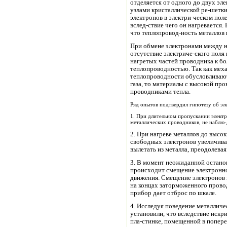
отделяется от одного до двух эл
узлами кристаллической ре-шетки
электронов в электри-ческом пол
вслед-ствие чего он нагревается.
что теплопровод-ность металлов
При обмене электронами между н
отсутствие электриче-ского поля
нагретых частей проводника к бол
теплопроводностью. Так как мех
теплопроводности обусловливают
газа, то материалы с высокой п
проводниками тепла.
Ряд опытов подтвердил гипотезу об эл
1. При длительном пропускании электр
металлических проводников, не наблю-
2. При нагреве металлов до высоких температур скорость теплового движения
свободных электронов увеличивае
вылетать из металла, преодолева
3. В момент неожиданной остановки быстро двигавшегося про-водника
происходит смещение электронног
движения. Смещение электронов 
на концах заторможенного прово
прибор дает отброс по шкале.
4. Исследуя поведение металлических проводников в магнитном поле,
установили, что вследствие искр
пла-стинке, помещенной в попере