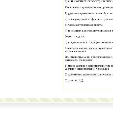
д. с. и изменяет-ся электрическо
К основным характеристикам проводни
1) удельная проводимость или обратная
2) температурный коэффициент удельн
3) удельная теплопроводность;
4) контактная разность потенциалов и
(термо - э. д. с);
5) предел прочности при растяжении и
К наиболее широко распространенным 
медь и алюминий.
Преимущества меди, обеспечивающие е
материала, следующие:
1) малое удельное сопротивление (из в
удельное сопротивление, чем медь);
2) достаточно высокая ме-ханическая 
Страницы: 1,
2