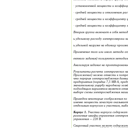
·
установленной мощности и коэффиц
·
средней мощности и отклонению рас
·
средней мощности и коэффициенту ф
·
средней мощности и коэффициенту 
Вторая группа включает в себя метод
ь
удельному расходу электроэнергии н
ь
удельной нагрузке на единицу произ
Применение того или иного метода оп
ектного задания) пользуются методам
Анализируя задание на проектирование
Результаты расчета электрических наг
Приложение) можно
отнести к потр
что перерыв электроснабжения
данны
предприятия (порядка
7,5
МВ·А, пред
значительному ущербу народному хоз
подх
о
дящим вариантом является отне
выборе схемы электроснабжения маш
Приведем некоторые соображения по 
именно мощность
зачастую
оказывает
отдельным корпусам и участкам, выб
Корпус 1.
Участки корпуса содержат 
разли
ч
ные шкафы управления электро
управления
--
220 В.
Сварочный участок может содержать 