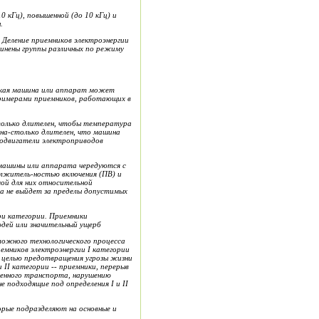
0 кГц), повышенной (до 10 кГц) и
.
 Деление приемников эле
к
троэнергии
инены группы ра
з
личных по режиму
римерами приемников, работа
ю
щих в
ителен, чтобы температура
одвигатели электроприводов
вторно-кратковременной нагрузки. В этом режиме кратковременные рабочие периоды машины или аппарата черед
у
ются с
ю включения (ПВ) и
допустимой для них относ
и
тельной
 не выйдет за пред
е
лы допустимых
ри категории. Приемники
дей или знач
и
тельный ущерб
ложного технологического проце
с
са
иемников электроэнергии
I
категории
с целью предотвращения угрозы жизни
ии
II
категории
--
пр
и
емники, перерыв
енного транспо
р
та, нарушению
не подходящие под определения
I
и
II
орые подразделяют на о
с
новные и