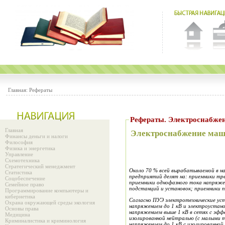
Главная:
Рефераты
Рефераты. Электроснабжен
Главная
Электроснабжение маши
Финансы деньги и налоги
Философия
Физика и энергетика
Управление
Схемотехника
Стратегический менеджмент
Около 70 % всей вырабатываемой в н
Статистика
предприятий делят на: приемники тре
Соцобеспечение
приемники однофазного тока напряжен
Семейное право
подстанций и установок; приемники 
Программирование компьютеры и
кибернетика
Согласно ПУЭ электротехнические уст
Охрана окружающей среды экология
напряжением до 1 кВ и электроустано
Основы права
напряжением выше 1 кВ в сетях с эфф
Медицина
изолированной нейтралью (с малыми т
Криминалистика и криминология
напряжением до 1 кВ с изол
и
рованной