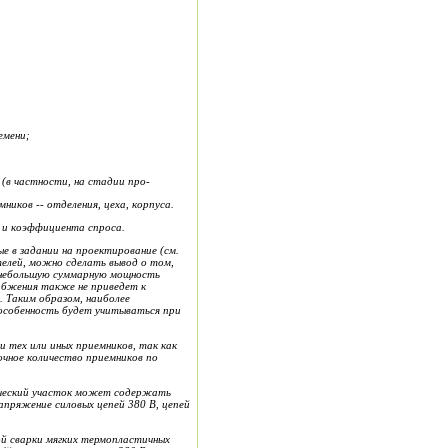
емени;
(в частности, на стадии пр
о
-
мников
--
о
тделения, це
ха, ко
р
пуса.
 и коэффициента спроса.
ые в задании на проектир
о
вание (см.
елей, можно сделать вывод о том,
 небольшую суммарную мо
щ
ность
абжения
также не приведет к
. Таким образом, наиболее
особенность будет учитываться при
и тех или иных
приемников,
так как
очное количество пр
и
емников по
ческий участок может соде
р
жать
апряжение силовых ц
е
пей 380 В, цепей
й сварки мягких термопл
а
стичных