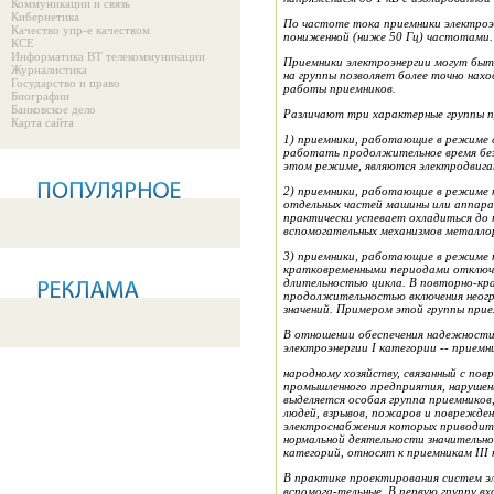
Коммуникации и связь
Кибернетика
По частоте тока приемники электроэ
Качество упр-е качеством
пониженной (ниже 50 Гц) частотами.
КСЕ
Информатика ВТ телекоммуникации
Приемники электроэнергии могут быть
Журналистика
на группы позволяет более точно нах
Государство и право
работы пр
и
емников.
Биографии
Банковское дело
Различают три характерные группы 
Карта сайта
1) приемники, работающие в режиме с продолжительно неизменной или маломеняющейся нагрузкой. В этом режиме электрическая машина или аппарат может
работать продолжительное время бе
этом режиме, являются электродвигат
пр
вспомогательных 
кратковреме
н
ными периодами отключени
длительностью цикла. В повторно-кр
продолжительностью включения неогр
значений. Примером этой группы прие
В отношении обеспечения надежности
эле
к
троэнергии
I
категории
--
приемни
народному хозяйству, связанный с по
промышленного предприятия, нарушен
выделяется особая группа приемников
людей, взрывов, пожаров и поврежден
электроснабжения которых приводит 
нормальной деятельности значительно
категорий, относят к приемникам
III
В практике проектирования систем э
вспомога-тельные. В первую группу в