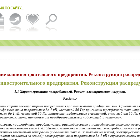
ие машиностроительного предприятия. Реконструкция распред
ностроительного предприятия. Реконструкция распред
1.1
Характеристика потребителей. Расчет электрич
е
ских нагрузок
.
Введение
ашей стране электроэнергии потре
б
ляется промышленными предпр
и
ятиями. Приемники э
хфазного тока напряжением до 1 кВ, ча
с
тотой 50 Гц; приемники трехфазного тока напр
ием до 1 кВ, частотой 50 Гц; приемн
и
ки, работающие с частотой, отличной от 50 Гц,
постоянного тока, питаемые от прео
б
разовательных подстанций и установок.
ановки, производящие, преобразу
ю
щие, распределяющие и потребляющие электроэнергию
вки на-пряжением выше 1 кВ. Электроустановки в отношении мер электробезопасности р
ективно заземленной не
й
тралью (с большими токами замыкания на землю); электроустано
оками замыкания на землю); электроустановки н
а
пряжением до 1 кВ с глухозаземленной 
 нейтралью.