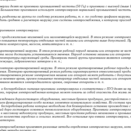
нергии делят на приемники промы
ш
ленной частоты (50 Гц) и приемники с высокой (выше 1
 Большинство приемников испол
ь
зует электроэнергию нормальной промышленной част
о
ты
 разделены на группы по сходс
т
ву режимов работы, т. е. по сходству графиков нагрузки.
одить среднюю и расчетную н
а
грузку узла системы электроснабжения, к которому присоед
пр
и
емников электроэнергии:
з повышения температ
у
ры отдельных частей машины или аппарата выше допустимой. П
ели компрессоров, насосов, вент
и
ляторов и т. п.:
2) приемники, работающие в режиме кратковременной нагрузки. В этом р
е
жиме рабочий период машины или аппарата не настолько дл
отдельных частей машины или аппарата могла достигнуть уст
а
новившегося значения. Период останова машины или аппарата на-столько длителен, что машина
актически успевает охладиться до темпер
а
туры окружающей среды. Примерами такой группы приемников являются эле
к
тр
механизмов металлорежущих, гидравл
и
ческих затворов и т. п.;
3) приемники, работающие в режиме по
я. Повторно-кратковременный режим работы характеризуется относительной продолжитель-ность
атковременном режиме электрич
е
ская машина или аппарат может работать с 
а-ниченное время, причем повыш
е
ние температур отдельных частей машины или аппарата
мников являются электродв
и
гатели кранов, сварочные аппараты и т. п.
 и беспер
е
бойного питания приемники электроэнергии в соотве
т
ствии с ПУЭ делят на т
ки, перерыв электр
о
снабжения кот
о
рых может повлечь за собой опасность для жизни лю
вреждением дорогостоящего оборудования, массовым браком продукции, расстройством с
ием функциониров
а
ния особо важных элементов коммунального хозяйства. Из состава пр
, бесперебойная работа кот
о
рых необходима для безаварийного останова производства 
ий доро-гостоящего о
с
новного технологического оборудования. Приемники электроэнерг
к массовому недоотпуску продукции, массо
вым простоям рабочих
механизмов и промышл
го количества городских и сельских жителей. Все остальные при-емники эле
к
троэнергии, 
катег
о
рии.
лектроснабжения применяют различные методы определения электрических нагрузок, кот
ходят методы расчета по: