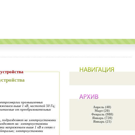
устройства
устройства
лектроэнергии промышленных
яжением выше 1 кВ, частотой 50 Гц;
Апрель (48)
 питаемые от преобразовател
ь
ных
Март (20)
Февраль (988)
Январь (720)
, подразделяют на эле
к
троустановки
Январь (21)
азделяют на: эле
к
троустановки
вки напр
я
жением выше 1 кВ в сетях с
нейтралью; электроустановки