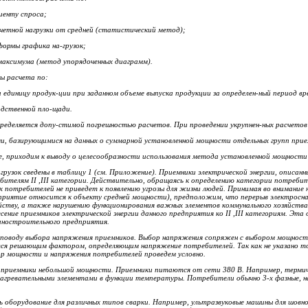
иенту спроса;
четной нагрузки от средней (статист
и
ческий м
е
тод);
ормы графика на-грузок;
максимума (метод упорядоченных ди
а
грамм).
ы расчета по:
а единицу пр
о
дук-ции при заданном объеме в
ы
пуска продукции за определен-ный период вр
водственной пло-щади.
ределяется допу-стимой погрешностью расчетов. При проведении укрупнен-ных расчетов 
и, базирующимися на данных о су
м
марной установленной мощности отдельных групп прие
, приходим к выводу о целесообразн
о
сти использования метода уст
а
новленной мощности
рузок сведены в таблицу 1 (см.
П
р
и
ложение). Приемники электрической энергии, описанн
ебителям
II
,
III
категории.
Действ
и
тельно, обращаясь к определению категории потребит
х потребителей
не приведет к поя
в
лению угрозы для жизни лю
дей. Принимая во внимание
приятие относится к объе
к
ту средней мощности), предположим, что п
е
рерыв электросн
яйству, а также нарушению функциониров
а
ния важных элементов коммунального хозяйства
сение приемников электрической энергии данн
о
го предприятия ко
II
,
III
категориям.
Эта 
иностроительного предпр
и
ятия.
поводу выб
о
ра напряжения приемников. Выбор напряжения сопр
я
жен с в
ы
бором мощност
ся реша
ю
щим фактором,
определя
ющим
напряжение потреб
и
телей.
Так как не указано т
ор мощности и напряжения потребителей проведем у
с
ловно.
приемники небольшой мощности. Пр
и
емники питаются от сети 380 В.
Например, терми
нагревательными элементами в функции температуры. Потребители обычно 3-х фазные, н
оборудование для различных типов сварки. Например, ультразвуковые машины для шовно