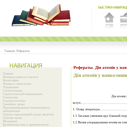
Главная:
Рефераты
Рефераты. Дiя атомiв у н
Главная
Дiя атомiв у навколиш
Финансы деньги и налоги
Философия
Физика и энергетика
Управление
Схемотехника
Стратегический менеджмент
Дiя атомiв
Статистика
Соцобеспечение
вступ…………………………………………………
Семейное право
Программирование компьютеры и
1. Огляд літератури…………
кибернетика
Охрана окружающей среды экология
1.1 Загальні уявлення про бли
Основы права
Медицина
1.2 Вплив упорядкування атомів н
Криминалистика и криминология