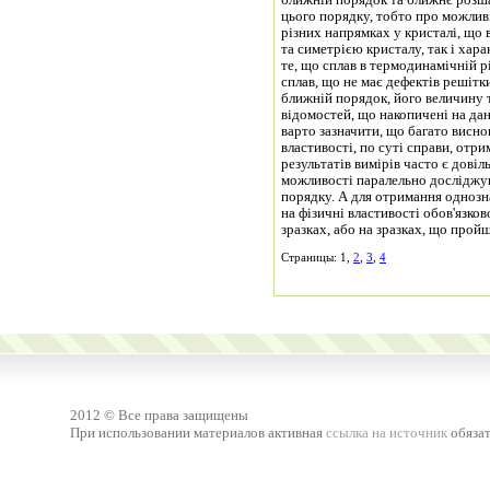
ближній порядок та ближнє розша
цього порядку, тобто про можлив
різних напрямках у кристалі, що
та симетрією кристалу, так і хара
те, що сплав в термодинамічній р
сплав, що не має дефектів решітк
ближній порядок, його величину 
відомостей, що накопичені на да
варто зазначити, що багато висно
властивості, по суті справи, отри
результатів вимірів часто є дові
можливості паралельно досліджув
порядку. А для отримання однозн
на фізичні властивості обов'язко
зразках, або на зразках, що прой
Страницы: 1,
2
,
3
,
4
2012 © Все права защищены
При использовании материалов активная
ссылка на источник
обязат