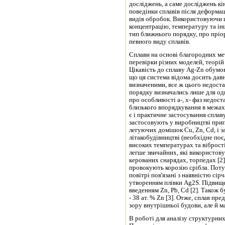
досліджень, а саме досліджень к
поведінки сплавів після деформац
видів обробок. Використовуючи 
концентрацію, температуру та ін
тип ближнього порядку, про пріор
певного виду сплавів.
Сплави на основі благородних ме
перевірки різних моделей, теорій
Цікавість до сплаву Ag-Zn обумо
що ця система відома досить давно
визначеними, все ж цього недост
порядку визначались лише для одиничних конц
про особливості a-, x- фаз недост
близького впорядкування в межах
є і практичне застосування сплав
застосовують у виробництві припо
легуючих домішок Cu, Zn, Cd, і з
літакобудівництві (необхідне поє
високих температурах та вібрості
легше звичайних, які використову
керованих снарядах, торпедах [2]
провокують корозію срібла. Потус
повітрі пов'язані з наявністю сір
утворенням плівки Ag2S. Підвище
введенням Zn, Pb, Cd [2]. Також 
- 38 ат. % Zn [3]. Отже, сплав пр
зору внутрішньої будови, але й м
В роботі для аналізу структурни