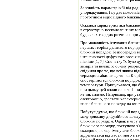
Залежність параметрів бі від рад
упорядкування, і це дає можливіс
прототипом відповідного ближньо
Оскільки характеристики ближньо
в структурно-нееквівалентних мі
будь-яких твердих розчинах при д
Про можливість існування ближнь
перших теоріях дальнього порядк
ближній порядок. Безпосередні в
інтенсивності дифузного розсіян
пізніше [1, 7]. Спочатку їх було 
вимірів та великого об'єму розрах
свідчили про те, що всі явища ві
термодинаміки: вище точки Кюрі
спостерігається ближній порядок,
температури. Припускалося, що б
при цьому цей вплив є аналогічни
не так сильно. Наприклад, при у
електроопір, зростати характери
вплив ближнього порядку на власт
Побутує думка, що ближній поря
малу довжину дифузійного шляху
ближнім порядком. Однак в міру 
ближнього порядку, поступово з'я
складною, і якщо іменувати ближ
відрізняється від хаотичного в т