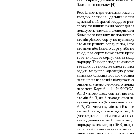
аналіз природи явища ближнього 
ближнього порядку [4].
Розрізняють два основних класи 
твердих розчинів - дальній і бли
кристалічній гратці твердого ро
сорту, то виникаючий розподіл ат
показують численні експерименти
ближнього порядку не повністю 
атомів різного сорту по вузлам кр
атомами різного сорту різна, і т
атомами або іншого сорту, або по
та одного сорту може стати прич
того чи іншого сорту, навіть якщ
порядку. Такий розподіл називаю
твердих розчинах не спостерігає
ведуть мову про кореляцію у вза
випадках ближній порядок розпов
частіше ця кореляція відчувається
оцінки ступеню ближнього порядк
параметр Каулі бі = 1 - Ni/N CiCАC
А і В - атоми двох сортів), що зн
атомів А і В, які б знаходилися н
вузлам решітки (N - загальна кіль
А, В; Сі - число вузлів на і-й коо
атому В на відстані ri від атому
(усереднене по всім атомам і-ї к
знаходження атому В біля атому 
порядку випливає, що бі<0, якщо 
якщо найближчі сусіди - атоми од
чином залежить від параметра вп