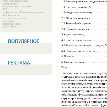
Коммуникации и связь
1.3 Вплив опромінення швидкими час
Кибернетика
Качество упр-е качеством
1.4 Діаграма стану Ag-Z
КСЕ
Информатика ВТ телекоммуникации
2. Методика експерименту
Журналистика
Государство и право
2.1 Метод електроопору…
Биографии
2.2 Термообробка зразків
Банковское дело
Карта сайта
2.3 Опромінення зразків…
3.Хід експерименту……………
3.1 Приготування зразків
3.2 Результати досліджень сплаву 
3.3 Обговорення результат
4. Висновки…………………………
5. Перелік посилань…………
Вступ.
Численні експериментальні дослі
у сплавах істотно впливає на їх 
вагомі зміни магнітних, електрич
експериментальне, так і теоретич
впливу на властивості сплавів має велик
матеріалів з потрібними властив
обумовлено фундаментальними ос
структур, і тому дані про ближн
вивчення характеру і природи між
ними особливостей сплавів. Ці д