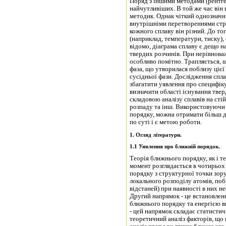
Поряд з іншими методами (рентгені
найчутливіших. В той же час він
методик. Однак чіткий однозначний зв'язок між зміною
внутрішніми перетвореннями стру
кожного сплаву він різний. До то
(наприклад, температури, тиску),
відомо, діаграма сплаву є дещо 
твердих розчинів. При нерівнов
особливо помітно. Трапляється, щ
фаза, що утворилася поблизу ціє
сусідньої фази. Дослідження спл
збагатити уявлення про специфік
визначити області існування тве
складовою аналізу сплавів на сті
розпаду та інш. Використовуючи 
порядку, можна отримати більш д
по суті і є метою роботи.
1. Огляд літератури.
1.1 Уявлення про ближній порядок.
Теорія ближнього порядку, як і т
момент розглядається в чотирьох
порядку з структурної точки зор
локального розподілу атомів, по
відстаней) при наявності в них н
Другий напрямок - це встановлен
ближнього порядку та енергією вп
- цей напрямок складає статистич
теоретичний аналіз факторів, що