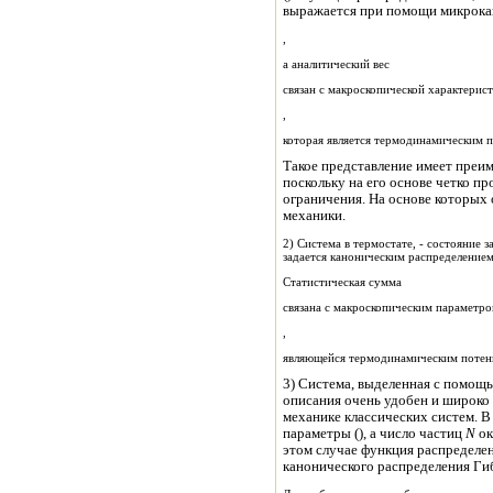
выражается при помощи микрока
,
а аналитический вес
связан с макроскопической характерист
,
которая является термодинамическим п
Такое представление имеет преи
поскольку на его основе четко п
ограничения. На основе которых
механики.
2) Система в термо
задается каноническим распределением
Статистическая сумма
связана с макроскопическим параметро
,
являющейся термодинамическим потенц
3) Система, выделенная с помо
описания очень удобен и широко 
механике классических систем. 
параметры (), а число частиц
N
ок
этом случае функция распределения вводится с помощью бо
канонического распределения Ги