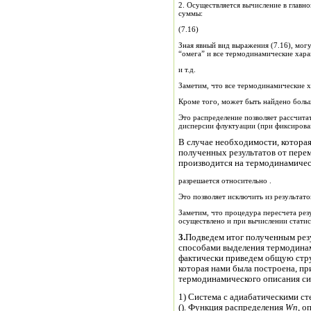
2. Осуществляется вычисление в главн
суммы:
(7.16)
Зная явный вид выражения (7.16), мо
“омега” и все термодинамические хара
и т.д.
Заметим, что все термодинамические х
Кроме того, может быть найдено боль
Это распределение позволяет рассчита
дисперсии флуктуации (при фиксирован
В случае необходимости, которая,
полученных результатов от перем
производится на термодинамичес
разрешается относительно .
Это позволяет исклю
Заметим, что процедура пересчета ре
осуществлено и при вычислении стати
3.
Подведем итог полученным резу
способами выделения термодинам
фактически приведем общую стру
которая нами была построена, п
термодинамического описания си
1) Система с адиабатическими с
(). Функция распределения
W
n
, о