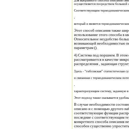
Для выбранного способа описания свя
осуществляется посредством большой 
Соответствующим термодинамическим п
,
который и является термодинамически
Этот способ описания также шир
использование этого способа в к
Относительное неудобство больш
возникающей необходимостью пер
параметрам ().
4) Система под поршнем. В этом 
рассматривается в качестве микр
распределения , задающая структ
Здесь - “гибсовская” статистическая 
и связанная с термодинамическим пот
,
характеризующим систему, заданную в 
Этот подход также оказывается удобн
В случае необходимости состоя
описано и с помощью другого на
соответствующие функции распре
последние с соответствующим т
конкретного способа описания не
способен существенно упростить