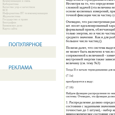
Коммуникации и связь
Несмотря на то, что определение
Кибернетика
Качество упр-е качеством
сложной задачей (эта величина н
КСЕ
основе косвенных измерений, при
Информатика ВТ телекоммуникации
точной фиксации числа частиц с
Журналистика
Государство и право
Очевидно, что рассмотренная ра
Биографии
Банковское дело
шт. носит идеализированный хар
Карта сайта
формальный прием, облегчающий а
только энергия, но и число частиц 
среднего значения . Как и для ра
большое число частиц ().
Полагая далее, что система выд
не может быть включено в число
сопряженной к величиной - химическим потенциалом . Поскольку величина
внутренней энергии также зависит от числа частиц ее необходимо заменить на
величину (см. тему №3)
Тогда II-е начало термодинамики для 
(7.1а)
преобразуется к виду:
(7.1б)
Найдем функцию распределения по микроскопическим состояниям термодинамической
системы. Очевидно, эта функция должн
1. Распределение должно определять вероятность обнаружить систему в
состоянии с заданными значени
точностью до 1 штуки), - набор квантовых чисел, определяющих
микроскопическое состояние си