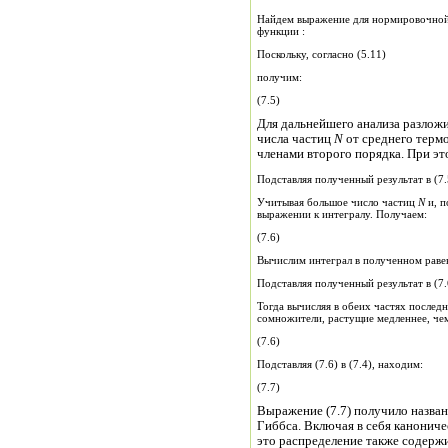
Найдем выражение для нормировочной с
функции :
Поскольку, согласно (5.11)
получим:
(7.5)
Для дальнейшего анализа разложим энтропию в степен
числа частиц
N
от среднего термо
Подставляя полученный результат в (7.
Учитывая большое число частиц
N
и, п
выражении к интегралу. Получаем:
(7.6)
Вычислим интеграл в полученном раве
Подставляя полученный результат в (7.
Тогда вычисляя в обеих частях последнего равенства пр
сомножители, растущие медленнее, чем
(7.6)
Подставляя (7.6) в (7.4), находим:
(7.7)
Выражение (7.7) получило назва
Гиббса. Включая в себя каноничес
это распределение также содержит