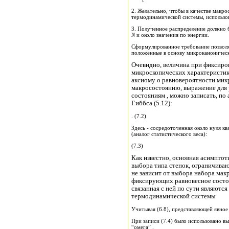
2. Желательно, чтобы в качестве мак
термодинамической системы, использов
N
и около значения по энергии.
Сформулированное требование позволя
положенные в основу микроканоническ
Очевидно, величина при фиксированном представляет среднее значение
микроскопических характеристик
аксиому о равновероятности ми
макросостоянию, выражение для 
состояниям , можно записать, по
Гиббса (5.12):
. (7.2)
Здесь - сосредоточенная около нуля квазикронекоровская функция (), - нормировочная сумма
(аналог статистического веса):
(7.3)
Как известно, основная асимптот
выбора типа стенок, ограничива
не зависит от выбора набора макрос
фиксирующих равновесное состоян
связанная с ней по сути
термодинамической системы
Учитывая (6.8), представляющей явное
При записи (7.4) было использовано в
“омега” .