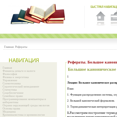
Главная:
Рефераты
Рефераты. Большое канони
Главная
Большое каноническое 
Финансы деньги и налоги
Философия
1
Физика и энергетика
Управление
Лекция: Большое каноническое распр
Схемотехника
Стратегический менеджмент
План:
Статистика
Соцобеспечение
1. Функция распределения системы, о
Семейное право
Программирование компьютеры и
2. Большой канонический формализм.
кибернетика
Охрана окружающей среды экология
3. Термодинамическая интерпретация 
Основы права
Медицина
1.
Рассмотрим построение термод
Криминалистика и криминология
выделением термодинамической 