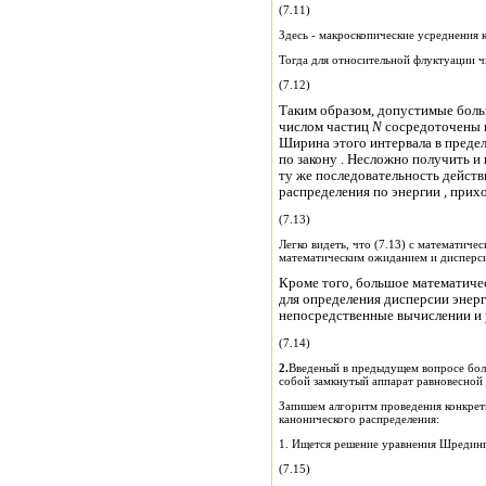
(7.11)
Здесь - макроскопические усреднени
Тог
(7.12)
Таким образом, допустимые боль
числом частиц
N
сосредоточены в
Ширина этого интервала в предел
по закону . Несложно получить и
ту же последовательность действ
распределения по энергии , при
(7.13)
Легко видеть, что (7.13) с математиче
математическим ожиданием и д
Кроме того, большое математиче
для определения дисперсии энерг
непосредственные вычислении и у
(7.14)
2.
Введеный в предыдущем вопросе бол
собой замкнутый аппарат равновесной 
Запишем алгоритм проведения конкрет
канонического распределения:
1. Ищется решение уравнения Шрединг
(7.15)