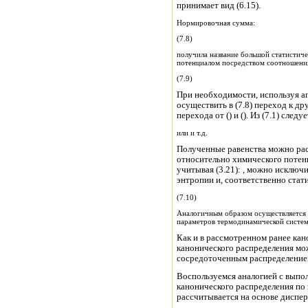
принимает вид (6.15).
Нормировочная сумма:
(7.8)
получила название большой статистиче
потенциалом посредством соотношени
(7.9)
При необходимости, используя 
осуществить в (7.8) переход к д
перехода от () и (). Из (7.1) следуе
или и т.д.
Полученные равенства можно рас
относительно химического потен
учитывая (3.21): , можно исключи
энтропии и, соответственно стати
(7.10)
Аналогичным образом осуществляется 
параметров термодинамической систе
Как и в рассмотренном ранее ка
канонического распределения можно показать, 
сосредоточенным распределением
Воспользуемся аналогией с вып
канонического распределения по