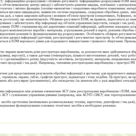
У,: інформаційно-розрахункові і обліково-регулюючі. Інформаційно-розрахункові ЕОМ знахо
о-обчислювальному центрі заводу) і забезпечують рішення завдань, пов'язаних з централізо
чуючих і звітних функціях (техніко-економічне і оперативно-виробниче планування, матері
изуються високою швидкодією, наявністю системи переривань, складовою обробкою даних, зм
к далі, а також широким набором і великим об'ємом пристроїв (оперативних, буферних, зо
им доступом), що запам'ятовують. Обліково-регулюючі ЕОМ, як правило, відносяться до ниж
лянках і забезпечують збір інформації від об'єктів управління (верстатів, складів і так далі)
ункову ЕОМ і отримання від неї директивно-плановій інформації, здійснення локальних роз
подачі комплектуючих виробів і матеріалів, угрупування деталей в партії, режимів обробки і 
и відхиленні режимів їх функціонування від розрахункових. Особливість обліково-регулююч
слом джерел інформації (датчиків, реєстраторів) і регулюючих пристроїв. Їх обчислювальн
ється в ЕОМ верхнього рівня для подальшого використання і тривалого зберігання. Прикл
астю людини включають різні реєстратори виробництва, за допомогою яких здійснюються збір
ділянці, верстаті), а також датчики (температури, кількості виготовлених деталей, часу робот
і організаційного ритму (відсутність заготівель, інструменту, матеріалів, неправильна нала
тової продукції і так далі). Наприклад, типовими реєстраторами виробництва є пристрої РИ 
чені для представлення результатів обробки інформації в зручному для практичного викорис
термінали, екрани, табло, графічні пристрої, індикатори і тому подібне. Ці пристрої, як п
ють або регулярну (регламентну), або епізодичну (за запитом або у разі аварійної ситуації
бмін інформацією між різними елементами АСУ (між реєстраторами виробництва і ЕОМ, між
між АСУ і суміжними управління рівнями (наприклад, між АСУП і ОАСУ, між територіальним
 засоби оргтехніки (копіювально-розмножувальну техніку, картотеки, диктофони і так далі),
 нормальне функціонування основних технічних засобів в необхідних режимах.