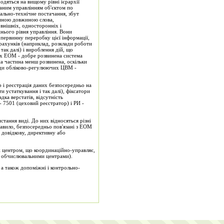
дяться на вищому рівні ієрархії
ваним управлінням об'єктом по
ально-технічне постачання, збут
інною довжиною слова,
внішніх, односторонніх і
нього рівня управління. Вони
, первинну переробку цієї інформації,
рахунків (наприклад, розклади роботи
так далі) і вироблення дій, що
их ЕОМ - добре розвинена система
а частина менш розвинена, оскільки
ади обліково-регулюючих ЦВМ -
 і реєстрація даних безпосередньо на
и устаткування і так далі), фіксатори
дка верстатів, відсутність
- 7501 (цеховий реєстратор) і РИ -
тання виді. До них відносяться різні
равило, безпосередньо пов'язані з ЕОМ
) довідкову, директивну або
 центром, що координаційно-управляє,
и обчислювальними центрами).
 а також допоміжні і контрольно-