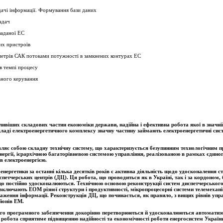
дачі інформації. Формування бази даних
адач
заданої ЕС
них пристроїв
метрів САК потоками потужності в замкнених контурах ЕС
в темпі процесу
ьного керування
ивіших складових частин економіки держави, надійна і ефективна робота якої в значній м
кладі електроенергетичного комплексу значну частину займають електроенергетичні сис
ляє собою складну технічну систему, що характеризується безупинним технологічним п
енергії, ієрархічною багаторівневою системою управління, реалізованою в рамках єдино
в електроенергією.
нергетики за останні кілька десятків років є активна діяльність щодо удосконалення 
спетчерських центрів (ДЦ). Ця робота, що проводиться як в Україні, так і за кордоном, 
що постійно удосконалюються. Технічною основою реконструкції систем диспетчерського
ключають ЕОМ різної структури і продуктивності, мікропроцесорні системи телемехані
раження інформації. Реконструкція ДЦ, що починається, як правило, з вищих рівнів упра
йонів ЕМ.
ого програмного забезпечення докорінно перетворюються й удосконалюються автоматизо
робота сприятиме підвищенню надійності та економічності роботи енергосистем Україн