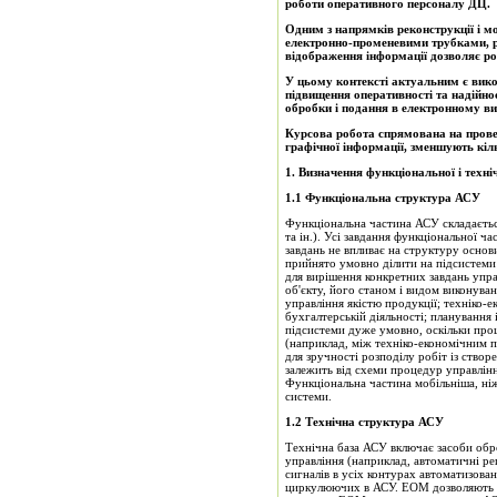
роботи оперативного персоналу ДЦ.
Одним з напрямків реконструкції і м
електронно-променевими трубками, р
відображення інформації дозволяє р
У цьому контексті актуальним є вик
підвищення оперативності та надійно
обробки і подання в електронному ви
Курсова робота спрямована на провед
графічної інформації, зменшують кіл
1
.
Визначення функціональної і техні
1.1 Функціональна структура АСУ
Функціональна частина АСУ складається
та ін.). Усі завдання функціональної 
завдань не впливає на структуру осно
прийнято умовно ділити на підсистеми 
для вирішення конкретних завдань упра
об'єкту, його станом і видом виконува
управління якістю продукції; техніко-
бухгалтерській діяльності; планування
підсистеми дуже умовно, оскільки проц
(наприклад, між техніко-економічним 
для зручності розподілу робіт із ство
залежить від схеми процедур управління
Функціональна частина мобільніша, ніж
системи.
1.2 Технічна структура АСУ
Технічна база АСУ включає засоби обро
управління (наприклад, автоматичні ре
сигналів в усіх контурах автоматизова
циркулюючих в АСУ. ЕОМ дозволяють оп