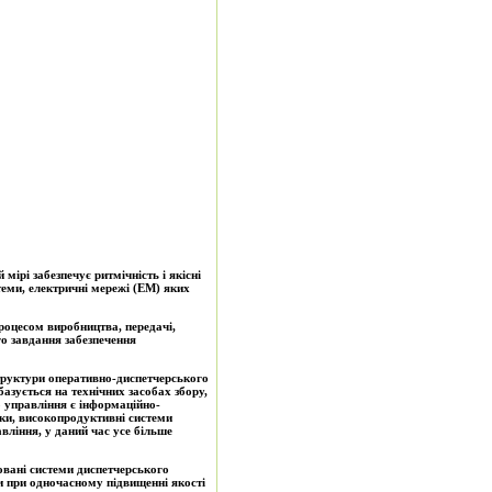
ірі забезпечує ритмічність і якісні
теми, електричні мережі (ЕМ) яких
роцесом виробництва, передачі,
го завдання забезпечення
структури оперативно-диспетчерського
базується на технічних засобах збору,
 управління є інформаційно-
ки, високопродуктивні системи
вління, у даний час усе більше
вані системи диспетчерського
и при одночасному підвищенні якості