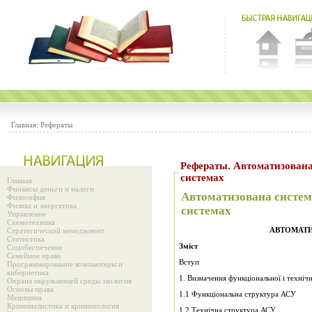
Главная:
Рефераты
Рефераты. Автоматизована
системах
Главная
Финансы деньги и налоги
Автоматизована систем
Философия
Физика и энергетика
системах
Управление
Схемотехника
АВТОМАТИ
Стратегический менеджмент
Статистика
Зміст
Соцобеспечение
Семейное право
Вступ
Программирование компьютеры и
кибернетика
1. Визначення функціональної і техні
Охрана окружающей среды экология
Основы права
1.1 Функціональна структура АСУ
Медицина
Криминалистика и криминология
1.2 Технічна структура АСУ