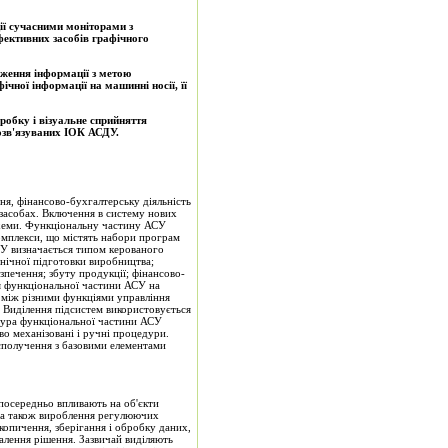
ії сучасними моніторами з
ективних засобів графічного
ження інформації з метою
ної інформації на машинні носії, її
робку і візуальне сприйняття
озв'язуваних ІОК АСДУ.
ня, фінансово-бухгалтерську діяльність
х засобах. Включення в систему нових
схеми. Функціональну частину АСУ
омплекси, що містять набори програм
АСУ визначається типом керованого
хнічної підготовки виробництва;
зпечення; збуту продукції; фінансово-
ня функціональної частини АСУ на
у між різними функціями управління
 Виділення підсистем використовується
уктура функціональної частини АСУ
во механізовані і ручні процедури.
 сполучення з базовими елементами
зпосередньо впливають на об'єкти
ї, а також вироблення регулюючих
копичення, зберігання і обробку даних,
лення рішення. Зазвичай виділяють