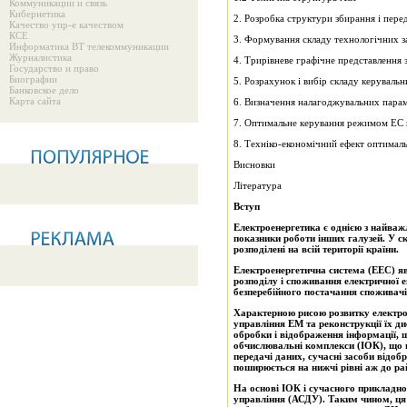
Коммуникации и связь
Кибернетика
2. Розробка структури збирання і пере
Качество упр-е качеством
КСЕ
3. Формування складу технологічних з
Информатика ВТ телекоммуникации
Журналистика
4. Трирівневе графічне представлення 
Государство и право
Биографии
5. Розрахунок і вибір складу керуваль
Банковское дело
Карта сайта
6. Визначення налагоджувальних пара
7. Оптимальне керування режимом ЕС 
8. Техніко-економічний ефект оптимал
Висновки
Література
Вступ
Електроенергетика є однією з найважл
показники роботи інших галузей. У с
розподілені на всій території країни.
Електроенергетична система (ЕЕС) яв
розподілу і споживання електричної 
безперебійного постачання споживачі
Характерною рисою розвитку електрое
управління ЕМ та реконструкції їх ди
обробки і відображення інформації, 
обчислювальні комплекси (ІОК), що в
передачі даних, сучасні засоби відоб
поширюється на нижчі рівні аж до ра
На основі ІОК і сучасного прикладн
управління (АСДУ). Таким чином, ця 