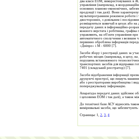
два класи ЕОМ, використовуваних в АС
управління (наприклад, в координаційн
основних планово-економічних, забезпе
продукції і так далі). Вони характер
мультипрограмним режимом роботи і та
двосторонніх, з довільним і послідовн
розміщуються зазвичай в цехах або на ді
передачу даних в інформаційно-розрах
кожного верстата і робітника, графіка 
управляють, на об'єкти управління пр
автоматичного сполучення з великим чи
первинно оброблена інформація переда
«Дніпро» і М - 6000 [7].
Засоби збору і реєстрації даних за уч
робочих місцях (наприклад, в цеху, на 
порушень встановленого технологічного 
транспортних засобів для відправки го
7401 (складський реєстратор) [7].
Засоби відображення інформації призна
друкуючі пристрої, що пишуть машини, 
або з реєстраторами виробництва і вида
попереджувальну інформацію.
Апаратура передачі даних здійснює о
і цеховими ЕОМ і так далі), а також 
До технічної бази АСУ відносять також
вимірювальні засоби, що забезпечують
Страницы: 1,
2
,
3
,
4