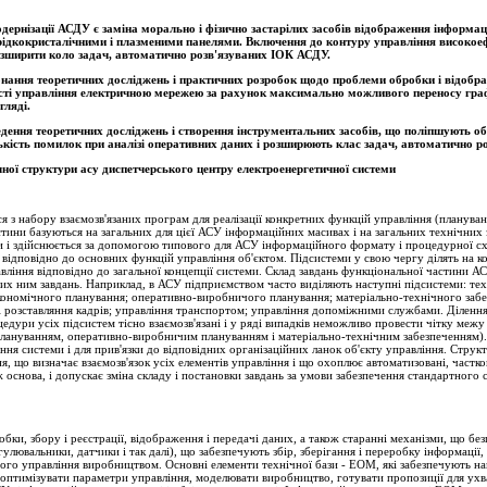
одернізації АСДУ є заміна морально і фізично застарілих засобів відображення інформац
ідкокристалічними і плазменими панелями. Включення до контуру управління високоеф
озширити коло задач, автоматично розв'язуваних ІОК АСДУ.
онання теоретичних досліджень і практичних розробок щодо проблеми обробки і відобра
сті управління електричною мережею за рахунок максимально можливого переносу графіч
гляді.
ення теоретичних досліджень і створення інструментальних засобів, що поліпшують об
ькість помилок при аналізі оперативних даних і розширюють клас задач, автоматично р
чної структури асу диспетчерського центру електроенергетичної системи
 з набору взаємозв'язаних програм для реалізації конкретних функцій управління (плануван
частини базуються на загальних для цієї АСУ інформаційних масивах і на загальних технічни
ви і здійснюється за допомогою типового для АСУ інформаційного формату і процедурної 
відповідно до основних функцій управління об'єктом. Підсистеми у свою чергу ділять на к
вління відповідно до загальної концепції системи. Склад завдань функціональної частини 
них ним завдань. Наприклад, в АСУ підприємством часто виділяють наступні підсистеми: те
економічного планування; оперативно-виробничого планування; матеріально-технічного забе
 і розставляння кадрів; управління транспортом; управління допоміжними службами. Ділен
едури усіх підсистем тісно взаємозв'язані і у ряді випадків неможливо провести чітку меж
плануванням, оперативно-виробничим плануванням і матеріально-технічним забезпеченням).
рення системи і для прив'язки до відповідних організаційних ланок об'єкту управління. Стр
, що визначає взаємозв'язок усіх елементів управління і що охоплює автоматизовані, частко
 основа, і допускає зміна складу і постановки завдань за умови забезпечення стандартного
бки, збору і реєстрації, відображення і передачі даних, а також старанні механізми, що бе
гулювальники, датчики і так далі), що забезпечують збір, зберігання і переробку інформаці
ного управління виробництвом. Основні елементи технічної бази - ЕОМ, які забезпечують на
тимізувати параметри управління, моделювати виробництво, готувати пропозиції для ухва