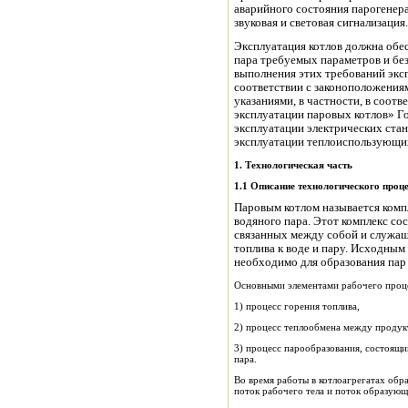
аварийного состояния парогенер
звуковая и световая сигнализация.
Эксплуатация котлов должна об
пара требуемых параметров и без
выполнения этих требований экс
соответствии с законоположения
указаниями, в частности, в соот
эксплуатации паровых котлов» Г
эксплуатации электрических стан
эксплуатации теплоиспользующих
1.
Технологическая часть
1.1
Оп
и
сание технологического проц
Паровым котлом называется компл
водяного пара. Этот комплекс со
связанных между собой и служащ
топлива к воде и пару. Исходным
необходимо для образования пар 
Основными элементами рабочего процес
1) процесс горения топлива,
2) процесс теплообмена между продук
3) процесс парообразования, состоящи
пара.
Во время работы в котлоагрегатах обр
поток рабочего тела и поток образующ