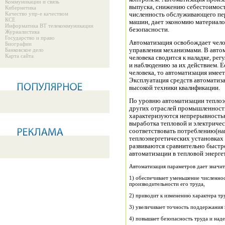
Коммуникации и связь
выпуска, снижению себестоимост
Кибернетика
Качество упр-е качеством
численность обслуживающего пер
КСЕ
машин, дает экономию материалов
Информатика ВТ телекоммуникации
безопасности.
Журналистика
Государство и право
Автоматизация освобождает чело
Биографии
Банковское дело
управления механизмами. В авто
Карта сайта
человека сводится к наладке, ре
и наблюдению за их действием. Е
человека, то автоматизация имеет
Эксплуатация средств автоматиз
высокой техники квалификации.
По уровню автоматизации теплоэ
других отраслей промышленности
характеризуются непрерывность
выработка тепловой и электриче
соответствовать потреблению(наг
теплоэнергетических установках
развиваются сравнительно быстр
автоматизации в тепловой энерге
Автоматизация параметров дает значи
1) обеспечивает уменьшение численнос
производительности его труда,
2) приводит к изменению характера т
3) увеличивает точность поддержания
4) повышает безопасность труда и над