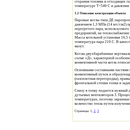
сгорания топлива и отходящих г
температуре Т=540 С и давлении 
1.2
Описание конструкции объекта
Паровые котлы типа ДЕ паропрои
давлением 1,3 МПа (14 кгс/см2)
перегретого пара, используемог
предприятий, на теплоснабжение
Масса котельной установки 16,5 
температура пара 210 С. В качес
мазут.
Котлы двухбарабанные вертикал
схеме «Д», характерной особенн
конвективной части котла относи
Основными составными частями к
конвективный пучок и образующ
(газоплотная перегородка), прав
фронтальной стенки топки и задн
Снизу в топку подается нужный д
дутьевых вентиляторов 3. Процес
температурах, поэтому экранные
количество тепла путем излучени
Страницы: 1,
2
,
3