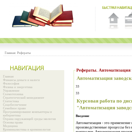
Главная:
Рефераты
Рефераты. Автоматизация 
Главная
Автоматизация заводск
Финансы деньги и налоги
Философия
33
Физика и энергетика
Управление
33
Схемотехника
Стратегический менеджмент
Курсовая работа по ди
Статистика
Соцобеспечение
"
Автоматизация заводс
Семейное право
Программирование компьютеры и
кибернетика
Введение
Охрана окружающей среды экология
Основы права
Автоматизация - это применение
Медицина
производственные процессы без н
Криминалистика и криминология
контролем. Автоматизация произ