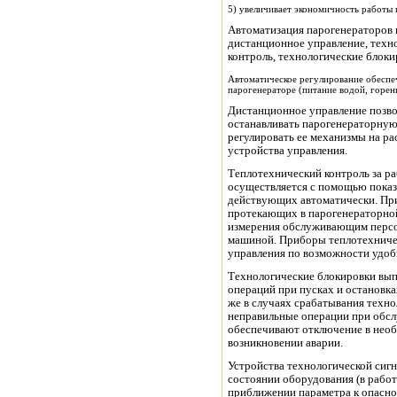
5) увеличивает экономичность работы 
Автоматизация парогенераторов в
дистанционное управление, техн
контроль, технологические блоки
Автоматическое регулирование обеспе
парогенераторе (питание водой, горени
Дистанционное управление позво
останавливать парогенераторную 
регулировать ее механизмы на ра
устройства управления.
Теплотехнический контроль за р
осуществляется с помощью пок
действующих автоматически. Пр
протекающих в парогенераторной
измерения обслуживающим перс
машиной. Приборы теплотехничес
управления по возможности удоб
Технологические блокировки вып
операций при пусках и остановка
же в случаях срабатывания техн
неправильные операции при обсл
обеспечивают отключение в нео
возникновении аварии.
Устройства технологической си
состоянии оборудования (в работе
приближении параметра к опасно