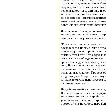
котлоагрегате имеют место все в
конвекция и лучеиспускание. Соо
подразделяется на конвективные 
передаваемое через единицу площ
теплового напряжения поверхнос
во-первых, свойствами материала
возможной интенсивностью тепло
поверхности, от поверхности наг
Интенсивность коэффициента теп
температур теплоносителей, ско
поверхности нагрева и чем выше 
Образование пара в котлоагрегат
последовательностью. Уже в экра
процесс протекает при больших 
заключается в том, что отдельны
поверхности и обладающие высок
сравнению с другими молекулами
воздействия соседних молекул, 
окружающее пространство. С ув
испарения возрастает. Процесс 
конденсацией. Жидкость, образу
конденсатом. Она используется д
пароперегревателях.
Пар, образуемый в котлоагрегате
Насыщенный пар в свою очередь д
теплоэлектростанциях требуется 
устанавливается пароперегревате
в которых для перегрева пара исп