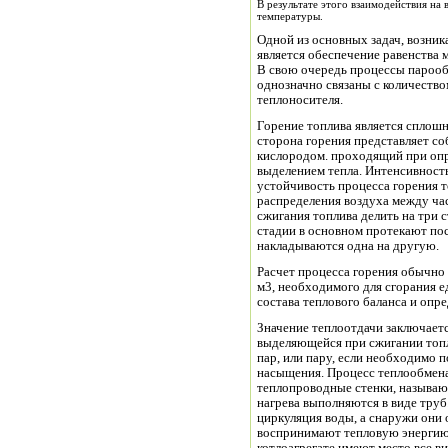
В результате этого взаимодействия на 
температуры.
Одной из основных задач, возник
является обеспечение равенства
В свою очередь процессы парообр
однозначно связаны с количество
теплоносителя.
Горение топлива является сплош
сторона горения представляет со
кислородом. проходящий при оп
выделением тепла. Интенсивность
устойчивость процесса горения т
распределения воздуха между ча
сжигания топлива делить на три с
стадии в основном протекают пос
накладываются одна на другую.
Расчет процесса горения обычно 
м3, необходимого для сгорания е
состава теплового баланса и опр
Значение теплоотдачи заключаетс
выделяющейся при сжигании топл
пар, или пару, если необходимо
насыщения. Процесс теплообмена
теплопроводные стенки, называю
нагрева выполняются в виде тру
циркуляция воды, а снаружи они
воспринимают тепловую энергию 