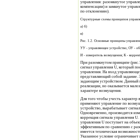
управления: разомкнутое управл
компенсации) и замкнутое управл
по отклонению).
Структурные схемы принципов управле
а) б)
в)
Рис. 1.2. Основные принципы управле
УУ - управляющее устройство; ОУ - об
И - измеритель возмущения; К - корре
При разомкнутом принципе (рис.
сигнал управления U, который по
управления. На вход управляющег
представляющий собой задание. 
задающим устройством. Данный 
реализации, но оказывается мал
характере возмущения.
Для того чтобы учесть характер 
применяют управление по возмущ
устройство, вырабатывает сигнал
Одновременно, производятся изм
коррекция сигнала управления U.
управления U поступает на объек
эффективным по сравнению с раз
имеется техническая возможност
Указанное условие ограничивает