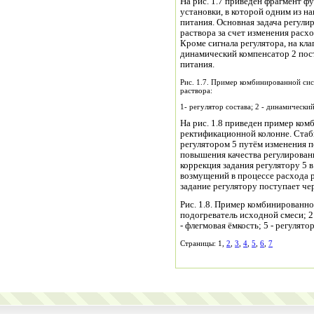
На рис. 1.7 приведен фрагмент 
установки, в которой одним из н
питания. Основная задача регули
раствора за счет изменения расхо
Кроме сигнала регулятора, на кл
динамический компенсатор 2 пос
питания.
Рис. 1.7. Пример комбинированной си
раствора:
1- регулятор состава; 2 - динамически
На рис. 1.8 приведен пример ком
ректификационной колонне. Стаб
регулятором 5 путём изменения 
повышения качества регулирован
коррекция задания регулятору 5 
возмущений в процессе расхода 
задание регулятору поступает че
Рис. 1.8. Пример комбинированно
подогреватель исходной смеси; 2 
- флегмовая ёмкость; 5 - регулято
Страницы: 1,
2
,
3
,
4
,
5
,
6
,
7