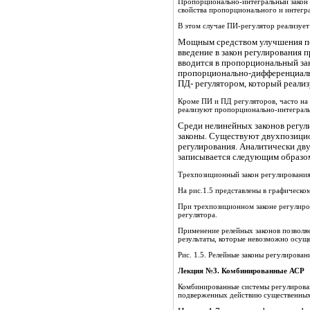
Пропорционально-интегральный закон 
свойства пропорционального и интегра
В этом случае ПИ-регулятор реализует
Мощным средством улучшения по
введение в закон регулирования 
вводится в пропорциональный зак
пропорционально-дифференциальн
ПД- регулятором, который реализ
Кроме ПИ и ПД регуляторов, часто на
реализуют пропорционально-интеграль
Среди нелинейных законов регул
законы. Существуют двухпозици
регулирования. Аналитически дв
записывается следующим образо
Трехпозиционный закон регулирования
На рис.1.5 представлены в графическо
При трехпозиционном законе регулиро
регулятора.
Применение релейных законов позволя
результаты, которые невозможно осущ
Рис. 1.5. Релейные законы регулирован
Лекция №3.
Комбинированные АСР
Комбинированные системы регулирован
подверженных действию существенных