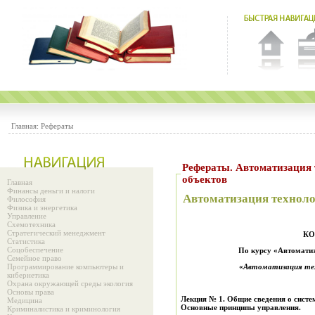
Главная:
Рефераты
Рефераты. Автоматизация 
объектов
Главная
Финансы деньги и налоги
Автоматизация техноло
Философия
Физика и энергетика
Управление
Схемотехника
Стратегический менеджмент
КО
Статистика
Соцобеспечение
По курсу «Автоматиз
Семейное право
Программирование компьютеры и
«
Автоматизация тех
кибернетика
Охрана окружающей среды экология
Основы права
Лекция № 1.
Общие сведени
я
о систе
Медицина
Основные принципы управления.
Криминалистика и криминология