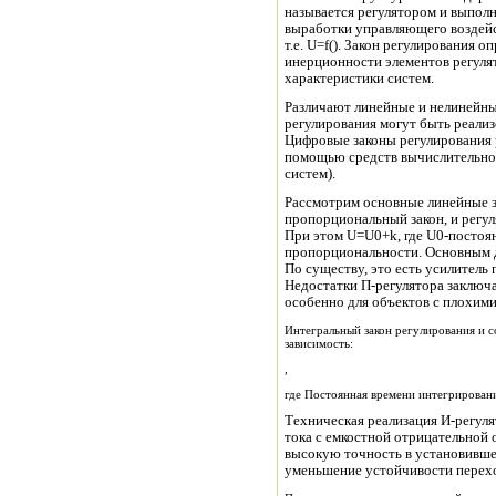
называется регулятором и выпол
выработки управляющего воздейс
т.е. U=f(). Закон регулирования о
инерционности элементов регуля
характеристики систем.
Различают линейные и нелинейные
регулирования могут быть реали
Цифровые законы регулирования 
помощью средств вычислительно
систем).
Рассмотрим основные линейные з
пропорциональный закон, и регул
При этом U=U0+k, где U0-постоя
пропорциональности. Основным д
По существу, это есть усилитель
Недостатки П-регулятора заключ
особенно для объектов с плохим
Интегральный закон регулирования и 
зависимость:
,
где Постоянная времени интегрирован
Техническая реализация И-регуля
тока с емкостной отрицательной 
высокую точность в установивше
уменьшение устойчивости перехо