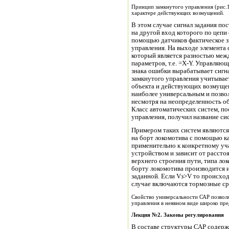
Принцип замкнутого управления (рис.1
характере действующих возмущений.
В этом случае сигнал задания пос
на другой вход которого по цепи
помощью датчиков фактическое з
управления. На выходе элемента сравнения им
который является разностью меж
параметров, т.е. =Х-Y. Управляю
знака ошибки вырабатывает сигн
замкнутого управления учитывает
объекта и действующих возмуще
наиболее универсальным и позво
несмотря на неопределенность о
Класс автоматических систем, п
управления, получил название си
Примером таких систем являются 
на борт локомотива с помощью ка
применительно к конкретному уч
устройством и зависит от рассто
верхнего строения пути, типа локо
борту локомотива производится и
заданной. Если Vз>V то происход
случае включаются тормозные ср
Свойство универсальности САР позвол
управления в неявном виде широко пре
Лекция №2.
Законы регулирования
В составе структуры САР содерж