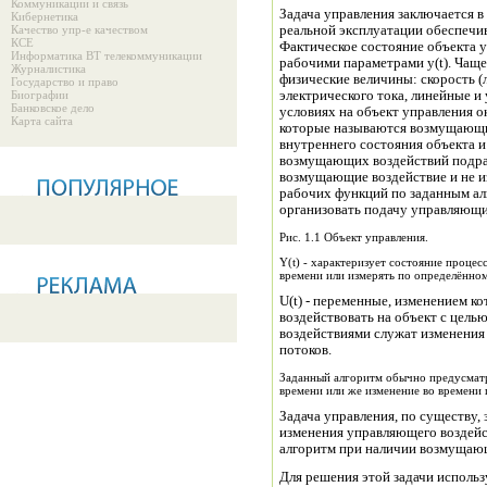
Коммуникации и связь
Задача управления заключается в
Кибернетика
Качество упр-е качеством
реальной эксплуатации обеспечи
КСЕ
Фактическое состояние объекта 
Информатика ВТ телекоммуникации
рабочими параметрами y(t). Чащ
Журналистика
физические величины: скорость (
Государство и право
Биографии
электрического тока, линейные и
Банковское дело
условиях на объект управления о
Карта сайта
которые называются возмущающим
внутреннего состояния объекта и
возмущающих воздействий подраз
возмущающие воздействие и не из
рабочих функций по заданным ал
организовать подачу управляющих 
Рис. 1.1 Объект управления.
Y(t) - характеризует состояние проце
времени или измерять по определённом
U(t) - переменные, изменением к
воздействовать на объект с цел
воздействиями служат изменения
потоков.
Заданный алгоритм обычно предусмат
времени или же изменение во времени 
Задача управления, по существу,
изменения управляющего воздейс
алгоритм при наличии возмущаю
Для решения этой задачи исполь