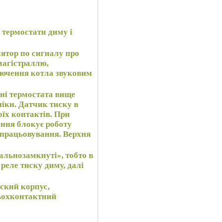
 термостати диму і
ятор по сигналу про
магістраллю,
ключення котла звуковим
нні термостата вище
ніки. Датчик тиску в
оїх контактів. При
ання блокує роботу
спрацьовування. Верхня
альнозамкнуті», тобто в
реле тиску диму, далі
оский корпус,
рьохконтактний