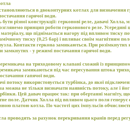
котла
встановлюються в двоконтурних котлах для визначення г
остачання гарячої води.
 бути різної конструкції: герконові реле, давачі Холла,
озглянемо принцип роботи герконового реле. Усередині 
 матеріалу, що піднімається нагору під впливом тиску п
намічному тиску (0,25 бар) і впливає своїм магнітним пол
вузла. Контакти геркона замикаються. При розімкнутих
и замкнутих - у режимі постачання гарячої води.
еремикача на триходовому клапані схожий із принципом
еремикача замикаються під час пересування штока трихо
постачання гапячої води.
ачі потоку використовується турбінка, до якої підключе
а можна не тільки визначати наявність потоку, але і йог
бінки. Цей давач працює так: при обертанні магніту, що 
тне поле. Датчик Холла під впливом цього поля генерує 
ною платою котла. По частоті цих імпульсів обчислюєт
а проводять за рахунок перекривання кранів перед регу