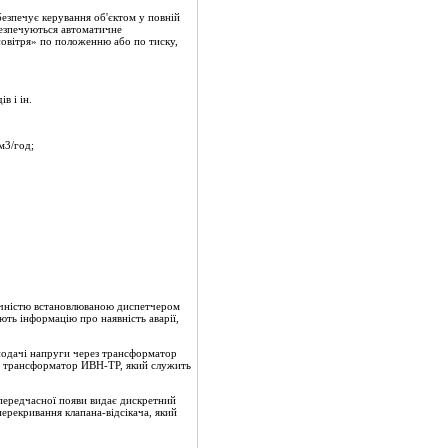
езпечує керування об'єктом у повній
безпечуються автоматичне
повітря» по положенню або по тиску,
в і ін.
м3/год;
одичністю встановлюваною диспетчером
ають інформацію про наявність аварії,
подачі напруги через трансформатор
ий трансформатор ИВН-ТР, який служить
передчасної появи видає дискретний
ерекривання клапана-відсікача, який