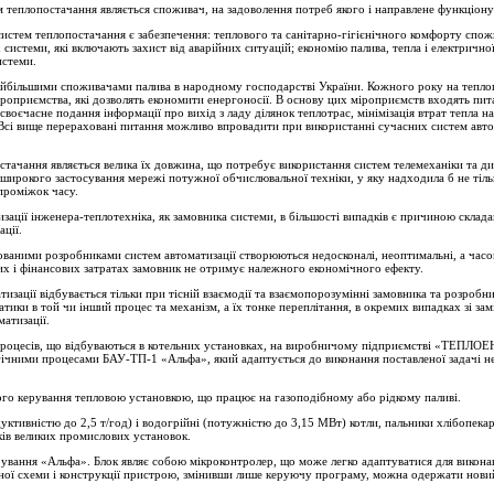
 теплопостачання являється споживач, на задоволення потреб якого і направлене функціону
истем теплопостачання є забезпечення: теплового та санітарно-гігієнічного комфорту спож
 системи, які включають захист від аварійних ситуацій; економію палива, тепла і електричної 
истеми.
йбільшими споживачами палива в народному господарстві України. Кожного року на тепло
міроприємства, які дозволять економити енергоносії. В основу цих міроприємств входять пи
 своєчасне подання інформації про вихід з ладу ділянок теплотрас, мінімізація втрат тепла 
 Всі вище перераховані питання можливо впровадити при використанні сучасних систем ав
тачання являється велика їх довжина, що потребує використання систем телемеханіки та ди
широкого застосування мережі потужної обчислювальної техніки, у яку надходила б не тіль
проміжок часу.
зації інженера-теплотехніка, як замовника системи, в більшості випадків є причиною склад
ції.
кованими розробниками систем автоматизації створюються недосконалі, неоптимальні, а часом
их і фінансових затратах замовник не отримує належного економічного ефекту.
изації відбувається тільки при тісній взаємодії та взаємопорозумінні замовника та розробн
тики в той чи інший процес та механізм, а їх тонке переплітання, в окремих випадках зі за
атизації.
процесів, що відбуваються в котельних установках, на виробничому підприємстві «ТЕПЛОЕ
ічними процесами БАУ-ТП-1 «Альфа», який адаптується до виконання поставленої задачі н
го керування тепловою установкою, що працює на газоподібному або рідкому паливі.
уктивністю до 2,5 т/год) і водогрійні (потужністю до 3,15 МВт) котли, пальники хлібопека
ів великих промислових установок.
вання «Альфа». Блок являє собою мікроконтролер, що може легко адаптуватися для виконан
ної схеми і конструкції пристрою, змінивши лише керуючу програму, можна одержати нови