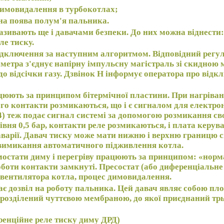
димовидалення в турбокотлах;
на поява полум'я пальника.
називають ще і давачами безпеки. До них можна віднести:
еле тиску.
ідключення за наступним алгоритмом. Відповідний регул
аметра з'єднує напірну імпульсну магістраль зі скидною 
о відсічки газу. Дзвінок Н інформує оператора про від
ацюють за принципом бітермічної пластини. При нагріва
ого контакти розмикаються, що і є сигналом для електро
 4) теж подає сигнал системі за допомогою розмикання св
івня 0,5 бар, контакти реле розмикаються, і плата керув
аварії. Давач тиску може мати нижню і верхню границю 
 вимикання автоматичного підживлення котла.
рмостати диму і перегріву працюють за принципом: «норм
оти контакти замкнуті. Пресостат (або диференціальне 
 вентилятора котла, процес димовидалення.
дає дозвіл на роботу пальника. Цей давач являє собою пл
 розділений чуттєвою мембраною, до якої приєднаний т
иренційне реле тиску диму ДРД)