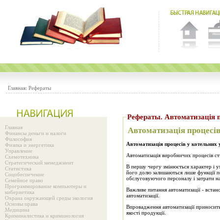
Главная:
Рефераты
Рефераты. Автоматизація 
Главная
Автоматизація процесів
Финансы деньги и налоги
Философия
Автоматизація процесів у котельних
Физика и энергетика
Управление
Автоматизація виробничих процесів ств
Схемотехника
Стратегический менеджмент
В першу чергу змінюється характер і у
Статистика
його долю залишаються лише функції п
Соцобеспечение
обслуговуючого персоналу і затрати н
Семейное право
Программирование компьютеры и
Важливе питання автоматизації - встано
кибернетика
автоматизації.
Охрана окружающей среды экология
Основы права
Впровадження автоматизації приносить
Медицина
якості продукції.
Криминалистика и криминология