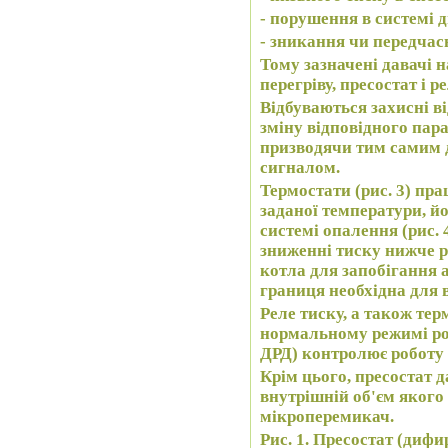
- порушення в системі 
- зникання чи передчас
Тому зазначені давачі 
перегріву, пресостат і р
Відбуваються захисні в
зміну відповідного пар
призводячи тим самим д
сигналом.
Термостати (рис. 3) пр
заданої температури, й
системі опалення (рис.
зниженні тиску нижче р
котла для запобігання 
границя необхідна для
Реле тиску, а також те
нормальному режимі роб
ДРД) контролює роботу
Крім цього, пресостат 
внутрішній об'єм якого
мікроперемикач.
Рис. 1. Пресостат (диф