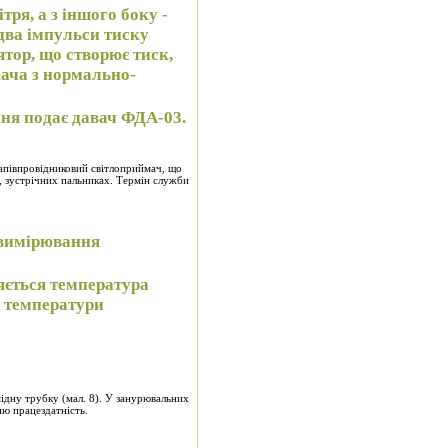
ря, а з іншого боку -
два імпульси тиску
тор, що створює тиск,
ача з нормально-
ня подає давач ФДА-03.
напівпровідниковий світлоприймач, що
, зустрічних пальниках. Термін служби
я вимірювання
яється температура
і температури
мідну трубку (мал. 8). У занурювальних
ню працездатність.