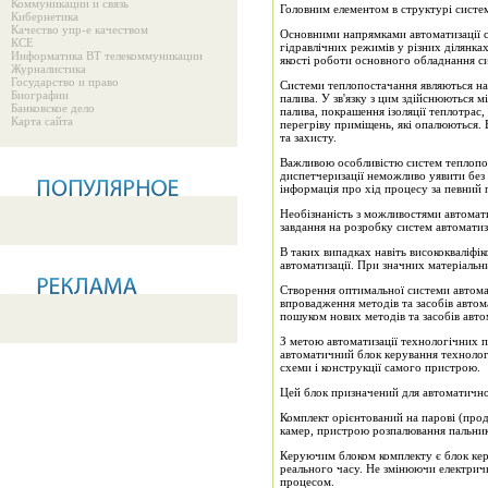
Коммуникации и связь
Головним елементом в структурі систем
Кибернетика
Качество упр-е качеством
Основними напрямками автоматизації с
КСЕ
гідравлічних режимів у різних ділянках
Информатика ВТ телекоммуникации
якості роботи основного обладнання с
Журналистика
Государство и право
Системи теплопостачання являються на
Биографии
палива. У зв'язку з цим здійснюються 
Банковское дело
палива, покрашення ізоляції теплотрас,
Карта сайта
перегріву приміщень, які опалюються.
та захисту.
Важливою особливістю систем теплопос
диспетчеризації неможливо уявити без 
інформація про хід процесу за певний 
Необізнаність з можливостями автомати
завдання на розробку систем автоматиза
В таких випадках навіть висококваліфі
автоматизації. При значних матеріальн
Створення оптимальної системи автомат
впровадження методів та засобів автома
пошуком нових методів та засобів автом
З метою автоматизації технологічних 
автоматичний блок керування технолог
схеми і конструкції самого пристрою.
Цей блок призначений для автоматично
Комплект орієнтований на парові (прод
камер, пристрою розпалювання пальник
Керуючим блоком комплекту є блок керу
реального часу. Не змінюючи електрич
процесом.