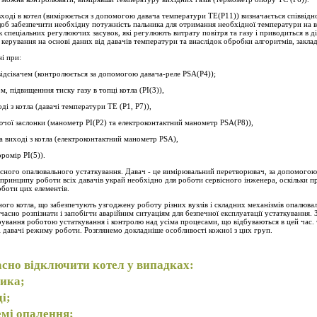
вході в котел (вимірюється з допомогою давача температури ТЕ(Р11)) визначається співвідн
об забезпечити необхідну потужність пальника для отримання необхідної температури на ви
к спеціальних регулюючих засувок, які регулюють витрату повітря та газу і приводиться в 
керування на основі даних від давачів температури та внаслідок обробки алгоритмів, закла
і при:
відсікачем (контролюється за допомогою давача-реле PSA(Р4));
м, підвищенння тиску газу в топці котла (РІ(3)),
і з котла (давачі температури ТЕ (Р1, Р7)),
ючої заслонки (манометр РІ(Р2) та електроконтактний манометр PSA(Р8)),
а виході з котла (електроконтактний манометр PSA),
ромір РІ(5)).
асного опалювального устаткування. Давач - це вимірювальний перетворювач, за допомог
принципу роботи всіх давачів украй необхідно для роботи сервісного інженера, оскільки пр
оботи цих елементів.
сного котла, що забезпечують узгоджену роботу різних вузлів і складних механізмів опалюва
часно розпізнати і запобігти аварійним ситуаціям для безпечної експлуатації устаткування. 
ування роботою устаткування і контролю над усіма процесами, що відбуваються в цей час.
 і давачі режиму роботи. Розглянемо докладніше особливості кожної з цих груп.
асно відключити котел у випадках:
ника;
і;
емі опалення;