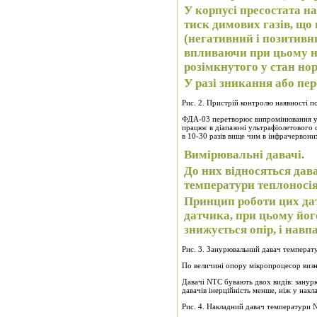
У корпусі пресостата на
тиск димових газів, що
(негативний і позитивн
впливаючи при цьому н
розімкнутого у стан но
У разі зникання або пе
Рис. 2. Пристрій контролю наявності 
ФДА-03
перетворює випромінювання ул
працює в діапазоні ультрафіолетового 
в 10-30 разів вище чим в інфрачервони
Вимірювальні давачі.
До них відносяться дав
температури теплоносія
Принцип роботи цих дат
датчика, при цьому йог
знижується опір, і навп
Рис. 3. Занурювальний давач темпера
По величині опору мікропроцесор визн
Давачі NTC бувають двох видів: занурюв
давачів інерційність менше, ніж у нак
Рис. 4. Накладний давач температури