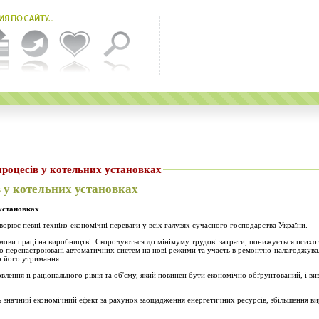
процесів у котельних установках
 у котельних установках
 установках
орює певні техніко-економічні переваги у всіх галузях сучасного господарства України.
мови праці на виробництві. Скорочуються до мінімуму трудові затрати, понижується психо
о перенастроювані автоматичних систем на нові режими та участь в ремонтно-налагоджув
а його утримання.
влення її раціонального рівня та об'єму, який повинен бути економічно обґрунтований, і ви
 значний економічний ефект за рахунок заощадження енергетичних ресурсів, збільшення 