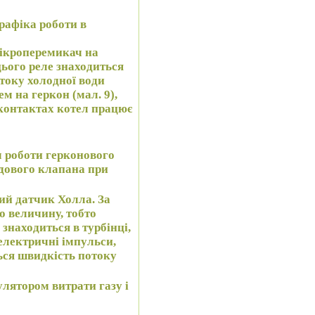
рафіка роботи в
 мікроперемикач на
цього реле знаходиться
отоку холодної води
ем на геркон (мал. 9),
 контактах котел працює
 роботи герконового
дового клапана при
ний датчик Холла. За
о величину, тобто
знаходиться в турбінці,
електричні імпульси,
ься швидкість потоку
лятором витрати газу і