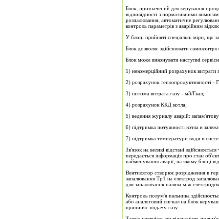
Блок, призначений для керування проце
відповідності з нормативними вимогами
розпалювання, автоматичне регулюванн
контроль параметрів з аварійним відкл
У блоці прийняті спеціальні міри, що
Блок дозволяє здійснювати самоконтроль
Блок може виконувати наступні сервісні
1) некомерційний розрахунок витрати га
2) розрахунок теплопродуктивності - Гк
3) питома витрата газу - м3/Гкал;
4) розрахунок ККД котла;
5) ведення журналу аварій: запам'ятовув
6) підтримка потужності котла в залежн
7) підтримка температури води в систе
Зв'язок на великі відстані здійснюєть
передається інформація про стан об'єкта
найменування аварії, на якому блоці від
Вентилятор створює розрідження в гер
запалювання Тр1 на електрод запалюва
для запалювання палива між електродом
Контроль полум'я пальника здійснюєть
або аналоговий сигнал на блок керуван
припиняє подачу газу.
Також наявність чи відсутність полум'