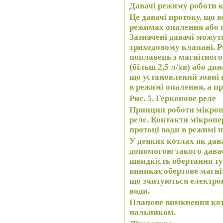
Давачі режиму роботи 
Це давачі протоку, що 
режимах опалення або п
Зазначені давачі можуть
триходовому клапані. Р
поплавець з магнітного
(більш 2,5 л/хв) або ди
що установлений зовні 
в режимі опалення, а пр
Рис. 5. Герконове реле
Принцип роботи мікроп
реле. Контакти мікроп
протоці води в режимі 
У деяких котлах як дав
допомогою такого давач
швидкість обертання тур
виникає обертове магні
що зчитуються електрон
води.
Планове вимкнення котл
пальником.