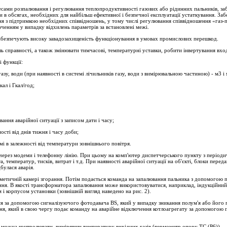
сами розпалювання і регулювання теплопродуктивності газових або рідинних пальників, заб
 в обсягах, необхідних для найбільш ефективної і безпечної експлуатації устаткування. За
я з підтримкою необхідних співвідношень, у тому числі регулювання співвідношення «газ-
юченням у випадку відхилень параметрів за встановлені межі.
 забезпечують високу завадозахищеність функціонування в умовах промислових перешкод.
 справності, а також змінювати тимчасові, температурні уставки, робити інвертування вході
 функції:
зу, води (при наявності в системі лічильників газу, води з вимірювальною частиною) - м3 і 
ал і Гкал/год;
ання аварійної ситуації з записом дати і часу;
ості від днів тижня і часу доби;
мі в залежності від температури зовнішнього повітря.
ся через модеми і телефонну лінію. При цьому на комп'ютер диспетчерського пункту з пері
, температур, тисків, витрат і т.д. При наявності аварійної ситуації на об'єкті, блоки перед
булася аварія.
метичній камері згорання. Потім подається команда на запалювання пальника з допомогою 
ння. В якості трансформатора запалювання може використовуватися, наприклад, індукційн
 і корпусом установки (зовнішній вигляд наведено на рис. 2).
ся за допомогою сигналізуючого фотодавача BS, який у випадку зникання полум'я або його 
ня, який в свою чергу подає команду на аварійне відключення котлоагрегату за допомогою п
я можна контролювати, вимірявши температуру вихідних газів (термометр опору ТС (Р6)).