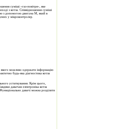
ошення суміші «газ-повітря», яке
ході з котла. Співвідношення суміші
дію з допомогою двигуна М, який в
дених у мікроконтролер.
ою якого можливо одержати інформацію
актично будь-яка діагностика котла
льного устаткування. Крім цього,
Завдяки давачам електроніка котла
 Функціонально давачі можна розділити