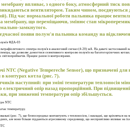
 мембрану впливає, з одного боку, атмосферний тиск повіт
 викидаються вентилятором. Таким чином, поєднуються 
ий). Під час нормальної роботи пальника працює вентиля
а мембрану, що переміщаючи, змінює стан мікроперемик
рмально-замкнутого.
редчасної появи полум'я пальника команду на відключен
полум'я ФДА-03
ьтрафіолетового спектра полум'я в аналоговий сигнал (4-20) мА. На давачі застосований 
спектра, що дозволяє домогтися селективного контролю полум'я на багатогорілочних котлах
х світлоприймачів. Працює разом із контролерами.
ачі NTC (Negative Tempereche Sensor), що призначені дл
 в контурах котла (рис.
7).
чиків наступний: при зміні температури теплоносія мін
о електричний опір назад пропорційний. При підвищенн
аки, при зниженні температури опір збільшується.
тури NTC
ачає температуру.
альні (рис. 7), що безпосередньо контактують з теплоносієм, і накладні, що кріпляться на 
ладних, але вони більше піддаються агресивному середовищу, що несприятливо впливає на їх
 NTC