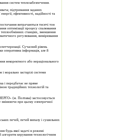
вання систем теплозабезпечення.
ивача; підтримання заданих
енергії; ефективності, надійності та
постачання витрачаються тисячі тон
тання оптимізації процесу спалювання
на теплообмінних станціях, зменшення
томатичного регулювання, вимірювання
спетчеризації. Сучасний рівень
ки оперативна інформація, але й
ання некоректного або нераціонального
 і морально застарілі системи
ика і передбачає не пряме
міною традиційних технологій та
НЕРГО» (м. Полтава) застосовується
е змінюючи при цьому електричної
рських печей, печей випалу і сушильних
ня будь-якої задачі в режимі
й алгоритм керування технологічним