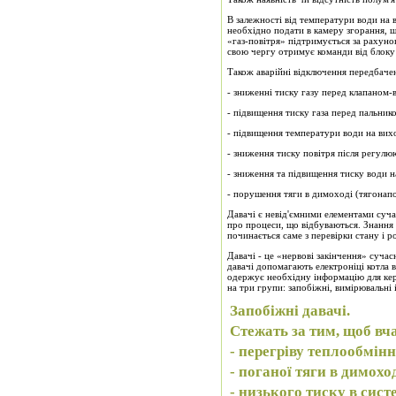
В залежності від температури води на 
необхідно подати в камеру згорання, щ
«газ-повітря» підтримується за рахуно
свою чергу отримує команди від блоку 
Також аварійні відключення передбачен
- зниженні тиску газу перед клапаном-
- підвищення тиску газа перед пальнико
- підвищення температури води на виход
- зниження тиску повітря після регулю
- зниження та підвищення тиску води н
- порушення тяги в димоході (тягонапо
Давачі є невід'ємними елементами суч
про процеси, що відбуваються. Знання 
починається саме з перевірки стану і р
Давачі - це «нервові закінчення» суча
давачі допомагають електроніці котла в
одержує необхідну інформацію для кер
на три групи: запобіжні, вимірювальні
Запобіжні давачі.
Стежать за тим, щоб вч
- перегріву теплообмін
- поганої тяги в димоход
- низького тиску в сист