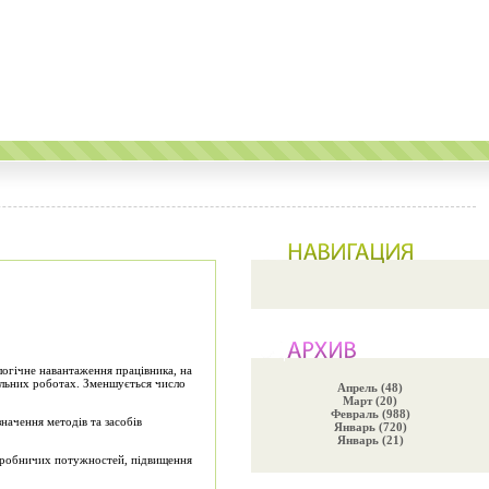
логічне навантаження працівника, на
альних роботах. Зменшується число
Апрель (48)
Март (20)
Февраль (988)
значення методів та засобів
Январь (720)
Январь (21)
виробничих потужностей, підвищення