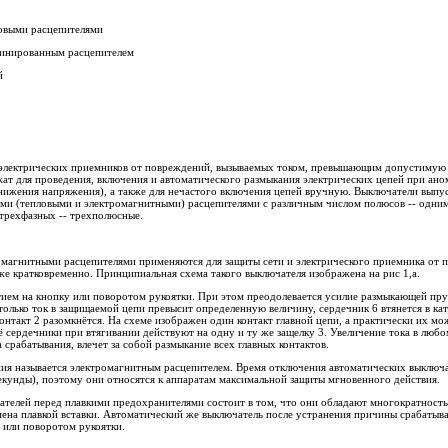
ловыми расцепителями
бинированным расцепителем
й
и электрических приемников от повреждений, вызываемых током, превышающим допустимую 
ат для проведения, включения и автоматического размыкания электрических цепей при ано
нижения напряжения), а также для нечастого включения цепей вручную. Выключатели выпу
и (тепловыми и электромагнитными) расцепителями с различным числом полюсов -- одним
трехфазных -- трехполюсные.
омагнитными расцепителями применяются для защиты сети и электрического приемника от 
е кратковременно. Принципиальная схема такого выключателя изображена на рис 1,а.
тием на кнопку или поворотом рукоятки. При этом преодолевается усилие размыкающей пру
только ток в защищаемой цепи превысит определенную величину, сердечник 6 втянется в ка
нтакт 2 разомкнётся. На схеме изображен один контакт главной цепи, а практически их мо
ё сердечники при втягивании действуют на одну и ту же защелку 3. Увеличение тока в люб
срабатывания, влечет за собой размыкание всех главных контактов.
ия называется электромагнитным расцепителем. Время отключения автоматических выключ
екунды), поэтому они относятся к аппаратам максимальной защиты мгновенного действия.
телей перед плавкими предохранителями состоит в том, что они обладают многократность
мена плавкой вставки. Автоматический же выключатель после устранения причины срабатыв
 или поворотом рукоятки.