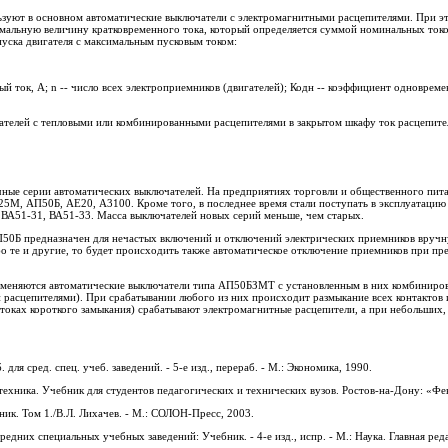
ьзуют в основном автоматические выключатели с электромагнитными расцепителями. При э
мальную величину кратковременного тока, который определяется суммой номинальных ток
пуска двигателя с максимальным пусковым током:
ый ток, А; n -- число всех электроприемников (двигателей); Кодн -- коэффициент одноврем
ателей с тепловыми или комбинированными расцепителями в закрытом шкафу ток расцепите
ые серии автоматических выключателей. На предприятиях торговли и общественного пит
25М, АП50Б, АЕ20, A3100. Кроме того, в последнее время стали поступать в эксплуатацию
 ВА51-31, ВА51-33. Масса выключателей новых серий меньше, чем старых.
50Б предназначен для нечастых включений и отключений электрических приемников вручну
бо те и другие, то будет происходить также автоматическое отключение приемников при п
именяются автоматические выключатели типа АП50БЗМТ с установленным в них комбиниро
расцепителями). При срабатывании любого из них происходит размыкание всех контактов 
токах короткого замыкания) срабатывают электромагнитные расцепители, а при небольших, 
для сред. спец. учеб. заведений. - 5-е изд., перераб. - М.: Экономика, 1990.
отехника. Учебник для студентов педагогических и технических вузов. Ростов-на-Дону: «Фе
ник. Том 1./В.Л. Лихачев. - М.: СОЛОН-Пресс, 2003.
редних специальных учебных заведений: Учебник. - 4-е изд., испр. - М.: Наука. Главная ре