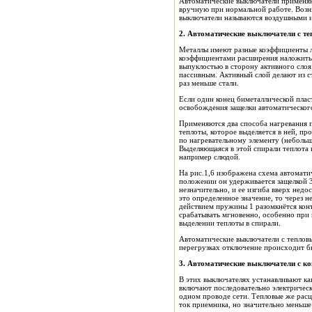
Автоматические выключатели применяют
вручную при нормальной работе. Возни
выключатели называются воздушными и
2.
Автоматичес
кие выключатели с т
Металлы имеют разные коэффициенты л
коэффициентами расширения наложить 
выпуклостью в сторону активного сло
пассивным. Активный слой делают из ст
раз меньше стали.
Если один конец биметаллической пласт
освобождения защелки автоматического
Применяются два способа нагревания п
теплоты, которое выделяется в ней, п
по нагревательному элементу (небольш
Выделяющаяся в этой спирали теплота 
например слюдой.
На рис.1,6 изображена схема автомати
положении он удерживается защелкой 3
незначительно, и ее изгиба вверх недо
это определенное значение, то через н
действием пружины 1 разомкнётся конта
срабатывать мгновенно, особенно при
выделении теплоты в спирали.
Автоматические выключатели с теплов
перегрузках отключение происходит бы
3.
Автоматические выключатели
с ко
В этих выключателях устанавливают ка
включают последовательно электричес
одном проводе сети. Тепловые же рас
ток приемника, но значительно меньше