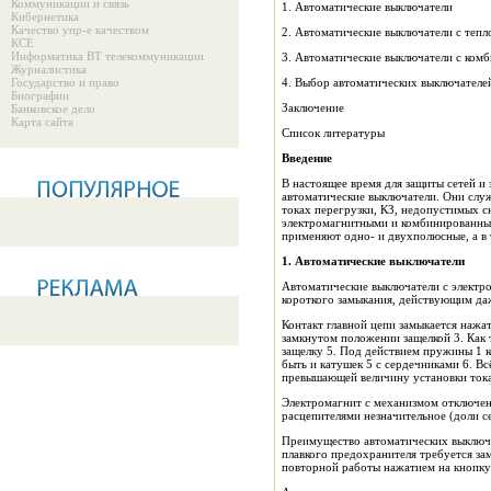
Коммуникации и связь
1. Автоматические выключатели
Кибернетика
Качество упр-е качеством
2. Автоматические выключатели с теп
КСЕ
Информатика ВТ телекоммуникации
3. Автоматические выключатели с ком
Журналистика
Государство и право
4. Выбор автоматических выключателе
Биографии
Заключение
Банковское дело
Карта сайта
Список литературы
Введение
В настоящее время для защиты сетей 
автоматические выключатели. Они служ
токах перегрузки, КЗ, недопустимых с
электромагнитными и комбинированным
применяют одно- и двухполюсные, а в 
1.
Автоматические выключатели
Автоматические выключатели с электр
короткого замыкания, действующим даж
Контакт главной цепи замыкается нажа
замкнутом положении защелкой 3. Как 
защелку 5. Под действием пружины 1 ко
быть и катушек 5 с сердечниками 6. Вс
превышающей величину установки тока 
Электромагнит с механизмом отключен
расцепителями незначительное (доли с
Преимущество автоматических выключа
плавкого предохранителя требуется за
повторной работы нажатием на кнопку