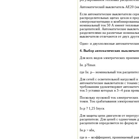
Автоматический выключатель АЕ20 (на 25 
Если автоматические выключатели сер
распределительных щитах цехов и пре
электромагнитными и комбинированны
номинальный ток 50 А имеют тепловые р
расцепителей. Автоматические выключ
разделителями на различные номинальн
выключателя отличаются от двух друг
Одно- и двухполюсные автоматические
4.
Вы
бор автоматических выключате
Для всех видов электрических приемн
Iи. р?Imax
где Iи. р-- номинальный ток расцепите
Для сетей с осветительной нагрузкой 
автоматические выключатели с токами 
требованиям удовлетворяют автоматич
ток 5 уставки которых в 3--4 раза пре
Поскольку пусковой ток электрических
токов. Ток срабатывания электромагнит
Iэ.р ? 1,25 Iпуск
Для защиты цепи двигателя от перегру
расцепители. Для цепей с одиночным 
расцепителя определяется по формуле
Iн.р > вIн,
где в -- коэффициент, принимаемый рав