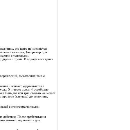
величину, все шире применяются
мальных явлениях, (например при
скаются с тепловыми,
, двумя и тремя. В однофазных цепях
повреждений, вызываемых током
жины и контакт удерживается в
тушку 5 и через рычаг 4 освободит
жет быть два или три, столько же может
ом проводе (катушке) до величины,
ателей с электромагнитными
ю действия. После срабатывания
ания можно подготовить для