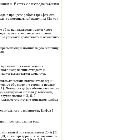
никами. В сетях с электродвигателями
вода в процессе работы трехфазного
валу до номинальной величины Р2н ток
е обмотки электродвигателя через
едотвратить это, несколько ранее
и не успевают срабатывать и отключить
но превышающий номинальную величину.
ли.
и применяются выключатели с
ьного напряжения отпадает и,
онтакты выключателя замкнуты.
автоматические выключатели серии
ловное обозначение серии, а первые
 А). Четвертая цифра обозначает число
ным (электромагнитным у тепловым)
двухполюсное и 3, 6, 9 --
казывает отсутствие контактов, цифра
лнительного расцепителя, Цифра 1 --
ации и регулирования тока
оминальный ток выключателя 25 А (3)
(0), с температурной компенсацией и
чателя можно от 2,0 до 2,5 А.