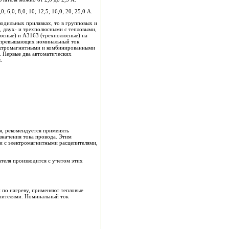
 6,0; 8,0; 10; 12,5; 16,0; 20; 25,0 А.
одильных прилавках, то в групповых и
, двух- и трехполюсными с тепловыми,
юсные) и A3163 (трехполюсные) на
аза превышающих номинальный ток
лектромагнитными и комбинированными
. Первые два автоматических
.
я, рекомендуется применять
значения тока провода. Этим
и с электромагнитными расцепителями,
ателя производится с учетом этих
й по нагреву, применяют тепловые
пителями. Номинальный ток