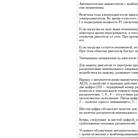
Автоматические выключатели с комбин
они незаменимы.
Величина тока электродвигателя зависи
электродвигателя. Во время холостого
I и подводимая мощность Р1 увеличив
Если нагрузка на валу выше номинальн
некоторое время перегреваются, и изо
отключив двигатель от сети. При крат
его.
Если нагрузка остается неизменной, 
При этом обмотки двигателя быстро пе
Уменьшение напряжения на двигателе т
Для защиты двигателя от перегрева п
расцепителями минимального напряжен
воздействуя на защелку, размыкает гл
Наряду с автоматическими выключател
АЕ20, устройство и принцип действия 
две цифры (20) -- порядковый номер р
полюсов и максимальную токовую защит
расцепителям; 7, 8 , 9 -- отсутствию р
трехполюсное исполнение. Пятая цифра
2 -- наличие одного замыкающего, 3 -
Шестая цифра обозначает наличие или 
на наличие расцепителя минимального 
Буквы, следующие за шестой цифрой, о
срабатывания тепловых расцепителей.
Условное обозначение автоматического
с тремя полюсами и комбинированными 
регулированием тепловых расцепителей