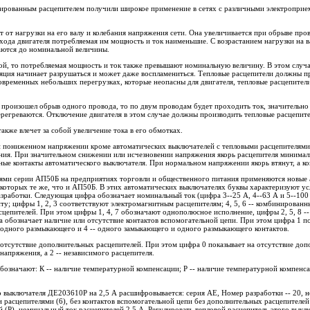
ированным расцепителем получили широкое применение в сетях с различными электроприем
т от нагрузки на его валу и колебания напряжения сети. Она увеличивается при обрыве про
 хода двигателя потребляемая им мощность и ток наименьшие. С возрастанием нагрузки на 
аются до номинальной величины.
ой, то потребляемая мощность и ток также превышают номинальную величину. В этом случа
ляция начинает разрушаться и может даже воспламениться. Тепловые расцепители должны пр
ковременных небольших перегрузках, которые неопасны для двигателя, тепловые расцепител
но произошел обрыв одного провода, то по двум проводам будет проходить ток, значитель
регреваются. Отключение двигателя в этом случае должны производить тепловые расцепите
акже влечет за собой увеличение тока в его обмотках.
ри пониженном напряжении кроме автоматических выключателей с тепловыми расцепителям
ия. При значительном снижении или исчезновении напряжения якорь расцепителя минимал
авные контакты автоматического выключателя. При нормальном напряжении якорь втянут, а к
ями серии АП50Б на предприятиях торговли и общественного питания применяются новые 
которых те же, что и АП50Б. В этих автоматических выключателях буквы характеризуют ус
азработки. Следующая цифра обозначает номинальный ток (цифра 3--25 А, 4--63 А и 5--100
у; цифры 1, 2, 3 соответствуют электромагнитным расцепителям; 4, 5, 6 -- комбинирован
асцепителей. При этом цифры 1, 4, 7 обозначают однополюсное исполнение, цифры 2, 5, 8 -- 
 обозначает наличие или отсутствие контактов вспомогательной цепи. При этом цифра 1 по
- одного размыкающего и 4 -- одного замыкающего и одного размыкающего контактов.
отсутствие дополнительных расцепителей. При этом цифра 0 показывает на отсутствие допо
напряжения, а 2 -- независимого расцепителя.
бозначают: К -- наличие температурной компенсации; Р -- наличие температурной компенс
 выключателя ДЕ203610Р на 2,5 А расшифровывается: серия АЕ, Номер разработки -- 20, н
расцепителями (6), без контактов вспомогательной цепи без дополнительных расцепителей 
 (Р), номинальный ток расцепителей 2,5 А. Регулировать тепловой расцепитель этого выклю