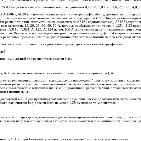
А) выпускается на номинальные токи расцепителей 0,6; 0,8; 1,0 1,25; 1,6; 2,0; 2,5; 4,0; 5,0;
ий АП50Б ц АЕ20 в основном устанавливают в электрошкафах обору, дования, например хол
дприятий устанавливают автоматические выключатели серии A3100. Они выпускаются одно-
ми расцепите-лями. Автоматические выключатели A3161 (однополюсные), A3162 (двухпол
азделители на 15, 20, 25, 30, 40, 50 А, которые срабатывают при токах, в 1,25... 1,35 р
атели А3113, АЗП4, A3123, A3124 на ток 100 А выпускаются двух- и трехполюсными с э
ые токи. Выключатели с последней цифрой 3 -- двухполюсные, с цифрой 4 -- трехполюсные
их различным превышением тока срабатывания относительно номинального тока разделителя
 выключатели применяются в однофазных цепях, трехполюсные -- в трехфазных.
лей
иков номинальный ток расцепителя должен быть
ля, A; Imax -- максимальный номинальный ток цепи (электроприемника), А.
и электротепловыми аппаратами, защищаемых от повреждений при токах короткого замыкани
уставки расцепителей, не превышающими 4,5-кратного значения максимально допустимого 
еские выключатели с тепловыми или комбинированными расцепителями, а также выключател
вышает номинальный.
 двигателей в 5 - 7 раз превышает номинальное значение, то выбор автоматического выключ
ного расцепителя Iэ.р должен быть не менее 1,25 пускового тока двигателя
зки, т. е. от повреждений, вызываемых длительным превышением величины тока, допустимо
двигателем используют в основном автоматические выключатели с комбинированными расце
ным 1,2...1,25 при Гтяжелых условиях пуска и равным 1 при легких условиях пуска.