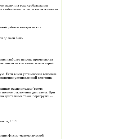
том величина тока срабатывания
ов наибольшего количества включенных
енной работы электрических
ля должен быть
ания наиболее широко применяются
 автоматические выключатели серий
ю. Если в нем установлены тепловые
ревышении установленной величины
ванным расцепителем (тремя
и полное отключение двигателя. При
но длительных токах перегрузки --
никс», 1999.
дакция физико-математической