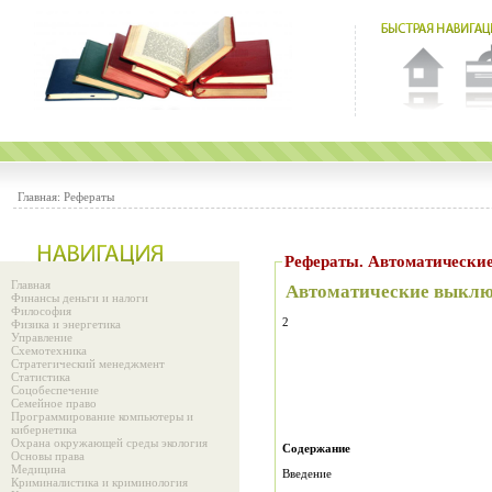
Главная:
Рефераты
Рефераты. Автоматически
Главная
Автоматические выклю
Финансы деньги и налоги
Философия
2
Физика и энергетика
Управление
Схемотехника
Стратегический менеджмент
Статистика
Соцобеспечение
Семейное право
Программирование компьютеры и
кибернетика
Охрана окружающей среды экология
Содержание
Основы права
Медицина
Введение
Криминалистика и криминология