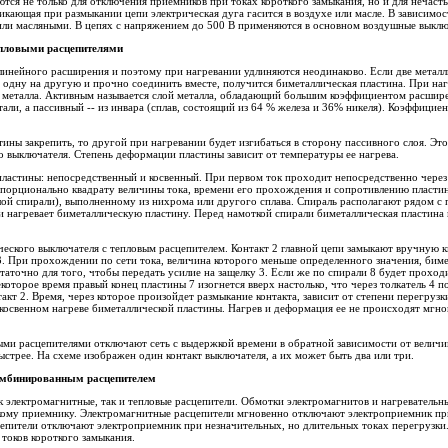
ся не только для отключения приемников при токах короткого замыкания, но и для нечас
кающая при размыкании цепи электрическая дуга гасится в воздухе или масле. В зависимос
ли масляными. В цепях с напряжением до 500 В применяются в основном воздушные выклю
епловыми расцеп
ителями
инейного расширения и поэтому при нагревании удлиняются неодинаково. Если две металл
одну на другую и прочно соединить вместе, получится биметаллическая пластина. При на
я металла. Активным называется слой металла, обладающий большим коэффициентом расшир
али, а пассивный -- из инвара (сплав, состоящий из 64 % железа и 36% никеля). Коэффицие
ины закрепить, то другой при нагревании будет изгибаться в сторону пассивного слоя. Это
 выключателя. Степень деформации пластины зависит от температуры ее нагрева.
ластины: непосредственный и косвенный. При первом ток проходит непосредственно через 
ропорционально квадрату величины тока, времени его прохождения и сопротивлению пласти
ой спирали), выполненному из нихрома или другого сплава. Спираль располагают рядом с 
и нагревает биметаллическую пластину. Перед намоткой спирали биметаллическая пластина 
ческого выключателя с тепловым расцепителем. Контакт 2 главной цепи замыкают вручную к
. При прохождении по сети тока, величина которого меньше определенного значения, биме
статочно для того, чтобы передать усилие на защелку 3. Если же по спирали 8 будет проход
екоторое время правый конец пластины 7 изогнется вверх настолько, что через толкатель 4 
кт 2. Время, через которое произойдет размыкание контакта, зависит от степени перегрузк
 косвенном нагреве биметаллической пластины. Нагрев и деформация ее не происходят мгн
ыми расцепителями отключают сеть с выдержкой времени в обратной зависимости от величи
стрее. На схеме изображен один контакт выключателя, а их может быть два или три.
мбинированным расцепителем
к электромагнитные, так и тепловые расцепители. Обмотки электромагнитов и нагревательн
кому приемнику. Электромагнитные расцепители мгновенно отключают электроприемник при
цепители отключают электроприемник при незначительных, но длительных токах перегрузк
 токов короткого замыкания.