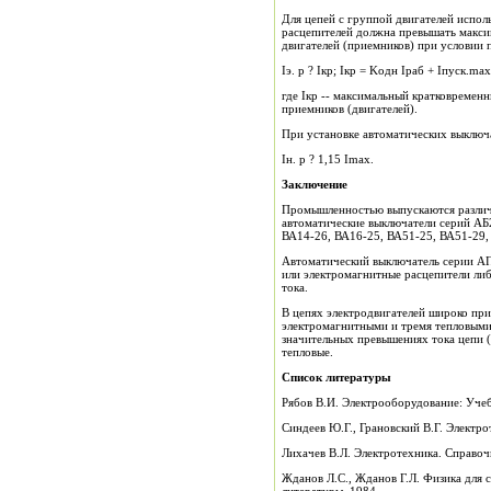
Для цепей с группой двигателей испол
расцепителей должна превышать макси
двигателей (приемников) при условии 
Iэ. р ? Iкр; Iкр = Kодн Iраб + Iпуск.max
где Iкр -- максимальный кратковременн
приемников (двигателей).
При установке автоматических выключ
Iн. р ? 1,15 Imax.
Заключение
Промышленностью выпускаются различн
автоматические выключатели серий АБ
ВА14-26, ВА16-25, ВА51-25, ВА51-29,
Автоматический выключатель серии АП
или электромагнитные расцепители ли
тока.
В цепях электродвигателей широко пр
электромагнитными и тремя тепловыми 
значительных превышениях тока цепи (
тепловые.
Список литературы
Рябов В.И. Электрооборудование: Учеб. 
Синдеев Ю.Г., Грановский В.Г. Электр
Лихачев В.Л. Электротехника. Справоч
Жданов Л.С., Жданов Г.Л. Физика для с