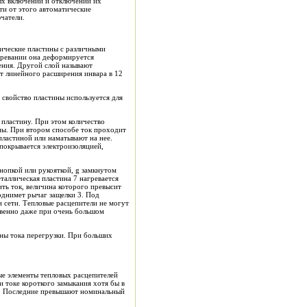
тых включений и отключений их
ти от этого автоматические
чатели.
ические пластины с различными
гревании она деформируется
ения. Другой слой называют
нт линейного расширения инвара в 12
 свойство пластины используется для
пластину. При этом количество
ны. При втором способе ток проходит
пластиной или наматывают на нее.
покрывается электроизоляцией,
нопкой или рукояткой, g замкнутом
таллическая пластина 7 нагревается
ить ток, величина которого превысит
поднимет рычаг защелки 3. Под
и сети. Тепловые расцепители не могут
овенно даже при очень большом
ны тока перегрузки. При больших
ые элементы тепловых расцепителей
 токе короткого замыкания хотя бы в
и. Последние превышают номинальный