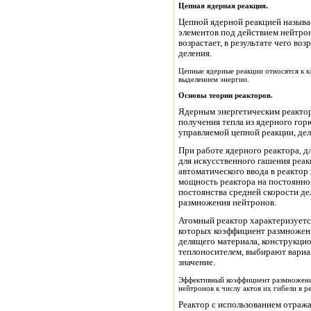
Цепная ядерная реакция.
Цепной ядерной реакцией называ
элементов под действием нейтрон
возрастает, в результате чего в
деления.
Цепные ядерные реакции относятся к к
выделением энергии.
Основы теории реакторов.
Ядерным энергетическим реактор
получения тепла из ядерного г
управляемой цепной реакции, дел
При работе ядерного реактора, для исключения возникновения цепной реакции,
для искусственного гашения реа
автоматического ввода в реактор
мощность реактора на постоянно
постоянства средней скорости де
размножения нейтронов.
Атомный реактор характеризуетс
которых коэффициент размножени
делящего материала, конструкци
теплоносителем, выбирают вариан
значение.
Эффективный коэффициент размножени
нейтронов к числу актов их гибели в р
Реактор с использованием отраж