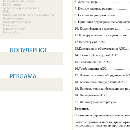
Коммуникации и связь
6. Деление ядер………………………
Кибернетика
Качество упр-е качеством
КСЕ
Информатика ВТ телекоммуникации
Журналистика
Государство и право
Биографии
10. Классификация реакторов
Банковское дело
Карта сайта
11.Конструктивные схемы реакт
14. Схема трёхконтурной АЭС
17. Вспомогательное оборудован
18. Компоновка оборудования А
19. Вопросы техники безопасност
20. Передвижные АЭС ……………
21. Используемая литература…
Введение.
Состояние и перспективы развития
Развитие промышленности, транспорта,
непрерывного увеличения производств