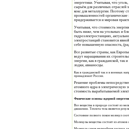
энергетики. Учитывая, что уголь,
сырьём для различных отраслей 
кокс для металлургии. Поэтому с
промышленностей органические з
придерживается и мировая практ
Учитывая, что стоимость энерги
быть ниже, чем на угольных и бли
гидроэлектростанциях, актуальн
электростанций становится явной
себе повышенную опасность, (рад
Все развитые страны, как Европы
ведут наращивания их строительс
энергии, как в гражданской, так
лодки, авианосцы.
Как в гражданской так и в военных на
принадлежит России.
Решение проблемы непосредстве
атомного ядра в электрическую э
стоимость вырабатываемой элект
Физические о
сновы ядерной энергети
Все вещества в природе состоят из мельчайших частиц - молекул, находящих в непрерывном
движении. Теплота тела является резу
Состояние полного покоя молекул соо
Молекулы вещества состоят из атомов 
Молекула самая мельчайшая частица да