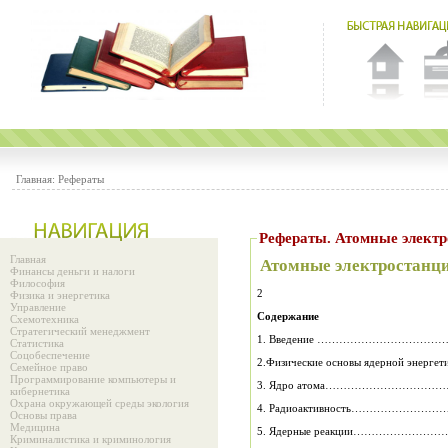
Главная:
Рефераты
Рефераты. Атомные элект
Главная
Атомные электростанц
Финансы деньги и налоги
Философия
2
Физика и энергетика
Управление
Содержание
Схемотехника
Стратегический менеджмент
Статистика
Соцобеспечение
2.Физические основы ядерной эне
Семейное право
Программирование компьютеры и
3. Ядро атома…………………………
кибернетика
Охрана окружающей среды экология
4. Радиоактивность…………………
Основы права
Медицина
5. Ядерные реакции…………………
Криминалистика и криминология