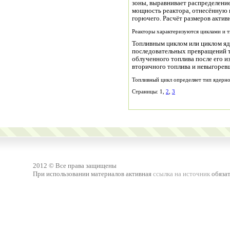
зоны, выравнивает распределени
мощность реактора, отнесённую к
горючего. Расчёт размеров акти
Реакторы характеризуются циклами и т
Топливным циклом или циклом яд
последовательных превращений то
облученного топлива после его и
вторичного топлива и невыгорев
Топливный цикл определяет тип ядерног
Страницы: 1,
2
,
3
2012 © Все права защищены
При использовании материалов активная
ссылка на источник
обязат