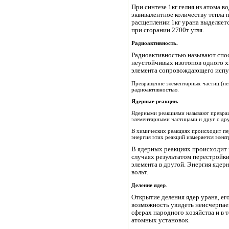
При синтезе 1кг гелия из атома в
эквивалентное количеству тепла п
расщеплении 1кг урана выделяетс
при сгорании 2700т угля.
Радиоактивность.
Радиоактивностью называют спо
неустойчивых изотопов одного х
элемента сопровождающего испуск
Превращение элементарных частиц (ней
радиоактивностью.
Ядерные реакции.
Ядерными реакциями называют превращ
элементарными частицами и друг с др
В химических реакциях происходит пе
энергия этих реакций измеряется элект
В ядерных реакциях происходит 
случаях результатом перестройк
элемента в другой. Энергия ядер
вольт.
Деление ядер
.
Открытие деления ядер урана, ег
возможность увидеть неисчерпа
сферах народного хозяйства и в 
атомных установок.