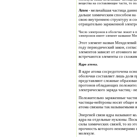
вещества на составляющие части, то п
Атом
- мельчайшая частица данно
дальше химическим способом на е
свою внутреннею структуру и со
отрицательно заряженной электр
Число электронов в оболочке лежит в 
электронов имеет элемент название Ме
Этот элемент назван Менделевий
году периодический закон, согла
элементов зависят от атомного в
встречаются элементы со схожим
Ядро атома.
В ядре атома сосредоточена осно
оболочки составляет лишь доля 
представляют сложные образован
протонов обладающих положител
электрического заряда частиц - н
Положительно заряженные части
частицы-нейтроны носят общее н
атома связаны так называемыми 
Энергией связи ядра называют ко
ядра на отдельные нуклоны. Пос
силы химических связей, то из эт
прочность которого неизмеримо 
молекуле.