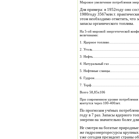
Мировое увеличение потребления энер
Для примера: в 1952году оно составл
1980году 3567млн.т. практически 
этом необходимо отметить, что з
запасы органического топлива.
На 5-ой мировой энергетической конф
величинами:
1. Ядерное топливо………………………
2. Уголь………………………………………
3. Нефть………………………………………
4. Натуральный газ ………………………
5. Нефтяные сланцы………………………
6. Гудрон……………………………………..
7. Торф………………………………………. 
Всего 58,85х106
При современном уровне потребления 
кончутся через 100-400лет.
По прогнозам учёных потребление
году в 7 раз. Запасы ядерного топлива могут обеспечить нужды населения в
энергии на значительно более дл
Не смотря на богатые природные 
же гидроэнергоресурсы крупных р
уже сегодня президент страны о