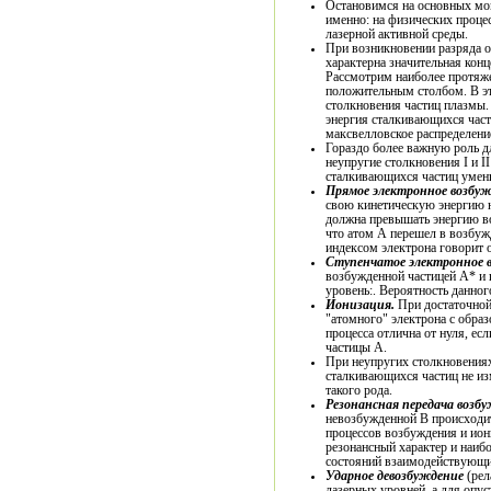
Остановимся на основных мо
именно: на физических проце
лазерной активной среды.
При возникновении разряда о
характерна значительная кон
Рассмотрим наиболее протяж
положительным столбом. В эт
столкновения частиц плазмы.
энергия сталкивающихся част
максвелловское распределение
Гораздо более важную роль д
неупругие столкновения I и I
сталкивающихся частиц умень
Прямое электронное возбу
свою кинетическую энергию н
должна превышать энергию во
что атом А перешел в возбужд
индексом электрона говорит 
Ступенчатое электронное 
возбужденной частицей А* и 
уровень:. Вероятность данног
Ионизация.
При достаточной
"атомного" электрона с образ
процесса отлична от нуля, ес
частицы А.
При неупругих столкновениях II рода суммарная кинетическая энергия
сталкивающихся частиц не изм
такого рода.
Резонансная передача возб
невозбужденной В происходит
процессов возбуждения и ион
резонансный характер и наиб
состояний взаимодействующи
Ударное девозбуждение
(рел
лазерных уровней, а для опус