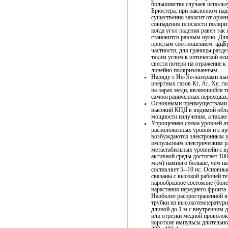
большинстве случаев использ
Брюстера: при наклонном пад
существенно зависит от ориен
совпадения плоскости поляри
когда угол падения равен та
становится равным нулю. Для
простым соотношением: tgцБр
частности, для границы разде
таким углом к оптической ос
свести потери на отражение 
линейно поляризованным.
Наряду с He-Ne-лазерами вып
инертных газов Кr, Аr, Хе, г
на парах меди, являющийся т
самоограниченных переходах
Основными преимуществами л
высокий КПД в видимой облас
мощности излучения, а также 
Упрощенная схема уровней ато
расположенных уровня и с временем жизни 0,4 и 0,8 мкс эффективно
возбуждаются электронным у
импульсным электрическим ра
метастабильных уровнейи с временем жизни около 1 мкс. Коэффициент усиления
активной среды достигает 100
мкм) намного больше, чем на
составляет 5--10 нс. Основны
связаны с высокой рабочей т
парообразное состояние (бол
нарастания переднего фронта
Наиболее распространенной является конструкц
трубки из высокотемпературн
длиной до 1 м с внутренним 
или отрезки медной проволок
короткие импульсы длительно