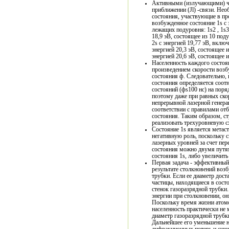
Активными (излучающими) ч
приближении (Jl) -связи. Не
состояния, участвующие в про
возбужденное состояние 1s с
лежащих подуровня: 1s2 , 1s3 
18,9 эВ, состоящее из 10 поду
2s с энергией 19,77 эВ, вклю
энергией 20,3 эВ, состоящее 
энергией 20,6 эВ, состоящее 
Населенность каждого состоя
произведением скорости возб
состояния ф. Следовательно,
состояния определяется соот
состояний (фs100 нс) на поря
поэтому даже при равных ск
непрерывной лазерной генерац
соответствии с правилами от
состояния. Таким образом, с
реализовать трехуровневую сх
Состояние 1s является метаст
негативную роль, поскольку 
лазерных уровней за счет пер
состояния можно двумя путям
состояния 1s, либо увеличить
Первая задача - эффективный 
результате столкновений воз
трубки. Если ее диаметр дост
частицы, находящиеся в состо
стенок газоразрядной трубки
энергии при столкновении, он
Поскольку время жизни атомо
населенность практически не
диаметр газоразрядной трубк
Дальнейшее его уменьшение н