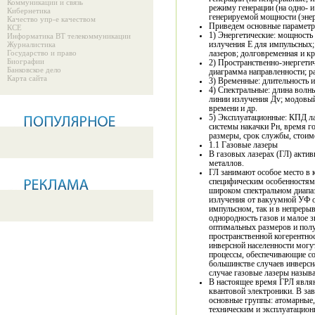
Коммуникации и связь
режиму генерации (на одно- 
Кибернетика
генерируемой мощности (энер
Качество упр-е качеством
Приведем основные параметры
КСЕ
1) Энергетические: мощность
Информатика ВТ телекоммуникации
Журналистика
излучения Е для импульсных;
Государство и право
лазеров; долговременная и к
Биографии
2) Пространственно-энергетич
Банковское дело
диаграмма направленности; р
Карта сайта
3) Временные: длительность и
4) Спектральные: длина волны (частота v) излучения; полуширина спектраль
линии излучения Дv; модовый
времени и др.
5) Эксплуатационные: КПД л
системы накачки Рн, время гот
размеры, срок службы, стоимос
1.1 Газовые лазеры
В газовых лазерах (ГЛ) актив
металлов.
ГЛ занимают особое место в 
специфическим особенностям 
широком спектральном диапаз
излучения от вакуумной УФ о
импульсном, так и в непреры
однородность газов и малое значение позволяют применять опти
оптимальных размеров и полу
пространственной когерентнос
инверсной населенности могу
процессы, обеспечивающие с
большинстве случаев инверсна
случае газовые лазеры назыв
В настоящее время ГРЛ явля
квантовой электроники. В зав
основные группы: атомарные,
техническим и эксплуатацион