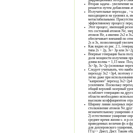
дифракционных потерь и сни
Вторая задача - увеличение н
решается путем добавления а
Излучательные переходы , >
находящиеся на уровнях и, им
метастабильными. Присутстви
эффективному процессу перед
Этот процесс, имеющий резон
тех состояний атомов Ne, эне
атомов Не, а именно 2s2 и 3s
обеспечивает внешний по отн
2s и 3s, позволяющий увелич
Как видно из рис. 2.1, генер
типа 2s > 2p, 3s> 3p или 3s>2
Впервые генерация была полу
доля мощности излучения при
длина волны = 1,15 мкм. Поз
Следует учитывать, что наибо
переходу 3s2 >3р4, поэтому г
легко даже при использовани
"капризнее" переход 3s2>2р4
усилением. Поскольку перехо
общий верхний лазерный урове
ослабляет генерацию на друго
области необходимо использо
высоким коэффициентом отра
Ширину линии лазерных пере
столкновение атомов Ne друг
незначительному уширению ли
2) естественное уширение опр
среднее время жизни s- и р-с
приведенных величин фs и фp
для доплеровского уширения,
ГГц>> Днeст, Днст. Таким об