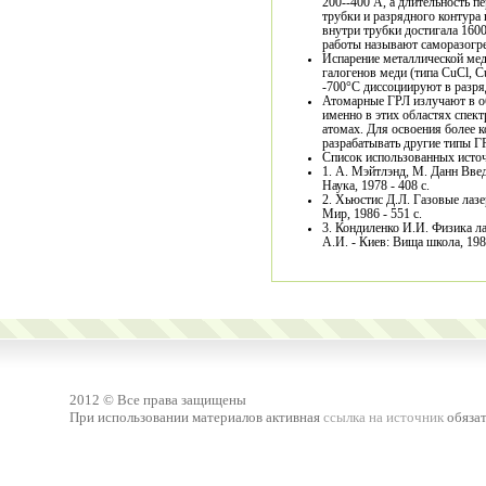
200--400 А, а длительность п
трубки и разрядного контура
внутри трубки достигала 1600
работы называют саморазогр
Испарение металлической мед
галогенов меди (типа CuCl, C
-700°С диссоциируют в разряд
Атомарные ГРЛ излучают в об
именно в этих областях спек
атомах. Для освоения более 
разрабатывать другие типы ГР
Список использованных исто
1. А. Мэйтлэнд, М. Данн Введ
Наука, 1978 - 408 с.
2. Хьюстис Д.Л. Газовые лазе
Мир, 1986 - 551 с.
3. Кондиленко И.И. Физика л
А.И. - Киев: Вища школа, 198
2012 © Все права защищены
При использовании материалов активная
ссылка на источник
обязат