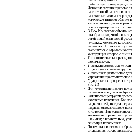
балластный резистор Rб, огр
стабилизирующий разряд и з
Источник питания представл
рассчитанный на питание от с
напряжение зажигания разряд
источников питания обычно п
вырабатывающую на короткое
газа и формирования тлеющег
В Не-- Ne-лазерах обычно ис
подобраны так, чтобы при за
устойчивый оптический резон
головках, механизм которых 
точностью. Головки могут ра
сочленяться с каркасом корп
конструкции лазеров с внеш
1) изготовление газоразрядно
увеличивается;
2) зеркала резонатора не по
3) упрощается замена трубки 
4) возможно размещение допо
управления пространственно-
5) упрощается процесс юстир
Рис. 2.3
Для уменьшения потерь при в
располагают под углом Брюстер
Обычно торцы трубки предст
кварцевые пластинки. Как из
разделяющей две среды с раз
падения, относительного пок
излучения. При нормальном п
значительно превышают усиле
0,63 мкм; следовательно, ус
генерация невозможна.
По технологическим соображе
уменьшения потерь при выво