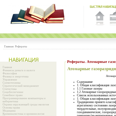
Главная:
Рефераты
Рефераты. Атомарные газо
Главная
Атомарные газоразряд
Финансы деньги и налоги
Философия
Атомарн
Физика и энергетика
Управление
Содержание
Схемотехника
1. Общая классификация лаз
Стратегический менеджмент
1.1 Газовые лазеры
Статистика
Соцобеспечение
1.2 Атомарные газоразрядные
Семейное право
Список использованных исто
Программирование компьютеры и
1. Общая классификация лаз
кибернетика
Традиционно принято класси
Охрана окружающей среды экология
агрегатному состоянию лазер
Основы права
твердотельные, полупроводни
Медицина
газодинамические, газоразря
Криминалистика и криминология
генерации (на непрерывные, 