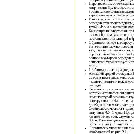
Перечисленные элементарные
напряжении Up, плотности то
уровне концентраций заряженн
характеризуемых температура
Известно, что в отсутствие п
определяется произведением 
трубки d: она высока при мал
Концентрация электронов пря
Таким образом, условия разр
постоянными значения pd и Jp
Обратимся теперь к вопросу 
эту величину можно представить как, где зн -- эффективн
та доля энергии накачки, вво
верхнего лазерного уровня Е
величина которого определяе
вещества и характеризует ма
зн>1.
1.2 Атомарные газоразрядные
Активной средой атомарных ГР
смеси, а также пары некотор
являются энергетические уро
разряде.
Типичным представителем это
который отличается совершен
номенклатурой серийно выпу
конструкции и габаритных ра
долей до сотен милливатт пр
Стабильность частоты в одно
излучения 0,5--1 мрад. При 
лазеров имеет срок службы от
000 ч. В настоящее время с
повышенную устойчивость к 
Обратимся к упрощенной диаг
изображенной на рис. 2.1.