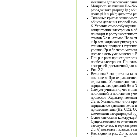
механизм доплеровского уши
Мощность излучения Не--Ne-л
разряда: тока разряда Ip ; о
неона pHe и pNe; диаметра ра
Типичные кривые зависимосте
общего давления газовой смес
б. Условие самовозбуждения 
концентрация электронов в о
приводит к росту населенност
атомов Ne и , атомов Не за с
> Ip.опт, когда концентрация
становятся процессы ступенч
уровней 2р и Зр через метаст
населенность уменьшается и Р
При р > ропт происходит рез
пробега электронов. При это
с энергией, достаточной для
Рис. 2.2
Величина Ризл критична так
компонент. При их равенстве 
одинаковы. Установлено что 
парциальных давлений Не и Ne
Следует учитывать, что мощн
постоянной, а постепенно ум
процессов. Характер изменен
2.2, в. Установлено, что в п
парциальное давления гелия и
примесные газы (Н2, СО2, О
элементами газоразрядной тр
Основные схемы конструкций 
Существенными ее элементам
газовую смесь, и зеркала резо
2.3, б) позволяет повысить ст
Как видно из рис. 2.3, а, по