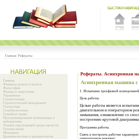
Главная:
Рефераты
Рефераты. Асинхронная м
Главная
Асинхронная машина с
Финансы деньги и налоги
Философия
1. Испытание трехфазной асинхронно
Физика и энергетика
Управление
Цель работы.
Схемотехника
Стратегический менеджмент
Целью работы является испытан
Статистика
двигательном и генераторном ре
Соцобеспечение
Семейное право
замыкания, ознакомление со спо
Программирование компьютеры и
построению круговой диаграммы 
кибернетика
Охрана окружающей среды экология
Программа работы.
Основы права
Медицина
Снять и построить рабочие характери
Криминалистика и криминология
генераторном режимах: