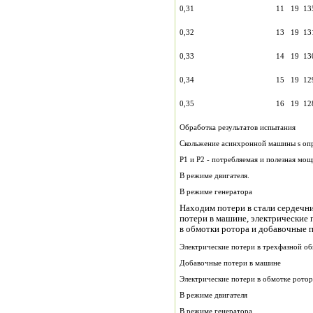
0,31
11
19
13
0,32
13
19
13
0,33
14
19
13
0,34
15
19
12
0,35
16
19
12
Обработка результатов испытания
Скольжение асинхронной машины s опр
Р1 и Р2 - потребляемая и полезная м
В режиме двигателя.
В режиме генератора
Находим потери в стали сердечн
потери в машине, электрические 
в обмотки ротора и добавочные 
Электрические потери в трехфазной обм
Добавочные потери в машине
Электрические потери в обмотке ротор
В режиме двигателя
В режиме генератора