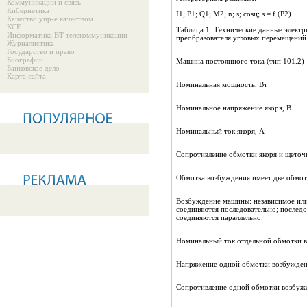
Коммуникации и связь
Кибернетика
I1; P1; Q1; M2; n; s; cosц; з = f (P2).
Качество упр-е качеством
КСЕ
Таблица.1. Технические данные элект
Информатика ВТ телекоммуникации
преобразователя угловых перемещений
Журналистика
Государство и право
Биографии
Машина постоянного тока (тип 101.2)
Банковское дело
Карта сайта
Номинальная мощность, Вт
Номинальное напряжение якоря, В
Номинальный ток якоря, А
Сопротивление обмотки якоря и щеточ
Обмотка возбуждения имеет две обмот
Возбуждение машины: независимое или
соединяются последовательно; послед
соединяются параллельно.
Номинальный ток отдельной обмотки 
Напряжение одной обмотки возбужден
Сопротивление одной обмотки возбуж