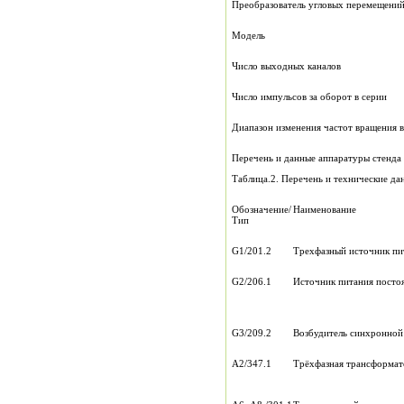
Преобразователь угловых перемещений
Модель
Число выходных каналов
Число импульсов за оборот в серии
Диапазон изменения частот вращения в
Перечень и данные аппаратуры стенда 
Таблица.2. Перечень и технические да
Обозначение/
Наименование
Тип
G1/201.2
Трехфазный источник пи
G2/206.1
Источник питания посто
G3/209.2
Возбудитель синхронно
А2/347.1
Трёхфазная трансформат