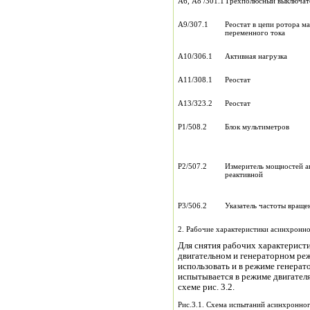
А6, А8 /301.1
Трехполюсный выключат
А9/307.1
Реостат в цепи ротора 
переменного тока
А10/306.1
Активная нагрузка
А11/308.1
Реостат
А13/323.2
Реостат
Р1/508.2
Блок мультиметров
Р2/507.2
Измеритель мощностей а
реактивной
Р3/506.2
Указатель частоты враще
2. Рабочие характеристики асинхронн
Для снятия рабочих характерист
двигательном и генераторном р
использовать и в режиме генерат
испытывается в режиме двигателя 
схеме рис. 3.2.
Рис.3.1. Схема испытаний асинхронног