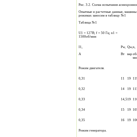
Рис. 3.2. Схема испытания асинхронно
Опытные и расчетные данные, машины 
режимах заносим в таблицу №1
Таблица №1
U1 = 127В; f = 50 Гц; n1 =
1500об/мин
I1,
Pw,
Qw,
n,
А
Вт
вар
об
ми
Режим двигателя.
0,31
11
19
11
0,32
14
19
11
0,33
14,5
19
11
0,34
15
19
10
0,35
16
19
10
Режим генератора.