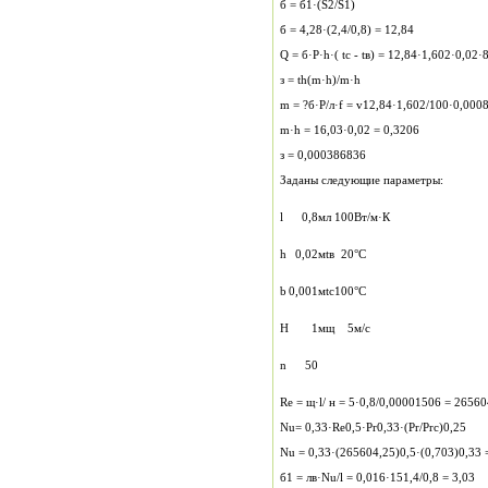
б = б1·(S2/S1)
б = 4,28·(2,4/0,8) = 12,84
Q = б·P·h·( tс - tв) = 12,84·1,602·0,02·
з = th(m·h)/m·h
m = ?б·P/л·f = v12,84·1,602/100·0,0008
m·h = 16,03·0,02 = 0,3206
з = 0,000386836
Заданы следующие параметры:
l
0,8
м
л
100
Вт/м·К
h
0,02
м
tв
20
°С
b
0,001
м
tс
100
°С
H
1
м
щ
5
м/с
n
50
Re = щ·l/ н = 5·0,8/0,00001506 = 26560
Nu= 0,33·Re0,5·Pr0,33·(Pr/Prс)0,25
Nu = 0,33·(265604,25)0,5·(0,703)0,33 
б1 = лв·Nu/l = 0,016·151,4/0,8 = 3,03