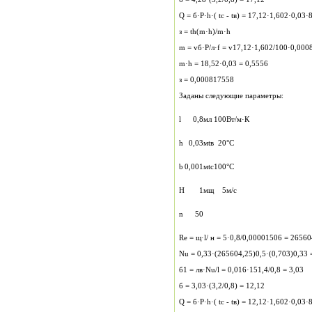
Q = б·P·h·( tс - tв) = 17,12·1,602·0,03·
з = th(m·h)/m·h
m = vб·P/л·f = v17,12·1,602/100·0,000
m·h = 18,52·0,03 = 0,5556
з = 0,000817558
Заданы следующие параметры:
l
0,8
м
л
100
Вт/м·К
h
0,03
м
tв
20
°С
b
0,001
м
tс
100
°С
H
1
м
щ
5
м/с
n
50
Re = щ·l/ н = 5·0,8/0,00001506 = 26560
Nu = 0,33·(265604,25)0,5·(0,703)0,33 
б1 = лв·Nu/l = 0,016·151,4/0,8 = 3,03
б = 3,03·(3,2/0,8) = 12,12
Q = б·P·h·( tс - tв) = 12,12·1,602·0,03·