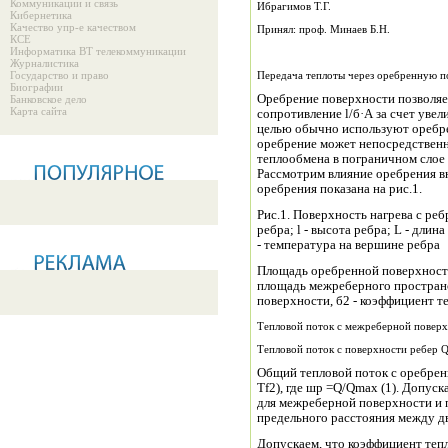
Коммуникации и связь
Ибрагимов Т.Г.
Кибернетика
Качество упр-е качеством
Принял: проф. Минаев Б.Н.
КСЕ
Информатика ВТ телекоммуникации
Журналистика
Государство и право
Передача теплоты через оребренную по
Биографии
Оребрение поверхности позволяе
Банковское дело
Карта сайта
сопротивление l/б·A за счет уве
целью обычно используют оребре
оребрение может непосредственн
теплообмена в пограничном слое 
Рассмотрим влияние оребрения в
оребрения показана на рис.1.
Рис.1. Поверхность нагрева с ре
ребра; l - высота ребра; L - длин
- температура на вершине ребра
Площадь оребренной поверхности 
площадь межреберного пространс
поверхности, б2 - коэффициент т
Тепловой поток с межреберной поверх
Тепловой поток с поверхности ребер Q
Общий тепловой поток с оребре
Tf2), где шр =Q/Qmax (1). Допус
для межреберной поверхности и 
предельного расстояния между д
Допускаем, что коэффициент теп