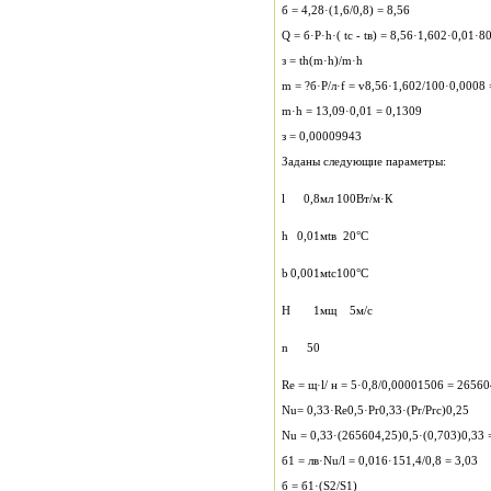
б = 4,28·(1,6/0,8) = 8,56
Q = б·P·h·( tс - tв) = 8,56·1,602·0,01·8
з = th(m·h)/m·h
m = ?б·P/л·f = v8,56·1,602/100·0,0008 
m·h = 13,09·0,01 = 0,1309
з = 0,00009943
Заданы следующие параметры:
l
0,8
м
л
100
Вт/м·К
h
0,01
м
tв
20
°С
b
0,001
м
tс
100
°С
H
1
м
щ
5
м/с
n
50
Re = щ·l/ н = 5·0,8/0,00001506 = 26560
Nu= 0,33·Re0,5·Pr0,33·(Pr/Prс)0,25
Nu = 0,33·(265604,25)0,5·(0,703)0,33 
б1 = лв·Nu/l = 0,016·151,4/0,8 = 3,03
б = б1·(S2/S1)