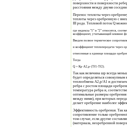
поверхности и поверхности ребер
расстояния между двумя соседни
Перенос теплоты через оребренн
теплоты через оребренную с вне
III рода. Тепловой поток Q можн
где индексы "1" и "2" относятся, соот
коэффициент, учитывающий влияние фор
Введем полное термическое сопротивл
и коэффициент теплопередачи через о
отнесенные к единице площади оребре
Тогда
Q = Кр·А2,р·(Тf1-Tf2).
Так как величина шр всегда мен
будет определяться совокупным 
теплообмена A2,р/А1 и достигае
ребра с ростом площади оребрен
температура ребра и, соответств
оптимальные размеры оребрения (
между ними), при которых переда
делает оребрение наиболее эффе
Эффективность оребренuя. Так к
сопротивление только оребренной
том случае, если другие состав
(материала, неоребренной повер