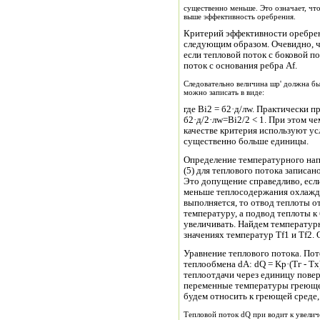
существенно меньше. Это означает, что
выше эффективность оребрения.
Критерий эффективности оребре
следующим образом. Очевидно, ч
если тепловой поток с боковой п
поток с основания ребра Аf.
Следовательно величина шр' должна б
можно записать в виде:
где Bi2 = б2·д/лw. Практически пр
б2·д/2·лw=Bi2/2 < 1. При этом че
качестве критерия используют усл
существенно больше единицы.
Определение температурного нап
(5) для теплового потока записан
Это допущение справедливо, есл
меньше теплосодержания охлажда
выполняется, то отвод теплоты о
температуру, а подвод теплоты к
увеличивать. Найдем температур
значениях температур Tf1 и Тf2. 
Уравнение теплового потока. По
теплообмена dА: dQ = Kp·(Tг - Tx
теплоотдачи через единицу повер
переменные температуры греющей
будем относить к греющей среде, 
Тепловой поток dQ при водит к увел