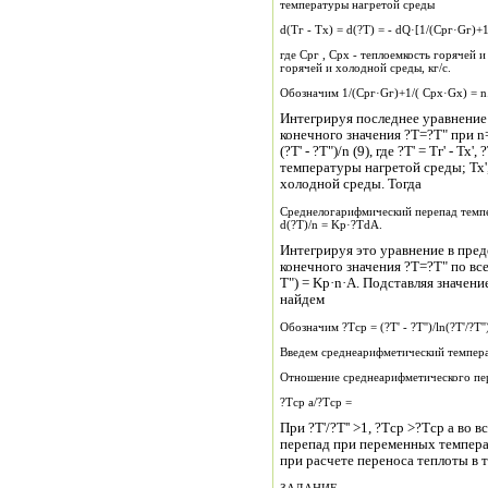
температуры нагретой среды
d(Tг - Tx) = d(?T) = - dQ·[1/(Cpг·Gг)+
где Срг , Срх - теплоемкость горячей 
горячей и холодной среды, кг/с.
Обозначим 1/(Cpг·Gг)+1/( Cpx·Gx) = n. 
Интегрируя последнее уравнение 
конечного значения ?Т=?Т" при n
(?Т' - ?Т")/n (9), где ?Т' = Тг' - Тх'
температуры нагретой среды; Тх',
холодной среды. Тогда
Среднелогарифмический перепад темпера
d(?Т)/n = Kp·?ТdA.
Интегрируя это уравнение в пред
конечного значения ?Т=?Т" по вс
Т") = Kp·n·A. Подставляя значение
найдем
Обозначим ?Тср = (?Т' - ?Т'')/ln(?Т'/?
Введем среднеарифметический температу
Отношение среднеарифметического пер
?Тср а/?Тср =
При ?Т'/?Т'' >1, ?Тср >?Тср а во 
перепад при переменных темпера
при расчете переноса теплоты в