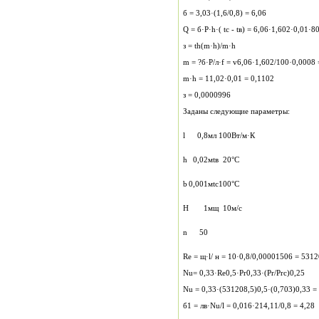
б = 3,03·(1,6/0,8) = 6,06
Q = б·P·h·( tс - tв) = 6,06·1,602·0,01·8
з = th(m·h)/m·h
m = ?б·P/л·f = v6,06·1,602/100·0,0008 
m·h = 11,02·0,01 = 0,1102
з = 0,0000996
Заданы следующие параметры:
l
0,8
м
л
100
Вт/м·К
h
0,02
м
tв
20
°С
b
0,001
м
tс
100
°С
H
1
м
щ
10
м/с
n
50
Re = щ·l/ н = 10·0,8/0,00001506 = 5312
Nu= 0,33·Re0,5·Pr0,33·(Pr/Prс)0,25
Nu = 0,33·(531208,5)0,5·(0,703)0,33 =
б1 = лв·Nu/l = 0,016·214,11/0,8 = 4,28