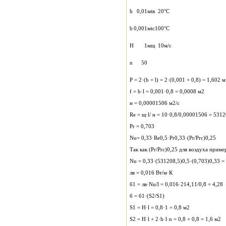
h
0,01
м
tв
20
°С
b
0,001
м
tс
100
°С
H
1
м
щ
10
м/с
n
50
P = 2·(b + l) = 2·(0,001 + 0,8) = 1,602 м
f = b·l = 0,001·0,8 = 0,0008 м2
н = 0,00001506 м2/с
Re = щ·l/ н = 10·0,8/0,00001506 = 5312
Pr = 0,703
Nu= 0,33·Re0,5·Pr0,33·(Pr/Prс)0,25
Так как (Pr/Prс)0,25 для воздуха приме
Nu = 0,33·(531208,5)0,5·(0,703)0,33 =
лв = 0,016 Вт/м·К
б1 = лв·Nu/l = 0,016·214,11/0,8 = 4,28
б = б1·(S2/S1)
S1 = H·l = 0,8·1 = 0,8 м2
S2 = H·l + 2·h·l·n = 0,8 + 0,8 = 1,6 м2