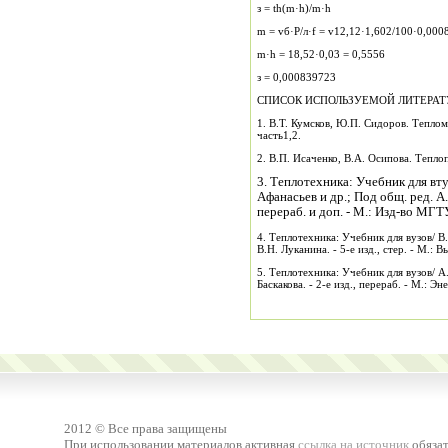
з = th(m·h)/m·h
m = vб·P/л·f = v12,12·1,602/100·0,000
m·h = 18,52·0,03 = 0,5556
з = 0,000839723
СПИСОК ИСПОЛЬЗУЕМОЙ ЛИТЕРА
1. В.Т. Кумсков, Ю.П. Сидоров. Тепло
часть1,2.
2. В.П. Исаченко, В.А. Осипова. Теплоп
3. Теплотехника: Учебник для вту
Афанасьев и др.; Под общ. ред. А.
перераб. и доп. - М.: Изд-во МГТУ 
4. Теплотехника: Учебник для вузов/ В
В.Н. Луканина. - 5-е изд., стер. - М.: В
5. Теплотехника: Учебник для вузов/ А.П
Баскакова. - 2-е изд., перераб. - М.: Эн
2012 © Все права защищены
При использовании материалов активная
ссылка на источник
обязат