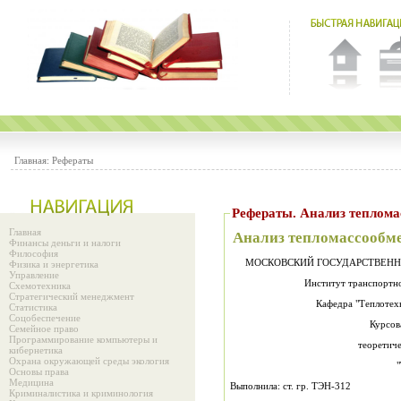
Главная:
Рефераты
Рефераты. Анализ теплом
Главная
Анализ тепломассообм
Финансы деньги и налоги
Философия
МОСКОВСКИЙ ГОСУДАРСТВЕНН
Физика и энергетика
Управление
Институт транспортно
Схемотехника
Стратегический менеджмент
Кафедра "Теплотех
Статистика
Соцобеспечение
Курсов
Семейное право
Программирование компьютеры и
теоретиче
кибернетика
Охрана окружающей среды экология
Основы права
Медицина
Выполнила: ст. гр. ТЭН-312
Криминалистика и криминология