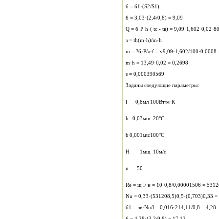
б = б1·(S2/S1)
б = 3,03·(2,4/0,8) = 9,09
Q = б·P·h·( tс - tв) = 9,09·1,602·0,02·8
з = th(m·h)/m·h
m = ?б·P/л·f = v9,09·1,602/100·0,0008 
m·h = 13,49·0,02 = 0,2698
з = 0,000390569
Заданы следующие параметры:
l
0,8
м
л
100
Вт/м·К
h
0,03
м
tв
20
°С
b
0,001
м
tс
100
°С
H
1
м
щ
10
м/с
n
50
Re = щ·l/ н = 10·0,8/0,00001506 = 5312
Nu = 0,33·(531208,5)0,5·(0,703)0,33 =
б1 = лв·Nu/l = 0,016·214,11/0,8 = 4,28
б = 4,28·(3,2/0,8) = 17,12