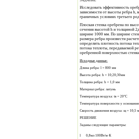
ЗАДАНИЕ
Исследовать эффективность ореб
зависимости от высоты ребра h, 
граничных условиях третьего род
Плоская стенка оребрена по выс
сечения высотой h и толщиной 2д
ширине 1000 мм. По ширине стен
размера ребра произвести расчет
определить плотность потока теп
потока теплоты, передаваемой ре
оребренной поверхностью стенки
Исходные данные:
Длина ребра: l = 800 мм
Высота ребра: h = 10;20;30мм
Толщина ребра: b = 1,0 мм
Материал ребра: латунь
Температура воздуха: tв = 20°С
Температура поверхности у основания 
Скорость движения воздуха: щ = 10;5 м
РЕШЕНИЕ
Заданы следующие параметры:
l
0,8
м
л
100
Вт/м·К