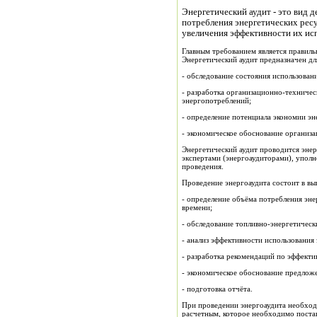
Энергетический аудит - это вид 
потребления энергетических ресу
увеличения эффективности их ис
Главным требованием является правильн
Энергетический аудит предназначен дл
- обследование состояния использовани
- разработка организационно-техниче
энергопотреблений;
- определение потенциала экономии эн
- экономическое обоснование организ
Энергетический аудит проводится эне
экспертами (энергоаудиторами), упол
проведения.
Проведение энергоаудита состоит в вы
- определение объёма потребления эне
времени;
- обследование топливно-энергетическ
- анализ эффективности использования
- разработка рекомендаций по эффект
- экономическое обоснование предлож
- подготовка отчёта.
При проведении энергоаудита необход
расчетным, которое необходимо поста