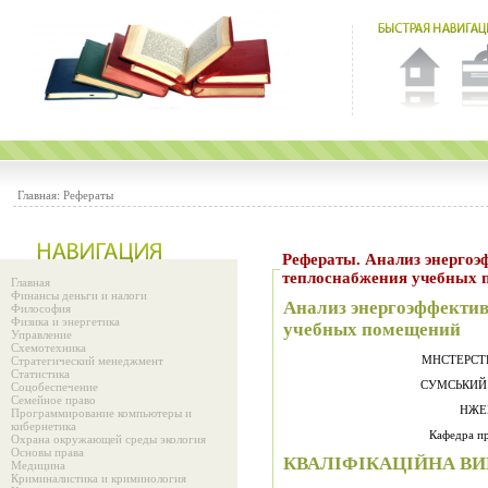
Главная:
Рефераты
Рефераты. Анализ энергоэ
теплоснабжения учебных
Главная
Финансы деньги и налоги
Анализ энергоэффекти
Философия
Физика и энергетика
учебных помещений
Управление
Схемотехника
Стратегический менеджмент
Статистика
СУМСЬКИЙ
Соцобеспечение
Семейное право
НЖЕ
Программирование компьютеры и
кибернетика
Кафедра пр
Охрана окружающей среды экология
Основы права
КВАЛІФІКАЦІЙНА ВИ
Медицина
Криминалистика и криминология