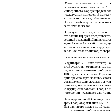
Объектом теплоэнергетического 
вспомогательные помещения 2 эт
университета. Корпус представл
исследуемых помещений выходят
корпуса кирпичные, облицованы 
Объектом обследования являются
лестничных клеток.
По результатам предварительного
отопления корпуса представляет
верхней разводкой. Данная систе
зданий выше 3 этажей. Преимуще
металлоёмкость, чем при двухтру
теплоносителя происходит сверх
Далее производим детальный анализ и
В аудитории 201 находится три 
этой аудитории отопительные пр
случае отопительными приборам
108 с десятью секциями. Горячий
приборам по вертикальным стояк
установлена задвижка для регули
произведены сжимы осевых замык
коэффициента затекания воды в 
помещении превышает санитарно-
Окна аудитории 203 выходят на 
тремя радиаторами типа МС-140-
Два радиатора имеют по 10 секци
отопительным приборам установ