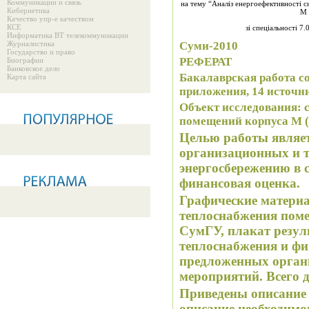
Коммуникации и связь
на тему “Аналіз енергоефективності 
Кибернетика
М 
Качество упр-е качеством
КСЕ
зі спеціальності 
Информатика ВТ телекоммуникации
Журналистика
Суми-2010
Государство и право
РЕФЕРАТ
Биографии
Банковское дело
Бакалаврская работа соде
Карта сайта
приложения, 14 источн
Объект исследования: 
помещений корпуса М (
Целью работы являет
организационных и т
энергосбережению в 
финансовая оценка.
Графические материа
теплоснабжения поме
СумГУ, плакат резул
теплоснабжения и фи
предложенных орган
мероприятий. Всего 
Приведены описание 
описание необходимо