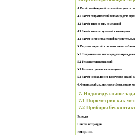
4. Расчёт необходимой тепловой мощности с
4.1 Расчёт сопротивлений теплопередаче ог
4.2 Расчёт теплопотерь помещений
4.3 Расчёт теплопоступлений в помещения
4.4 Расчёт количества секций нагревательны
5. Результаты расчёта системы теплоснабжен
5.1 Сопротивления теплопередаче ограждаю
5.2 Теплопотери помещений
5.3 Теплопоступления в помещения
5.4 Расчёт необходимого количества секций 
6. Финансовый анализ энергосберегающих м
7. Индивидуальное зад
7.1 Пирометрия как ме
7.2 Приборы бесконтак
Выводы
Список литературы
ВВЕДЕНИЕ