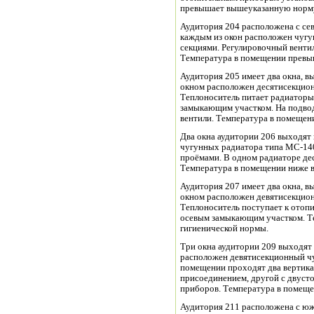
превышает вышеуказанную норм
Аудитория 204 расположена с сев
каждым из окон расположен чугу
секциями. Регулировочный вентил
Температура в помещении прев
Аудитория 205 имеет два окна, 
окном расположен десятисекцио
Теплоноситель питает радиаторы
замыкающим участком. На подво
вентили. Температура в помещен
Два окна аудитории 206 выходят 
чугунных радиатора типа МС-14
проёмами. В одном радиаторе деся
Температура в помещении ниже 
Аудитория 207 имеет два окна, 
окном расположен девятисекцио
Теплоноситель поступает к отоп
осевым замыкающим участком. Т
гигиенической нормы.
Три окна аудитории 209 выходят
расположен девятисекционный ч
помещении проходят два вертика
присоединением, другой с двус
приборов. Температура в помещ
Аудитория 211 расположена с юж