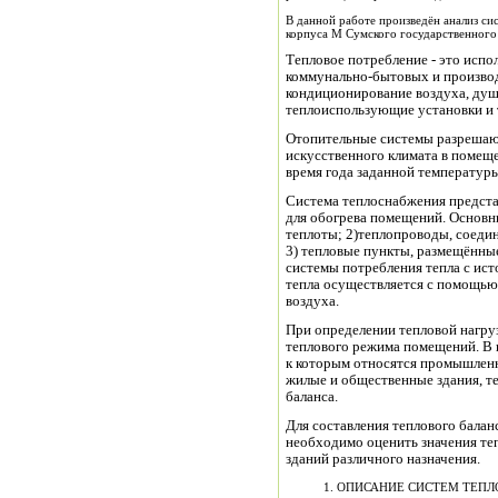
В данной работе произведён анализ с
корпуса М Сумского государственного
Тепловое потребление - это испо
коммунально-бытовых и производ
кондиционирование воздуха, душ
теплоиспользующие установки и т
Отопительные системы разрешают
искусственного климата в помещ
время года заданной температур
Система теплоснабжения предста
для обогрева помещений. Основн
теплоты; 2)теплопроводы, соеди
3) тепловые пункты, размещённы
системы потребления тепла с ист
тепла осуществляется с помощью 
воздуха.
При определении тепловой нагру
теплового режима помещений. В
к которым относятся промышленн
жилые и общественные здания, те
баланса.
Для составления теплового балан
необходимо оценить значения те
зданий различного назначения.
1. ОПИСАНИЕ СИСТЕМ ТЕ