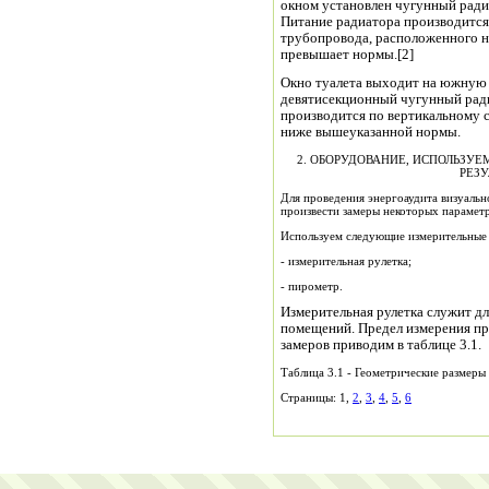
окном установлен чугунный ради
Питание радиатора производится
трубопровода, расположенного н
превышает нормы.[2]
Окно туалета выходит на южную
девятисекционный чугунный рад
производится по вертикальному 
ниже вышеуказанной нормы.
2. ОБОРУДОВАНИЕ, ИСПОЛЬЗУ
РЕЗ
Для проведения энергоаудита визуаль
произвести замеры некоторых парамет
Используем следующие измерительные
- измерительная рулетка;
- пирометр.
Измерительная рулетка служит д
помещений. Предел измерения при
замеров приводим в таблице 3.1.
Таблица 3.1 - Геометрические размер
Страницы: 1,
2
,
3
,
4
,
5
,
6