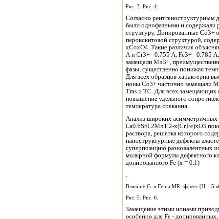
Рис. 3. Рис. 4.
Согласно рентгеноструктурным данным,
были однофазными и содержали 
структуру. Допированные Co3+ о
перовскитовой структурой, содержали (~ 10%)
хCoхO4. Такие различия объясня
A и Cr3+ - 0.755 A, Fe3+ - 0.785 A, Co3+ - 0.75 A. При этом ионы Cr3+ и Fe3+
замещали Mn3+, преимущественно
фазы, существенно понижая темпе
Для всех образцов характерна в
ионы Co3+ частично замещали Mn3+ и в кластере, менее существенно понижая
Tms и TC. Для всех замещающих 
повышение удельного сопротивлен
температура спекания.
Анализ широких асимметричных спектров ЯМ
La0.6Sr0.2Mn1.2-х(Cr,Fe)хO3 пок
раствора, решетка которого содержит катионные, анионные вакансии и
наноструктурные дефекты класте
суперпозицию разновалентных ионов Mn2+-Mn4+ [6,7]. Типичн
молярной формулы дефектного кл
допированного Fe (х = 0.1)
.
Влияние Cr и Fe на MR эффект (H = 5 к
Рис. 5. Рис. 6.
Замещение этими ионами привод
особенно для Fe - допированных, и повышению MR эффекта: для Cr - на 2%, для