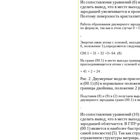
Из сопоставления уравнений (6) и (3) получаем, ч
сделать вывод, что в месте выхо
зародышей увеличивается и прои
Поэтому поверхность кристаллита
Работа образования двумерного зароды
,
Энергия связи атома с основой, находя
б, положение 1),определяется следую
C00.1 = 31 + 32 +3+ 64. (8)
На грани (00.1) в месте выхода грани
присоединяющегося атома с основой им
= 41 + 2 + 24 .
Рис. 2. Двумерные модели присое
и (00.1) (б) в нормальное положение
границы двойника, положение 2 (б
Подставив (8) и (9) в (2) получаем в
двумерного зародыша грани (00.1) в м
.
Из сопоставления уравнений (10) и (7) получим, ч
сделать вывод, что в месте вых
зародышей облегчается. В ГПУ-р
(00.1) является и наиболее быст
самой плоскости) [5]. Так как ст
отражением структуры матрицы,