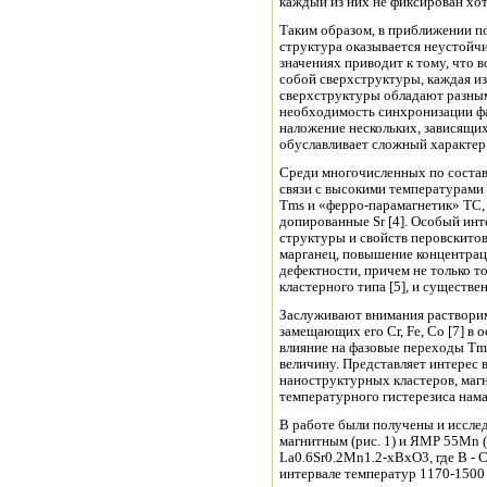
каждый из них не фиксирован хотя
Таким образом, в приближении 
структура оказывается неустойч
значениях приводит к тому, что возникают две слабо взаимодействующие между
собой сверхструктуры, каждая из
сверхструктуры обладают разны
необходимость синхронизации фа
наложение нескольких, зависящи
обуславливает сложный характер
Среди многочисленных по состав
связи с высокими температурами
Tms и «ферро-парамагнетик» ТC,
допированные Sr [4]. Особый интерес представляют исследования дефектности
структуры и свойств перовскито
марганец, повышение концентра
дефектности, причем не только т
кластерного типа [5], и существ
Заслуживают внимания растворим
замещающих его Cr, Fe, Co [7] в 
влияние на фазовые переходы Tms
величину. Представляет интерес
наноструктурных кластеров, магн
температурного гистерезиса нама
В работе были получены и иссле
магнитным (рис. 1) и ЯМР 55Mn (
La0.6Sr0.2Mn1.2-хBхO3, где B - Cr, Fe, Co, x=0-0.2. Спекание проводили в
интервале температур 1170-1500 