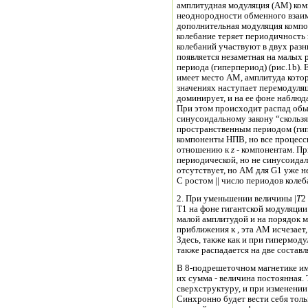
амплитудная модуляция (АМ) компонен
неоднородности обменного взаимодейст
дополнительная модуляция комп
колебание теряет периодичность 
колебаний участвуют в двух раз
появляется незаметная на малых 
периода (гиперпериод) (рис.1b). Если сравнима с i, то при малых z по
имеет место АМ, амплитуда котор
значениях наступает перемодуля
доминирует, и на ее фоне наблюд
При этом происходит распад обы
синусоидальному закону “скольз
пространственным периодом (ги
компоненты НПВ, но все процесс
отношению к
z
- компонентам. При T Т1 перемодуляция ст
периодической, но не синусоидал
отсутствует, но АМ для G1 уже н
С ростом || число периодов коле
2. При уменьшении величины |
T
2
Т1 на фоне гигантской модуляци
малой амплитудой и на порядок м
приближения к , эта АМ исчезает,
Здесь, также как и при гипермод
также распадается на две состав
В 8-подрешеточном магнетике им
их сумма - величина постоянная. 
сверхструктуру, и при изменении
Синхронно будет вести себя толь