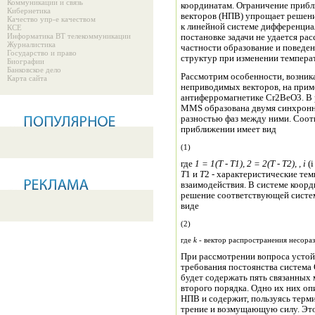
Коммуникации и связь
координатам. Ограничение приб
Кибернетика
векторов (НПВ) упрощает решени
Качество упр-е качеством
к линейной системе дифференциал
КСЕ
Информатика ВТ телекоммуникации
постановке задачи не удается ра
Журналистика
частности образование и поведе
Государство и право
структур при изменении темпера
Биографии
Банковское дело
Рассмотрим особенности, возник
Карта сайта
неприводимых векторов, на при
антиферромагнетике Cr2BeO3. В р
MMS образована двумя синхронн
разностью фаз между ними. Соответствующая плотность НТДП в обменном
приближении имеет вид
(1)
где
1
=
1
(T - T
1
),
2
=
2
(T - T
2
),
,
i
(i
T
1 и
T
2 - характеристические те
взаимодействия. В системе коорди
решение соответствующей систе
виде
(2)
где
k
- вектор распространения несора
При рассмотрении вопроса устойчивости вел
требования постоянства система Остроградского в полярной системе координат
будет содержать пять связанных
второго порядка. Одно их них 
НПВ и содержит, пользуясь терм
трение и возмущающую силу. Эт