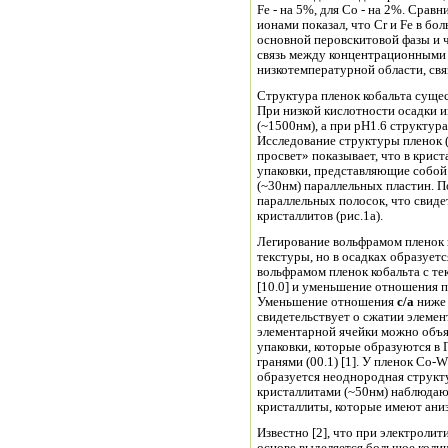
Fe - на 5%, для Co - на 2%. Сравнительный анализ допирования различными
ионами показал, что Cr и Fe в б
основной перовскитовой фазы и ч
связь между концентрационными изменениями MR э
низкотемпературной области, св
Структура пленок кобальта сущес
При низкой кислотности осадки 
(~1500нм), а при рН1.6 структура
Исследование структуры пленок (рН 35) на электронном микроскопе методом «на
просвет» показывает, что в крис
упаковки, представляющие собой
(~30нм) параллельных пластин. П
параллельных полосок, что свиде
кристаллитов (рис.1а).
Легирование вольфрамом пленок к
текстуры, но в осадках образует
вольфрамом пленок кобальта с тек
[10.0] и уменьшение отношения 
Уменьшение отношения
с/а
ниже 
свидетельствует о сжатии элемен
элементарной ячейки можно объя
упаковки, которые образуются 
гранями (00.1) [1]. У пленок Co-W
образуется неоднородная структу
кристаллитами (~50нм) наблюдаю
кристаллиты, которые имеют ан
Известно [2], что при электролит