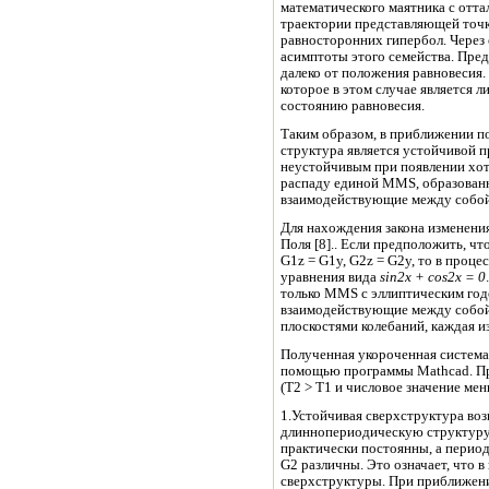
математического маятника с отт
траектории представляющей точк
равносторонних гипербол. Через 
асимптоты этого семейства. Пред
далеко от положения равновесия.
которое в этом случае является 
состоянию равновесия.
Таким образом, в приближении п
структура является устойчивой при > 0 и при < 0. Но это равновесие стан
неустойчивым при появлении хот
распаду единой MMS, образованно
Для нахождения закона изменени
Поля [8].. Если предположить, ч
G1z = G1y, G2z = G2y, то в процессе вычислений возникают не имеющие решения
уравнения вида
sin
2
x + cos
2
x = 0
только MMS с эллиптическим год
взаимодействующие между собой
плоскостями колебаний, каждая и
Полученная укороченная система
помощью программы Mathcad. Пр
(T2 > T
1.Устойчивая сверхструктура возникает при Вда
длиннопериодическую структуру и при
практически постоянны, а перио
G2 различны. Это означает, что 
сверхструктуры. При приближени