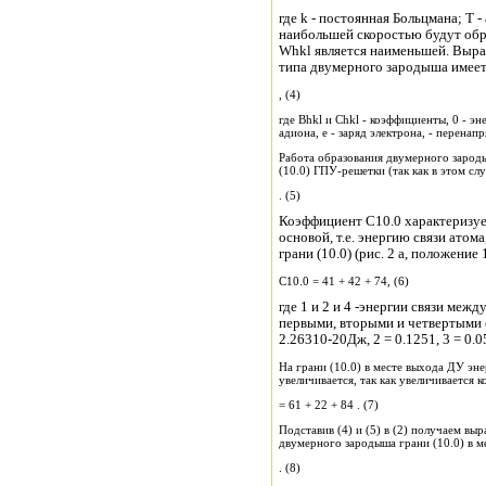
где k - постоянная Больцмана; Т 
наибольшей скоростью будут обр
Whkl является наименьшей. Выра
типа двумерного зародыша имее
, (4)
где Вhkl и Сhkl - коэффициенты, 0 - эн
адиона, е - заряд электрона
Работа образования двумерного зародыш
(10.0) ГПУ-решетки (так как в этом сл
. (5)
Коэффициент С10.0 характеризуе
основой, т.е. энергию связи ато
грани (10.0) (рис. 2 а, положение 1
C10.0 = 41 + 42 + 74, (6)
где 1 и 2 и 4 -энергии связи межд
первыми, вторыми и четвертыми с
На грани (10.0) в месте выхода ДУ эн
увеличивается, так как увеличивается к
= 61 + 22 + 84 . (7)
Подставив (4) и (5) в (2) получаем в
двумерного зародыша грани (10.0) в м
. (8)