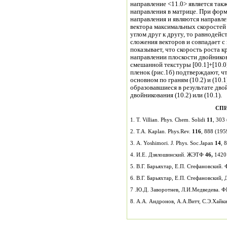
направление <11.0> является так
направления в матрице. При фор
направления и являются направле
вектора максимальных скоростей роста матрицы и д
углом друг к другу, то равнодей
сложения векторов и совпадает с 
показывает, что скорость роста к
направлении плоскости двойнико
смешанной текстуры [00.1]+[10.
пленок (рис.1б) подтверждают, ч
основном по граням (10.2) и (10.
образовавшиеся в результате дво
двойникования (10.2) или (10.1).
СПИ
1. T. Villian. Phys. Chem. Solidi
11
, 303
2. T.A. Kaplan. Phys.Rev.
116
, 888 (195
3. A. Yoshimori. J. Phys. Soc.Japan
14
, 
4. И.Е. Дзялошинский. ЖЭТФ
46,
1420 
5. В.Г. Барьяхтар, Е.П. Стефановский
6. В.Г. Барьяхтар, Е.П. Стефановский
7 .Ю.Д. Заворотнев, Л.И.Медведева. 
8. А.А. Андронов, А.А.Витт, С.Э.Хайк