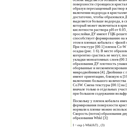
основе выделяется большое коли
поверхности строящихся кристал
образуя пересыщенный раствор вн
включении водорода в кристалли
достаточно, чтобы образовался Д
выделяется больше водорода, в с
который может включиться в кри
кислотности раствора рН от 6.05 
прослойки ДУ имеют ГЦК-решетк
способствует формированию на ка
этом в пленках кобальта с -фазой 
При текстуре [00.1] пленок Co-W
осадка (рис. 1 б). В месте образ
когерентно срастись не могут, п
укладки моноатомных слоев (00.1) 
образования ДУ плотность упако
оборванные и нескомпенсированны
микродвойников [4]. Двойники с п
имеют ориентацию, близкую к [10
включению большого количества 
Co3W. Смена текстуры [00.1] на
вначале только в отдельных участ
при большом содержании вольфра
Поскольку у пленок кобальта име
формирования поверхности крист
нормали к пленке можно использ
Скорость (поток) образования дв
образования Whkl [3]:
I ~ exp (-Whkl/kT) , (3)