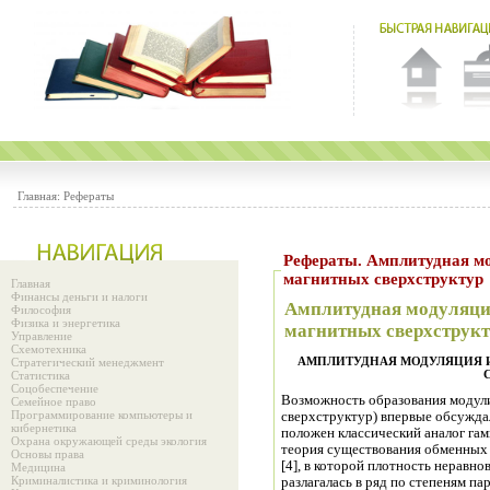
Главная:
Рефераты
Рефераты. Амплитудная мо
магнитных сверхструктур
Главная
Финансы деньги и налоги
Амплитудная модуляция
Философия
Физика и энергетика
магнитных сверхструк
Управление
Схемотехника
АМПЛИТУДНАЯ МОДУЛЯЦИЯ И
Стратегический менеджмент
Статистика
Соцобеспечение
Возможность образования модул
Семейное право
Программирование компьютеры и
сверхструктур) впервые обсуждал
кибернетика
положен классический аналог га
Охрана окружающей среды экология
теория существования обменных
Основы права
[4], в которой плотность неравн
Медицина
Криминалистика и криминология
разлагалась в ряд по степеням п