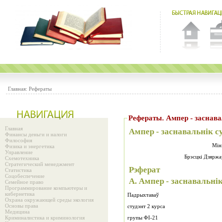
Главная:
Рефераты
Рефераты. Ампер - заснава
Главная
Ампер - заснавальнік 
Финансы деньги и налоги
Философия
Мін
Физика и энергетика
Управление
Брэсцкі Дзяржа
Схемотехника
Стратегический менеджмент
Рэферат
Статистика
Соцобеспечение
А. Ампер - заснавальні
Семейное право
Программирование компьютеры и
кибернетика
Падрыхтаваў
Охрана окружающей среды экология
Основы права
студэнт 2 курса
Медицина
Криминалистика и криминология
групы ФІ-21