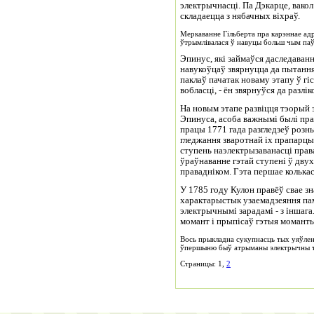
электрычнасці. Па Дэкарце, вакол
складаецца з нябачных віхраў.
Меркаванне Гільберта пра карэннае ад
ўтрымлівалася ў навуцы больш чым паў
Эпинус, які займаўся даследаван
навукоўцаў звярнуцца да пытання 
паклаў пачатак новаму этапу ў г
вобласці, - ён звярнуўся да разлі
На новым этапе развіцця тэорый 
Эпинуса, асоба важнымі былі пр
працы 1771 гада разгледзеў розн
гледжання зваротнай іх прапарцый
ступень наэлектрызаванасці права
ўраўнаванне гэтай ступені ў дву
правадніком. Гэта першае колька
У 1785 году Кулон правёў свае з
характарыстык узаемадзеяння пам
электрычнымі зарадамі - з іншага
момант і прыпісаў гэтыя момант
Вось прыкладна сукупнасць тых уяўленн
ўпершыню быў атрыманы электрычны ток,
Страницы: 1,
2