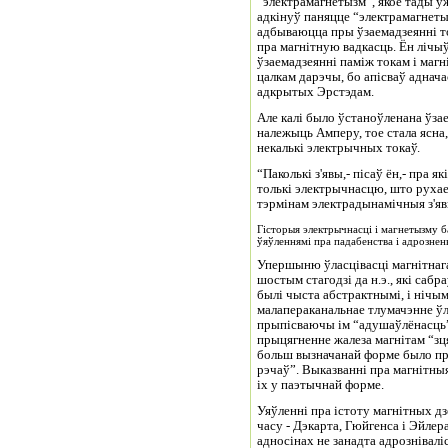
“электрамагнетызм”, якое тады ўж
адкінуў паняцце “электрамагнетызм
адбываюцца пры ўзаемадзеянні то
пра магнітную вадкасць. Ён лічыў,
ўзаемадзеянні паміж токам і магн
цалкам дарэчы, бо апісваў аднач
адкрытых Эрстэдам.
Але калі было ўстаноўленана ўза
належыць Амперу, тое стала ясна,
некалькі электрычных токаў.
“Паколькі з'явы,- пісаў ён,- пра я
толькі электрычнасцю, што рухае
тэрмінам электрадынамічныя з'яв
Гісторыя электрычнасці і магнетызму ба
ўяўленнямі пра падабенства і адрознен
Упершыню ўласцівасці магнітнага
шостым стагодзі да н.э., які саб
былі чыста абстрактнымі, і нічы
малапераканальнае тлумачэнне ўл
прыпісваючы ім “адушаўлёнасць”
прыцягненне жалеза магнітам “зц
больш вызначанай форме было пр
рэчаў”. Выказванні пра магнітныя 
іх у паэтычнай форме.
Уяўленні пра істоту магнітных д
часу - Дэкарта, Гюйгенса і Эйле
адносінах не занадта адрознівал