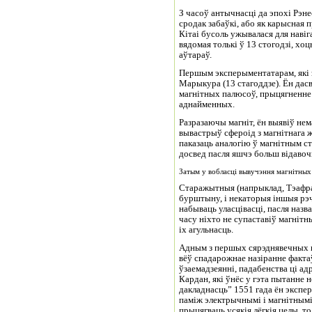
З часоў антычнасці да эпохі Рэне
сродак забаўкі, або як карысная 
Кітаі бусоль ужывалася для навіг
вядомая толькі ў 13 стогодзі, х
аўтараў.
Першым эксперыментатарам, які з
Марыкура (13 стагоддзе). Ён дас
магнітных палюсоў, прыцягненне
аднайменных.
Разразаючы магніт, ён выявіў нем
вывастрыў сфероід з магнітнага 
паказаць аналогію ў магнітным ст
досвед пасля яшчэ больш відавочн
Затым у вобласці вывучэння магнітных 
Старажытныя (напрыклад, Тэафраст
бурштыну, і некаторыя іншыя рэчы
набываць уласцівасці, пасля наз
часу ніхто не супаставіў магнітн
іх агульнасць.
Адным з першых сярэднявечных н
вёў спадарожнае назіранне фактаў
ўзаемадзеянні, падабенства ці ад
Кардан, які ўнёс у гэта пытанне
дакладнасць” 1551 гада ён экспе
паміж электрычнымі і магнітным
прыцягваць усякія лёгкія целы, т