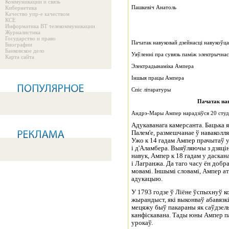
Коммуникации и связь
Пашкевіч Анатоль
Кибернетика
Качество упр-е качеством
КСЕ
Информатика ВТ телекоммуникации
Журналистика
Государство и право
Пачатак навуковай дзейнасці навукоўца
Биографии
Банковское дело
Уяўленні пра сувязь паміж электрычна
Карта сайта
Электрадынаміка Ампера
Іншыя працы Ампера
Спіс літаратуры
Пачатак нав
Андрэ-Мары Ампер нарадзіўся 20 студзе
Адукаванага камерсанта. Бацька я
Палем'е, размешчанае ў наваколля
Ужо к 14 гадам Ампер прачытаў у
і д'Аламбера. Выяўляючы з дзяці
навук, Ампер к 18 гадам у даска
і Лагранжа. Да таго часу ён добр
мовамі. Іншымі словамі, Ампер 
адукацыю.
У 1793 годзе ў Ліёне ўспыхнуў 
жырандыст, які выконваў абавязк
мецяжу быў пакараны як саўдзель
канфіскавана. Тады юны Ампер п
урокаў.