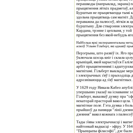
перашкоды (напрыклад, экрана) п
прыцягнення лёгкіх прадметаў, а
Бурштын не прыцягваецца тымі кав
здольна прыцягваць сам магніт. Д
пераважна да палюсоў, лёгкія ж 
бурштыну. Для стварэння электр
Кардана, трэнне і цеплыня, у той
прыцягнення без якой-небудзь яг
Найбольш яркі эксперыментальны метад 
асвоіў Уільям Гільберт, які аднавіў пр
Перэгрына, што развіў іх. Яго пр
ўключала шэсць кніг і склала цэл
крыніцай, якой карыстаўся Галіле
арбіт прыцягненнямі і адштурхв
магнітамі. Гільберт выкладае мер
і электрычных з'яў і прыходзіць
адрозніваюцца ад з'яў магнітных.
У 1629 году Никала Кабео апублі
упершыню указаў на існаванне э
Гільберт, выказваў думку пра “сф
некаторай прасторай вакол цела. 
магнітнае поле. Гэта думка з бо
прыйшоў да паняцця “лініі дзеянн
дзеяння” вакол кожнага з палюсоў
Тады з'явы электрычнасці і магн
найтонкай вадкасці - эфіру. У 1
“Прынцыпы філасофіі”, дзе было