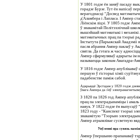
У 1801 годзе ён заняў пасаду вык
горадзе Бурзе. Тут ён напісаў п
верагоднасці “Досвед матэматычн
д'Аламбера і Лапласа. І Ампер с
Ліёнскім ліцэі. У 1805 годзе А
ў знакамітай Політэхнічнай школ
вышэйшай матэматыкі і механікі.
матэматычных прац па тэорыі рад
Інстытута (Парыжскай Акадэміі н
пасля абрання Ампер паклаў у Ак
святла. Да гэтага ж часу адносіцца
Ампер сфармуляваў адкрыты ім не
называецца законам Авагадра-Ам
У 1816 годзе Ампер апублікаваў 
першую ў гісторыі хіміі сур'ёзн
падабенстве паміж сабой.
Адкрыццё Эрстэдам у 1820 годзе дзеян
ўвага Ампера да з'яў электрамагнетызм
З 1820 па 1826 год Ампер апубл
прац па электрадынаміцы і амаль
навук. У 1822 годзе ён выпусціў 
1823 году - “Канспект тэорыі эле
знакамітую “Тэорыю электрадына
Ампер атрымлівае сусветную вядо
Уяўленні пра сувязь памі
Ампер ўпершыню прапанаваў тэрм