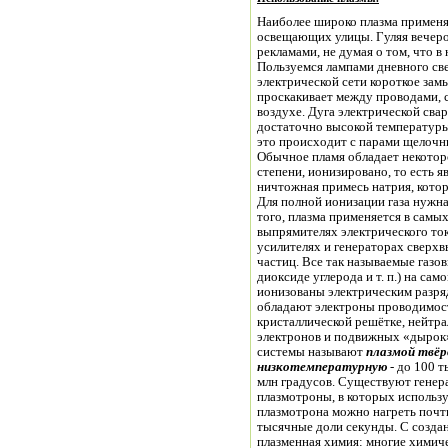
Наиболее широко плазма применяе
освещающих улицы. Гуляя вечеро
рекламами, не думая о том, что в
Пользуемся лампами дневного све
электрической сети короткое замыкан
проскакивает между проводами, с
воздухе. Дуга электрической сва
достаточно высокой температуры,
это происходит с парами щелочных металлов, таких, как 
Обычное пламя обладает некоторо
степени, ионизировано, то есть 
ничтожная примесь натрия, который можно распознать по желтому свечению.
Для полной ионизации газа нужна
того, плазма применяется в самы
выпрямителях электрического то
усилителях и генераторах сверхв
частиц. Все так называемые газо
диоксиде углерода и т. п.) на сам
ионизованы электрическим разря
обладают электроны проводимости
кристаллической решётке, нейтр
электронов и подвижных «дырок»
системы называют
плазмой твёр
низкотемпературную
- до 100 т
млн градусов. Существуют генер
плазмотроны, в которых использ
плазмотрона можно нагреть почти
тысячные доли секунды. С создан
плазменная химия: многие химиче