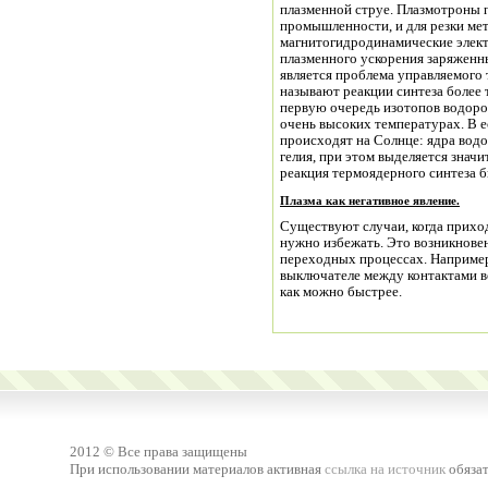
плазменной струе. Плазмотроны 
промышленности, и для резки мет
магнитогидродинамические элек
плазменного ускорения заряженн
является проблема управляемого
называют реакции синтеза более 
первую очередь изотопов водород
очень высоких температурах. В 
происходят на Солнце: ядра водо
гелия, при этом выделяется знач
Плазма как негативное явление.
Существуют случаи, когда приходится учитывать плазму, как явление, которого
нужно избежать. Это возникновение плазменной дуги при коммутаци
переходных процессах. Например, при отключении линии электропередачи в
выключателе между контактами в
как можно быстрее.
2012 © Все права защищены
При использовании материалов активная
ссылка на источник
обязат