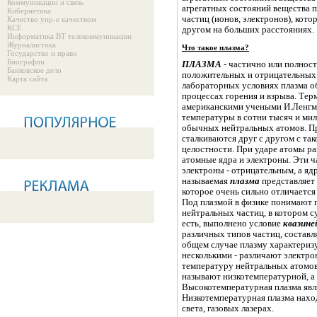
Коммуникации и связь
агрегатных состояний вещества п
Кибернетика
частиц (ионов, электронов), кот
Качество упр-е качеством
КСЕ
другом на больших расстояниях.
Информатика ВТ телекоммуникации
Журналистика
Что такое плазма?
Государство и право
Биографии
ПЛАЗМА
- частично или полнос
Банковское дело
положительных и отрицательных 
Карта сайта
лабораторных условиях плазма обр
процессах горения и взрыва.
Терм
американскими учеными И.Ленгмю
температуры в сотни тысяч и мил
обычных нейтральных атомов. П
сталкиваются друг с другом с так
целостности. При ударе атомы ра
атомные ядра и электроны. Эти 
электроны - отрицательным, а яд
называемая
плазма
представляет 
которое очень сильно отличается
Под плазмой в физике понимают г
нейтральных частиц, в котором с
есть, выполнено условие
квазин
различных типов частиц, состав
общем случае плазму характериз
несколькими - различают электр
температуру нейтральных атомов 
называют низкотемпературной, а 
Высокотемпературная плазма явл
Низкотемпературная плазма нахо
света, газовых лазерах.