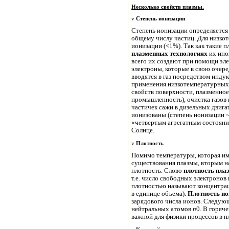
Несколько свойств плазмы.
v
Степень ионизации
Степень ионизации определяется
общему числу частиц. Для низко
ионизации (<1%). Так как такие 
плазменных технологиях
их ино
всего их создают при помощи эл
электроны, которые в свою очер
вводятся в газ посредством инду
применения низкотемпературных
свойств поверхности, плазменно
промышленность), очистка газов 
частичек сажи в дизельных двига
ионизованы (степень ионизации
«четвертым агрегатным состоян
Солнце.
v
Плотность
Помимо температуры, которая им
существования плазмы, вторым н
плотность. Слово
плотность пла
т.е. число свободных электронов 
плотностью называют концентраци
в единице объема).
Плотность ио
зарядового числа ионов. Следую
нейтральных атомов
n
0. В горяч
важной для физики процессов в п