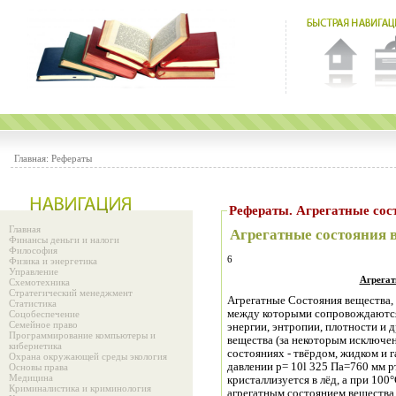
Главная:
Рефераты
Рефераты. Агрегатные сос
Главная
Агрегатные состояния 
Финансы деньги и налоги
Философия
6
Физика и энергетика
Управление
Агрегат
Схемотехника
Стратегический менеджмент
Агрегатные Состояния вещества, 
Статистика
между которыми сопровождаются
Соцобеспечение
Семейное право
энергии, энтропии, плотности и 
Программирование компьютеры и
вещества (за некоторым исключен
кибернетика
состояниях - твёрдом, жидком и газообразном. Так, вода при нормальном
Охрана окружающей среды экология
давлении p= 10l 325 Па=760 мм р
Основы права
Медицина
кристаллизуется в лёд, а при 100
Криминалистика и криминология
агрегатным состоянием вещества 