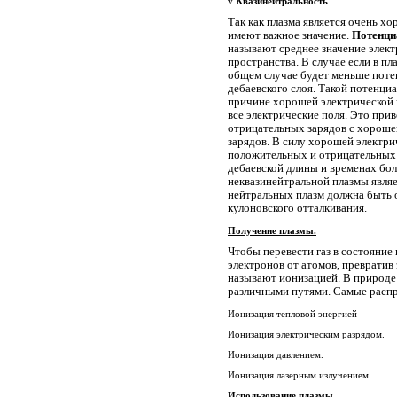
v
Квазинейтральность
Так как плазма является очень х
имеют важное значение.
Потенци
называют среднее значение элект
пространства. В случае если в пл
общем случае будет меньше поте
дебаевского слоя. Такой потенци
причине хорошей электрической 
все электрические поля. Это при
отрицательных зарядов с хороше
зарядов. В силу хорошей электр
положительных и отрицательных 
дебаевской длины и временах б
неквазинейтральной плазмы являе
нейтральных плазм должна быть о
кулоновского отталкивания.
Получение плазмы.
Чтобы перевести газ в состояние
электронов от атомов, превратив эти атомы в и
называют ионизацией. В природе
Ионизация тепловой энергией
Ионизация электрическим разрядом.
Ионизация давлением.
Ионизация лазерным излучением.
Использование плазмы.