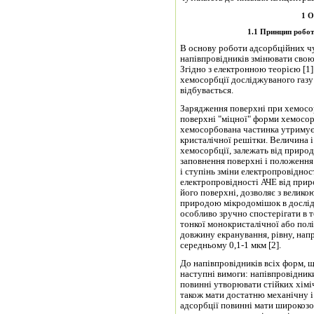
1 
1.1 Принцип робот
В основу роботи адсорбційних чу
напівпровідників змінювати свою
Згідно з електронною теорією [1]
хемосорбції досліджуваного газу 
відбувається.
Зарядження поверхні при хемосор
поверхні "міцної" форми хемосорб
хемосорбована частинка утримує 
кристалічної решітки. Величина і
хемосорбції, залежать від приро
заповнення поверхні і положення 
і ступінь зміни електропровіднос
електропровідності АЧЕ від прир
його поверхні, дозволяє з велико
природою мікродомішок в дослід
особливо зручно спостерігати в т
тонкої монокристалічної або полі
довжину екранування, рівну, напр
середньому 0,1-1 мкм [2].
До напівпровідників всіх форм, 
наступні вимоги: напівпровідники
повинні утворювати стійких хімі
також мати достатню механічну і
адсорбції повинні мати широкозо