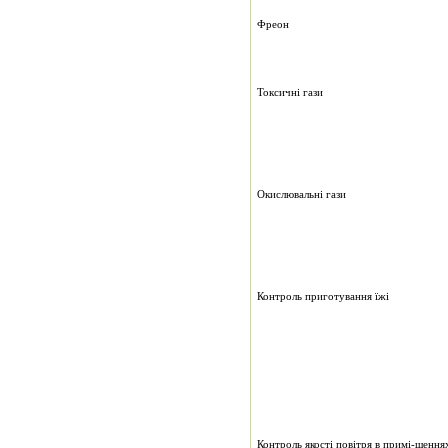
Фреон
Токсичні гази
Окислювальні гази
Контроль приготування їжі
Контроль якості повітря в примі-щенн