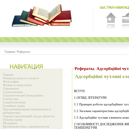
Главная:
Рефераты
Рефераты. Адсорбцiйнi чут
Главная
Адсорбцiйнi чутливi ел
Финансы деньги и налоги
Философия
Физика и энергетика
Управление
ВСТУП
Схемотехника
Стратегический менеджмент
1.ОГЛЯД ЛІТЕРАТУРИ
Статистика
Соцобеспечение
1.1 Принцип роботи адсорбційних чут
Семейное право
Программирование компьютеры и
1.2 Загальна характеристика адсорбці
кибернетика
Охрана окружающей среды экология
1.3 Адсорбційні чутливі елементи ново
Основы права
Медицина
2 ОСОБЛИВОСТІ ДОСЛІДЖЕННЯ АЧ
Криминалистика и криминология
ТЕМПЕРАТУРИ