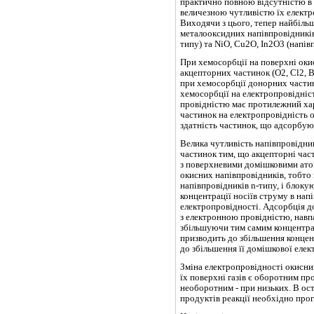
практично повною відсутністю в н
величезною чутливістю їх електро
Виходячи з цього, тепер найбіль
металооксидних напівпровідників,
типу) та NіO, Cu2O, Іn2O3 (напів
При хемосорбції на поверхні оки
акцепторних частинок (О2, Cl2, В
при хемосорбції донорних частин
хемосорбції на електропровідніс
провідністю має протилежний хар
частинок на електропровідність о
здатність частинок, що адсорбую
Велика чутливість напівпровідни
частинок тим, що акцепторні час
з поверхневими домішковими ато
окисних напівпровідників, тобто
напівпровідників n-типу, і блоку
концентрації носіїв струму в нап
електропровідності. Адсорбція д
з електронною провідністю, навпа
збільшуючи тим самим концентра
призводить до збільшення концент
до збільшення її домішкової елек
Зміна електропровідності окисних
їх поверхні газів є оборотним п
необоротним - при низьких. В ос
продуктів реакції необхідно прог