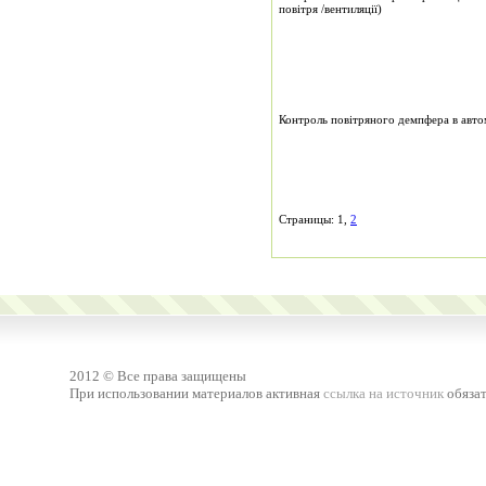
повітря /вентиляції)
Контроль повітряного демпфера в авто
Страницы: 1,
2
2012 © Все права защищены
При использовании материалов активная
ссылка на источник
обязат