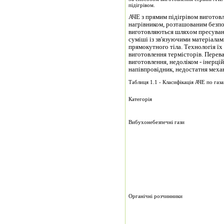
підігрівом.
АЧЕ з прямим підігрівом виготовл
нагрівником, розташованим безпо
виготовляються шляхом пресуван
суміші із зв'язуючими матеріалам
прямокутного тіла. Технологія їх
виготовлення термісторів. Перев
виготовлення, недоліком - інерцій
напівпровідник, недостатня механ
Таблиця 1.1 - Класифікація АЧЕ по газ
Категорія
Вибухонебезпечні гази
Органічні розчинники