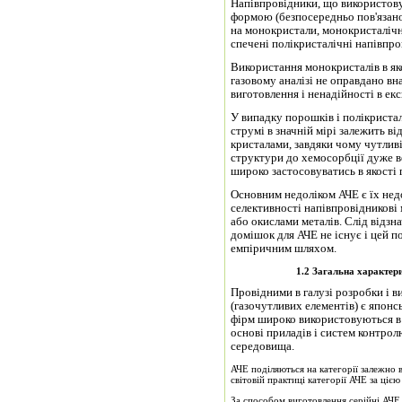
Напівпровідники, що використову
формою (безпосередньо пов'язано
на монокристали, монокристалічні
спечені полікристалічні напівпро
Використання монокристалів в як
газовому аналізі не оправдано вна
виготовлення і ненадійності в екс
У випадку порошків і полікриста
струмі в значній мірі залежить ві
кристалами, завдяки чому чутлив
структури до хемосорбції дуже в
широко застосовуватись в якості 
Основним недоліком АЧЕ є їх нед
селективності напівпровідникові
або окислами металів. Слід відзн
домішок для АЧЕ не існує і цей 
емпіричним шляхом.
1.2 Загальна характер
Провідними в галузі розробки і 
(газочутливих елементів) є японс
фірм широко використовуються в б
основі приладів і систем контро
середовища.
АЧЕ поділяються на категорії залежно ві
світовій практиці категорії АЧЕ за цією
За способом виготовлення серійні АЧЕ