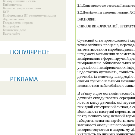
Коммуникации и связь
Кибернетика
2.1.Опис пристрою реєстрації аналогов
Качество упр-е качеством
КСЕ
2.2.Дослідження двокомпонентних АЧ
Информатика ВТ телекоммуникации
Журналистика
ВИСНОВКИ
Государство и право
Биографии
СПИСОК ВИКОРИСТАНОЇ ЛІТЕРАТУ
Банковское дело
Карта сайта
Сучасний стан промисловості ха
технологічних процесів, перехо
автоматизованим виробництвом, щ
швидкості визначення параметрів 
вимірювання в формі, зручній дл
вимірювально-обчислювальних ко
управління і вимірювальних інфо
недостатню чутливість, точність 
датчиків, їх невелику швидкодію і
своїми функціональними можливо
виявляються найслабкішою ланко
В зв'язку з цим останнім часом ба
датчиків складу газових середов
нового класу датчиків, які пере
вихідний електричний сигнал, а с
Вони мають наступні переваги: в
появу певного газу, великий термі
габарити, незначна вартість, мал
залежності опору напівпровіднико
використовуються в широкому діа
чутливість до низьких концентрац