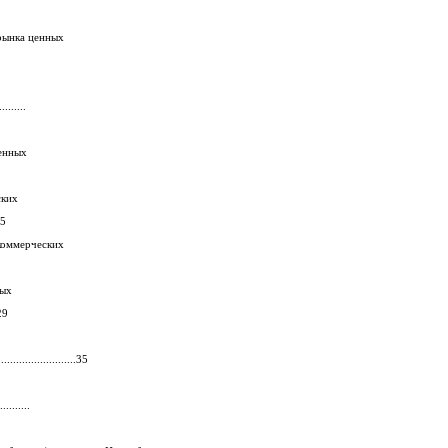
2. Задачи, структура и классификация рынка ценных
.........
еские банки как эмитенты ценных
оммерческих
25
 Выпуск и обращение ценных бумаг коммерческих
ионных ценных
 29
....................35
..........