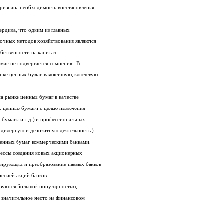
только в конце 80-х годов, когда была признана необходимость восстановления
Экономическая практика 90-х гг. подтвердила, что одним из главных
средств восстановления и развития рыночных методов хозяйствования являются
бственности на капитал.
Значимость банков на рынке ценных бумаг не подвергается сомнению. В
большинстве стран банки играют на рынке ценных бумаг важнейшую, ключевую
Коммерческие банки могут выступать на рынке ценных бумаг в качестве
финансовых посредников ( приобретать ценные бумаги с целью извлечения
дохода, выпускать собственные ценные бумаги и т.д.) и профессиональных
 дилерную и депозитную деятельность ).
ценных бумаг коммерческими банками.
В настоящее время продолжаются процессы создания новых акционерных
банков, расширение капитала функционирующих и преобразование паевых банков
ссией акций банков.
Банковские облигации в России не пользуются большой популярностью,
хотя в мировой практике они занимают значительное место на финансовом