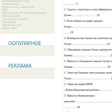
Коммуникации и связь
................5.
Кибернетика
Качество упр-е качеством
КСЕ
Информатика ВТ телекоммуникации
бумаг..................................10
Журналистика
Государство и право
3. Роль банков на рынке ценных
Биографии
Банковское дело
бумаг......................................................
Карта сайта
........18
4. Коммерч
бумаг................................................21
5. Обращение ценных бумаг к
банков...................................................
2.
банков...............................................29
1. Эмиссия банками эмисс
бумаг....................................................
2. Эмиссия акций КРАБ
«Новосибирсквнешторгбанк».....................
3. Выпуск обыкновенных
векселей..................................................
.................40