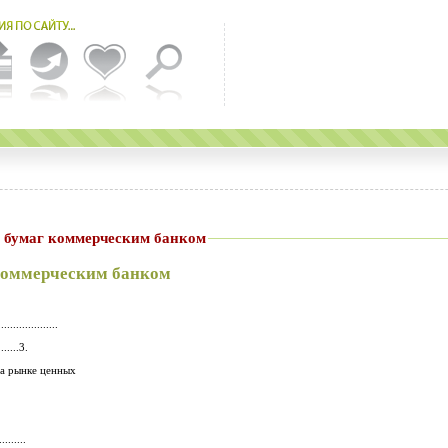
 бумаг коммерческим банком
коммерческим банком
..................
........3.
1. Место и роль коммерческого банка на рынке ценных
.........