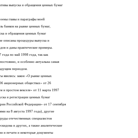
определить проблемы и указать перспективы выпуска и обращения ценных бумаг
В соответствии с этими задачами построены главы и параграфы моей
работы. В первой главе рассмотрена роль банков на рынке ценных бумаг,
раскрыты теоретические вопросы выпуска и обращения ценных бумаг
коммерческими банками; во второй главе описаны процедуры выпуска и
дов и даны практические примеры.
В работе я рассматриваю период с 1997 года по май 1998 года, так как
ситуация на фондовом рынке меняется постоянно, и особенно актуальна самая
дыдущим периодом.
Методологической основой моей работы явились: закон «О рынке ценных
бумаг» от 11 марта 1997 года, закон «Об акционерных обществах» от 26
декабря 1995 года, закон «О переводном и простом векселе» от 11 марта 1997
года, инструкция №8 «О правилах выпуска и регистрации ценных бумаг
кредитными организациями на территории Российской Федерации» от 17 сентября
1996 года (с изменениями и дополнениями на 8 августа 1997 года), другие
нормативные и законодательные акты, труды отечественных специалистов
Я.М.Миркина, В.И.Колесникова, Б.М.Ческидова и других, а также аналитические
данные из средств массовой информации и печати и некоторые документы