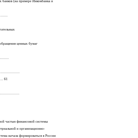
4. Вексельные программы коммерческих банков (на примере Инкомбанка и
........
и депозитных и сберегательных
6. Проблемы и перспективы выпуска и обращения ценных бумаг
.........
....................
...... 61
...................
Рынок ценных бумаг выступает составной частью финансовой системы
государства, характеризующейся индустриальной и организационно-
функциональной спецификой. Такая система начала формироваться в России