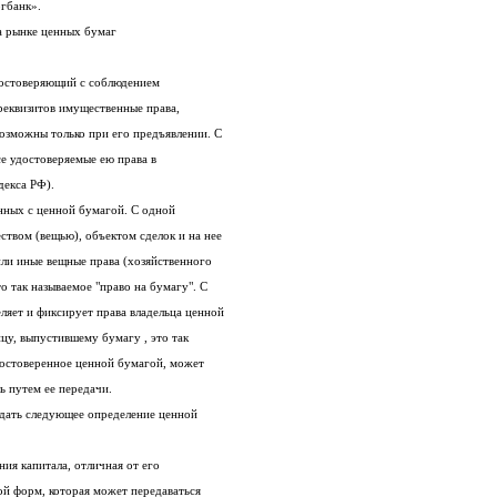
гбанк».
а рынке ценных бумаг
Ценной бумагой является документ, удостоверяющий с соблюдением
установленной формы и обязательных реквизитов имущественные права,
осуществление или передача которых возможны только при его предъявлении. С
передачей ценной бумаги переходят все удостоверяемые ею права в
ского кодекса РФ).
Следует различать два вида прав, связанных с ценной бумагой. С одной
стороны ценная бумага является имуществом (вещью), объектом сделок и на нее
могут возникать права собственности или иные вещные права (хозяйственного
ведения , оперативного управления), это так называемое "право на бумагу". С
другой стороны, ценная бумага определяет и фиксирует права владельца ценной
бумаги (кредитора) по отношению к лицу, выпустившему бумагу , это так
называемое право из бумаги. Право, удостоверенное ценной бумагой, может
ь путем ее передачи.
С экономической точки зрения, можно дать следующее определение ценной
Ценная бумага - это форма существования капитала, отличная от его
товарной, производительной и денежной форм, которая может передаваться