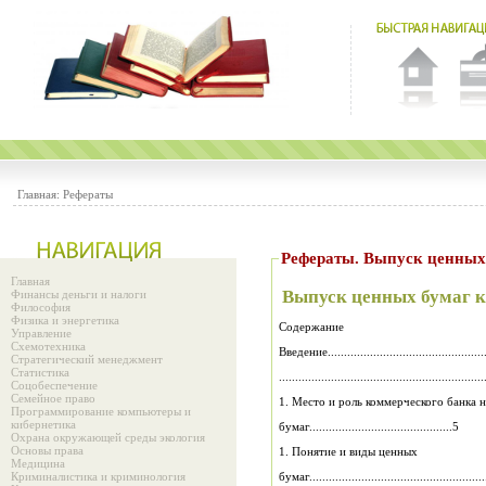
Главная:
Рефераты
Рефераты. Выпуск ценных
Главная
Выпуск ценных бумаг 
Финансы деньги и налоги
Философия
Физика и энергетика
Содержание
Управление
Схемотехника
Введение..................................................
Стратегический менеджмент
Статистика
..............................................................
Соцобеспечение
Семейное право
Программирование компьютеры и
кибернетика
бумаг............................................5
Охрана окружающей среды экология
Основы права
1. Понятие и виды ценных
Медицина
Криминалистика и криминология
бумаг......................................................