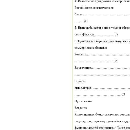
Российского коммерческого
банка.......................................................
...........43
5. Выпуск банкам
сертификатов........................55
коммерческих банков в
России.....................................................
.............................................58
Заключение..............................................
.............................................................
Список
литературы...............................................
......................................................63
Приложение
Введение