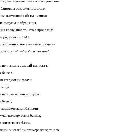
Внедрением новых и совершенствование существующих вексельных программ
банков на современном этапе.
Именно по этим причинам я выбрала тему выпускной работы - ценные
их выпуска и обращения.
Еще одним стимулом выбора данной темы послужило то, что я проходила
производственную практику в фондовом управлении КРАБ
«Новосибирсквнешторгбанк». Я думаю, что знания, полученные в процессе
исследования данной темы, пригодятся для дальнейшей работы по моей
Целью моей работы является рассмотрение и анализ условий выпуска и
 банков.
ла следующие задачи:
 виды;
тников рынка ценных бумаг;
е ценных бумаг;
г коммерческими банками;
умаг коммерческих банков;
 конкретного банка;
рассмотреть выпуск и вторичное обращение векселей на примере конкретного