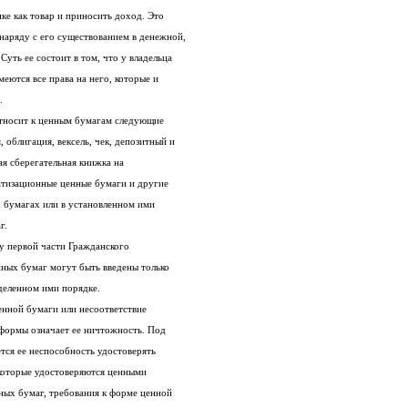
вместо него самого, обращаться на рынке как товар и приносить доход. Это
особая форма существования капитала наряду с его существованием в денежной,
производительной и товарной формах. Суть ее состоит в том, что у владельца
капитала сам капитал отсутствует, но имеются все права на него, которые и
.
Статья 143 Гражданского кодекса РФ относит к ценным бумагам следующие
документы: государственная облигация, облигация, вексель, чек, депозитный и
сберегательный сертификаты, банковская сберегательная книжка на
предъявителя, коносамент, акция, приватизационные ценные бумаги и другие
документы, которые законами о ценных бумагах или в установленном ими
г.
Таким образом, после вступления в силу первой части Гражданского
кодекса РФ (1.01.1995) новые виды ценных бумаг могут быть введены только
деленном ими порядке.
Отсутствие обязательных реквизитов ценной бумаги или несоответствие
ценной бумаги установленной для нее формы означает ее ничтожность. Под
ничтожностью ценной бумаги понимается ее неспособность удостоверять
имущественные права. Все виды прав, которые удостоверяются ценными
бумагами, обязательные реквизиты ценных бумаг, требования к форме ценной