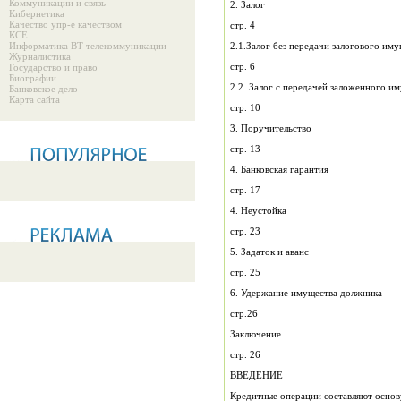
Коммуникации и связь
2. Залог
Кибернетика
Качество упр-е качеством
стр. 4
КСЕ
Информатика ВТ телекоммуникации
2.1.Залог без пер
Журналистика
стр. 6
Государство и право
Биографии
Банковское дело
Карта сайта
стр. 10
3. Поручительство
стр. 13
4. Банковская гарантия
стр. 17
4. Неустойка
стр. 23
5. Задаток и аванс
стр. 25
6. Удержание имущества должника
стр.26
Заключение
стр. 26
ВВЕДЕНИЕ