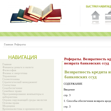
Главная:
Рефераты
Рефераты. Возвратность к
возврата банковских ссуд
Главная
Финансы деньги и налоги
Философия
Возвратность кредита 
Физика и энергетика
Управление
банковских ссуд
Схемотехника
Стратегический менеджмент
СОДЕРЖАНИЕ
Статистика
Соцобеспечение
Введение
Семейное право
Программирование компьютеры и
стр. 3
кибернетика
Охрана окружающей среды экология
1. Способы обеспечения во
Основы права
Медицина
стр. 3
Криминалистика и криминология