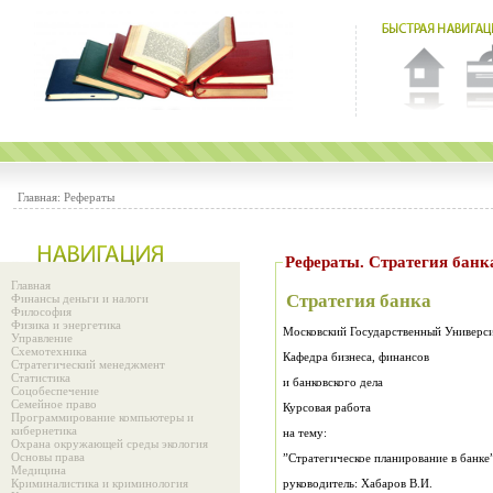
Главная:
Рефераты
Рефераты. Стратегия банк
Главная
Стратегия банка
Финансы деньги и налоги
Философия
Физика и энергетика
Московский Государственный Универс
Управление
Схемотехника
Кафедра бизнеса, финансов
Стратегический менеджмент
Статистика
и банковского дела
Соцобеспечение
Семейное право
Курсовая работа
Программирование компьютеры и
кибернетика
на тему:
Охрана окружающей среды экология
Основы права
”Стратегическое планирование в банке”
Медицина
Криминалистика и криминология
руководитель: Хабаров В.И.