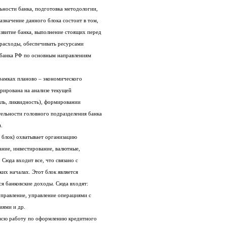
ьности банка, подготовка методологии,
азначение данного блока состоит в том,
звитие банка, выполнение стоящих перед
 расходы, обеспечивать ресурсами
банка РФ по основным направлениям
рамках планово – экономического
трирована на анализе текущей
ль, ликвидность), формировании
тельности головного подразделения банка
.
 блок) охватывает организацию
ание, инвестирование, валютные,
 Сюда входит все, что связано с
их началах. Этот блок является
ся банковские доходы. Сюда входят:
правление, управление операциями с
иями и др.
всю работу по оформлению кредитного