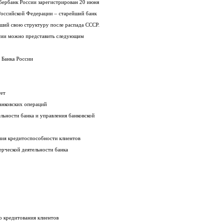
бербанк России зарегистрирован 20 июня
Российской Федерации – старейший банк
вший свою структуру после распада СССР.
сии можно представить следующим
 Банка России
итет
анковских операций
льности банка и управления банковской
ния кредитоспособности клиентов
ерческой деятельности банка
о кредитования клиентов