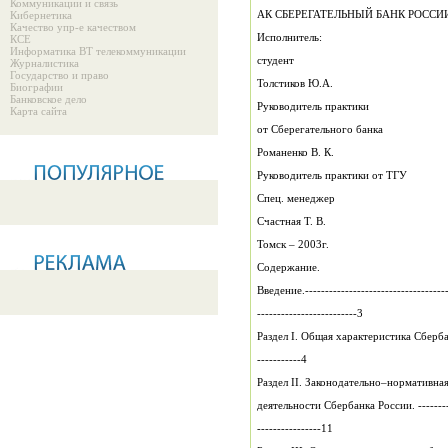
Коммуникации и связь
АК СБЕРЕГАТЕЛЬНЫЙ БАНК РОССИИ
Кибернетика
Качество упр-е качеством
Исполнитель:
КСЕ
Информатика ВТ телекоммуникации
студент
Журналистика
Государство и право
Толстиков Ю.А.
Биографии
Банковское дело
Руководитель практики
Карта сайта
от Сберегательного банка
Романенко В. К.
Руководитель практики от ТГУ
Спец. менеджер
Счастная Т. В.
Томск – 2003г.
Содержание.
Введение.------------------------------------
-------------------------3
Раздел I. Общая характеристика Сбербанка
-----------4
Раздел II. Законодательно–нормативна
деятельности Сбербанка России. -----------
----------------11