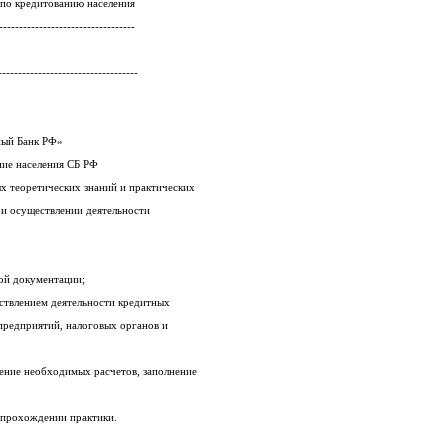
т по кредитованию населения
--------------------------------
--------------------------------
егательный Банк РФ»
вания: Кредитование населения СБ РФ
полученных теоретических знаний и практических
 и осуществлении деятельности
ной документации;
ествлением деятельности кредитных
предприятий, налоговых органов и
нение необходимых расчетов, заполнение
о прохождении практики.