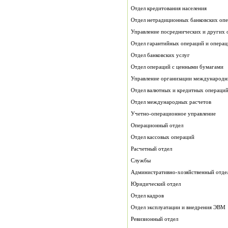
Отдел кредитования населения
Отдел нетрадиционных банковских опе
Управление посреднических и других 
Отдел гарантийных операций и операц
Отдел банковских услуг
Отдел операций с ценными бумагами
Управление организации международн
Отдел валютных и кредитных операци
Отдел международных расчетов
Учетно-операционное управление
Операционный отдел
Отдел кассовых операций
Расчетный отдел
Службы
Административно-хозяйственный отде
Юридический отдел
Отдел кадров
Отдел эксплуатации и внедрения ЭВМ
Ревизионный отдел