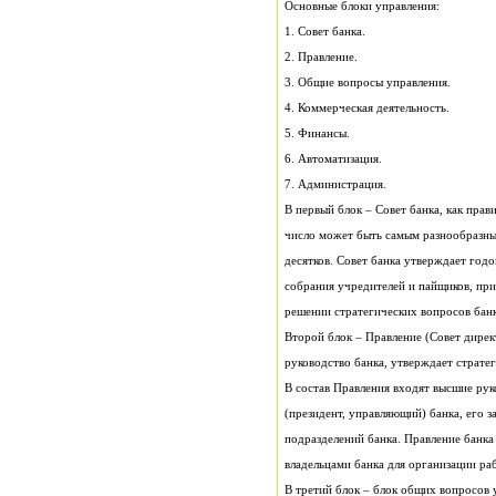
Основные блоки управления:
1. Совет банка.
2. Правление.
3. Общие вопросы управления.
4. Коммерческая деятельность.
5. Финансы.
6. Автоматизация.
7. Администрация.
В первый блок – Совет банка, как прав
число может быть самым разнообразны
десятков. Совет банка утверждает год
собрания учредителей и пайщиков, пр
решении стратегических вопросов банк
Второй блок – Правление (Совет дирек
руководство банка, утверждает стратег
В состав Правления входят высшие рук
(президент, управляющий) банка, его 
подразделений банка. Правление банка
владельцами банка для организации ра
В третий блок – блок общих вопросов 