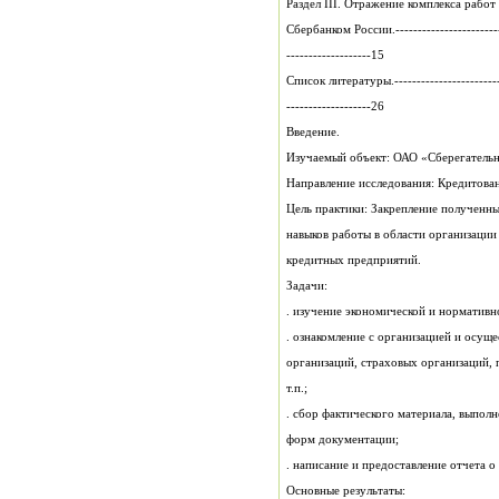
Раздел III. Отражение комплекса рабо
Сбербанком России.-------------------------
-------------------15
Список литературы.--------------------------
-------------------26
Введение.
Изучаемый объект: ОАО «Сбер
Направление исследо
Цель практики: Закрепление 
навыков работы в области организации
кредитных предприятий.
Задачи:
. изучение экономической и норматив
. ознакомление с организацией и осущ
организаций, страховых организаций, 
т.п.;
. сбор фактического материала, выпол
форм документации;
. написание и предоставление отчета 
Основные результаты: