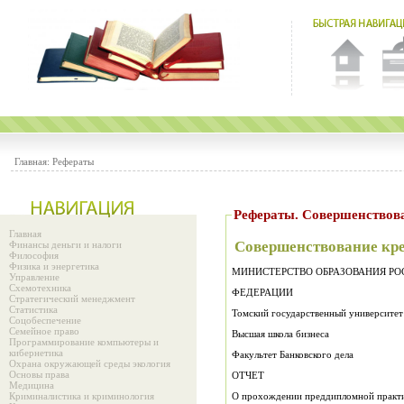
Главная:
Рефераты
Рефераты. Совершенствов
Главная
Совершенствование кр
Финансы деньги и налоги
Философия
Физика и энергетика
МИНИСТЕРСТВО ОБРАЗОВАНИЯ Р
Управление
Схемотехника
ФЕДЕРАЦИИ
Стратегический менеджмент
Статистика
Томский государственный университет
Соцобеспечение
Семейное право
Высшая школа бизнеса
Программирование компьютеры и
кибернетика
Факультет Банковского дела
Охрана окружающей среды экология
Основы права
ОТЧЕТ
Медицина
Криминалистика и криминология
О прохождении преддипломной практ