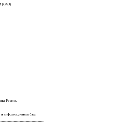
 (ОАО)
-------------------------------
 России.----------------------------
я и информационная база
---------------------------------