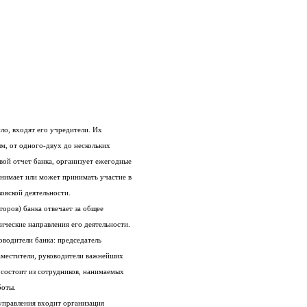
ило, входят его учредители. Их
м, от одного-двух до нескольких
овой отчет банка, организует ежегодные
инимает или может принимать участие в
овской деятельности.
торов) банка отвечает за общее
ические направления его деятельности.
оводители банка: председатель
заместители, руководители важнейших
 состоит из сотрудников, нанимаемых
боты.
управления входит организация