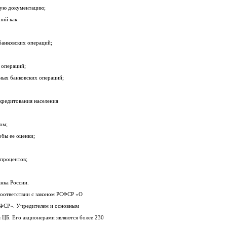
ную документацию;
ний как:
банковских операций;
 операций;
ных банковских операций;
кредитования населения
ом;
обы ее оценки;
 процентов;
рбанка России.
соответствии с законом РСФСР «О
и в РСФСР». Учредителем и основным
 ЦБ. Его акционерами являются более 230