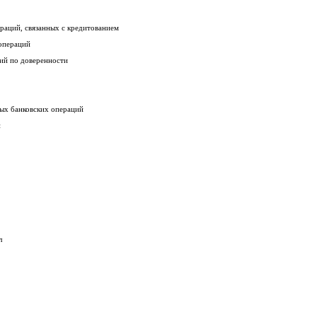
раций, связанных с кредитованием
операций
ий по доверенности
ых банковских операций
й
л