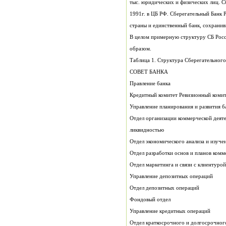
тыс. юридических и физических лиц. С
1991г. в ЦБ РФ. Сберегательный Банк 
страны и единственный банк, сохрани
В целом примерную структуру СБ Рос
образом.
Таблица 1. Структура Сберегательного
СОВЕТ БАНКА
Правление банка
Кредитный комитет Ревизионный ком
Управление планирования и развития б
Отдел организации коммерческой деяте
ликвидностью
Отдел экономического анализа и изуче
Отдел разработки основ и планов комм
Отдел маркетинга и связи с клиентурой
Управление депозитных операций
Отдел депозитных операций
Фондовый отдел
Управление кредитных операций
Отдел краткосрочного и долгосрочног