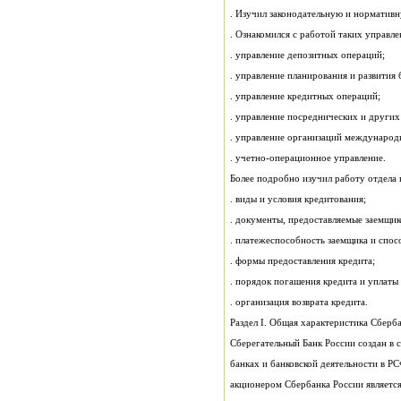
. Изучил законодательную и норматив
. Ознакомился с работой таких управле
. управление депозитных операций;
. управление планирования и развития 
. управление кредитных операций;
. управление посреднических и других
. управление организаций международ
. учетно-операционное управление.
Более подробно изучил работу отдела 
. виды и условия кредитования;
. документы, предоставляемые заемщик
. платежеспособность заемщика и спос
. формы предоставления кредита;
. порядок погашения кредита и уплаты
. организация возврата кредита.
Раздел I. Общая характеристика Сбе
Сберегательный Банк России создан в 
банках и банковской деятельност
акционером Сбербанка России является