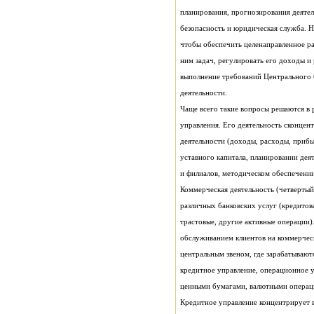
планирования, прогнозирования деятел
безопасность и юридическая служба. Н
чтобы обеспечить целенаправленное ра
ним задач, регулировать его доходы и
выполнение требований Центрального 
деятельности.
Чаще всего такие вопросы решаются в 
управления. Его деятельность сконцен
деятельности (доходы, расходы, прибы
уставного капитала, планировании дея
и филиалов, методическом обеспечении
Коммерческая деятельность (четвертый
различных банковских услуг (кредитов
трастовые, другие активные операции).
обслуживанием клиентов на коммерческ
центральным звеном, где зарабатывают
кредитное управление, операционное у
ценными бумагами, валютными операц
Кредитное управление концентрирует 