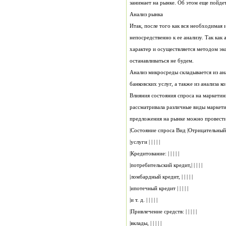
занимает на рынке. Об этом еще пойде
Анализ рынка
останавливаться не будем.
банковских услуг, а также из анализа к
предложения на рынке можно провест
|услуги | | | | |
|Кредитование: | | | | |
|потребительский кредит,| | | | |
|ломбардный кредит, | | | | |
|ипотечный кредит | | | | |
|и т. д. | | | | |
|Привлечение средств: | | | | |
|вклады, | | | | |