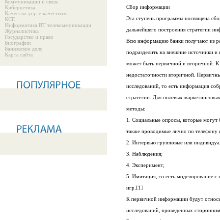
Коммуникации и связь
Сбор информации
Кибернетика
Качество упр-е качеством
Эта ступень программы посвящена сбо
КСЕ
Информатика ВТ телекоммуникации
дальнейшего построения стратегии инф
Журналистика
Государство и право
Биографии
Банковское дело
подразделить на внешние источники и
Карта сайта
может быть первичной и вторичной. К
методы:
также проводимые лично по телефону 
2. Интервью групповые или индивидуа
3. Наблюдения;
4. Эксперимент;
игр.[1]
исследований, проведенных сторонними