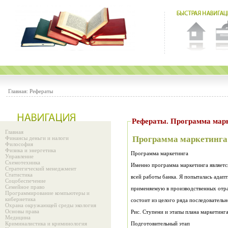
Главная:
Рефераты
Рефераты. Программа мар
Главная
Программа маркетинга
Финансы деньги и налоги
Философия
Физика и энергетика
Программа маркетинга
Управление
Схемотехника
Стратегический менеджмент
Статистика
Соцобеспечение
Семейное право
Программирование компьютеры и
кибернетика
состоит из целого ряда последовательн
Охрана окружающей среды экология
Основы права
Рис. Ступени и этапы плана маркетинг
Медицина
Криминалистика и криминология
Подготовительный этап