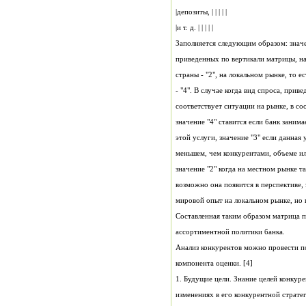
|депозиты, | | | | |
|и т. д. | | | | |
мировой опыт на локальном рынке, но п
ассортиментной политики банка.
компонента оценки. [4]