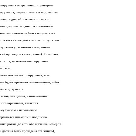
При получении от клиента платежного поручения операционист проверяет
правильность заполнения платежного поручения, сверяет печать и подписи на
первом экземпляре с карточкой с образцами подписей и оттиском печати,
проверяет, достаточно ли средств на счете для оплаты данного платежного
поручения, нет ли ареста на дебет. Сверяет наименование банка получателя с
его БИКом и корреспондентским счетом, а также ключуется ли счет получателя.
Также проверяется, является ли банк получателя участником электронных
расчетов (так как основная масса платежей проводится электронно). Если банк
не является участником электронных расчетов, то платежное поручение
еграфа.
Кредитная организация отказывает в приеме платежного поручения, если
удостоверение прав распоряжения счетом будет признано сомнительным, либо
ению документа.
Документы с исправлением таких реквизитов, как сумма, наименования
клиентов и номера их счетов, хотя бы и оговоренными, являются
ему банком к исполнению.
Первый экземпляр остается в банке, оформляется штампом и подписью
операциониста, на нем проставляются контировки (то есть обозначение номеров
счетов по дебету и кредиту, по которым должна быть проведена эта запись),