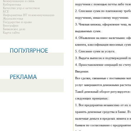
Коммуникации и связь
поручения с помощью почты либо теле
Кибернетика
Качество упр-е качеством
КСЕ
Информатика ВТ телекоммуникации
поручению, инкассовому поручению.
Журналистика
Государство и право
Биографии
Банковское дело
выдаваемых сумм.
Карта сайта
клиента, классификация вносимых сумм
5. Списание сумм за услуги.
3. Выдача выписок и подтверждений п
4. Приостановление операций по счету
Введение.
следующих принципах:
банком по согласованию с предприятие