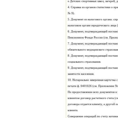
o Детских спортивных школ, лагерей, 
№ 9).
налоговом о
Пенсионном Фонде России (см
обязательного медицинского страхова
социального страхования.
занятости населения.
печати ф. 0401026 (см. Приложение №
клиента.