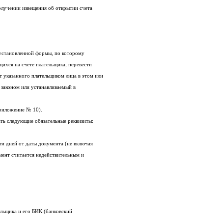
уведомления из налогового органа о получении извещения об открытии счета
Платежное поручение – это документ установленной формы, по которому
банк обязуется за счет средств, находящихся на счете плательщика, перевести
определенную денежную сумму на счет указанного плательщиком лица в этом или
в ином банке в срок, предусмотренный законом или устанавливаемый в
риложение № 10).
ь следующие обязательные реквизиты:
2. Срок платежа не превышающий десяти дней от даты документа (не включая
эту дату). Если более 10 дней, то документ считается недействительным и
6. Корреспондентский счет банка плательщика и его БИК (банковский