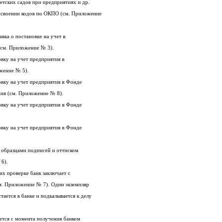
детских садов при предприятиях и др.
4. Справка из органов статистики о присвоении кодов по ОКПО (см. Приложение
5. Документ из налогового органа: справка о постановке на учет в
ргане юридического лица (см. Приложение № 3).
6. Документ, подтверждающий постановку на учет предприятия в
. Приложение № 5).
7. Документ, подтверждающий постановку на учет предприятия в Фонде
ния (см. Приложение № 8).
8. Документ, подтверждающий постановку на учет предприятия в Фонде
9. Документ, подтверждающий постановку на учет предприятия в Фонде
10. Нотариально заверенная карточка с образцами подписей и оттиском
 6).
По предоставлении всех документов и их проверке банк заключает с
клиентом договор расчетного счета (см. Приложение № 7). Один экземпляр
договора отдается клиенту, а другой остается в банке и подкалывается к делу
Совершение операций по счету начинается с момента получения банком