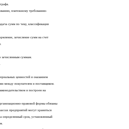
графа.
2. Списание сумм по платежному требованию, платежному требованию-
3. Чековая книжка, оформление чека, выдача сумм по чеку, классификация
4. Объявление на взнос наличными: оформление, зачисление сумм на счет
.
о зачисленным суммам.
.
Все сделки, связанные с поставками материальных ценностей и оказанием
услуг завершаются денежными расчетами между покупателем и поставщиком.
Такой денежный оборот регулируется законодательством и построен на
1. Все предприятия независимо от их организационно-правовой формы обязаны
хранить денежные средства в банке. В кассах предприятий могут храниться
наличные деньги в пределах лимита и на определенный срок, установленный
м.