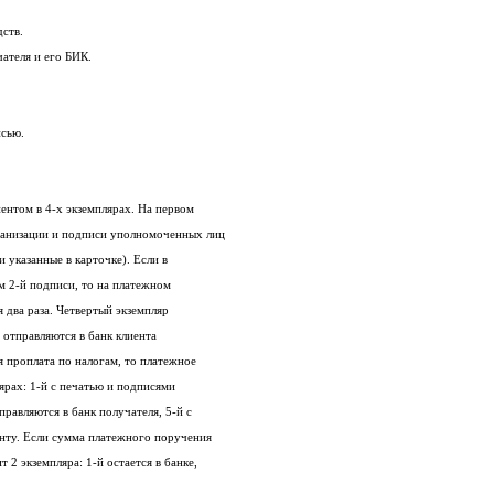
дств.
чателя и его БИК.
исью.
Платежное поручение оформляется клиентом в 4-х экземплярах. На первом
экземпляре ставится круглая печать организации и подписи уполномоченных лиц
(лица имеющие право 1-й и 2-й подписи указанные в карточке). Если в
карточке нет лица, обладающего правом 2-й подписи, то на платежном
поручении руководитель расписывается два раза. Четвертый экземпляр
возвращается клиенту. Второй и третий отправляются в банк клиента
получателя платежа. Если производится проплата по налогам, то платежное
поручение оформляется в пяти экземплярах: 1-й с печатью и подписями
остается в банке, 2,3,4-е экземпляры отправляются в банк получателя, 5-й с
отметкой банка о приеме отдается клиенту. Если сумма платежного поручения
более 50000 рублей, то клиент приносит 2 экземпляра: 1-й остается в банке,