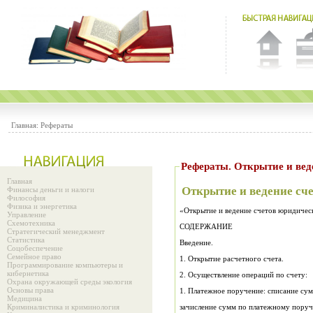
Главная:
Рефераты
Рефераты. Открытие и вед
Главная
Открытие и ведение сч
Финансы деньги и налоги
Философия
Физика и энергетика
«Открытие и ведение счетов юридичес
Управление
Схемотехника
СОДЕРЖАНИЕ
Стратегический менеджмент
Статистика
Введение.
Соцобеспечение
Семейное право
1. Открытие расчетного счета.
Программирование компьютеры и
кибернетика
2. Осуществление операций по счету:
Охрана окружающей среды экология
Основы права
Медицина
Криминалистика и криминология