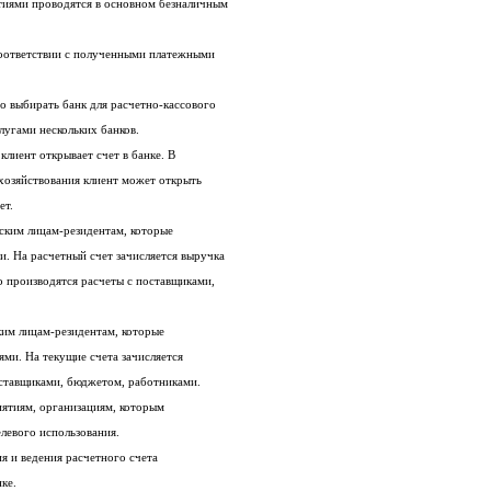
2. Денежные расчеты между предприятиями проводятся в основном безналичным
3. Платежи осуществляются банком в соответствии с полученными платежными
4. Клиенты имеют право самостоятельно выбирать банк для расчетно-кассового
лугами нескольких банков.
Для расчетно-кассового обслуживания клиент открывает счет в банке. В
зависимости от форм собственности и хозяйствования клиент может открыть
ет.
Расчетные счета открываются юридическим лицам-резидентам, которые
являются коммерческими организациями. На расчетный счет зачисляется выручка
от реализации продукции, работ; с него производятся расчеты с поставщиками,
Текущие счета открываются юридическим лицам-резидентам, которые
являются некоммерческими организациями. На текущие счета зачисляется
оставщиками, бюджетом, работниками.
Бюджетные счета открываются предприятиям, организациям, которым
елевого использования.
Далее рассматривается пример открытия и ведения расчетного счета
ке.