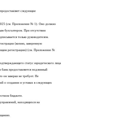
Для открытия расчетного счета клиент предоставляет следующие
1. Заявление на открытие счета ф. 0401025 (см. Приложение № 1). Оно должно
быть подписано руководителем и главным бухгалтером. При отсутствии
дписывается только руководителем.
2. Свидетельство о государственной регистрации (копию, заверенную
нотариально или органом, осуществляющим регистрацию) (см. Приложение №
3. Копию учредительного документа, подтверждающего статус юридического лица
(учредительный договор, устав). Если в банк предоставляется подлинный
экземпляр учредительного документа, то он заверки не требует. Не
требуется предоставления копий решений о создании и уставах в следующих
местном бюджете.
o Миннистерств, ведомств, их главных управлений, находящихся на
ещанию.