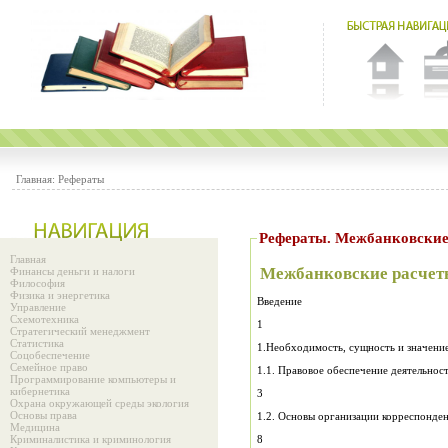
Главная:
Рефераты
Рефераты. Межбанковские
Главная
Межбанковские расчет
Финансы деньги и налоги
Философия
Физика и энергетика
Введение
Управление
Схемотехника
1
Стратегический менеджмент
Статистика
1.Необходимость, сущность и значени
Соцобеспечение
Семейное право
1.1. Правовое обеспечение деятельнос
Программирование компьютеры и
кибернетика
3
Охрана окружающей среды экология
Основы права
1.2. Основы организации корреспонде
Медицина
Криминалистика и криминология
8