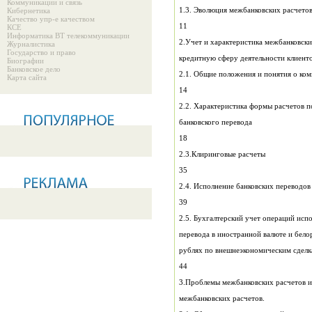
Коммуникации и связь
1.3. Эволюция межбанковских расчето
Кибернетика
Качество упр-е качеством
11
КСЕ
Информатика ВТ телекоммуникации
Журналистика
Государство и право
кредитную сферу деятельности клиент
Биографии
Банковское дело
Карта сайта
14
2.2. Характеристика формы расчетов п
банковского перевода
18
2.3.Клиринговые расчеты
35
39
2.5. Бухгалтерский учет операций исп
перевода в иностранной валюте и бело
44
межбанковских расчетов.