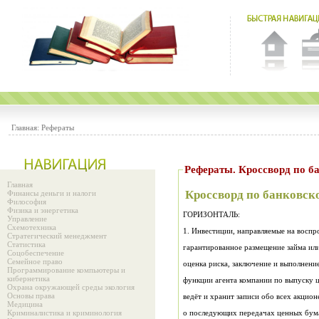
Главная:
Рефераты
Рефераты. Кроссворд по 
Главная
Кроссворд по банковс
Финансы деньги и налоги
Философия
Физика и энергетика
ГОРИЗОНТАЛЬ:
Управление
Схемотехника
Стратегический менеджмент
Статистика
Соцобеспечение
Семейное право
Программирование компьютеры и
кибернетика
Охрана окружающей среды экология
Основы права
Медицина
Криминалистика и криминология