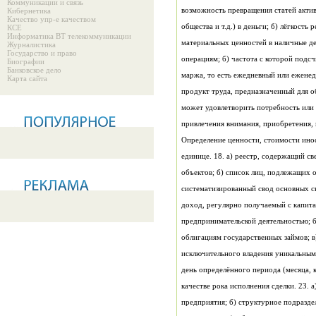
Коммуникации и связь
Кибернетика
Качество упр-е качеством
КСЕ
Информатика ВТ телекоммуникации
Журналистика
Государство и право
Биографии
Банковское дело
Карта сайта