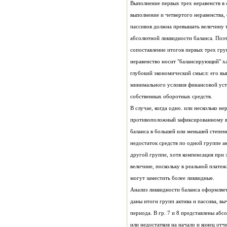
выполнение и четвертого неравенства,
пассивов должна превышать величину т
абсолютной ликвидности баланса. Поэ
сопоставление итогов первых трех груп
неравенство носит "балансирующий" ха
глубокий экономический смысл: его вы
минимального условия финансовой усто
собственных оборотных средств.
В случае, когда одно. или несколько не
противоположный зафиксированному в 
баланса в большей или меньшей степен
недостаток средств по одной группе а
другой группе, хотя компенсация при 
величине, поскольку в реальной плате
могут заместить более ликвидные.
Анализ ликвидности баланса оформляется
периода. В гр. 7 и 8 представлены аб
или недостатков на начало и конец отч