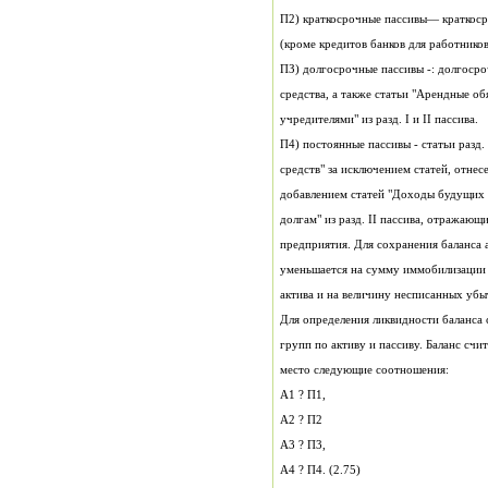
П2) краткосрочные пассивы— краткоср
(кроме кредитов банков для работников
ПЗ) долгосрочные пассивы -: долгоср
учредителями" из разд. I и II пассива.
П4) постоянные пассивы - статьи разд.
средств" за исключением статей, отне
добавлением статей "Доходы будущих 
долгам" из разд. II пассива, отражающ
уменьшается на сумму иммобилизации о
актива и на величину несписанных убы
Для определения ликвидности баланса 
групп по активу и пассиву. Баланс сч
место следующие соотношения:
А1 ? П1,
А2 ? П2
А3 ? П3,
А4 ? П4. (2.75)