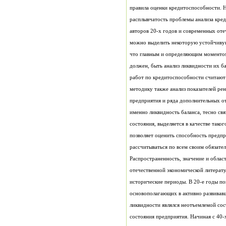
правила оценки кредитоспособности. 
расплыв
авторов 20-х годов и современных от
можно выделить некоторую устойчивую
должен, быть анализ ликвидности их б
работ по кредитоспособности считают
методику также анализ показателей ре
предприятия и ряда дополнительных от
именно ликвидность баланса, тесно св
состояния, выделяется в качестве тако
позволяет оценить способность предп
рассчитываться по всем своим обязател
Распространенность, значение и облас
отечественной экономической литерату
исторические периоды. В 20-е годы по
основополагающих в активно развивавш
ликвидности являлся неотъемлемой сос
состояния предприятия. Начиная 