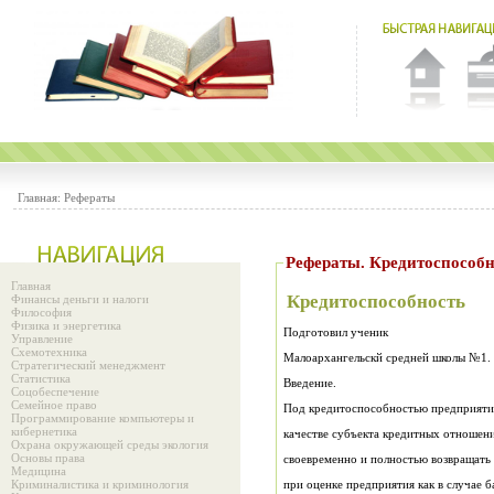
Главная:
Рефераты
Рефераты. Кредитоспособн
Главная
Кредитоспособность
Финансы деньги и налоги
Философия
Физика и энергетика
Подготовил ученик
Управление
Схемотехника
Малоархангельскй средней школы №1. 
Стратегический менеджмент
Статистика
Введение.
Соцобеспечение
Семейное право
Под кредитоспособностью предприятия
Программирование компьютеры и
кибернетика
качестве субъекта кредитных отношен
Охрана окружающей среды экология
Основы права
своевременно и полностью возвращать
Медицина
Криминалистика и криминология
при оценке предприятия как в случае б