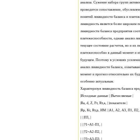
анализа. Сужение набора групп активо
проводится сопоставление, обусловле
понятий ликвидности баланса и плате
ликвидность является более широким 
ликвидности баланса предприятия соот
платежеспособности, однако анализ ли
текущее состояние расчетов, но и их 
платежеспособно в данный момент и и
будущем. Поэтому в условиях усилени
анализ ликвидности баланса, охватыва
момент и прогноз относительно их бу
особенно актуальным.
Характеризуя ликвидность баланса пр
|Исходные данные | |Вычисляемые |
|Ra, d, Z, Fт, Rт,а, | |показатели |
| | |П3, |
| | |?1=А1-П1, |
| | |?2=А2-П2, |
| | |?3=А3-П3. |