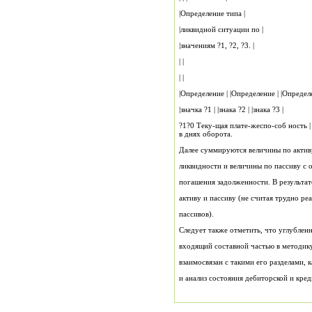
|Определение типа |
|ликвидной ситуации по |
|значениям ?1, ?2, ?3. |
| |
| |
|значка ?1 | |знака ?2 | |знака ?3 |
?1?0 Теку-щая плате-жеспо-соб ность |
в днях оборота.
Далее суммируются величины по актив
ликвидности и величины по пассиву с 
погашения задолженности. В результа
активу и пассиву (не считая трудно р
пассивов).
Следует также отметить, что углублен
входящий составной частью в методику
взаимосвязан с такими его разделами, к
и анализ состояния дебиторской и кре