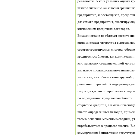
реальности. В этих условиях оценка к
важное значение как с точки зрения и
предприятие, и поставщиков, предоста
для самого предприятия, анализирующе
заключением кредитных договоров.
В нашей стране проблемам кредитосп
экономическая литература в дореволюц
строгая теоретическая система, обос
кредитоспособности, так фактически и
затрудняющих создание единой методик
характере производственно-финансовой
частности, с особенностями кругообор
различных отраслей. В ходе развернув
годов дискуссии по проблемам кредит
по определению кредитоспособности ..
открытию кредитов, а к механическом
вместо определенных методов, примен
только основные моменты методики, у
вырабатываться в процессе анализа. В
коммерческих банков также отсутству