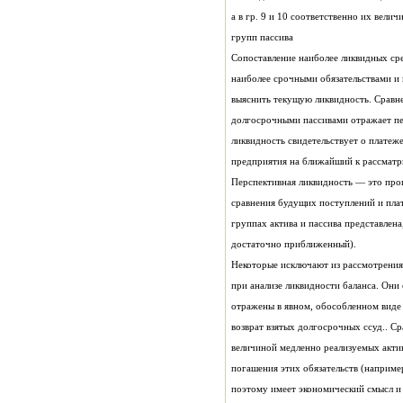
а в гр. 9 и 10 соответственно их велич
групп пассива
Сопоставление наиболее ликвидных сре
наиболее срочными обязательствами и
выяснить текущую ликвидность. Сравн
долгосрочными пассивами отражает пе
ликвидность свидетельствует о платеж
предприятия на ближайший к рассмат
Перспективная ликвидность — это про
сравнения будущих поступлений и пла
группах актива и пассива представлена
достаточно приближенный).
Некоторые исключают из рассмотрения
при анализе ликвидности баланса. Они 
отражены в явном, обособленном виде
возврат взятых долгосрочных ссуд.. Ср
величиной медленно реализуемых акти
погашения этих обязательств (наприме
поэтому имеет экономический смысл и