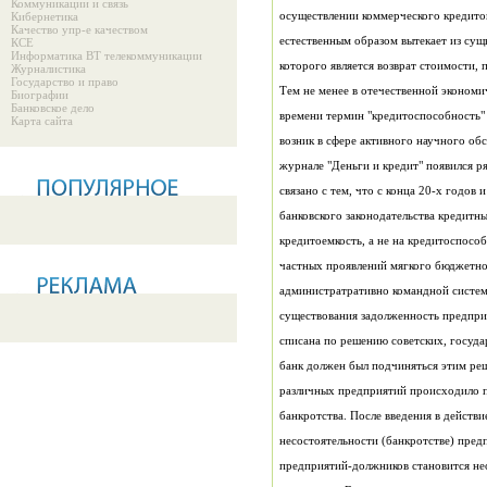
Коммуникации и связь
осуществлении коммерческого кредито
Кибернетика
Качество упр-е качеством
естественным образом вытекает из сущ
КСЕ
Информатика ВТ телекоммуникации
которого является возврат стоимости,
Журналистика
Государство и право
Тем не менее в отечественной экономи
Биографии
Банковское дело
Карта сайта
возник в сфере активного научного об
журнале "Деньги и кредит" появился р
связано с тем, что с конца 20-х годов
банковского законодательства кредитн
кредитоемкость, а не на к
частных проявлений мягкого бюджетно
администратративно командной систем
существования задолженность предпри
банк должен был подчиняться этим ре
различных предприятий происходило п
банкротства. После введения в действие
предприятий-должников становится н