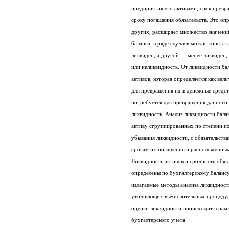
предприятия его активами, срок превр
сроку погашения обязательств. Это опр
других, расширяет множество значений
баланса, в ряде случаев можно констат
ликвиден, а другой — менее ликвиден, 
или неликвидность. От ликвидности ба
активов, которая определяется как ве
для превращения их в денежные средст
потребуется для превращения данного 
ликвидность. Анализ ликвидности балан
активу сгруппированных по степени и
убывания ликвидности, с обязательств
срокам их погашения и расположенными
Ликвидность активов и срочность обяз
определены по бухгалтерскому балансу
излагаемые методы анализа ликвидност
уточняющих вычислительных процедур
оценки ликвидности происходит в рамк
бухгалтерского учета.