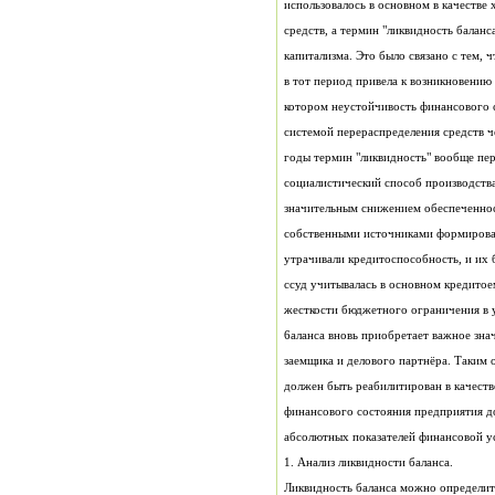
использовалось в основном в качеств
средств, а термин "ликвидность баланс
капитализма. Это было связано с тем, 
в тот период привела к возникновению
котором неустойчивость финансового 
системой перераспределения средств ч
годы термин "ликвидность" вообще пер
социалистический способ производства,
значительным снижением обеспеченно
собственными источниками формирован
утрачивали кредитоспособность, и их
жесткости бюджетного ограничения в 
6аланса вновь приобретает важное зна
заемщика и делового партнёра. Таким 
должен быть реабилитирован в качеств
финансового состояния предприятия д
абсолютных показателей финансовой у
1. Анализ ликвидности баланса.
Ликвидность баланса можно определить