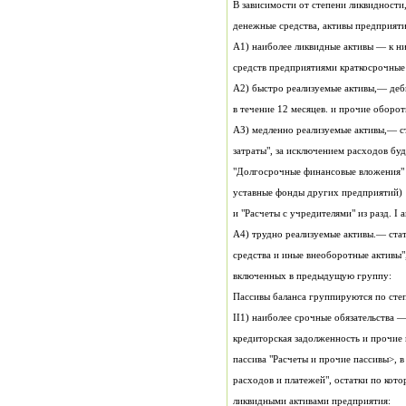
В зависимости от степени ликвидности,
денежные средства, активы предприят
А1) наиболее ликвидные активы — к ни
средств предприятиями краткосрочные
А2) быстро реализуемые активы,— деб
в течение 12 месяцев. и прочие оборот
АЗ) медленно реализуемые активы,— ста
затраты", за исключением расходов бу
"Долгосрочные финансовые вложения" 
уставные фонды других предприятий)
и "Расчеты с учредителями" из разд. I а
А4) трудно реализуемые активы.— стат
средства и иные внеоборотные активы",
включенных в предыдущую группу:
Пассивы баланса группируются по сте
II1) наиболее срочные обязательства 
кредиторская задолженность и прочие 
пассива "Расчеты и прочие пассивы>, в
расходов и платежей", остатки по кот
ликвидными активами предприятия: