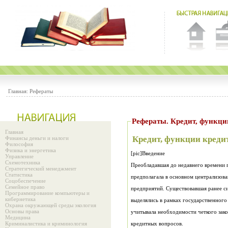
Главная:
Рефераты
Рефераты. Кредит, функци
Главная
Кредит, функции креди
Финансы деньги и налоги
Философия
Физика и энергетика
[pic]Введение
Управление
Схемотехника
Преобладавшая до недавнего времени 
Стратегический менеджмент
Статистика
Соцобеспечение
Семейное право
Программирование компьютеры и
кибернетика
Охрана окружающей среды экология
Основы права
Медицина
Криминалистика и криминология
кредитных вопросов.