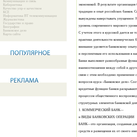
Коммуникации и связь
экономикой. В результате организация 
Кибернетика
Качество упр-е качеством
традиции и опыт российских банков. С
КСЕ
Информатика ВТ телекоммуникации
вынуждены наверстывать упущенное. Н
Журналистика
Государство и право
уровень современного мирового уровня
Биографии
Банковское дело
С учетом этого в курсовой дается не 
Карта сайта
практики деятельности коммерческих ба
внимание уделяется банк
и перспективам его использования в н
Банки выполняют разнообразные функц
взаимоотношения между собой и други
связи с этим необходимо применение 
вопросов курса «Банковское дело» Со
кредитные функции банков раскрывают
процессом общественного воспроизводс
структурных элементов банковской дея
1. КОММЕРЧЕСКИЙ БАНК—
и ВИДЫ БАНКОВСКИХ ОПЕРАЦИИ