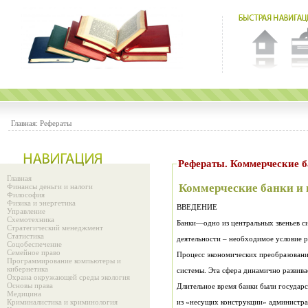
Главная:
Рефераты
Рефераты. Коммерческие 
Главная
Коммерческие банки и 
Финансы деньги и налоги
Философия
Физика и энергетика
ВВЕДЕНИЕ
Управление
Схемотехника
Банки—одно из центральных звеньев с
Стратегический менеджмент
Статистика
деятельности – необходимое условие 
Соцобеспечение
Семейное право
Процесс экономических преобразовани
Программирование компьютеры и
кибернетика
системы. Эта сфера динамично развивае
Охрана окружающей среды экология
Основы права
Длительное время банки были государ
Медицина
Криминалистика и криминология
из «несущих конструкции» администра