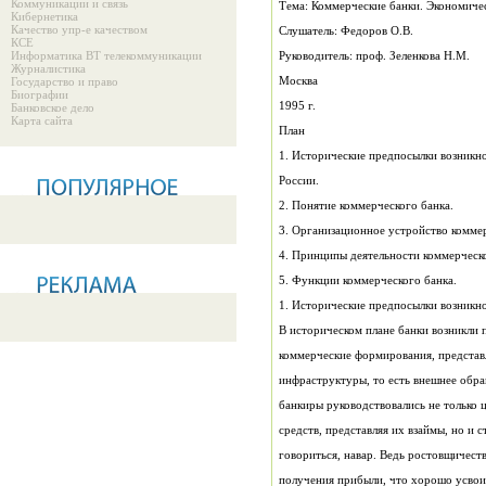
Коммуникации и связь
Тема: Коммерческие банки. Экономиче
Кибернетика
Качество упр-е качеством
Слушатель: Федоров О.В.
КСЕ
Информатика ВТ телекоммуникации
Руководитель: проф. Зеленкова Н.М.
Журналистика
Москва
Государство и право
Биографии
1995 г.
Банковское дело
Карта сайта
План
России.
2. Понятие коммерческого банка.
3. Организационное устройство коммер
4. Принципы деятельности коммерческо
5. Функции коммерческого банка.
1. Исторические предпосылки возникно